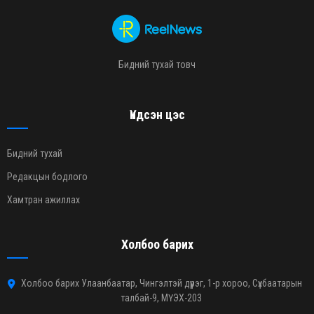
Бидний тухай товч
Үндсэн цэс
Бидний тухай
Редакцын бодлого
Хамтран ажиллах
Холбоо барих
Холбоо барих Улаанбаатар, Чингэлтэй дүүрэг, 1-р хороо, Сүхбаатарын
талбай-9, МҮЭХ-203