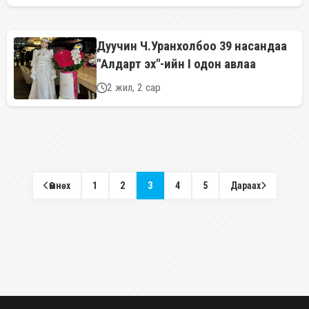
Дуучин Ч.Уранхолбоо 39 насандаа
"Алдарт эх"-ийн I одон авлаа
2 жил, 2 сар
Өмнөх
1
2
3
4
5
Дараах