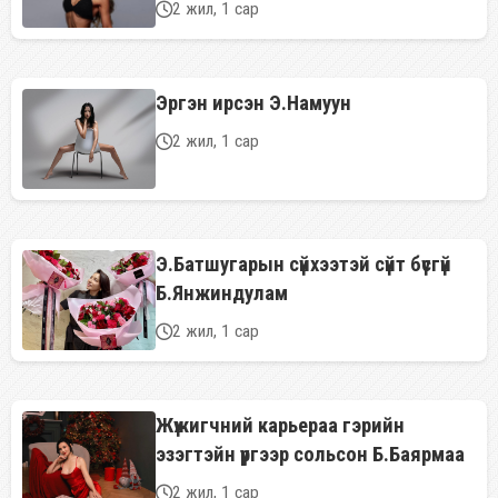
2 жил, 1 сар
Эргэн ирсэн Э.Намуун
2 жил, 1 сар
Э.Батшугарын сүйхээтэй сүйт бүсгүй
Б.Янжиндулам
2 жил, 1 сар
Жүжигчний карьераа гэрийн
эзэгтэйн үүргээр сольсон Б.Баярмаа
2 жил, 1 сар