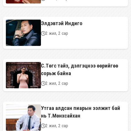
Элдэвтэй Индиго
2 жил, 2 сар
С.Төгс тайз, дэлгэцнээ өөрийгөө
сорьж байна
2 жил, 2 сар
Утгаа алдсан пиарын ээлжит бай
нь Т.Мөнхсайхан
2 жил, 2 сар