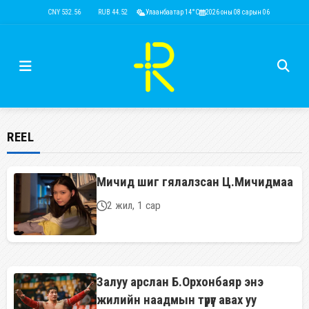
USD 3,593.50
CNY 532.56
RUB 44.52
Улаанбаатар 14°C
EUR 4,146.36
2026 оны 08 сарын 06
KRW 2.52
USD 3,
REEL
Мичид шиг гялалзсан Ц.Мичидмаа
2 жил, 1 сар
Залуу арслан Б.Орхонбаяр энэ
жилийн наадмын түрүүг авах уу