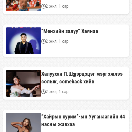
2 жил, 1 сар
“Мөнхийн залуу” Хаянаа
2 жил, 1 сар
Халуухан П.Шүүдэрцэцэг мэргэжлээ
сольж, comeback хийв
2 жил, 1 сар
“Хайрын хурим”-ын Ууганаагийн 44
насны жавхаа