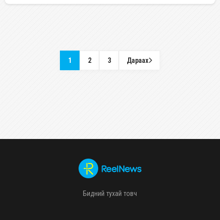
1
2
3
Дараах
Бидний тухай товч