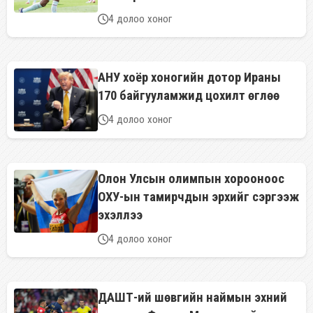
4 долоо хоног
АНУ хоёр хоногийн дотор Ираны
170 байгууламжид цохилт өглөө
4 долоо хоног
Олон Улсын олимпын хорооноос
ОХУ-ын тамирчдын эрхийг сэргээж
эхэллээ
4 долоо хоног
ДАШТ-ий шөвгийн наймын эхний