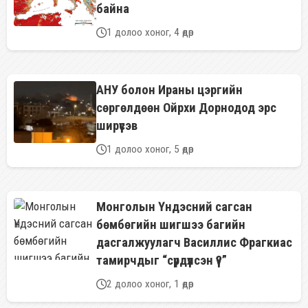
байна
1 долоо хоног, 4 өдөр
АНУ болон Ираны цэргийн
сөргөлдөөн Ойрхи Дорнодод эрс
ширүүсэв
1 долоо хоног, 5 өдөр
Монголын Үндэсний сагсан
бөмбөгийн шигшээ багийн
дасгалжуулагч Василлис Фрагкиас
тамирчдыг “сүрдүүлсэн үү?”
2 долоо хоног, 1 өдөр