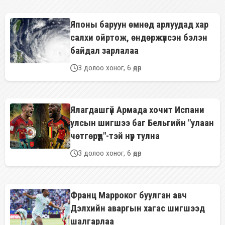
Японы баруун өмнөд арлуудад хар
салхи ойртож, өндөржүүлсэн бэлэн
байдал зарлалаа
3 долоо хоног, 6 өдөр
Ялагдашгүй Армада хочит Испани
улсын шигшээ баг Бельгийн "улаан
чөтгөрүүд"-тэй нүүр тулна
3 долоо хоног, 6 өдөр
Франц Марроког буулган авч
Дэлхийн аваргын хагас шигшээд
шалгарлаа