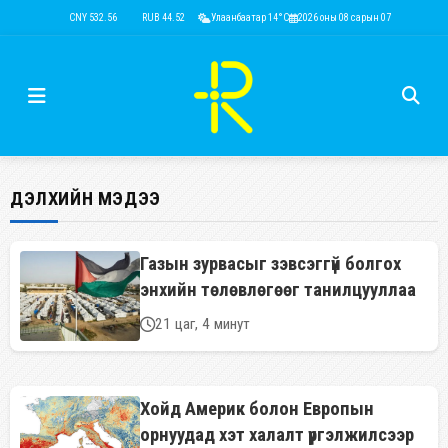
USD 3,593.50
CNY 532.56
RUB 44.52
Улаанбаатар 14°C
EUR 4,146.36
2026 оны 08 сарын 07
KRW 2.52
USD 3,
ДЭЛХИЙН МЭДЭЭ
Газын зурвасыг зэвсэггүй болгох
энхийн төлөвлөгөөг танилцууллаа
21 цаг, 4 минут
Хойд Америк болон Европын
орнуудад хэт халалт үргэлжилсээр