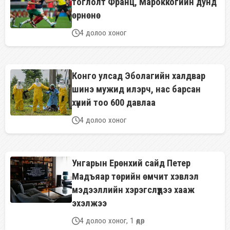
тоглолт Франц, Мароккогийн дунд
өрнөнө
4 долоо хоног
Конго улсад Эболагийн халдвар
шинэ мужид илэрч, нас барсан
хүний тоо 600 давлаа
4 долоо хоног
Унгарын Ерөнхий сайд Петер
Мадъяар төрийн өмчит хэвлэл
мэдээллийн хэрэгслүүдээ хааж
эхэлжээ
4 долоо хоног, 1 өдөр