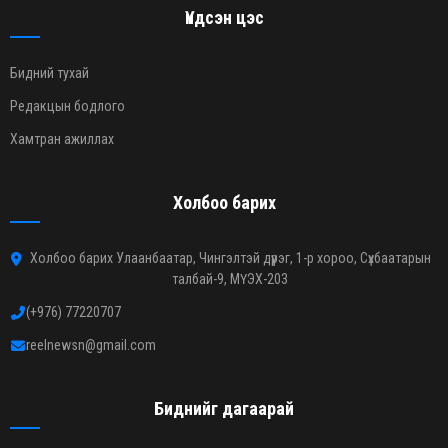
Үндсэн цэс
Бидний тухай
Редакцын бодлого
Хамтран ажиллах
Холбоо барих
Холбоо барих Улаанбаатар, Чингэлтэй дүүрэг, 1-р хороо, Сүхбаатарын
талбай-9, МҮЭХ-203
(+976) 77220707
reelnewsn@gmail.com
Биднийг дагаарай