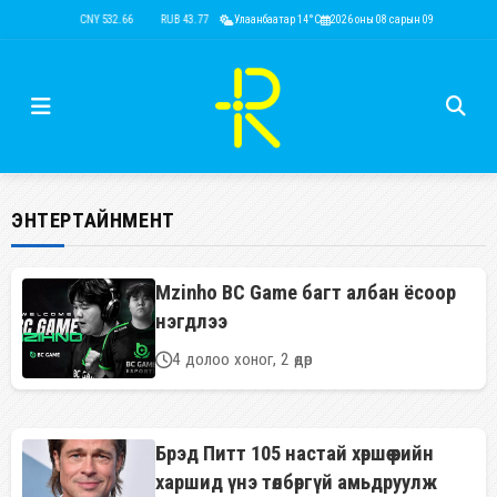
D 3,593.87
CNY 532.66
RUB 43.77
EUR 4,141.04
Улаанбаатар 14°C
KRW 2.53
2026 оны 08 сарын 09
USD 3,593.87
CNY
ЭНТЕРТАЙНМЕНТ
Mzinho BC Game багт албан ёсоор
нэгдлээ
4 долоо хоног, 2 өдөр
Брэд Питт 105 настай хөршөө өөрийн
харшид үнэ төлбөргүй амьдруулж