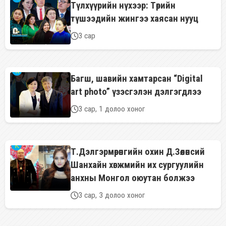
Түлхүүрийн нүхээр: Төрийн
түшээдийн жингээ хаясан нууц
3 сар
Багш, шавийн хамтарсан “Digital
art photo” үзэсгэлэн дэлгэгдлээ
3 сар, 1 долоо хоног
Т.Дэлгэрмөрөнгийн охин Д.Зөөлөнсий
Шанхайн хөгжмийн их сургуулийн
анхны Монгол оюутан болжээ
3 сар, 3 долоо хоног