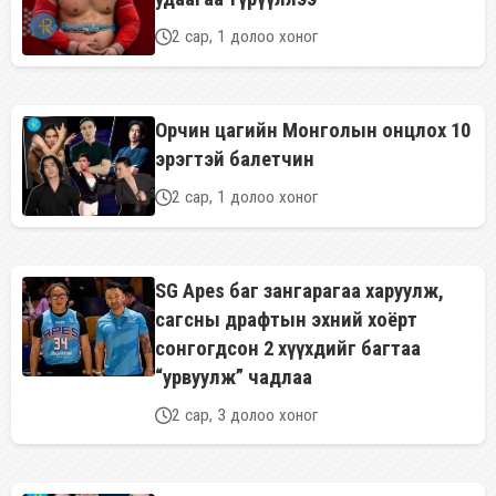
2 сар, 1 долоо хоног
Орчин цагийн Монголын онцлох 10
эрэгтэй балетчин
2 сар, 1 долоо хоног
SG Apes баг зангарагаа харуулж,
сагсны драфтын эхний хоёрт
сонгогдсон 2 хүүхдийг багтаа
“урвуулж” чадлаа
2 сар, 3 долоо хоног