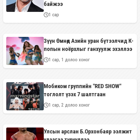
байжээ
1 сар
Зүүн Өмнөд Азийн уран бүтээлчид К-
попын ноёрхлыг ганхуулж эхэллээ
1 сар, 1 долоо хоног
Мобиком группийн "RED SHOW"
тоглолт үзэх 7 шалтгаан
1 сар, 2 долоо хоног
Улсын арслан Б.Орхонбаяр ээлжит
удаагаа түрүүллээ