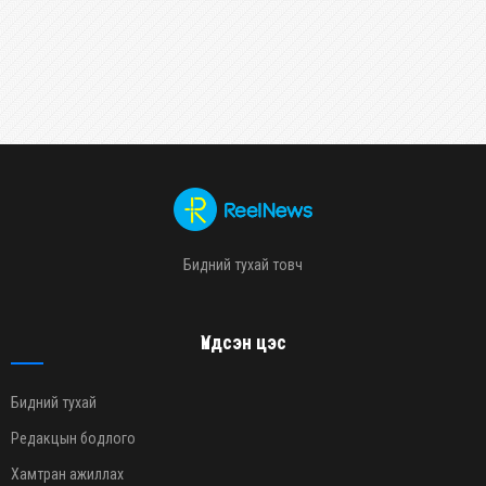
Бидний тухай товч
Үндсэн цэс
Бидний тухай
Редакцын бодлого
Хамтран ажиллах