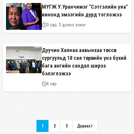
МУГЖ У.Уранчимэг "Сэтгэлийн уяа"
кинонд эмээгийн дүрд тогложээ
3 сар, 3 долоо хоног
Дуучин Хаянаа аавынхаа төгссөн
сургуульд 18 сая төгрөгийн үнэ бүхий
бага ангийн сандал ширээ
бэлэглэжээ
4 сар
1
2
3
Дараах