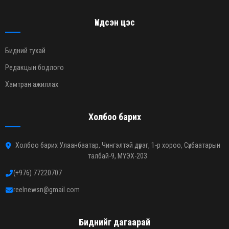
Үндсэн цэс
Бидний тухай
Редакцын бодлого
Хамтран ажиллах
Холбоо барих
Холбоо барих Улаанбаатар, Чингэлтэй дүүрэг, 1-р хороо, Сүхбаатарын
талбай-9, МҮЭХ-203
(+976) 77220707
reelnewsn@gmail.com
Биднийг дагаарай