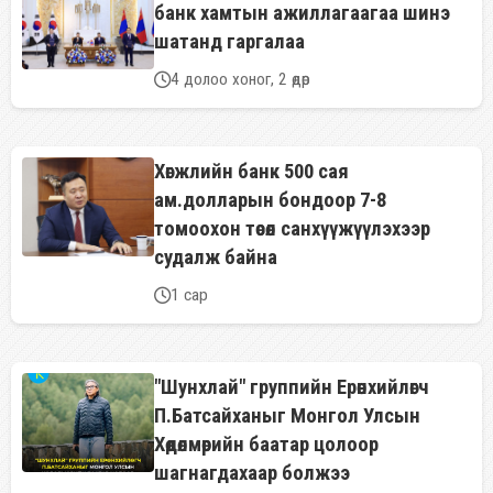
банк хамтын ажиллагаагаа шинэ
шатанд гаргалаа
4 долоо хоног, 2 өдөр
Хөгжлийн банк 500 сая
ам.долларын бондоор 7-8
томоохон төсөл санхүүжүүлэхээр
судалж байна
1 сар
"Шунхлай" группийн Ерөнхийлөгч
П.Батсайханыг Монгол Улсын
Хөдөлмөрийн баатар цолоор
шагнагдахаар болжээ