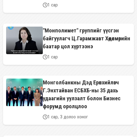
1 сар
"Монполимет" группийг үүсгэн
байгуулагч Ц.Гарамжавт Хөдөлмөрийн
баатар цол хүртээнэ
1 сар
Монголбанкны Дэд Ерөнхийлөгч
Г.Энхтайван ЕСБХБ-ны 35 дахь
удаагийн уулзалт болон Бизнес
форумд оролцлоо
1 сар, 3 долоо хоног