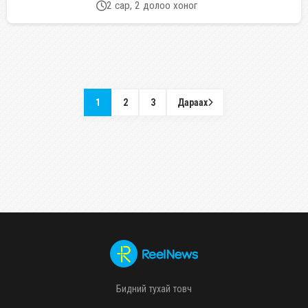
2 сар, 2 долоо хоног
1
2
3
Дараах
Бидний тухай товч