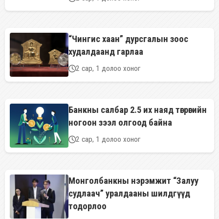
“Чингис хаан” дурсгалын зоос
худалдаанд гарлаа
2 сар, 1 долоо хоног
Банкны салбар 2.5 их наяд төгрөгийн
ногоон зээл олгоод байна
2 сар, 1 долоо хоног
Монголбанкны нэрэмжит “Залуу
судлаач” уралдааны шилдгүүд
тодорлоо