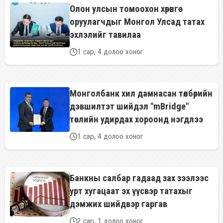
Олон улсын томоохон хөрөнгө
оруулагчдыг Монгол Улсад татах
эхлэлийг тавилаа
1 сар, 4 долоо хоног
Монголбанк хил дамнасан төлбөрийн
дэвшилтэт шийдэл "mBridge"
төслийн удирдах хороонд нэгдлээ
1 сар, 4 долоо хоног
Банкны салбар гадаад зах зээлээс
урт хугацаат эх үүсвэр татахыг
дэмжих шийдвэр гаргав
2 сар, 1 долоо хоног