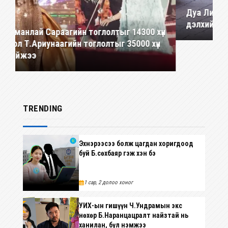
Дуа Липа, Каллум Тернер нарын хурим
дэлхийн цуутай хуримын нэг болов
үн
TRENDING
Эхнэрээсээ болж цагдан хоригдоод
буй Б.Өсөхбаяр гэж хэн бэ
1 сар, 2 долоо хоног
УИХ-ын гишүүн Ч.Ундрамын экс
 NEWS
нөхөр Б.Наранцацралт найзтай нь
ханилан, бүл нэмжээ