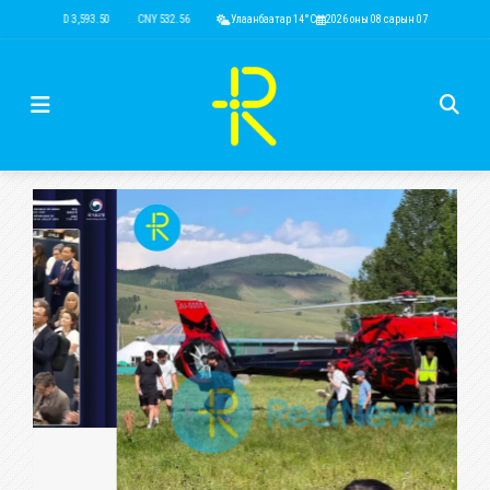
USD 3,593.50
CNY 532.56
RUB 44.52
Улаанбаатар 14°C
EUR 4,146.36
2026 оны 08 сарын 07
KRW 2.52
USD 3,593.
НИЙГЭМ СОЁЛ