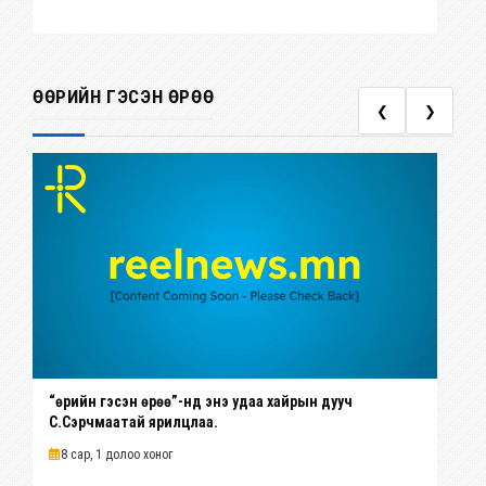
ӨӨРИЙН ГЭСЭН ӨРӨӨ
❮
❯
“Өөрийн гэсэн өрөө”-нд энэ удаа хайрын дууч
Р.
С.Сэрчмаатай ярилцлаа.
со
бо
8 сар, 1 долоо хоног