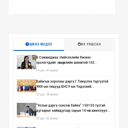
ШИНЭ МЭДЭЭ
ИХ УНШСАН
Б.Сэмжидмаа: Нийслэлийн бизнес
эрхлэгчдийг зөвшөөрлийн шинжтэй 103
бүртгэлээс чөлөөллөө
19 цаг, 47 минут
Байнгын хорооны дарга Г.Тэмүүлэн тэргүүтэй
УИХ-ын гишүүд БНСУ-ын Үндэсний
Ассамблейн гишүүдийг хүлээн авч уулзав
22 цаг, 28 минут
“Хотын дарга сонсож байна” 150150 тусгай
дугаарыг наймдугаар сарын 14-нөөс ажиллуулж
эхэлнэ
22 цаг, 42 минут