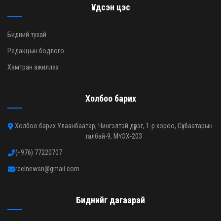
Үндсэн цэс
Бидний тухай
Редакцын бодлого
Хамтран ажиллах
Холбоо барих
Холбоо барих Улаанбаатар, Чингэлтэй дүүрэг, 1-р хороо, Сүхбаатарын
талбай-9, МҮЭХ-203
(+976) 77220707
reelnewsn@gmail.com
Биднийг дагаарай