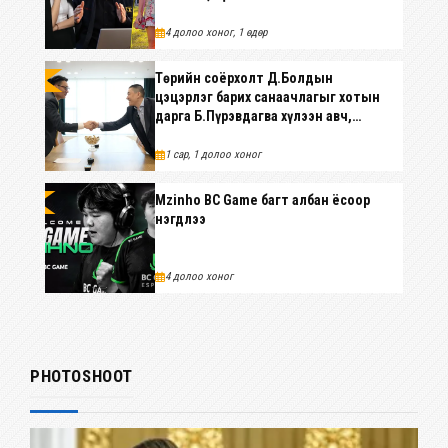
4 долоо хоног, 1 өдөр
Төрийн соёрхолт Д.Болдын
ОНЦЛОХ
цэцэрлэг барих санаачлагыг хотын
дарга Б.Пүрэвдагва хүлээн авч,
хамтран ажиллахаар болжээ
1 сар, 1 долоо хоног
Mzinho BC Game багт албан ёсоор
НМЕНТ
нэгдлээ
4 долоо хоног
PHOTOSHOOT