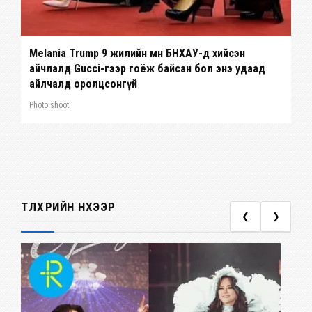
Melania Trump 9 жилийн өмнө БНХАУ-д хийсэн
айчлалд Gucci-гээр гоёж байсан бол энэ удаад
айлчалд оролцсонгүй
Photo shoot
ТҮЛХҮҮРИЙН НҮХЭЭР
❮
❯