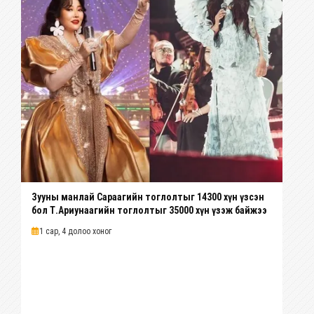
Зууны манлай Сараагийн тоглолтыг 14300 хүн үзсэн
бол Т.Ариунаагийн тоглолтыг 35000 хүн үзэж байжээ
1 сар, 4 долоо хоног
Зо
УИ