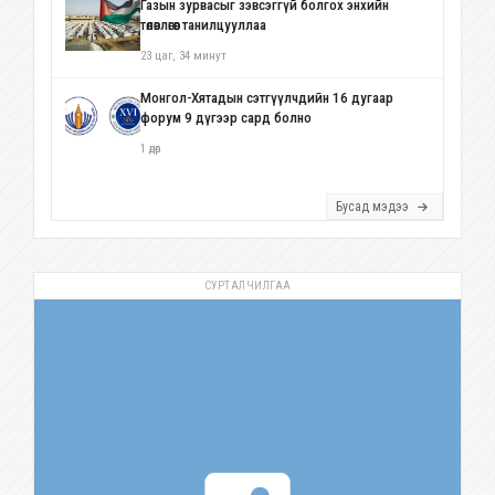
Газын зурвасыг зэвсэггүй болгох энхийн
төлөвлөгөөг танилцууллаа
23 цаг, 34 минут
Монгол-Хятадын сэтгүүлчдийн 16 дугаар
форум 9 дүгээр сард болно
1 өдөр
Бусад мэдээ
СУРТАЛЧИЛГАА