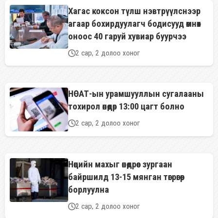
Хагас коксон түлш нэвтрүүлснээр
агаар бохирдуулагч бодисууд өмнөх
оноос 40 гаруй хувиар буурчээ
2 сар, 2 долоо хоног
НӨАТ-ын урамшууллын сугалааны
тохирол өнөөдөр 13:00 цагт болно
2 сар, 2 долоо хоног
Нөөцийн махыг өнөөдрөөс зургаан
байршилд 13-15 мянган төгрөгөөр
борлуулна
2 сар, 2 долоо хоног