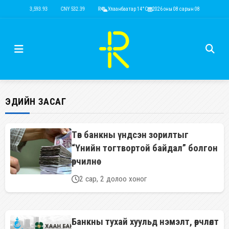
USD 3,593.93
CNY 532.39
RUB 44.15
Улаанбаатар 14°C
EUR 4,149.01
2026 оны 08 сарын 08
KRW 2.52
USD 3,593.
ЭДИЙН ЗАСАГ
Төв банкны үндсэн зорилтыг
“Үнийн тогтвортой байдал” болгон
өөрчилнө
2 сар, 2 долоо хоног
Банкны тухай хуульд нэмэлт, өөрчлөлт