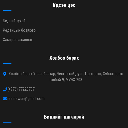
Үндсэн цэс
Бидний тухай
Редакцын бодлого
Хамтран ажиллах
Холбоо барих
Холбоо барих Улаанбаатар, Чингэлтэй дүүрэг, 1-р хороо, Сүхбаатарын
талбай-9, МҮЭХ-203
(+976) 77220707
reelnewsn@gmail.com
Биднийг дагаарай