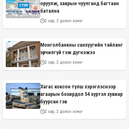
оруулж, хаврын чуулганд багтаан
батална
2 сар, 2 долоо хоног
Монголбанкны санхүүгийн тайланг
зөрчилгүй гэж дүгнэжээ
2 сар, 2 долоо хоног
Хагас коксон түлш хэрэглэснээр
агаарын бохирдол 54 хүртэл хувиар
буурсан гэв
2 сар, 2 долоо хоног