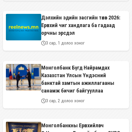
Дэлхийн эдийн засгийн төлөв 2026:
Ерөнхий чиг хандлага ба гадаад
орчны эрсдэл
3 сар, 1 долоо хоног
Монголбанк Бүгд Найрамдах
Казахстан Улсын Үндэсний
банктай хамтын ажиллагааны
санамж бичиг байгууллаа
3 сар, 2 долоо хоног
Монголбанкны Ерөнхийлөгч