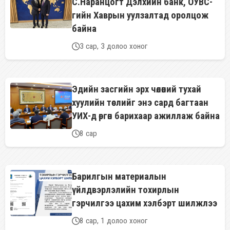
С.Наранцогт Дэлхийн банк, ОУВС-
гийн Хаврын уулзалтад оролцож
байна
3 сар, 3 долоо хоног
Эдийн засгийн эрх чөлөөний тухай
хуулийн төслийг энэ сард багтаан
УИХ-д өргөн барихаар ажиллаж байна
8 сар
Барилгын материалын
үйлдвэрлэлийн тохирлын
гэрчилгээ цахим хэлбэрт шилжлээ
8 сар, 1 долоо хоног