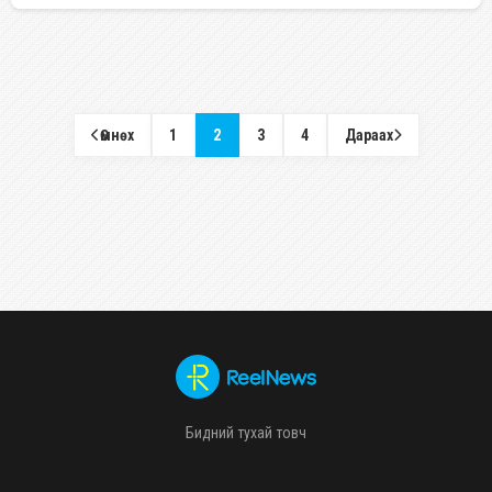
Өмнөх
1
2
3
4
Дараах
Бидний тухай товч