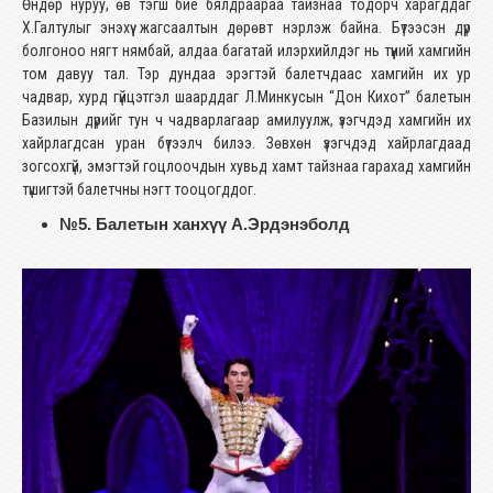
Өндөр нуруу, өв тэгш бие бялдраараа тайзнаа тодорч харагддаг
Х.Галтулыг энэхүү жагсаалтын дөрөвт нэрлэж байна. Бүтээсэн дүр
болгоноо нягт нямбай, алдаа багатай илэрхийлдэг нь түүний хамгийн
том давуу тал. Тэр дундаа эрэгтэй балетчдаас хамгийн их ур
чадвар, хурд гүйцэтгэл шаарддаг Л.Минкусын “Дон Кихот” балетын
Базилын дүрийг тун ч чадварлагаар амилуулж, үзэгчдэд хамгийн их
хайрлагдсан уран бүтээлч билээ. Зөвхөн үзэгчдэд хайрлагдаад
зогсохгүй, эмэгтэй гоцлоочдын хувьд хамт тайзнаа гарахад хамгийн
түшигтэй балетчны нэгт тооцогддог.
№5. Балетын ханхүү А.Эрдэнэболд