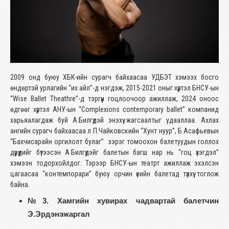
2009 онд буюу ХБК-ийн сурагч байхаасаа УДБЭТ хэмээх босго
өндөртэй урлагийн “их айл”-д нэгдэж, 2015-2021 оныг хүртэл БНСУ-ын
“Wise Ballet Theathre”-д тэргүүн гоцлоочоор ажиллаж, 2024 оноос
өдгөөг хүртэл АНУ-ын “Complexions contemporary ballet” компанид
харьяалагдаж буй А.Билгүдэй энэхүү жагсаалтыг удааллаа. Ахлах
ангийн сурагч байхаасаа л П.Чайковскийн “Хунт нуур”, Б.Асафьевын
“Бахчисарайн оргилолт булаг” зэрэг томоохон балетуудын голлох
дүрүүдийг бүтээсэн А.Билгүдэйг балетын багш нар нь “гоц үзэгдэл”
хэмээн тодорхойлдог. Тэрээр БНСУ-ын театрт ажиллаж эхэлсэн
цагаасаа “контемпорари” буюу орчин үеийн балетад түлхүү тоглож
байна.
№3. Хамгийн хувирах чадвартай балетчин
Э.Эрдэнэжаргал