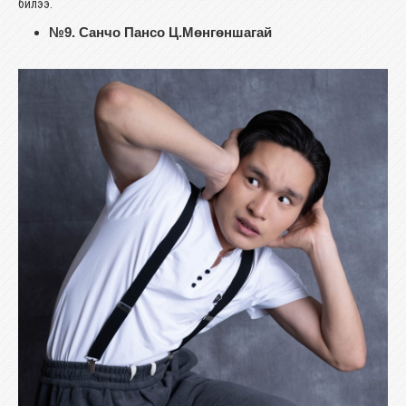
билээ.
№9. Санчо Пансо Ц.Мөнгөншагай