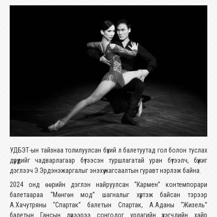
УДБЭТ-ын тайзнаа толилуулсан бүхий л балетуутад гол болон туслах
дүрүүдийг чадварлагаар бүтээсэн туршлагатай уран бүтээлч, бүжиг
дэглээч Э.Эрдэнэжаргалыг энэхүү жагсаалтын гуравт нэрлэж байна.
2024 онд өөрийн дэглэн найруулсан “Кармен” контемпорари
балетаараа “Мөнгөн мод” шагналыг хүртэж байсан тэрээр
А.Хачутряны “Спартак” балетын Спартак, А.Аданы “Жизель”
балетын Гансын дүрээрээ сонгодог урлагийн үзэгчдийн хайр