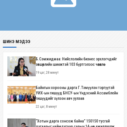
ШИНЭ МЭДЭЭ
Б.Сэмжидмаа: Нийслэлийн бизнес эрхлэгчдийг
зөвшөөрлийн шинжтэй 103 бүртгэлээс чөлөөллөө
19 цаг, 28 минут
Байнгын хорооны дарга Г.Тэмүүлэн тэргүүтэй
УИХ-ын гишүүд БНСУ-ын Үндэсний Ассамблейн
гишүүдийг хүлээн авч уулзав
22 цаг, 8 минут
“Хотын дарга сонсож байна” 150150 тусгай
дугаарыг наймдугаар сарын 14-нөөс ажиллуулж