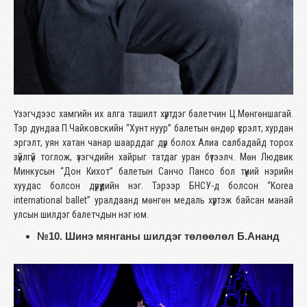
Үзэгчдээс хамгийн их алга ташилт хүртдэг балетчин Ц.Мөнгөншагай.
Тэр дундаа П.Чайковскийн “Хунт нуур” балетын өндөр үсрэлт, хурдан
эргэлт, уян хатан чанар шаарддаг дүр болох Алиа салбадайд торох
зүйлгүй тоглож, үзэгчдийн хайрыг татдаг уран бүтээлч. Мөн Людвик
Минкусын “Дон Кихот” балетын Санчо Пансо бол түүний нэрийн
хуудас болсон дүрүүдийн нэг. Тэрээр БНСУ-д болсон “Korea
international ballet” уралдаанд мөнгөн медаль хүртэж байсан манай
улсын шилдэг балетчдын нэг юм.
№10. Шинэ мянганы шилдэг төлөөлөл Б.Ананд