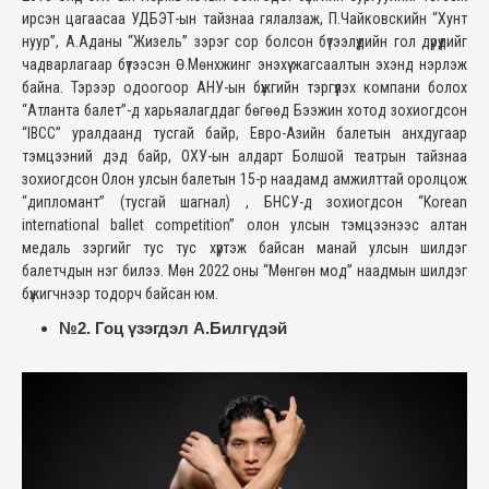
ирсэн цагаасаа УДБЭТ-ын тайзнаа гялалзаж, П.Чайковскийн “Хунт
нуур”, А.Аданы “Жизель” зэрэг сор болсон бүтээлүүдийн гол дүрүүдийг
чадварлагаар бүтээсэн Ө.Мөнхжинг энэхүү жагсаалтын эхэнд нэрлэж
байна. Тэрээр одоогоор АНУ-ын бүжгийн тэргүүлэх компани болох
“Атланта балет”-д харьяалагддаг бөгөөд Бээжин хотод зохиогдсон
“IBCC” уралдаанд тусгай байр, Евро-Азийн балетын анхдугаар
тэмцээний дэд байр, ОХУ-ын алдарт Болшой театрын тайзнаа
зохиогдсон Олон улсын балетын 15-р наадамд амжилттай оролцож
“дипломант” (тусгай шагнал) , БНСУ-д зохиогдсон “Korean
international ballet competition” олон улсын тэмцээнээс алтан
медаль зэргийг тус тус хүртэж байсан манай улсын шилдэг
балетчдын нэг билээ. Мөн 2022 оны “Мөнгөн мод” наадмын шилдэг
бүжигчнээр тодорч байсан юм.
№2. Гоц үзэгдэл А.Билгүдэй