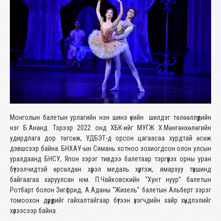
Монголын балетын урлагийн нэн шинэ үеийн шилдэг төлөөллүүдийн
нэг Б.Ананд. Тэрээр 2022 онд ХБК-ийг МУГЖ Х.Мөнгөнхөлөгийн
удирдлага дор төгсөж, УДБЭТ-д орсон цагаасаа хурдтай өсөж
дэвшсээр байна. БНХАУ-ын Сямань хотноо зохиогдсон олон улсын
уралдаанд БНСУ, Япон зэрэг тивдээ балетаар тэргүүлэх орны уран
бүтээлчидтэй өрсөлдөн хүрэл медаль хүртэж, ямархуу түвшинд
байгаагаа харуулсан юм. П.Чайковскийн “Хунт нуур” балетын
Ротбарт болон Зигфрид, А.Аданы “Жизель” балетын Альберт зэрэг
томоохон дүрүүдийг гайхалтайгаар бүтээн үзэгчдийн хайр хүндлэлийг
хүлээсээр байна.