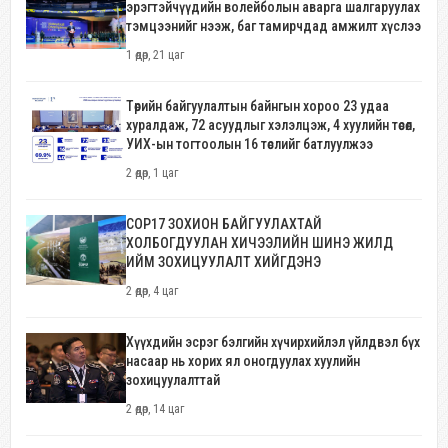
эрэгтэйчүүдийн волейболын аварга шалгаруулах
тэмцээнийг нээж, баг тамирчдад амжилт хүслээ
1 өдөр, 21 цаг
Төрийн байгуулалтын байнгын хороо 23 удаа
хуралдаж, 72 асуудлыг хэлэлцэж, 4 хуулийн төсөл,
УИХ-ын тогтоолын 16 төслийг батлуулжээ
2 өдөр, 1 цаг
COP17 ЗОХИОН БАЙГУУЛАХТАЙ
ХОЛБОГДУУЛАН ХИЧЭЭЛИЙН ШИНЭ ЖИЛД
ИЙМ ЗОХИЦУУЛАЛТ ХИЙГДЭНЭ
2 өдөр, 4 цаг
Хүүхдийн эсрэг бэлгийн хүчирхийлэл үйлдвэл бүх
насаар нь хорих ял оногдуулах хуулийн
зохицуулалттай
2 өдөр, 14 цаг