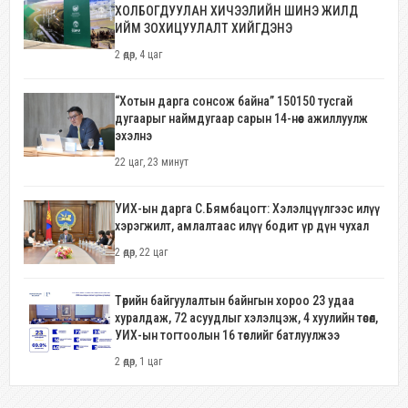
ХОЛБОГДУУЛАН ХИЧЭЭЛИЙН ШИНЭ ЖИЛД
ИЙМ ЗОХИЦУУЛАЛТ ХИЙГДЭНЭ
2 өдөр, 4 цаг
“Хотын дарга сонсож байна” 150150 тусгай
дугаарыг наймдугаар сарын 14-нөөс ажиллуулж
эхэлнэ
22 цаг, 23 минут
УИХ-ын дарга С.Бямбацогт: Хэлэлцүүлгээс илүү
хэрэгжилт, амлалтаас илүү бодит үр дүн чухал
2 өдөр, 22 цаг
Төрийн байгуулалтын байнгын хороо 23 удаа
хуралдаж, 72 асуудлыг хэлэлцэж, 4 хуулийн төсөл,
УИХ-ын тогтоолын 16 төслийг батлуулжээ
2 өдөр, 1 цаг