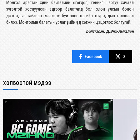
Монгол эрэгтэй хүний байгалийн өгөгдөл, генийг шаргуу хичээл
зүтгэлтэй хослуулсан эдгээр балетчид бол олон улсын болон
дотоодын тайзнаа гялалзаж буй өнөө цагийн тод оддын төлөөлөл
билээ. Монголын балетын урлаг үеийн үед хөгжин цэцэглэх болтугай.
Бэлтгэсэн: Д.Энх-Амгалан
Facebook
X
ХОЛБООТОЙ МЭДЭЭ