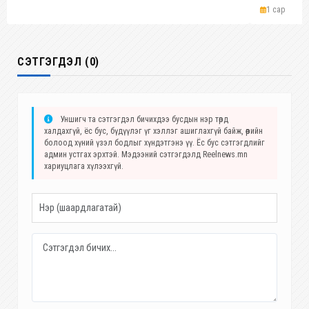
1 сар
СЭТГЭГДЭЛ (0)
Уншигч та сэтгэгдэл бичихдээ бусдын нэр төрд
халдахгүй, ёс бус, бүдүүлэг үг хэллэг ашиглахгүй байж, өөрийн
болоод хүний үзэл бодлыг хүндэтгэнэ үү. Ёс бус сэтгэгдлийг
админ устгах эрхтэй. Мэдээний сэтгэгдэлд Reelnews.mn
хариуцлага хүлээхгүй.