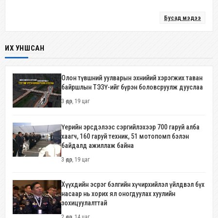
Бусад мэдээ
ИХ УНШСАН
Олон түвшний уулварын эхнийий хэрэгжих таван
байршлын ТЭЗҮ-ийг бүрэн боловсруулж дууслаа
3 өдөр, 19 цаг
Үерийн эрсдэлээс сэргийлэхээр 700 гаруй алба
хаагч, 160 гаруй техник, 51 мотопомп бэлэн
байдалд ажиллаж байна
3 өдөр, 19 цаг
Хүүхдийн эсрэг бэлгийн хүчирхийлэл үйлдвэл бүх
насаар нь хорих ял оногдуулах хуулийн
зохицуулалттай
2 өдөр, 14 цаг