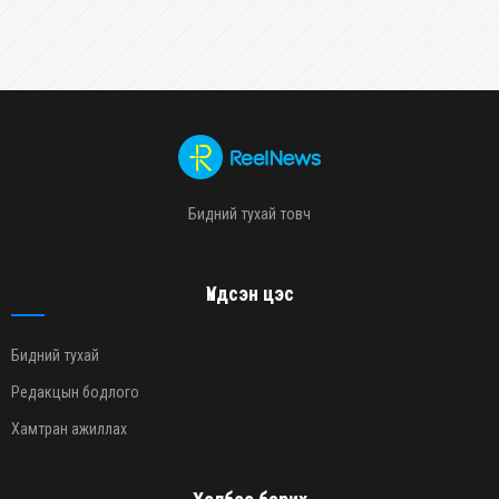
Бидний тухай товч
Үндсэн цэс
Бидний тухай
Редакцын бодлого
Хамтран ажиллах