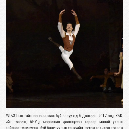
УДБЭТ-ын тайзнаа гялалзаж буй залуу од Б.Дөлгөөн. 2017 онд ХБК-
ийг төгсөж, АНУ-д мэргэжил дээшлүүлсэн тэрээр манай улсын
тайзнаа толилуулж буй балетуудын ханхүүгийн дүрүүдэд голчлон тоглож