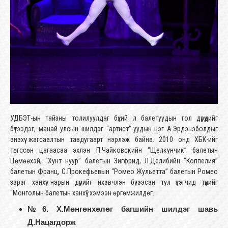
УДБЭТ-ын тайзны толилуулдаг бүхий л балетуудын гол дүрүүдийг
бүтээдэг, манай улсын шилдэг “артист”-уудын нэг А.Эрдэнэболдыг
энэхүү жагсаалтын тавдугаарт нэрлэж байна. 2010 онд ХБК-ийг
төгссөн цагаасаа эхлэн П.Чайковскийн “Щелкунчик” балетын
Цөмөөхэй, “Хунт нуур” балетын Зигфрид, Л.Делибийн “Коппелия”
балетын Франц, С.Прокефьевын “Ромео Жульетта” балетын Ромео
зэрэг ханхүү нарын дүрийг ихэвчлэн бүтээсэн тул үзэгчид түүнийг
“Монголын балетын ханхүү” хэмээн өргөмжилдөг.
№6. Х.Мөнгөнхөлөг багшийн шилдэг шавь
Д.Нацагдорж