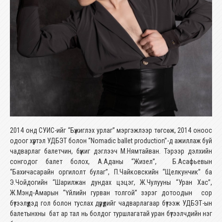
2014 онд СУИС-ийг “Бүжиглэх урлаг” мэргэжлээр төгсөж, 2014 оноос
одоог хүртэл УДБЭТ болон “Nomadic ballet production”-д ажиллаж буй
чадварлаг балетчин, бүжиг дэглээч М.Нямтайван. Тэрээр дэлхийн
сонгодог балет болох, А.Аданы “Жизел”, Б.Асафьевын
“Бахичасарайн оргилолт булаг”, П.Чайковскийн “Щелкунчик” ба
Э.Чойдогийн “Шарилжан дундах цэцэг, Ж.Чулууны “Уран Хас”,
Ж.Мэнд-Амарын “Үйлийн гурван толгой” зэрэг дотоодын сор
бүтээлүүдэд гол болон туслах дүрүүдийг чадварлагаар бүтээж УДБЭТ-ын
балетынхны бат ар тал нь болдог туршлагатай уран бүтээлчдийн нэг