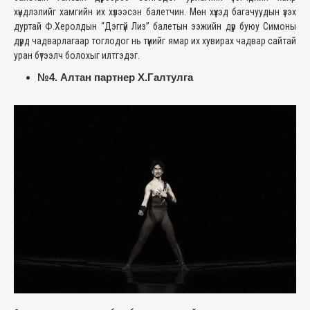
хүндлэлийг хамгийн их хүлээсэн балетчин. Мөн хүүхэд багачуудын үзэх
дуртай Ф.Херолдын “Дэггүй Лиз” балетын ээжийн дүр буюу Симоны
дүрд чадварлагаар тоглодог нь түүнийг ямар их хувирах чадвар сайтай
уран бүтээлч болохыг илтгэдэг.
№4. Алтан партнер Х.Галтулга