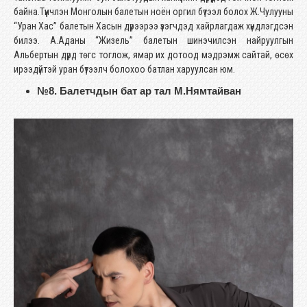
байна.Түүнчлэн Монголын балетын ноён оргил бүтээл болох Ж.Чулууны
“Уран Хас” балетын Хасын дүрээрээ үзэгчдэд хайрлагдаж хүндлэгдсэн
билээ. А.Аданы “Жизель” балетын шинэчилсэн найруулгын
Альбертын дүрд төгс тоглож, ямар их дотоод мэдрэмж сайтай, өсөх
ирээдүйтэй уран бүтээлч болохоо батлан харуулсан юм.
№8. Балетчдын бат ар тал М.Нямтайван