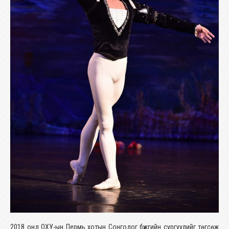
2018 онд ОХУ-ын Пермь хотын Сонгодог бүжгийн сургуулийг төгсөж