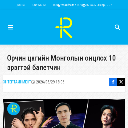
USD 3,593.50
CNY 532.56
RUB 44.52
Улаанбаатар 14°C
EUR 4,146.36
2026 оны 08 сарын 07
KRW 2.52
USD 3,593.50
Орчин цагийн Монголын онцлох 10
эрэгтэй балетчин
ЭНТЕРТАЙНМЕНТ
2026/05/29 18:06