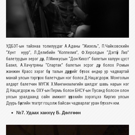
УДБЭТ-ын тайзнаа толилуудаг А.Аданы “Жизель”, П.Чайковскийн
“Хунт нуур”, Л.Делибийн “Коппелия”, Ф.Херолдын “Дэггүй Лиз”
балетуудын эерэг дүр, Л.Минкусын “Дон Кихот” балетын халуун цуст
Базил, А.Хачутряны “Спартак” балетын эсрэг дүр болох Ромын
жанжин Красс зэрэг бүх талын дүрүүдийг бүтээх өндөр ур чадвартай
манай улсын тэргүүлэх балетчдын нэг болох Д.Нацагдорж. Монголын
алдарт балетчин МУГЖ Х.Мөнгөнхөлөгийн шилдэг шавь нарын нэг
Д.Нацагдорж нь ОХУ-ын Пермь болон БНСУ-ын Пусанд болсон олон
улсын уралдаанд сайн амжилт үзүүлэхийн зэрэгцээ Киргиз улсын
Дуурь бүжгийн театрт гоцолж байсан чадварлаг уран бүтээлч юм.
№7. Удаах ханхүү Б. Дөлгөөн