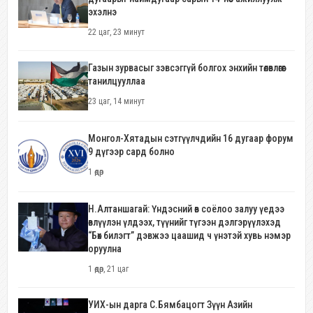
эхэлнэ
22 цаг, 23 минут
Газын зурвасыг зэвсэггүй болгох энхийн төлөвлөгөөг
танилцууллаа
23 цаг, 14 минут
Монгол-Хятадын сэтгүүлчдийн 16 дугаар форум
9 дүгээр сард болно
1 өдөр
Н.Алтаншагай: Үндэсний өв соёлоо залуу үедээ
өвлүүлэн үлдээх, түүнийг түгээн дэлгэрүүлэхэд
“Бөх билэгт” дэвжээ цаашид ч үнэтэй хувь нэмэр
оруулна
1 өдөр, 21 цаг
УИХ-ын дарга С.Бямбацогт Зүүн Азийн