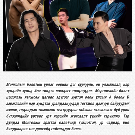
Монголын балетын урлаг өөрийн дэг сургууль, өв уламжлал, нэр
хүндийн хувьд Ази тивдээ шилдэгт тооцогддог. Мэргэжлийн балет
цэцэглэн хөгжсөн цагаас эдүгээг хүртэл олон улсын А болон Б
зэрэглэлийн нэр хүндтэй уралдаануудад тогтмол дээгүүр байруудыг
эзэлж, гадаадын томоохон театруудын тайзнаа гялзалзаж буй уран
бүтээлчдийн уртаас урт нэрсийн жагсаалт үүнийг гэрчилнэ. Тэр
дундаа Монголын эрэгтэй балетчид гүйцэтгэл, ур чадвар, бие
бялдраараа тив дэлхийд гайхагддаг билээ.