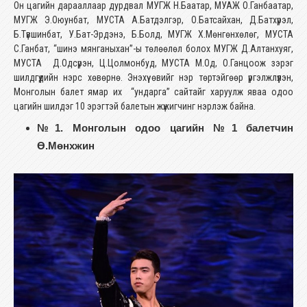
Он цагийн дарааллаар дурдвал МУГЖ Н.Баатар, МУАЖ О.Ганбаатар,
МУГЖ Э.Оюунбат, МУСТА А.Батдэлгэр, О.Батсайхан, Д.Батхүрэл,
Б.Түвшинбат, У.Бат-Эрдэнэ, Б.Болд, МУГЖ Х.Мөнгөнхөлөг, МУСТА
С.Ганбат, “шинэ мянганыхан”-ы төлөөлөл болох МУГЖ Д.Алтанхуяг,
МУСТА Д.Одсүрэн, Ц.Цолмонбуд, МУСТА М.Од, О.Ганцоож зэрэг
шилдгүүдийн нэрс хөвөрнө. Энэхүү өвийг нэр төртэйгөөр үргэлжлүүлэн,
Монголын балет ямар их “ундарга” сайтайг харуулж яваа одоо
цагийн шилдэг 10 эрэгтэй балетын жүжигчинг нэрлэж байна.
№1. Монголын одоо цагийн №1 балетчин
Ө.Мөнхжин