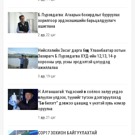
Б.Пүрэвдагва: Агаарын бохирдлыг бууруулах
зорилгоор эрдэнэшишийн барьцалдуулагч
ашиглана
2 өдөр, 22 цаг
Нийслэлийн Засаг дарга бөгөөд Улаанбаатар хотын
Захирагч Б.Пүрэвдагва ХУД-ийн 12,13, 14-р
хорооны үер, усны эрсдэлтэй цэгүүдэд
ажиллалаа
3 өдөр, 19 цаг
Н.Алтаншагай: Үндэсний өв соёлоо залуу үедээ
өвлүүлэн үлдээх, түүнийг түгээн дэлгэрүүлэхэд
“Бөх билэгт” дэвжээ цаашид ч үнэтэй хувь нэмэр
оруулна
1 өдөр, 21 цаг
COP17 ЗОХИОН БАЙГУУЛАХТАЙ