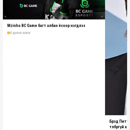
Mzinho BC Game багт албан ёсоор нэгдлээ
4 долоо хоног
Брэд Питт 1
төлбөргүй 