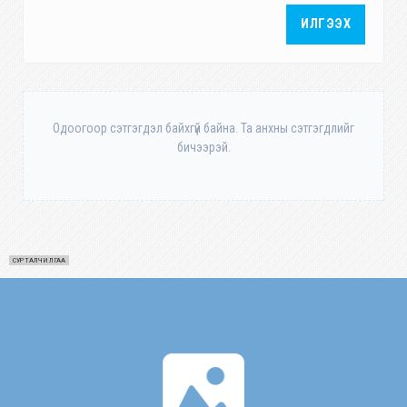
ИЛГЭЭХ
Одоогоор сэтгэгдэл байхгүй байна. Та анхны сэтгэгдлийг
бичээрэй.
СУРТАЛЧИЛГАА