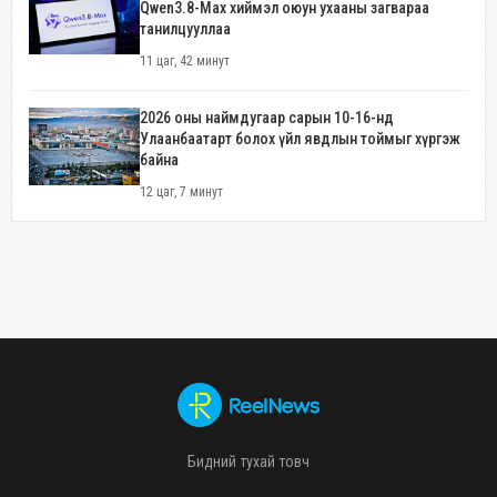
Qwen3.8-Max хиймэл оюун ухааны загвараа
танилцууллаа
11 цаг, 42 минут
2026 оны наймдугаар сарын 10-16-нд
Улаанбаатарт болох үйл явдлын тоймыг хүргэж
байна
12 цаг, 7 минут
Бидний тухай товч