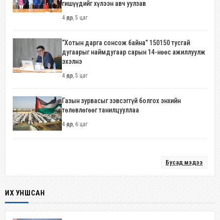
гишүүдийг хүлээн авч уулзав
4 өдөр, 5 цаг
“Хотын дарга сонсож байна” 150150 тусгай
дугаарыг наймдугаар сарын 14-нөөс ажиллуулж
эхэлнэ
4 өдөр, 5 цаг
Газын зурвасыг зэвсэггүй болгох энхийн
төлөвлөгөөг танилцууллаа
4 өдөр, 6 цаг
Бусад мэдээ
ИХ УНШСАН