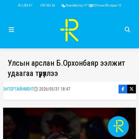
USD 3,593.87
CNY 532.66
RUB 43.77
Улаанбаатар 14°C
EUR 4,141.04
2026 оны 08 сарын 10
KRW 2.53
USD 3,593
Улсын арслан Б.Орхонбаяр ээлжит
удаагаа түрүүллээ
ЭНТЕРТАЙНМЕНТ
2026/05/31 18:47