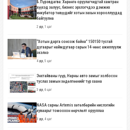
Б.Пүрэвдагва: Хөрөнгө оруулагчидтай хамтран
хүүхэд залуус, бизнес эрхлэгчдээ дэмжих
инкубатор төвүүдийг хотын захын хорооллуудад
байгуулна
2 өдөр, 1 цаг
“Хотын дарга сонсож байна” 150150 тусгай
дугаарыг наймдугаар сарын 14-нөөс ажиллуулж
эхэлнэ
4 өдөр, 5 цаг
Энхтайваны гүүр, Нарны авто замыг холбосон
туслах замын хөдөлгөөнийг түр хаана
3 өдөр, 6 цаг
NASA сарны Artemis хөтөлбөрийн нислэгийн
хуваарьт томоохон өөрчлөлт орууллаа
3 өдөр, 4 цаг