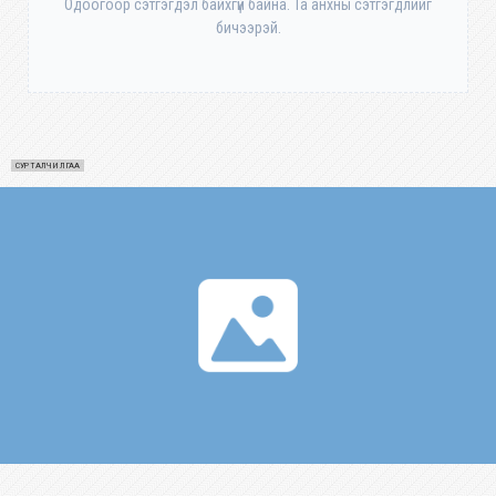
Одоогоор сэтгэгдэл байхгүй байна. Та анхны сэтгэгдлийг
бичээрэй.
СУРТАЛЧИЛГАА