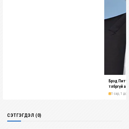
Брэд Питт 1
төлбөргүй 
1 сар, 1 дол
СЭТГЭГДЭЛ (0)