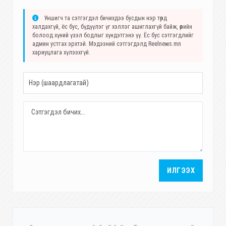
Уншигч та сэтгэгдэл бичихдээ бусдын нэр төрд
халдахгүй, ёс бус, бүдүүлэг үг хэллэг ашиглахгүй байж, өөрийн
болоод хүний үзэл бодлыг хүндэтгэнэ үү. Ёс бус сэтгэгдлийг
админ устгах эрхтэй. Мэдээний сэтгэгдэлд Reelnews.mn
хариуцлага хүлээхгүй.
ИЛГЭЭХ