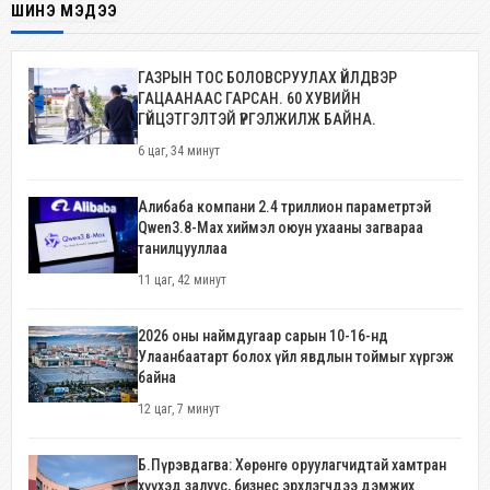
ШИНЭ МЭДЭЭ
ГАЗРЫН ТОС БОЛОВСРУУЛАХ ҮЙЛДВЭР
ГАЦААНААС ГАРСАН. 60 ХУВИЙН
ГҮЙЦЭТГЭЛТЭЙ ҮРГЭЛЖИЛЖ БАЙНА.
6 цаг, 34 минут
Алибаба компани 2.4 триллион параметртэй
Qwen3.8-Max хиймэл оюун ухааны загвараа
танилцууллаа
11 цаг, 42 минут
2026 оны наймдугаар сарын 10-16-нд
Улаанбаатарт болох үйл явдлын тоймыг хүргэж
байна
12 цаг, 7 минут
Б.Пүрэвдагва: Хөрөнгө оруулагчидтай хамтран
хүүхэд залуус, бизнес эрхлэгчдээ дэмжих