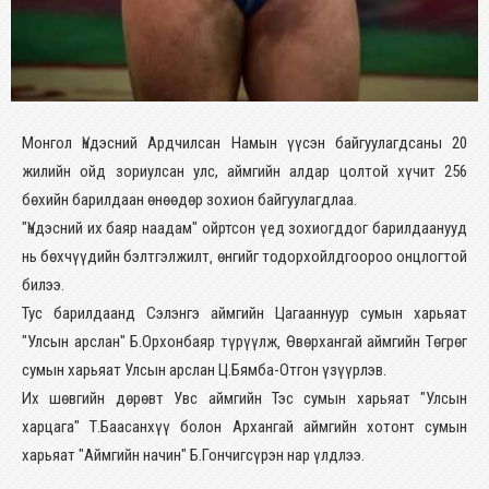
Монгол Үндэсний Ардчилсан Намын үүсэн байгуулагдсаны 20
жилийн ойд зориулсан улс, аймгийн алдар цолтой хүчит 256
бөхийн барилдаан өнөөдөр зохион байгуулагдлаа.
"Үндэсний их баяр наадам" ойртсон үед зохиогддог барилдаанууд
нь бөхчүүдийн бэлтгэлжилт‚ өнгийг тодорхойлдгоороо онцлогтой
билээ.
Тус барилдаанд Сэлэнгэ аймгийн Цагааннуур сумын харьяат
"Улсын арслан" Б.Орхонбаяр түрүүлж‚ Өвөрхангай аймгийн Төгрөг
сумын харьяат Улсын арслан Ц.Бямба-Отгон үзүүрлэв.
Их шөвгийн дөрөвт Увс аймгийн Тэс сумын харьяат "Улсын
харцага" Т.Баасанхүү болон Архангай аймгийн хотонт сумын
харьяат "Аймгийн начин" Б.Гончигсүрэн нар үлдлээ.