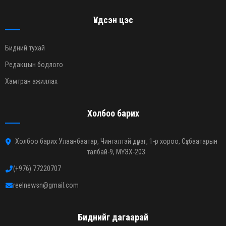
Үндсэн цэс
Бидний тухай
Редакцын бодлого
Хамтран ажиллах
Холбоо барих
Холбоо барих Улаанбаатар, Чингэлтэй дүүрэг, 1-р хороо, Сүхбаатарын
талбай-9, МҮЭХ-203
(+976) 77220707
reelnewsn@gmail.com
Биднийг дагаарай