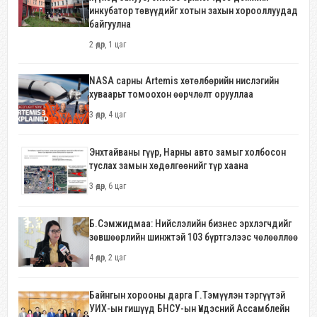
инкубатор төвүүдийг хотын захын хорооллуудад
байгуулна
2 өдөр, 1 цаг
NASA сарны Artemis хөтөлбөрийн нислэгийн
хуваарьт томоохон өөрчлөлт орууллаа
3 өдөр, 4 цаг
Энхтайваны гүүр, Нарны авто замыг холбосон
туслах замын хөдөлгөөнийг түр хаана
3 өдөр, 6 цаг
Б.Сэмжидмаа: Нийслэлийн бизнес эрхлэгчдийг
зөвшөөрлийн шинжтэй 103 бүртгэлээс чөлөөллөө
4 өдөр, 2 цаг
Байнгын хорооны дарга Г.Тэмүүлэн тэргүүтэй
УИХ-ын гишүүд БНСУ-ын Үндэсний Ассамблейн