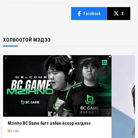
Facebook
X
ХОЛБООТОЙ МЭДЭЭ
Mzinho BC Game багт албан ёсоор нэгдлээ
1 сар