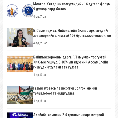
Монгол-Хятадын сэтгүүлчдийн 16 дугаар форум
9 дүгээр сард болно
4 өдөр, 7 цаг
Б.Сэмжидмаа: Нийслэлийн бизнес эрхлэгчдийг
зөвшөөрлийн шинжтэй 103 бүртгэлээс чөлөөллөө
4 өдөр, 2 цаг
Байнгын хорооны дарга Г.Тэмүүлэн тэргүүтэй
УИХ-ын гишүүд БНСУ-ын Үндэсний Ассамблейн
гишүүдийг хүлээн авч уулзав
4 өдөр, 5 цаг
Газын зурвасыг зэвсэггүй болгох энхийн
төлөвлөгөөг танилцууллаа
4 өдөр, 6 цаг
Алибаба компани 2.4 триллион параметртэй