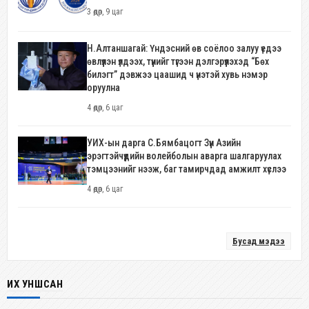
3 өдөр, 9 цаг
Н.Алтаншагай: Үндэсний өв соёлоо залуу үедээ
өвлүүлэн үлдээх, түүнийг түгээн дэлгэрүүлэхэд “Бөх
билэгт” дэвжээ цаашид ч үнэтэй хувь нэмэр
оруулна
4 өдөр, 6 цаг
УИХ-ын дарга С.Бямбацогт Зүүн Азийн
эрэгтэйчүүдийн волейболын аварга шалгаруулах
тэмцээнийг нээж, баг тамирчдад амжилт хүслээ
4 өдөр, 6 цаг
Бусад мэдээ
ИХ УНШСАН