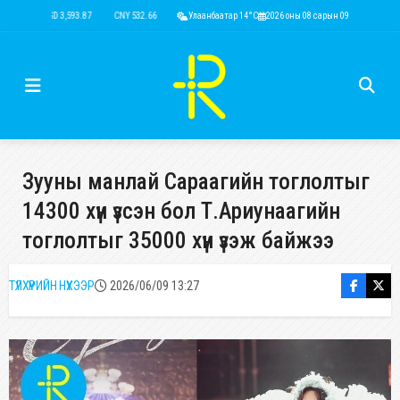
USD 3,593.87
CNY 532.66
RUB 43.77
Улаанбаатар 14°C
EUR 4,141.04
2026 оны 08 сарын 09
KRW 2.53
USD 3,593.
Зууны манлай Сараагийн тоглолтыг
14300 хүн үзсэн бол Т.Ариунаагийн
тоглолтыг 35000 хүн үзэж байжээ
ТҮЛХҮҮРИЙН НҮХЭЭР
2026/06/09 13:27