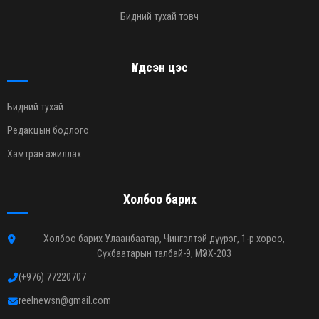
Бидний тухай товч
Үндсэн цэс
Бидний тухай
Редакцын бодлого
Хамтран ажиллах
Холбоо барих
Холбоо барих Улаанбаатар, Чингэлтэй дүүрэг, 1-р хороо,
Сүхбаатарын талбай-9, МҮЭХ-203
(+976) 77220707
reelnewsn@gmail.com