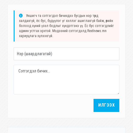
Уншигч та сэтгэгдэл бичихдээ бусдын нэр төрд
халдахгүй, ёс бус, бүдүүлэг үг хэллэг ашиглахгүй байж, өөрийн
болоод хүний үзэл бодлыг хүндэтгэнэ үү. Ёс бус сэтгэгдлийг
админ устгах эрхтэй. Мэдээний сэтгэгдэлд Reelnews.mn
хариуцлага хүлээхгүй.
ИЛГЭЭХ