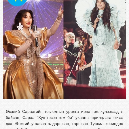
Өөжгий Сараагийн тоглолтын урилга ирнэ гэж хүлээгээд л
байсан, Сараа “Хуц гэсэн юм би” ухааны ярилцлага өгчээ
дээ. Өөжгий угаасаа алдаршсан, гаршсан Түгжил хочиндоо