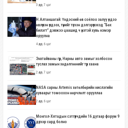
3 өдөр, 7 цаг
Н.Алтаншагай: Үндэсний өв соёлоо залуу үедээ
өвлүүлэн үлдээх, түүнийг түгээн дэлгэрүүлэхэд “Бөх
билэгт” дэвжээ цаашид ч үнэтэй хувь нэмэр
оруулна
4 өдөр, 6 цаг
Энхтайваны гүүр, Нарны авто замыг холбосон
туслах замын хөдөлгөөнийг түр хаана
2 өдөр, 7 цаг
NASA сарны Artemis хөтөлбөрийн нислэгийн
хуваарьт томоохон өөрчлөлт орууллаа
2 өдөр, 6 цаг
Монгол-Хятадын сэтгүүлчдийн 16 дугаар форум 9
дүгээр сард болно