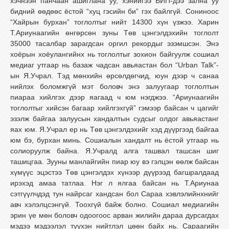
хэчнээн пан
чаан ашиглана уу, хэнийгээ ВИП-дээ зална уу
бидний өөдөөс ёстой “хуц гэсийн би” гэх байлгүй. Сониноос
“Хайрын бурхан” тоглолтыг нийт 14300 хүн үзжээ. Харин
Т.Ариунаагийн өнгөрсөн зуны Төв цэнгэлдэхийн тоглолт
35000 тасалбар зарагдсан оргил рекордыг эзэмшсэн. Энэ
хоёрын хоёулангийнх нь тоглолтыг зохион байгуулж сошиал
медиаг утгаар нь базаж чадсан авьяастан бол “Urban Talk”-
ын Я.Учрал. Тэд мөнхийн өрсөлдөгчид, юун дээр ч санаа
нийлэх боломжгүй мэт боловч энэ залуугаар тоглолтын
пиараа хийлгэх дээр яагаад ч юм нэгджээ. “Ариунаагийн
тоглолтыг хийсэн багаар хийлгэхгүй” гэмээр байсан ч цагийг
эзэлж байгаа залуусын хандалтын судсыг олдог авьяастанг
яах юм. Я.Учрал ер нь Төв цэнгэлдэхийг хэд дүүргээд байгаа
юм бэ, бурхан минь. Сошиалын хандалт нь ёстой утгаар нь
солиоруулж байна. Я.Учралд алга ташвал ташсан шиг
ташицгаа. Зууны манлайгийн пиар юу вэ гэлцэн өөлж байсан
хүмүүс эцэстээ Төв цэнгэлдэх хүнээр дүүрээд багшралдаад
ирэхэд амаа татлаа. Нэг л ялгаа байсан нь Т.Ариунаа
сэтгүүлчдэд тун найрсаг хандсан бол Сараа хэвлэлийнхнийг
авч хэлэлцсэнгүй. Тоохгүй байж болно. Сошиал медиагийн
эрин үе мөн боловч одоогоос арван жилийн дараа дурсагдах
мэдээ мэдээлэл түүхэн нийтлэл цөөн байх нь. Сараагийн