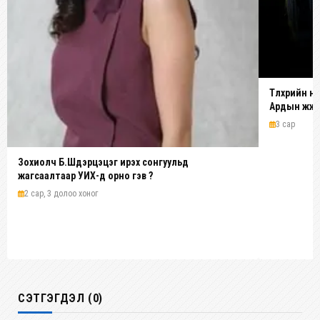
Түлхүүрийн 
Ардын жүжи
3 сар
Зохиолч Б.Шүүдэрцэцэг ирэх сонгуульд
жагсаалтаар УИХ-д орно гэв үү?
2 сар, 3 долоо хоног
СЭТГЭГДЭЛ (0)