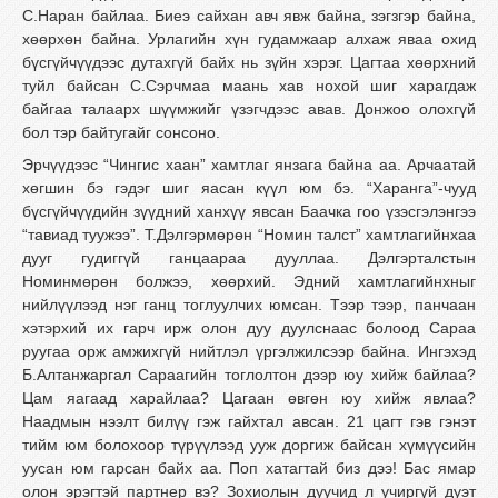
С.Наран байлаа. Биеэ сайхан авч явж байна, зэгзгэр байна,
хөөрхөн байна. Урлагийн хүн гудамжаар алхаж яваа охид
бүсгүйчүүдээс дутахгүй байх нь зүйн хэрэг. Цагтаа хөөрхний
туйл байсан С.Сэрчмаа маань хав нохой шиг харагдаж
байгаа талаарх шүүмжийг үзэгчдээс авав. Донжоо олохгүй
бол тэр байтугайг сонсоно.
Эрчүүдээс “Чингис хаан” хамтлаг янзага байна аа. Арчаатай
хөгшин бэ гэдэг шиг яасан күүл юм бэ. “Харанга”-чууд
бүсгүйчүүдийн зүүдний ханхүү явсан Баачка гоо үзэсгэлэнгээ
“тавиад туужээ”. Т.Дэлгэрмөрөн “Номин талст” хамтлагийнхаа
дууг гудиггүй ганцаараа дууллаа. Дэлгэрталстын
Номинмөрөн болжээ, хөөрхий. Эдний хамтлагийнхныг
нийлүүлээд нэг ганц тоглуулчих юмсан. Тээр тээр, панчаан
хэтэрхий их гарч ирж олон дуу дуулснаас болоод Сараа
руугаа орж амжихгүй нийтлэл үргэлжилсээр байна. Ингэхэд
Б.Алтанжаргал Сараагийн тоглолтон дээр юу хийж байлаа?
Цам яагаад харайлаа? Цагаан өвгөн юу хийж явлаа?
Наадмын нээлт билүү гэж гайхтал авсан. 21 цагт гэв гэнэт
тийм юм болохоор түрүүлээд ууж доргиж байсан хүмүүсийн
уусан юм гарсан байх аа. Поп хатагтай биз дээ! Бас ямар
олон эрэгтэй партнер вэ? Зохиолын дуучид л учиргүй дуэт