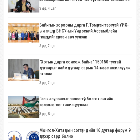
3 өдөр, 4 цаг
Байнгын хорооны дарга Г.Тэмүүлэн тэргүүтэй УИХ-
ын гишүүд БНСУ-ын Үндэсний Ассамблейн
гишүүдийг хүлээн авч уулзав
3 өдөр, 7 цаг
“Хотын дарга сонсож байна” 150150 тусгай
дугаарыг наймдугаар сарын 14-нөөс ажиллуулж
эхэлнэ
3 өдөр, 7 цаг
Газын зурвасыг зэвсэггүй болгох энхийн
төлөвлөгөөг танилцууллаа
3 өдөр, 8 цаг
Монгол-Хятадын сэтгүүлчдийн 16 дугаар форум 9
дүгээр сард болно