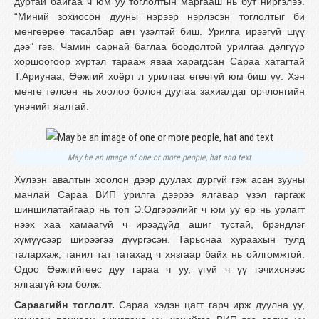
дуртай байгаа ч юм уу тоглолтын маргааш нь бут ниргэлээ.
“Миний зохиосон дууны нэрээр нэрлэсэн тоглолтыг би
мөнгөөрөө тасалбар авч үзэлтэй биш. Урилга ирээгүй шүү
дээ” гэв. Чамин сарнай баглаа боодолтой урилгаа дэлгүүр
хоршоогоор хүртэл тарааж яваа харагдсан Сараа хатагтай
Т.Ариунаа, Өөжгий хоёрт л урилгаа өгөөгүй юм биш үү. Хэн
мөнгө төлсөн нь хоолоо болон дуугаа захиалдаг орчлонгийн
үнэнийг яалтай.
May be an image of one or more people, hat and text
Хүлээн авалтын хоолон дээр дуулах дургүй гэж асан зууны
манлай Сараа ВИП урилга дээрээ ялгавар үзэл гаргаж
шиншилатайгаар нь топ Э.Одгэрэлийг ч юм уу ер нь урлагт
нээх хаа хамаагүй ч ирээдүйд ашиг тустай, брэндлэг
хүмүүсээр ширээгээ дүүргэсэн. Тарьснаа хураахын тулд
талархаж, танил тат татахад ч хязгаар байх нь ойлгомжтой.
Одоо Өөжгийгөөс дуу гараа ч уу, үгүй ч үү гэчихснээс
ялгаагүй юм болж.
Сараагийн тоглолт.
Сараа хэдэн цагт гарч ирж дуулна уу,