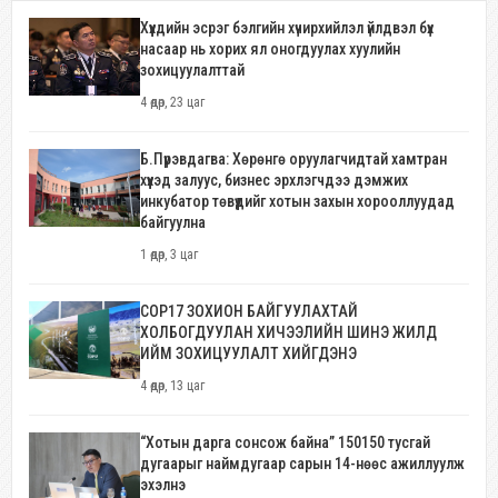
Хүүхдийн эсрэг бэлгийн хүчирхийлэл үйлдвэл бүх
насаар нь хорих ял оногдуулах хуулийн
зохицуулалттай
4 өдөр, 23 цаг
Б.Пүрэвдагва: Хөрөнгө оруулагчидтай хамтран
хүүхэд залуус, бизнес эрхлэгчдээ дэмжих
инкубатор төвүүдийг хотын захын хорооллуудад
байгуулна
1 өдөр, 3 цаг
COP17 ЗОХИОН БАЙГУУЛАХТАЙ
ХОЛБОГДУУЛАН ХИЧЭЭЛИЙН ШИНЭ ЖИЛД
ИЙМ ЗОХИЦУУЛАЛТ ХИЙГДЭНЭ
4 өдөр, 13 цаг
“Хотын дарга сонсож байна” 150150 тусгай
дугаарыг наймдугаар сарын 14-нөөс ажиллуулж
эхэлнэ