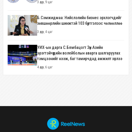
3 өдөр, 9 цаг
Б.Сэмжидмаа: Нийслэлийн бизнес эрхлэгчдийг
зөвшөөрлийн шинжтэй 103 бүртгэлээс чөлөөллөө
3 өдөр, 4 цаг
УИХ-ын дарга С.Бямбацогт Зүүн Азийн
эрэгтэйчүүдийн волейболын аварга шалгаруулах
тэмцээнийг нээж, баг тамирчдад амжилт хүслээ
4 өдөр, 6 цаг