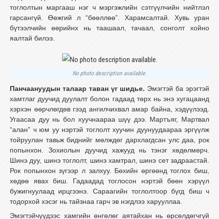
тоглолтын маргааш нэг ч мэргэжлийн сэтгүүлчийн нийтлэл
гарсангүй. Өөжгий л “бөөллөө”. Харамсалтай. Хувь уран
бүтээлчийн өөрийнх нь таашаал, тачаал, сонголт хойно
яалтай билээ.
No photo description available.
Панчаануудын талаар таван үг шидье.
Эмэгтэй ба эрэгтэй
хамтлаг дуучид дуулалт болон гадаад төрх нь энэ хугацаанд
хэрхэн өөрчлөгдөв гээд ангилчихвал амар байна, хэдүүлээд.
Угаасаа дуу нь бол хуучнаараа шүү дээ. Мартъяг, Мартвал
“алан” ч юм уу нэртэй тоглолт хуучин дуунуудаараа эргүүлж
тойруулан тавьж биднийг мөлждөг дархлагдсан улс даа, рок
попынхон. Зохиолын дуучид хажууд нь тэнэг хөдөлмөрч.
Шинэ дуу, шинэ тоглолт, шинэ хамтрал, шинэ сет задраастай.
Рок попынхон зүгээр л залхуу. Бөхийн өргөөнд тоглох биш,
хөдөө явах биш. Гадаадад тоглосон нэртэй бөөн хэрүүл
бужигнуулаад ирцгээнэ. Сараагийн тоглолтоор бүгд биш ч
тодорхой хэсэг нь тайзнаа гарч эв нэгдлээ харууллаа.
Эмэгтэйчүүдээс хамгийн өнгөлөг аятайхан нь өрсөлдөгчгүй