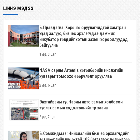
ШИНЭ МЭДЭЭ
Б.Пүрэвдагва: Хөрөнгө оруулагчидтай хамтран
хүүхэд залуус, бизнес эрхлэгчдээ дэмжих
инкубатор төвүүдийг хотын захын хорооллуудад
байгуулна
1 өдөр, 3 цаг
NASA сарны Artemis хөтөлбөрийн нислэгийн
хуваарьт томоохон өөрчлөлт орууллаа
2 өдөр, 6 цаг
Энхтайваны гүүр, Нарны авто замыг холбосон
туслах замын хөдөлгөөнийг түр хаана
2 өдөр, 7 цаг
Б.Сэмжидмаа: Нийслэлийн бизнес эрхлэгчдийг
зөвшөөрлийн шинжтэй 103 бүртгэлээс чөлөөллөө