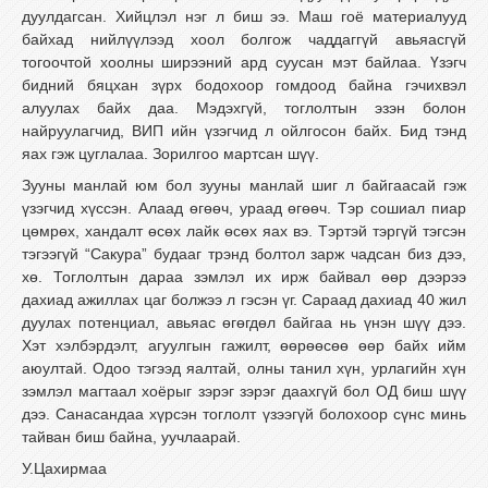
дуулдагсан. Хийцлэл нэг л биш ээ. Маш гоё материалууд
байхад нийлүүлээд хоол болгож чаддаггүй авьяасгүй
тогоочтой хоолны ширээний ард суусан мэт байлаа. Үзэгч
бидний бяцхан зүрх бодохоор гомдоод байна гэчихвэл
алуулах байх даа. Мэдэхгүй
,
тоглолтын эзэн болон
найруулагчид, ВИП ийн үзэгчид л ойлгосон байх. Бид тэнд
яах гэж цуглалаа. Зорилгоо мартсан шүү.
Зууны манлай юм бол зууны манлай шиг л байгаасай гэж
үзэгчид хүссэн. Алаад өгөөч, ураад өгөөч. Тэр сошиал пиар
цөмрөх, хандалт өсөх лайк өсөх яах вэ. Тэртэй тэргүй тэгсэн
тэгээгүй “Сакура” будааг трэнд болтол зарж чадсан биз дээ,
хө. Тоглолтын дараа зэмлэл их ирж байвал өөр дээрээ
дахиад ажиллах цаг болжээ л гэсэн үг. Сараад дахиад 40 жил
дуулах потенциал, авьяас өгөгдөл байгаа нь үнэн шүү дээ.
Хэт хэлбэрдэлт, агуулгын гажилт, өөрөөсөө өөр байх ийм
аюултай. Одоо тэгээд яалтай, олны танил хүн, урлагийн хүн
зэмлэл магтаал хоёрыг зэрэг зэрэг даахгүй бол ОД биш шүү
дээ. Санасандаа хүрсэн тоглолт үзээгүй болохоор сүнс минь
тайван биш байна, уучлаарай.
У.Цахирмаа