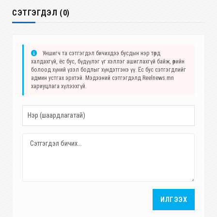
СЭТГЭГДЭЛ (0)
Уншигч та сэтгэгдэл бичихдээ бусдын нэр төрд
халдахгүй, ёс бус, бүдүүлэг үг хэллэг ашиглахгүй байж, өөрийн
болоод хүний үзэл бодлыг хүндэтгэнэ үү. Ёс бус сэтгэгдлийг
админ устгах эрхтэй. Мэдээний сэтгэгдэлд Reelnews.mn
хариуцлага хүлээхгүй.
ИЛГЭЭХ