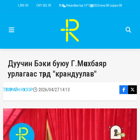
USD 3,593.93
CNY 532.39
RUB 44.15
Улаанбаатар 14°C
EUR 4,149.01
2026 оны 08 сарын 08
KRW 2.52
USD 3,593.93
Дуучин Бэки буюу Г.Мөнхбаяр
урлагаас төрд "крандуулав"
ТҮЛХҮҮРИЙН НҮХЭЭР
2026/04/27 14:13