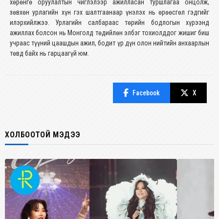
хөрөнгө оруулалтын чиглэлээр ажилласан туршлагаа онцолж,
зөвхөн урлагийн хүн гэх шалтгаанаар үнэлэх нь өрөөсгөл гэдгийг
илэрхийлжээ. Урлагийн салбараас төрийн бодлогын хүрээнд
ажиллах болсон нь Монголд төдийлөн элбэг тохиолддог жишиг биш
учраас түүний цаашдын ажил, бодит үр дүн олон нийтийн анхаарлын
төвд байх нь гарцаагүй юм.
Facebook
X
ХОЛБООТОЙ МЭДЭЭ