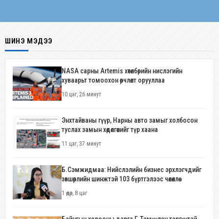
ШИНЭ МЭДЭЭ
NASA сарны Artemis хөтөлбөрийн нислэгийн
хуваарьт томоохон өөрчлөлт орууллаа
10 цаг, 26 минут
Энхтайваны гүүр, Нарны авто замыг холбосон
туслах замын хөдөлгөөнийг түр хаана
11 цаг, 37 минут
Б.Сэмжидмаа: Нийслэлийн бизнес эрхлэгчдийг
зөвшөөрлийн шинжтэй 103 бүртгэлээс чөлөөллөө
1 өдөр, 8 цаг