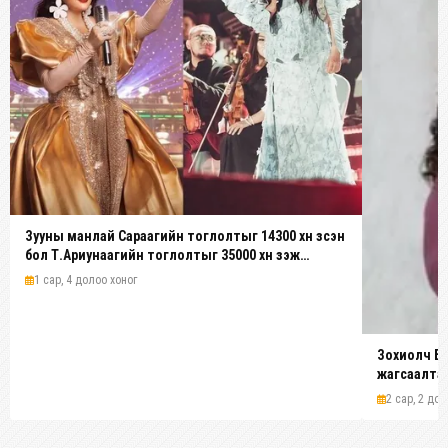
Зууны манлай Сараагийн тоглолтыг 14300 хүн үзсэн
бол Т.Ариунаагийн тоглолтыг 35000 хүн үзэж
байжээ
1 сар, 4 долоо хоног
Зохиолч Б.
жагсаалтаар
2 сар, 2 дол