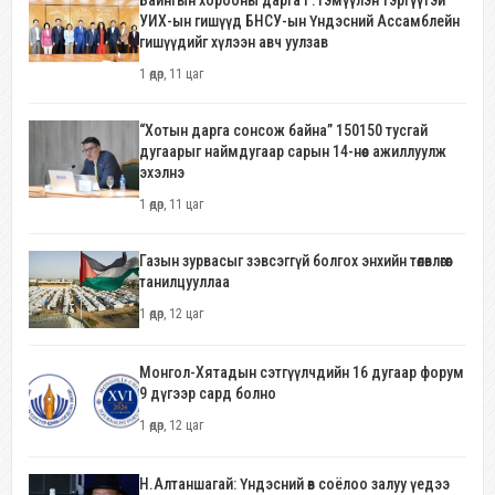
Байнгын хорооны дарга Г.Тэмүүлэн тэргүүтэй
УИХ-ын гишүүд БНСУ-ын Үндэсний Ассамблейн
гишүүдийг хүлээн авч уулзав
1 өдөр, 11 цаг
“Хотын дарга сонсож байна” 150150 тусгай
дугаарыг наймдугаар сарын 14-нөөс ажиллуулж
эхэлнэ
1 өдөр, 11 цаг
Газын зурвасыг зэвсэггүй болгох энхийн төлөвлөгөөг
танилцууллаа
1 өдөр, 12 цаг
Монгол-Хятадын сэтгүүлчдийн 16 дугаар форум
9 дүгээр сард болно
1 өдөр, 12 цаг
Н.Алтаншагай: Үндэсний өв соёлоо залуу үедээ