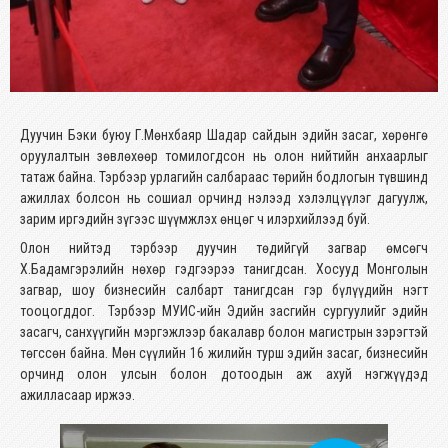
Дуучин Бэки буюу Г.Мөнхбаяр Шадар сайдын эдийн засаг, хөрөнгө
оруулалтын зөвлөхөөр томилогдсон нь олон нийтийн анхаарлыг
татаж байна. Тэрбээр урлагийн салбараас төрийн бодлогын түвшинд
ажиллах болсон нь сошиал орчинд нэлээд хэлэлцүүлэг дагуулж,
зарим иргэдийн зүгээс шүүмжлэх өнцөг ч илэрхийлээд буй.
Олон нийтэд тэрбээр дуучин төдийгүй загвар өмсөгч
Х.Бадамгэрэлийн нөхөр гэдгээрээ танигдсан. Хосууд Монголын
загвар, шоу бизнесийн салбарт танигдсан гэр бүлүүдийн нэгт
тооцогддог. Тэрбээр МУИС-ийн Эдийн засгийн сургуулийг эдийн
засагч, санхүүгийн мэргэжлээр бакалавр болон магистрын зэрэгтэй
төгссөн байна. Мөн сүүлийн 16 жилийн турш эдийн засаг, бизнесийн
орчинд олон улсын болон дотоодын аж ахуй нэгжүүдэд
ажилласаар иржээ.