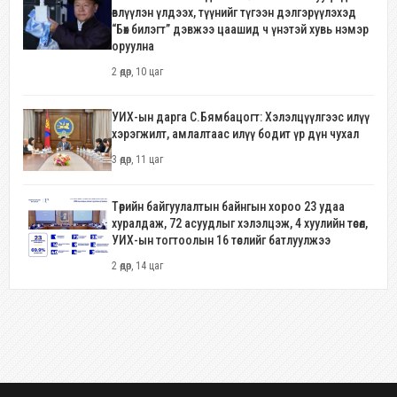
өвлүүлэн үлдээх, түүнийг түгээн дэлгэрүүлэхэд
“Бөх билэгт” дэвжээ цаашид ч үнэтэй хувь нэмэр
оруулна
2 өдөр, 10 цаг
УИХ-ын дарга С.Бямбацогт: Хэлэлцүүлгээс илүү
хэрэгжилт, амлалтаас илүү бодит үр дүн чухал
3 өдөр, 11 цаг
Төрийн байгуулалтын байнгын хороо 23 удаа
хуралдаж, 72 асуудлыг хэлэлцэж, 4 хуулийн төсөл,
УИХ-ын тогтоолын 16 төслийг батлуулжээ
2 өдөр, 14 цаг