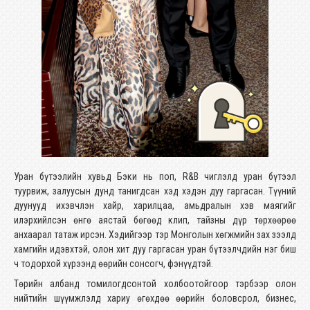
Уран бүтээлийн хувьд Бэки нь поп, R&B чиглэлд уран бүтээл
туурвиж, залуусын дунд танигдсан хэд хэдэн дуу гаргасан. Түүний
дуунууд ихэвчлэн хайр, харилцаа, амьдралын хэв маягийг
илэрхийлсэн өнгө аястай бөгөөд клип, тайзны дүр төрхөөрөө
анхаарал татаж ирсэн. Хэдийгээр тэр Монголын хөгжмийн зах зээлд
хамгийн идэвхтэй, олон хит дуу гаргасан уран бүтээлчдийн нэг биш
ч тодорхой хүрээнд өөрийн сонсогч, фэнүүдтэй.
Төрийн албанд томилогдсонтой холбоотойгоор тэрбээр олон
нийтийн шүүмжлэлд хариу өгөхдөө өөрийн боловсрол, бизнес,