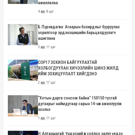
ажиллалаа
4 өдөр, 8 цаг
Б.Пүрэвдагва: Агаарын бохирдлыг бууруулах
зорилгоор эрдэнэшишийн барьцалдуулагч
ашиглана
3 өдөр, 11 цаг
COP17 ЗОХИОН БАЙГУУЛАХТАЙ
ХОЛБОГДУУЛАН ХИЧЭЭЛИЙН ШИНЭ ЖИЛД
ИЙМ ЗОХИЦУУЛАЛТ ХИЙГДЭНЭ
2 өдөр, 17 цаг
“Хотын дарга сонсож байна” 150150 тусгай
дугаарыг наймдугаар сарын 14-нөөс ажиллуулж
эхэлнэ
1 өдөр, 11 цаг
Н.Алтаншагай: Үндэсний өв соёлоо залуу үедээ