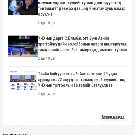
өвлүүлэн үлдээх, түүнийг түгээн дэлгэрүүлэхэд
“Бөх билэгт” дэвжээ цаашид ч үнэтэй хувь нэмэр
оруулна
2 өдөр, 10 цаг
УИХ-ын дарга С.Бямбацогт Зүүн Азийн
эрэгтэйчүүдийн волейболын аварга шалгаруулах
тэмцээнийг нээж, баг тамирчдад амжилт хүслээ
2 өдөр, 10 цаг
Төрийн байгуулалтын байнгын хороо 23 удаа
хуралдаж, 72 асуудлыг хэлэлцэж, 4 хуулийн төсөл,
УИХ-ын тогтоолын 16 төслийг батлуулжээ
2 өдөр, 14 цаг
Бусад мэдээ