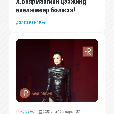
Х.Баярмаагийн цээжинд
өвөлжмөөр болжээ!
ДЭЛГЭРЭНГҮЙ
2023 оны 12-р сарын 27
PHOTO SHOOT