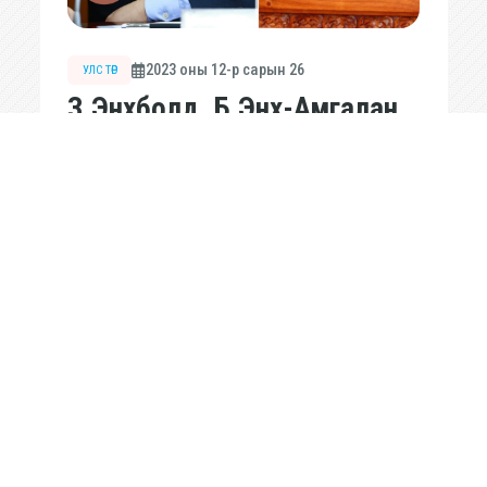
2023 оны 12-р сарын 26
УЛС ТӨР
З.Энхболд, Б.Энх-Амгалан
нарыг маргааш шүүнэ
ДЭЛГЭРЭНГҮЙ