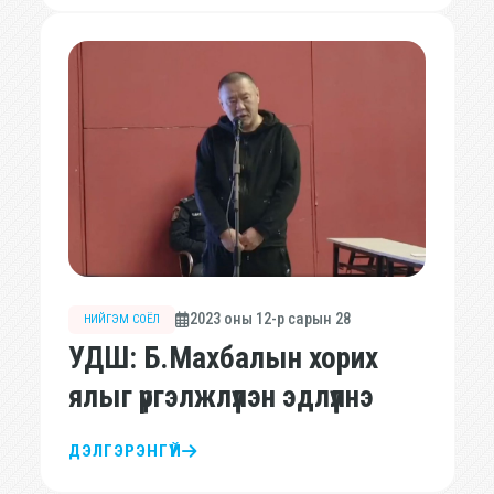
2023 оны 12-р сарын 28
НИЙГЭМ СОЁЛ
УДШ: Б.Махбалын хорих
ялыг үргэлжлүүлэн эдлүүлнэ
ДЭЛГЭРЭНГҮЙ