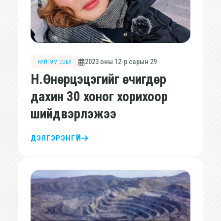
2023 оны 12-р сарын 29
НИЙГЭМ СОЁЛ
Н.Өнөрцэцэгийг өчигдөр
дахин 30 хоног хорихоор
шийдвэрлэжээ
ДЭЛГЭРЭНГҮЙ