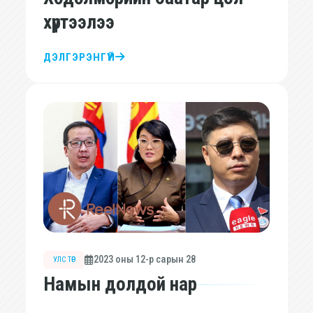
хүртээлээ
ДЭЛГЭРЭНГҮЙ
2023 оны 12-р сарын 28
УЛС ТӨР
Намын долдой нар