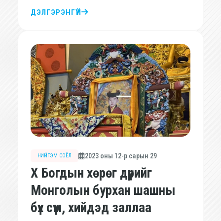
ДЭЛГЭРЭНГҮЙ
2023 оны 12-р сарын 29
НИЙГЭМ СОЁЛ
Х Богдын хөрөг дүрийг
Монголын бурхан шашны
бүх сүм, хийдэд заллаа