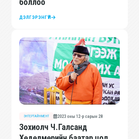
боллоо
ДЭЛГЭРЭНГҮЙ
2023 оны 12-р сарын 28
ЭНТЕРТАЙНМЕНТ
Зохиолч Ч.Галсанд
Хөдөлмөрийн баатар цол