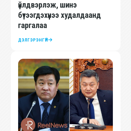
үйлдвэрлэж, шинэ
бүтээгдэхүүнээ худалдаанд
гаргалаа
ДЭЛГЭРЭНГҮЙ