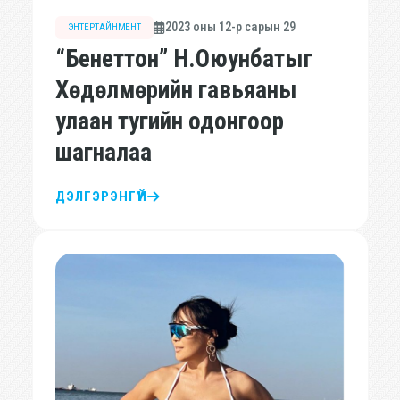
2023 оны 12-р сарын 29
ЭНТЕРТАЙНМЕНТ
“Бенеттон” Н.Оюунбатыг
Хөдөлмөрийн гавьяаны
улаан тугийн одонгоор
шагналаа
ДЭЛГЭРЭНГҮЙ