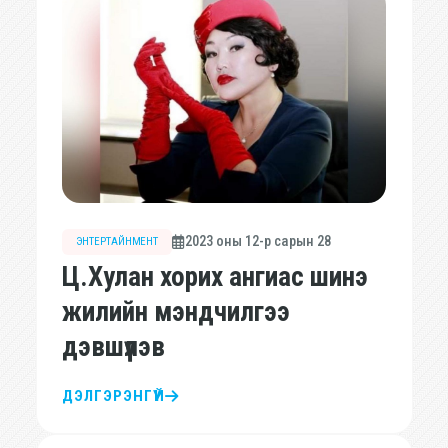
2023 оны 12-р сарын 28
ЭНТЕРТАЙНМЕНТ
Ц.Хулан хорих ангиас шинэ
жилийн мэндчилгээ
дэвшүүлэв
ДЭЛГЭРЭНГҮЙ