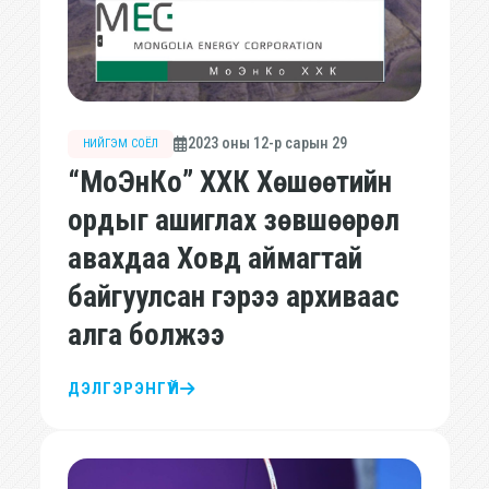
2023 оны 12-р сарын 29
НИЙГЭМ СОЁЛ
“МоЭнКо” ХХК Хөшөөтийн
ордыг ашиглах зөвшөөрөл
авахдаа Ховд аймагтай
байгуулсан гэрээ архиваас
алга болжээ
ДЭЛГЭРЭНГҮЙ