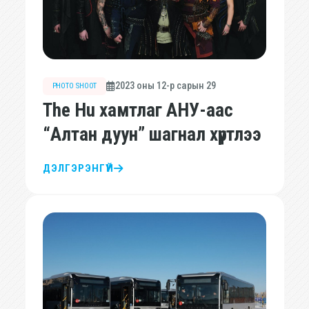
2023 оны 12-р сарын 29
PHOTO SHOOT
The Hu хамтлаг АНУ-аас
“Алтан дуун” шагнал хүртлээ
ДЭЛГЭРЭНГҮЙ