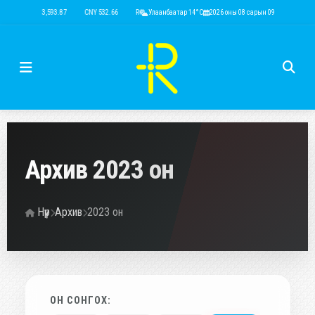
USD 3,593.87
CNY 532.66
RUB 43.77
Улаанбаатар 14°C
EUR 4,141.04
2026 оны 08 сарын 09
KRW 2.53
USD 3,593.87
Архив 2023 он
Нүүр
Архив
2023 он
ОН СОНГОХ: