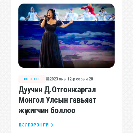
2023 оны 12-р сарын 28
PHOTO SHOOT
Дуучин Д.Отгонжаргал
Монгол Улсын гавьяат
жүжигчин боллоо
ДЭЛГЭРЭНГҮЙ