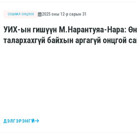
2025 оны 12-р сарын 31
СОШИАЛ ОНЦЛОХ
УИХ-ын гишүүн М.Нарантуяа-Нара: Өнг
талархахгүй байхын аргагүй онцгой с
ДЭЛГЭРЭНГҮЙ