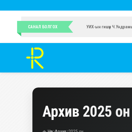
УИХ-ын гишүүн Ч.Ундрам
САНАЛ БОЛГОХ
Архив 2025 он
Нүүр
Архив
2025 он