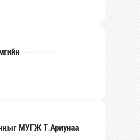
мгийн
анкыг МУГЖ Т.Ариунаа