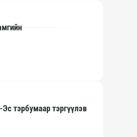
амгийн
-Эс тэрбумаар тэргүүлэв