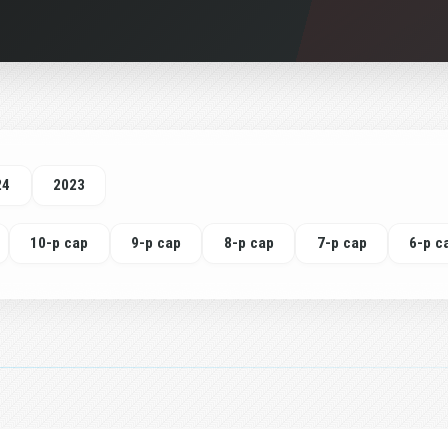
24
2023
10-р сар
9-р сар
8-р сар
7-р сар
6-р с