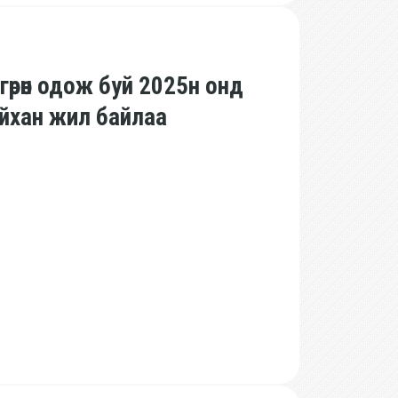
өрөн одож буй 2025н онд
айхан жил байлаа