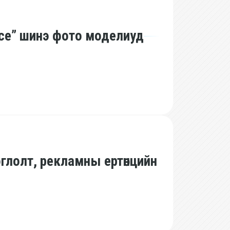
ace” шинэ фото моделиуд
глолт, рекламны ертөнцийн