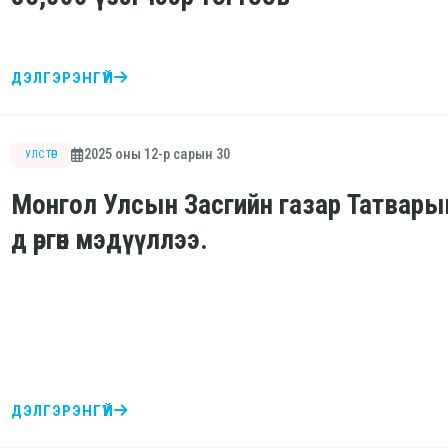
ДЭЛГЭРЭНГҮЙ
2025 оны 12-р сарын 30
УЛС ТӨР
Монгол Улсын Засгийн газар Татварын
д өргөн мэдүүллээ.
ДЭЛГЭРЭНГҮЙ