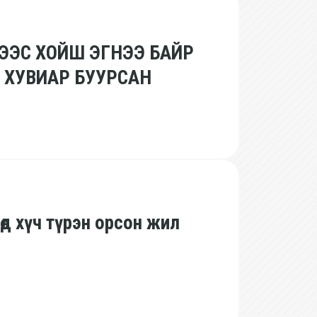
НЭЭС ХОЙШ ЭГНЭЭ БАЙР
1 ХУВИАР БУУРСАН
өд хүч түрэн орсон жил