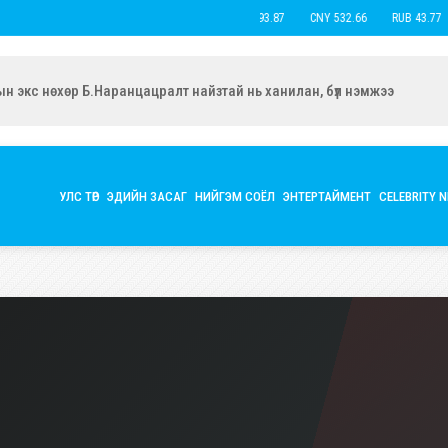
USD 3,593.87
CNY 532.66
RUB 43.77
ын экс нөхөр Б.Наранцацралт найзтай нь ханилан, бүл нэмжээ
УЛС ТӨР
ЭДИЙН ЗАСАГ
НИЙГЭМ СОЁЛ
ЭНТЕРТАЙМЕНТ
CELEBRITY 