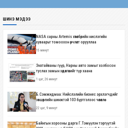
ШИНЭ МЭДЭЭ
NASA сарны Artemis хөтөлбөрийн нислэгийн
хуваарьт томоохон өөрчлөлт орууллаа
15 минут
Энхтайваны гүүр, Нарны авто замыг холбосон
туслах замын хөдөлгөөнийг түр хаана
1 цаг, 26 минут
Б.Сэмжидмаа: Нийслэлийн бизнес эрхлэгчдийг
зөвшөөрлийн шинжтэй 103 бүртгэлээс чөлөөллөө
22 цаг, 9 минут
Байнгын хорооны дарга Г.Тэмүүлэн тэргүүтэй