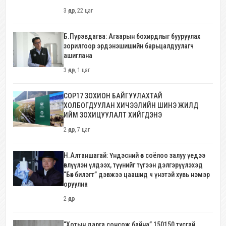
3 өдөр, 22 цаг
Б.Пүрэвдагва: Агаарын бохирдлыг бууруулах
зорилгоор эрдэнэшишийн барьцалдуулагч
ашиглана
3 өдөр, 1 цаг
COP17 ЗОХИОН БАЙГУУЛАХТАЙ
ХОЛБОГДУУЛАН ХИЧЭЭЛИЙН ШИНЭ ЖИЛД
ИЙМ ЗОХИЦУУЛАЛТ ХИЙГДЭНЭ
2 өдөр, 7 цаг
Н.Алтаншагай: Үндэсний өв соёлоо залуу үедээ
өвлүүлэн үлдээх, түүнийг түгээн дэлгэрүүлэхэд
“Бөх билэгт” дэвжээ цаашид ч үнэтэй хувь нэмэр
оруулна
2 өдөр
“Хотын дарга сонсож байна” 150150 тусгай