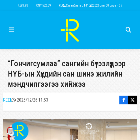
USD 3,593.93
CNY 532.39
RUB 44.15
Улаанбаатар 14°C
EUR 4,149.01
2026 оны 08 сарын 07
KRW 2.52
USD 3,593.93
“Гончигсумлаа” сангийн бүтээлүүдээр
НҮБ-ын Хүүхдийн сан шинэ жилийн
мэндчилгээгээ хийжээ
REEL
2025/12/26 11:53