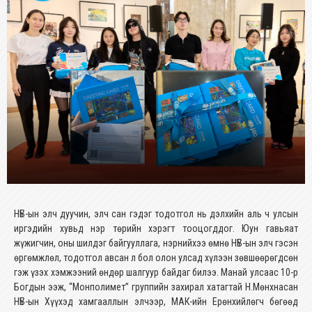
НҮБ-ын элч дуучин, элч сан гэдэг тодотгол нь дэлхийн аль ч улсын
иргэдийн хувьд нэр төрийн хэрэгт тооцогддог. Юун гавьяат
жүжигчин, оны шилдэг байгууллага, нэрнийхээ өмнө НҮБ-ын элч гэсэн
өргөмжлөл, тодотгол авсан л бол олон улсад хүлээн зөвшөөрөгдсөн
гэж үзэх хэмжээний өндөр шалгуур байдаг билээ. Манай улсаас 10-р
Богдын ээж, “Монполимет” группийн захирал хатагтай Н.Мөнхнасан
НҮБ-ын Хүүхэд хамгааллын элчээр, МАК-ийн Ерөнхийлөгч бөгөөд