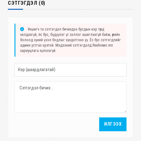
СЭТГЭГДЭЛ (0)
Уншигч та сэтгэгдэл бичихдээ бусдын нэр төрд
халдахгүй, ёс бус, бүдүүлэг үг хэллэг ашиглахгүй байж, өөрийн
болоод хүний үзэл бодлыг хүндэтгэнэ үү. Ёс бус сэтгэгдлийг
админ устгах эрхтэй. Мэдээний сэтгэгдэлд Reelnews.mn
хариуцлага хүлээхгүй.
ИЛГЭЭХ