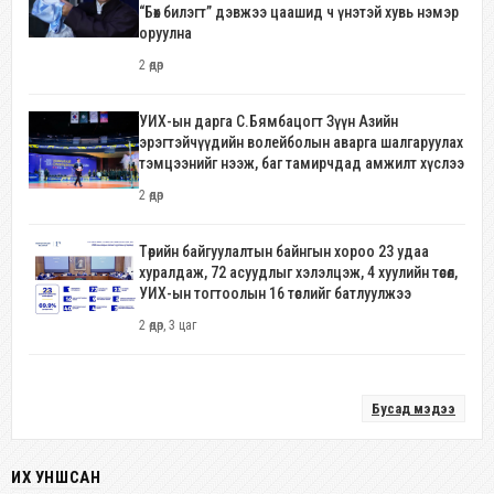
“Бөх билэгт” дэвжээ цаашид ч үнэтэй хувь нэмэр
оруулна
2 өдөр
УИХ-ын дарга С.Бямбацогт Зүүн Азийн
эрэгтэйчүүдийн волейболын аварга шалгаруулах
тэмцээнийг нээж, баг тамирчдад амжилт хүслээ
2 өдөр
Төрийн байгуулалтын байнгын хороо 23 удаа
хуралдаж, 72 асуудлыг хэлэлцэж, 4 хуулийн төсөл,
УИХ-ын тогтоолын 16 төслийг батлуулжээ
2 өдөр, 3 цаг
Бусад мэдээ
ИХ УНШСАН