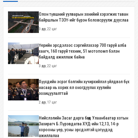
Олон түвшний уулварын эхнийий хэрэгжих таван
байршлын ТЭЗҮ-ийг бүрэн боловсруулж дууслаа
3 өдөр, 22 цаг
Үерийн эрсдэлээс сэргийлэхээр 700 гаруй алба
хаагч, 160 гаруй техник, 51 мотопомп бэлэн
байдалд ажиллаж байна
3 өдөр, 22 цаг
Хүүхдийн эсрэг бэлгийн хүчирхийлэл үйлдвэл бүх
насаар нь хорих ял оногдуулах хуулийн
зохицуулалттай
2 өдөр, 17 цаг
Нийслэлийн Засаг дарга бөгөөд Улаанбаатар хотын
Захирагч Б.Пүрэвдагва ХУД-ийн 12,13, 14-р
хорооны үер, усны эрсдэлтэй цэгүүдэд
ажиллалаа