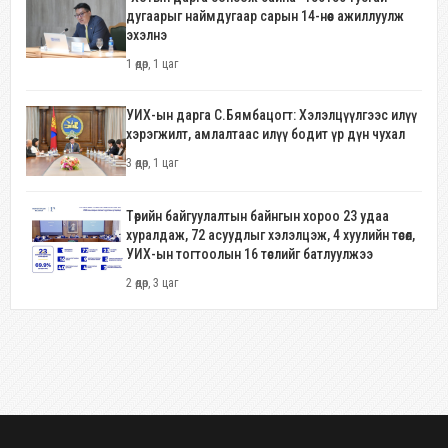
дугаарыг наймдугаар сарын 14-нөөс ажиллуулж
эхэлнэ
1 өдөр, 1 цаг
УИХ-ын дарга С.Бямбацогт: Хэлэлцүүлгээс илүү
хэрэгжилт, амлалтаас илүү бодит үр дүн чухал
3 өдөр, 1 цаг
Төрийн байгуулалтын байнгын хороо 23 удаа
хуралдаж, 72 асуудлыг хэлэлцэж, 4 хуулийн төсөл,
УИХ-ын тогтоолын 16 төслийг батлуулжээ
2 өдөр, 3 цаг