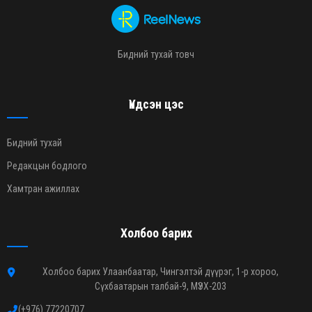
Бидний тухай товч
Үндсэн цэс
Бидний тухай
Редакцын бодлого
Хамтран ажиллах
Холбоо барих
Холбоо барих Улаанбаатар, Чингэлтэй дүүрэг, 1-р хороо,
Сүхбаатарын талбай-9, МҮЭХ-203
(+976) 77220707