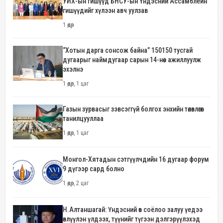
УИХ-ын гишүүд БНСУ-ын Үндэсний Ассамблейн
гишүүдийг хүлээн авч уулзав
1 өдөр
“Хотын дарга сонсож байна” 150150 тусгай
дугаарыг наймдугаар сарын 14-нөөс ажиллуулж
эхэлнэ
1 өдөр, 1 цаг
Газын зурвасыг зэвсэггүй болгох энхийн төлөвлөгөөг
танилцууллаа
1 өдөр, 1 цаг
Монгол-Хятадын сэтгүүлчдийн 16 дугаар форум
9 дүгээр сард болно
1 өдөр, 2 цаг
Н.Алтаншагай: Үндэсний өв соёлоо залуу үедээ
өвлүүлэн үлдээх, түүнийг түгээн дэлгэрүүлэхэд