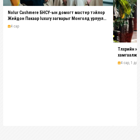
Nolur Cashmere БНСУ-ын домогт мастер тэйлор
Жейдон Пакаар luxury загварыг Монголд урлуулах
нь
4 сар
Түлхүүрийн 
хамгаалж н
4 сар, 1 дол