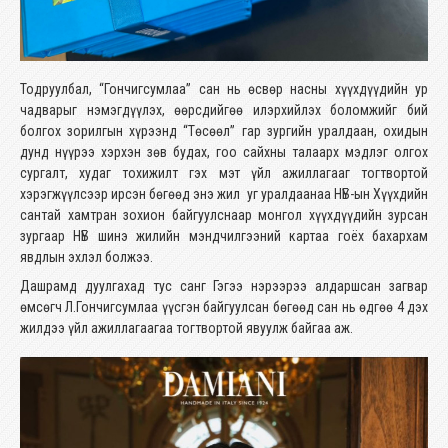
Тодруулбал, “Гончигсумлаа” сан нь өсвөр насны хүүхдүүдийн ур
чадварыг нэмэгдүүлэх, өөрсдийгөө илэрхийлэх боломжийг бий
болгох зорилгын хүрээнд “Төсөөл” гар зургийн уралдаан, охидын
дунд нүүрээ хэрхэн зөв будах, гоо сайхны талаарх мэдлэг олгох
сургалт, худаг тохижилт гэх мэт үйл ажиллагааг тогтвортой
хэрэгжүүлсээр ирсэн бөгөөд энэ жил уг уралдаанаа НҮБ-ын Хүүхдийн
сантай хамтран зохион байгуулснаар монгол хүүхдүүдийн зурсан
зургаар НҮБ шинэ жилийн мэндчилгээний картаа гоёх бахархам
явдлын эхлэл болжээ.
Дашрамд дуулгахад тус санг Гэгээ нэрээрээ алдаршсан загвар
өмсөгч Л.Гончигсумлаа үүсгэн байгуулсан бөгөөд сан нь өдгөө 4 дэх
жилдээ үйл ажиллагаагаа тогтвортой явуулж байгаа аж.