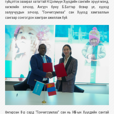
гүйцэтгэх захирал хатагтай Н.Цэлмүүн Хүүхдийн сангийн эрүүл мэнд,
хөгжлийн элчээр, Ангууч буюу Б.Баттөр Өсвөр үе, хүүхэд
залуучуудын элчээр, “Гончигсумлаа” сан Хүүхэд хамгааллын
сангаар сонгогдон хамтран ажиллаж буй.
Өнгөрсөн 8-р сард “Гончигсумлаа” сан нь НҮБ-ын Хүүхдийн сантай