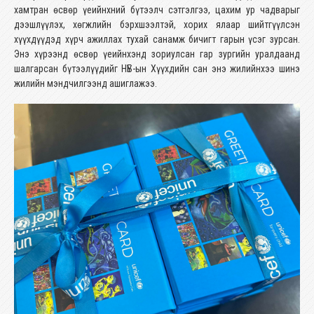
хамтран өсвөр үеийнхний бүтээлч сэтгэлгээ, цахим ур чадварыг
дээшлүүлэх, хөгжлийн бэрхшээлтэй, хорих ялаар шийтгүүлсэн
хүүхдүүдэд хүрч ажиллах тухай санамж бичигт гарын үсэг зурсан.
Энэ хүрээнд өсвөр үеийнхэнд зориулсан гар зургийн уралдаанд
шалгарсан бүтээлүүдийг НҮБ-ын Хүүхдийн сан энэ жилийнхээ шинэ
жилийн мэндчилгээнд ашиглажээ.