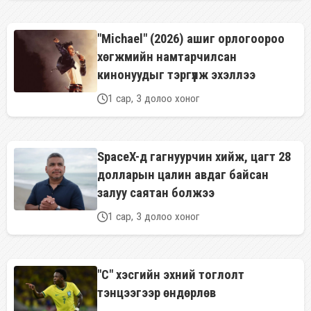
"Michael" (2026) ашиг орлогоороо
хөгжмийн намтарчилсан
кинонуудыг тэргүүлж эхэллээ
1 сар, 3 долоо хоног
SpaceX-д гагнуурчин хийж, цагт 28
долларын цалин авдаг байсан
залуу саятан болжээ
1 сар, 3 долоо хоног
"С" хэсгийн эхний тоглолт
тэнцээгээр өндөрлөв