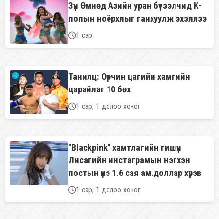
Зүүн Өмнөд Азийн уран бүтээлчид К-
попын ноёрхлыг ганхуулж эхэллээ
1 сар
Танилц: Орчин цагийн хамгийн
царайлаг 10 бөх
1 сар, 1 долоо хоног
"Blackpink" хамтлагийн гишүүн
Лисагийн инстаграмын нэгхэн
постын үнэ 1.6 сая ам.доллар хүрэв
1 сар, 1 долоо хоног