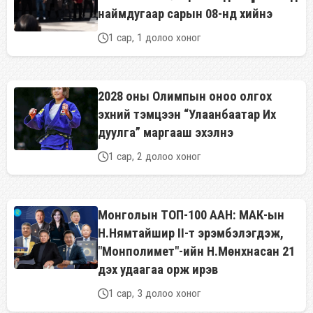
наймдугаар сарын 08-нд хийнэ
1 сар, 1 долоо хоног
2028 оны Олимпын оноо олгох
эхний тэмцээн “Улаанбаатар Их
дуулга” маргааш эхэлнэ
1 сар, 2 долоо хоног
Монголын ТОП-100 ААН: МАК-ын
Н.Нямтайшир II-т эрэмбэлэгдэж,
"Монполимет"-ийн Н.Мөнхнасан 21
дэх удаагаа орж ирэв
1 сар, 3 долоо хоног