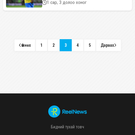
1 сар, 3 долоо хоног
Өмнөх
1
2
3
4
5
Дараах
Бидний тухай товч