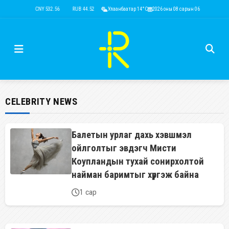
USD 3,593.50
CNY 532.56
RUB 44.52
Улаанбаатар 14°C
EUR 4,146.36
2026 оны 08 сарын 06
KRW 2.52
USD 3,
CELEBRITY NEWS
Балетын урлаг дахь хэвшмэл
ойлголтыг эвдэгч Мисти
Коупландын тухай сонирхолтой
найман баримтыг хүргэж байна
1 сар