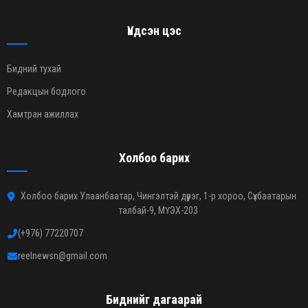
Үндсэн цэс
Бидний тухай
Редакцын бодлого
Хамтран ажиллах
Холбоо барих
Холбоо барих Улаанбаатар, Чингэлтэй дүүрэг, 1-р хороо, Сүхбаатарын
талбай-9, МҮЭХ-203
(+976) 77220707
reelnewsn@gmail.com
Биднийг дагаарай