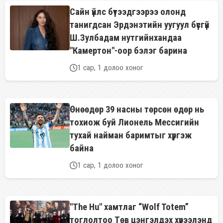
Сайн үйлс бүтээдгээрээ олонд
танигдсан Эрдэнэтийн уугуул бүсгүй
Ш.Зулбадам нутгийнхандаа
"Камертон"-оор бэлэг барина
1 сар, 1 долоо хоног
Өнөөдөр 39 насны төрсөн өдөр нь
тохиож буй Лионель Мессигийн
тухай найман баримтыг хүргэж
байна
1 сар, 1 долоо хоног
"The Hu" хамтлаг “Wolf Totem”
тоглолтоо Төв цэнгэлдэх хүрээлэнд