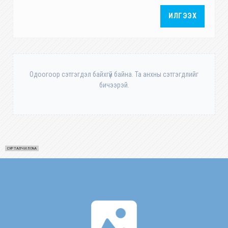
ИЛГЭЭХ
Одоогоор сэтгэгдэл байхгүй байна. Та анхны сэтгэгдлийг
бичээрэй.
СУРТАЛЧИЛГАА