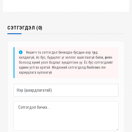
СЭТГЭГДЭЛ (0)
Уншигч та сэтгэгдэл бичихдээ бусдын нэр төрд
халдахгүй, ёс бус, бүдүүлэг үг хэллэг ашиглахгүй байж, өөрийн
болоод хүний үзэл бодлыг хүндэтгэнэ үү. Ёс бус сэтгэгдлийг
админ устгах эрхтэй. Мэдээний сэтгэгдэлд Reelnews.mn
хариуцлага хүлээхгүй.