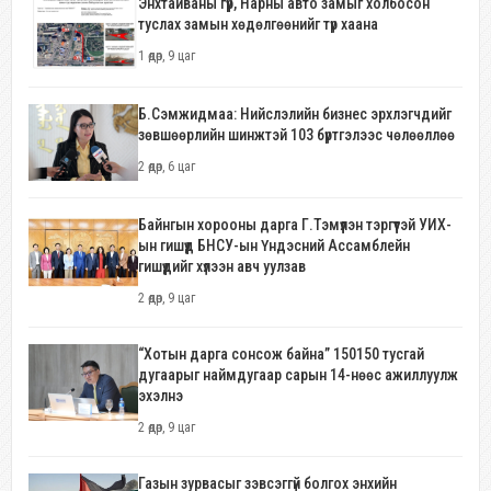
Энхтайваны гүүр, Нарны авто замыг холбосон
туслах замын хөдөлгөөнийг түр хаана
1 өдөр, 9 цаг
Б.Сэмжидмаа: Нийслэлийн бизнес эрхлэгчдийг
зөвшөөрлийн шинжтэй 103 бүртгэлээс чөлөөллөө
2 өдөр, 6 цаг
Байнгын хорооны дарга Г.Тэмүүлэн тэргүүтэй УИХ-
ын гишүүд БНСУ-ын Үндэсний Ассамблейн
гишүүдийг хүлээн авч уулзав
2 өдөр, 9 цаг
“Хотын дарга сонсож байна” 150150 тусгай
дугаарыг наймдугаар сарын 14-нөөс ажиллуулж
эхэлнэ
2 өдөр, 9 цаг
Газын зурвасыг зэвсэггүй болгох энхийн