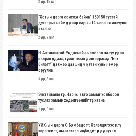
3 өдөр, 15 цаг
“Хотын дарга сонсож байна” 150150 тусгай
дугаарыг наймдугаар сарын 14-нөөс ажиллуулж
эхэлнэ
2 өдөр, 9 цаг
Н.Алтаншагай: Үндэсний өв соёлоо залуу үедээ
өвлүүлэн үлдээх, түүнийг түгээн дэлгэрүүлэхэд “Бөх
билэгт” дэвжээ цаашид ч үнэтэй хувь нэмэр
оруулна
3 өдөр, 8 цаг
Энхтайваны гүүр, Нарны авто замыг холбосон
туслах замын хөдөлгөөнийг түр хаана
1 өдөр, 9 цаг
УИХ-ын дарга С.Бямбацогт: Хэлэлцүүлгээс илүү
хэрэгжилт, амлалтаас илүү бодит үр дүн чухал