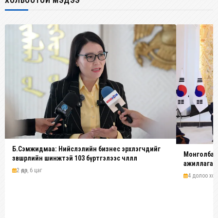
ХОЛБООТОЙ МЭДЭЭ
Б.Сэмжидмаа: Нийслэлийн бизнес эрхлэгчдийг
Монголбанк
зөвшөөрлийн шинжтэй 103 бүртгэлээс чөлөөллөө
ажиллагааг
2 өдөр, 6 цаг
4 долоо хоног