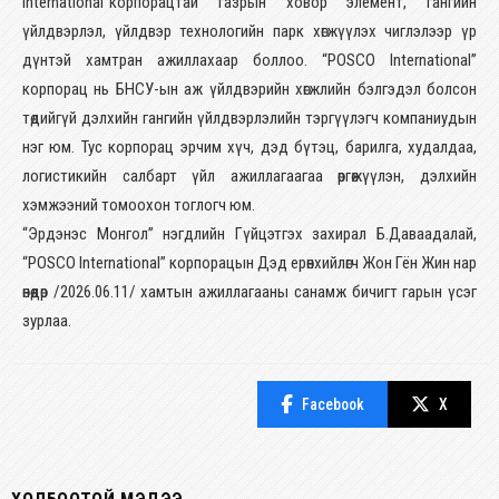
international”корпорацтай газрын ховор элемент, гангийн
үйлдвэрлэл, үйлдвэр технологийн парк хөгжүүлэх чиглэлээр үр
дүнтэй хамтран ажиллахаар боллоо. “POSCO International”
корпорац нь БНСУ-ын аж үйлдвэрийн хөгжлийн бэлгэдэл болсон
төдийгүй дэлхийн гангийн үйлдвэрлэлийн тэргүүлэгч компаниудын
нэг юм. Тус корпорац эрчим хүч, дэд бүтэц, барилга, худалдаа,
логистикийн салбарт үйл ажиллагаагаа өргөжүүлэн, дэлхийн
хэмжээний томоохон тоглогч юм.
“Эрдэнэс Монгол” нэгдлийн Гүйцэтгэх захирал Б.Даваадалай,
“POSCO International” корпорацын Дэд ерөнхийлөгч Жон Гён Жин нар
өнөөдөр /2026.06.11/ хамтын ажиллагааны санамж бичигт гарын үсэг
зурлаа.
Facebook
X