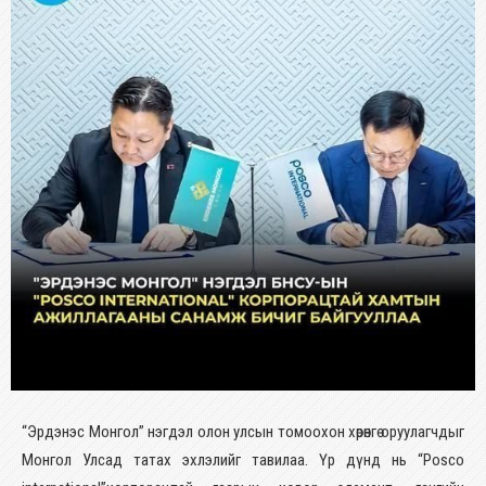
“Эрдэнэс Монгол” нэгдэл олон улсын томоохон хөрөнгө оруулагчдыг
Монгол Улсад татах эхлэлийг тавилаа. Үр дүнд нь “Posco