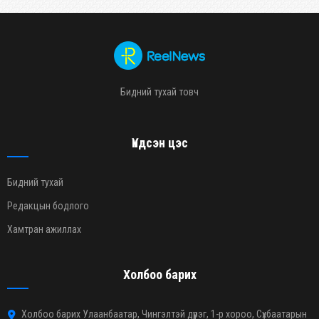
Бидний тухай товч
Үндсэн цэс
Бидний тухай
Редакцын бодлого
Хамтран ажиллах
Холбоо барих
Холбоо барих Улаанбаатар, Чингэлтэй дүүрэг, 1-р хороо, Сүхбаатарын