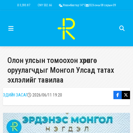
USD 3,593.87
CNY 532.66
RUB 43.77
Улаанбаатар 14°C
EUR 4,141.04
2026 оны 08 сарын 09
KRW 2.53
USD 3,593.
Олон улсын томоохон хөрөнгө
оруулагчдыг Монгол Улсад татах
эхлэлийг тавилаа
ЭДИЙН ЗАСАГ
2026/06/11 19:20