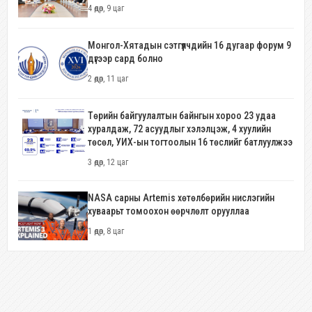
4 өдөр, 9 цаг
Монгол-Хятадын сэтгүүлчдийн 16 дугаар форум 9
дүгээр сард болно
2 өдөр, 11 цаг
Төрийн байгуулалтын байнгын хороо 23 удаа
хуралдаж, 72 асуудлыг хэлэлцэж, 4 хуулийн
төсөл, УИХ-ын тогтоолын 16 төслийг батлуулжээ
3 өдөр, 12 цаг
NASA сарны Artemis хөтөлбөрийн нислэгийн
хуваарьт томоохон өөрчлөлт орууллаа
1 өдөр, 8 цаг