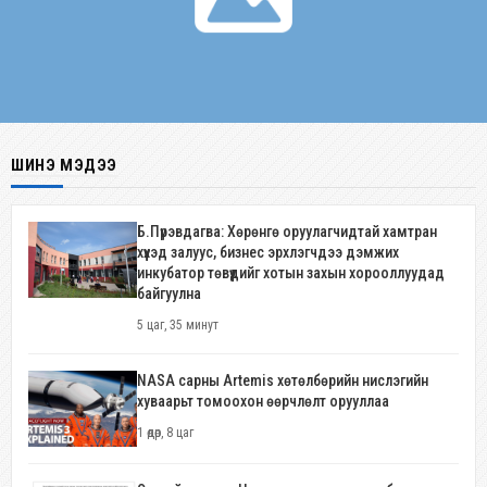
ШИНЭ МЭДЭЭ
Б.Пүрэвдагва: Хөрөнгө оруулагчидтай хамтран
хүүхэд залуус, бизнес эрхлэгчдээ дэмжих
инкубатор төвүүдийг хотын захын хорооллуудад
байгуулна
5 цаг, 35 минут
NASA сарны Artemis хөтөлбөрийн нислэгийн
хуваарьт томоохон өөрчлөлт орууллаа
1 өдөр, 8 цаг