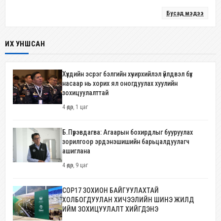
Бусад мэдээ
ИХ УНШСАН
Хүүхдийн эсрэг бэлгийн хүчирхийлэл үйлдвэл бүх
насаар нь хорих ял оногдуулах хуулийн
зохицуулалттай
4 өдөр, 1 цаг
Б.Пүрэвдагва: Агаарын бохирдлыг бууруулах
зорилгоор эрдэнэшишийн барьцалдуулагч
ашиглана
4 өдөр, 9 цаг
COP17 ЗОХИОН БАЙГУУЛАХТАЙ
ХОЛБОГДУУЛАН ХИЧЭЭЛИЙН ШИНЭ ЖИЛД
ИЙМ ЗОХИЦУУЛАЛТ ХИЙГДЭНЭ