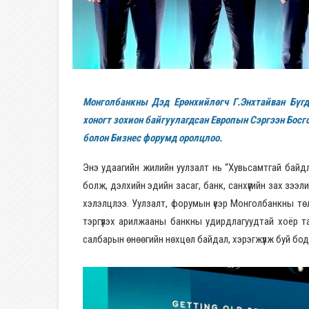
Монголбанкны Дэд Ерөнхийлөгч Г.Энхтайван Бүг
хоногт зохион байгуулагдсан Европын Сэргээн Босг
болон Бизнес форумд оролцлоо.
Энэ удаагийн жилийн уулзалт нь “Хувьсамтгай байдла
болж, дэлхийн эдийн засаг, банк, санхүүгийн зах зэ
хэлэлцлээ. Уулзалт, форумын үеэр Монголбанкны төл
тэргүүлэх арилжааны банкны удирдлагуудтай хоёр та
салбарын өнөөгийн нөхцөл байдал, хэрэгжүүлж буй бо