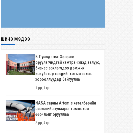
ШИНЭ МЭДЭЭ
Б.Пүрэвдагва: Хөрөнгө
оруулагчидтай хамтран хүүхэд залуус,
бизнес эрхлэгчдээ дэмжих
инкубатор төвүүдийг хотын захын
хорооллуудад байгуулна
1 өдөр, 1 цаг
NASA сарны Artemis хөтөлбөрийн
нислэгийн хуваарьт томоохон
өөрчлөлт орууллаа
2 өдөр, 4 цаг