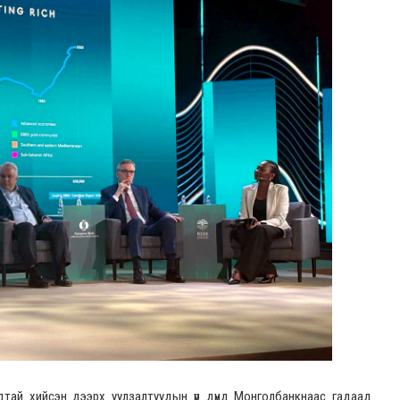
удтай хийсэн дээрх уулзалтуудын үр дүнд Монголбанкнаас гадаад