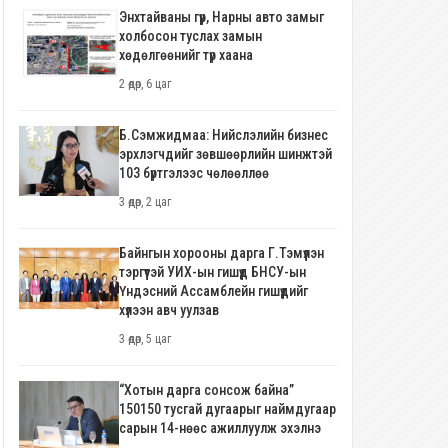
Энхтайваны гүүр, Нарны авто замыг
холбосон туслах замын
хөдөлгөөнийг түр хаана
2 өдөр, 6 цаг
Б.Сэмжидмаа: Нийслэлийн бизнес
эрхлэгчдийг зөвшөөрлийн шинжтэй
103 бүртгэлээс чөлөөллөө
3 өдөр, 2 цаг
Байнгын хорооны дарга Г.Тэмүүлэн
тэргүүтэй УИХ-ын гишүүд БНСУ-ын
Үндэсний Ассамблейн гишүүдийг
хүлээн авч уулзав
3 өдөр, 5 цаг
“Хотын дарга сонсож байна”
150150 тусгай дугаарыг наймдугаар
сарын 14-нөөс ажиллуулж эхэлнэ