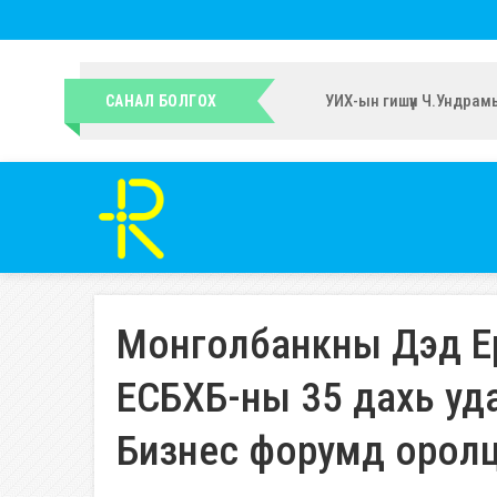
УИХ-ын гишүүн Ч.Ундрам
САНАЛ БОЛГОХ
Монголбанкны Дэд Ерө
ЕСБХБ-ны 35 дахь уд
Бизнес форумд орол