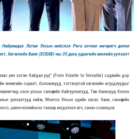
д Найрамдах Латви Улсын нийслэл Рига хотноо өнгөрөгч долоо
олт, Хөгжлийн Банк (ЕСБХБ)-ны 35 дахь удаагийн жилийн уулзалт
ас уян хатан байдал руу” (From Volatile to Versatile) сэдвийн дор
элийн өнөөгийн сорилт, боломжууд, тогтвортой хөгжлийн асуудлуудыг
өөлөгчид олон улсын санхүүгийн байгууллагууд, Төв банкнууд болон
лын уулзалтууд хийж, Монгол Улсын эдийн засаг, банк, санхүүгийн
длого, шинэчлэлийнхээ талаар мэдээлэл өгч, санал солилцов.