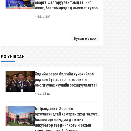
аварга шалгаруулах тэмцээнийг
нээж, баг тамирчдад амжилт хүслээ
4 өдөр, 5 цаг
Бусад мэдээ
ИХ УНШСАН
Хүүхдийн эсрэг бэлгийн хүчирхийлэл
үйлдвэл бүх насаар нь хорих ял
оногдуулах хуулийн зохицуулалттай
4 өдөр, 22 цаг
Б.Пүрэвдагва: Хөрөнгө
оруулагчидтай хамтран хүүхэд залуус,
бизнес эрхлэгчдээ дэмжих
инкубатор төвүүдийг хотын захын
хорооллуудад байгуулна