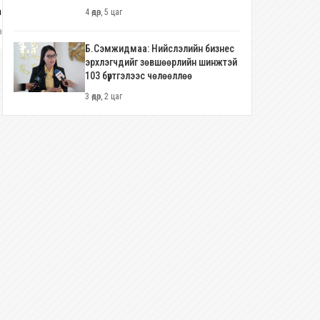
атсайханыг Монгол Улсын
байгуулагч Ц.Гарамжавт
4 өдөр, 5 цаг
өлмөрийн баатар цолоор
Хөдөлмөрийн баатар цол хүртээнэ
ар
1 сар
нагдахаар болжээ
Б.Сэмжидмаа: Нийслэлийн бизнес
эрхлэгчдийг зөвшөөрлийн шинжтэй
103 бүртгэлээс чөлөөллөө
3 өдөр, 2 цаг