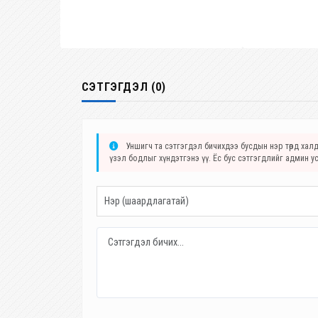
СЭТГЭГДЭЛ (0)
Уншигч та сэтгэгдэл бичихдээ бусдын нэр төрд халда
үзэл бодлыг хүндэтгэнэ үү. Ёс бус сэтгэгдлийг админ у