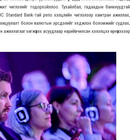
жит чиглэлийг тодорхойллоо. Тухайлбал, гадаадын банкнуудтай
BC Standard Bank-тай репо хэлцлийн чиглэлээр хамтран ажиллах,
зохицуулалт болон валютын эрсдэлийг хеджлэх боломжийг судлах,
ажиллагааг хөгжүүлэх асуудлаар нарийвчилсан хэлэлцээ өрнүүлэхээр