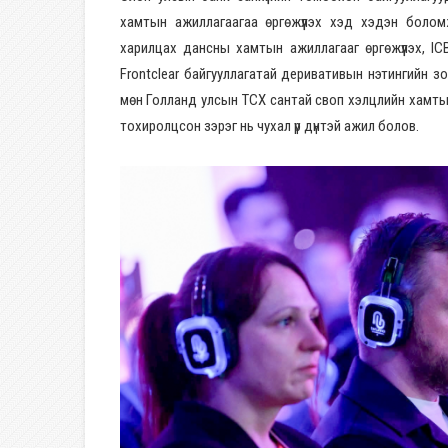
хамтын ажиллагаагаа өргөжүүлэх хэд хэдэн болом
харилцах дансны хамтын ажиллагааг өргөжүүлэх, IC
Frontclear байгууллагатай деривативын нэтингийн 
мөн Голланд улсын TCX сантай своп хэлцлийн хамтын 
тохиролцсон зэрэг нь чухал үр дүнтэй ажил болов.