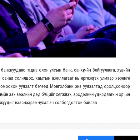
банкнуудаас гадна олон улсын банк, санхүүгийн байгууллага, хувийн
р санал солилцох, хамтын ажиллагааг нь өргөжүүлэх улмаар хөрөнгө
 томоохон уулзалт бөгөөд Монголбанк энэ уулзалтад оролцсоноор
үгийн зах зээлийн дэд бүтцийг хөгжүүлэх, эрсдэлийн удирдлагын орчин
омжуудыг нээснээрээ чухал ач холбогдолтой байлаа.