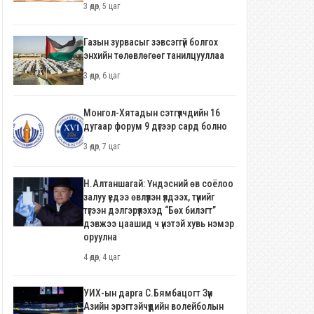
3 өдөр, 5 цаг
Газын зурвасыг зэвсэггүй болгох
энхийн төлөвлөгөөг танилцууллаа
3 өдөр, 6 цаг
Монгол-Хятадын сэтгүүлчдийн 16
дугаар форум 9 дүгээр сард болно
3 өдөр, 7 цаг
Н.Алтаншагай: Үндэсний өв соёлоо
залуу үедээ өвлүүлэн үлдээх, түүнийг
түгээн дэлгэрүүлэхэд “Бөх билэгт”
дэвжээ цаашид ч үнэтэй хувь нэмэр
оруулна
4 өдөр, 4 цаг
УИХ-ын дарга С.Бямбацогт Зүүн
Азийн эрэгтэйчүүдийн волейболын