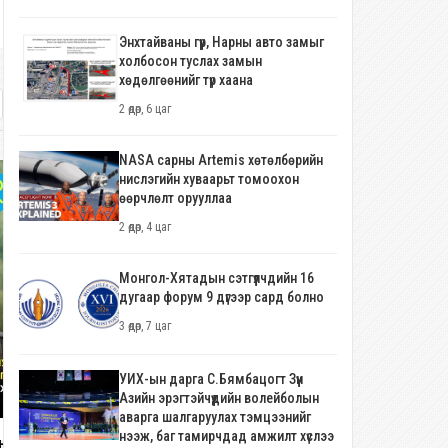
Энхтайваны гүүр, Нарны авто замыг
холбосон туслах замын
хөдөлгөөнийг түр хаана
2 өдөр, 6 цаг
NASA сарны Artemis хөтөлбөрийн
нислэгийн хуваарьт томоохон
өөрчлөлт орууллаа
2 өдөр, 4 цаг
Монгол-Хятадын сэтгүүлчдийн 16
дугаар форум 9 дүгээр сард болно
3 өдөр, 7 цаг
УИХ-ын дарга С.Бямбацогт Зүүн
Азийн эрэгтэйчүүдийн волейболын
аварга шалгаруулах тэмцээнийг
нээж, баг тамирчдад амжилт хүслээ
нхлай" группийн Ерөнхийлөгч
"Монполимет" группийг үүсгэн