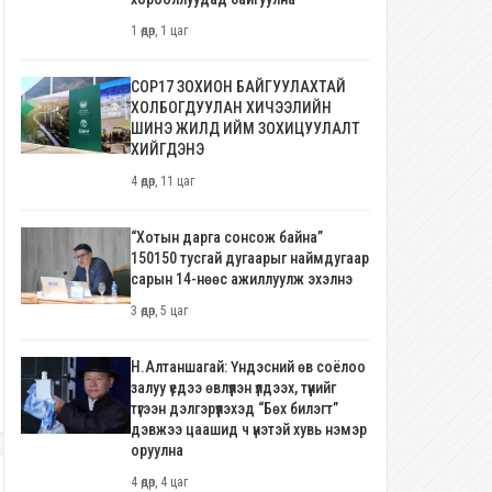
1 өдөр, 1 цаг
COP17 ЗОХИОН БАЙГУУЛАХТАЙ
ХОЛБОГДУУЛАН ХИЧЭЭЛИЙН
ШИНЭ ЖИЛД ИЙМ ЗОХИЦУУЛАЛТ
ХИЙГДЭНЭ
4 өдөр, 11 цаг
“Хотын дарга сонсож байна”
150150 тусгай дугаарыг наймдугаар
сарын 14-нөөс ажиллуулж эхэлнэ
3 өдөр, 5 цаг
Н.Алтаншагай: Үндэсний өв соёлоо
залуу үедээ өвлүүлэн үлдээх, түүнийг
түгээн дэлгэрүүлэхэд “Бөх билэгт”
дэвжээ цаашид ч үнэтэй хувь нэмэр
оруулна
4 өдөр, 4 цаг