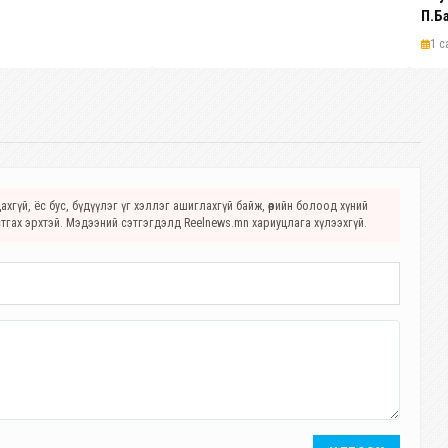
П.Б
Хөд
1 с
шаг
хгүй, ёс бус, бүдүүлэг үг хэллэг ашиглахгүй байж, өөрийн болоод хүний
стгах эрхтэй. Мэдээний сэтгэгдэлд Reelnews.mn хариуцлага хүлээхгүй.