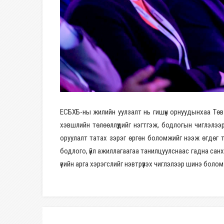
ЕСБХБ-ны жилийн уулзалт нь гишүүн орнуудынхаа Төв 
хэвшлийн төлөөллүүдийг нэгтгэж, бодлогын чиглэлээ
оруулалт татах зэрэг өргөн боломжийг нээж өгдөг
бодлого, үйл ажиллагаагаа танилцуулснаас гадна санхү
үеийн арга хэрэгслийг нэвтрүүлэх чиглэлээр шинэ бол