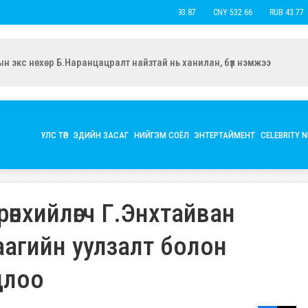
USD 3,593.87
CNY 532.66
RUB 43.77
E
ын экс нөхөр Б.Наранцацралт найзтай нь ханилан, бүл нэмжээ
УЛС ТӨР
ЭДИЙН ЗАСАГ
НИЙГЭМ СОЁЛ
ЭНТЕРТАЙМЕНТ
CELEBRITY 
нхийлөгч Г.Энхтайван
аагийн уулзалт болон
цлоо