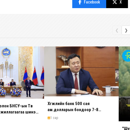
Facebook
X
❮
❯
Хөгжлийн банк 500 сая
олон БНСУ-ын Төв
ам.долларын бондоор 7-8
ажиллагаагаа шинэ
томоохон төсөл санхүүжүүлэхээр
лаа
1 сар
судалж байна
"Шу