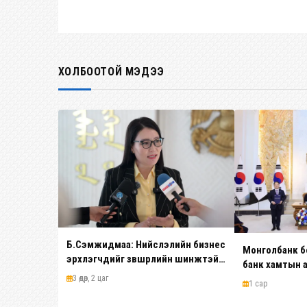
ХОЛБООТОЙ МЭДЭЭ
Б.Сэмжидмаа: Нийслэлийн бизнес
Монголбанк б
эрхлэгчдийг зөвшөөрлийн шинжтэй
банк хамтын 
103 бүртгэлээс чөлөөллөө
шатанд гарга
3 өдөр, 2 цаг
1 сар