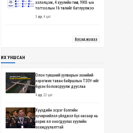
хэлэлцэж, 4 хуулийн төсөл, УИХ-ын
тогтоолын 16 төслийг батлуулжээ
3 өдөр, 4 цаг
Бусад мэдээ
ИХ УНШСАН
Олон түвшний уулварын эхнийий
хэрэгжих таван байршлын ТЭЗҮ-ийг
бүрэн боловсруулж дууслаа
4 өдөр, 22 цаг
Хүүхдийн эсрэг бэлгийн
хүчирхийлэл үйлдвэл бүх насаар нь
хорих ял оногдуулах хуулийн
зохицуулалттай