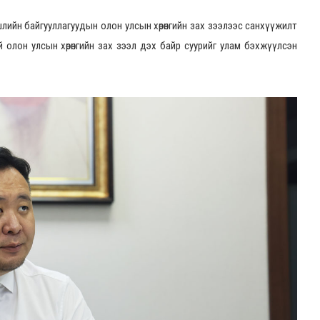
шлийн байгууллагуудын олон улсын хөрөнгийн зах зээлээс санхүүжилт
 олон улсын хөрөнгийн зах зээл дэх байр суурийг улам бэхжүүлсэн