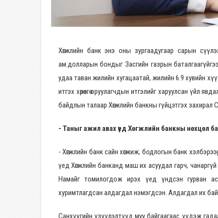
Хөгжлийн банк энэ оны зургаадугаар сарын сүүлэ
ам.долларын бондыг Засгийн газрын баталгаагүйгэ
удаа таван жилийн хугацаатай, жилийн 6.9 хувийн хүүт
итгэх хөрөнгө оруулагчдын итгэлийг харуулсан үйл явд
байдлын талаар Хөгжлийн банкны гүйцэтгэх захирал 
- Таныг ажил авах үед Хөгжлийн банкны нөхцөл б
- Хөгжлийн банк сайн хөгжиж, бодлогын банк хэлбэрэ
үед Хөгжлийн банканд маш их асуудал гарч, чанаргү
Намайг томилогдож ирэх үед үндсэн гурван асу
хуримтлагдсан алдагдал нэмэгдсэн. Алдагдал их байгаа
Санхүүгийн үзүүлэлтүүд муу байгаагаас үүдэж гадаа