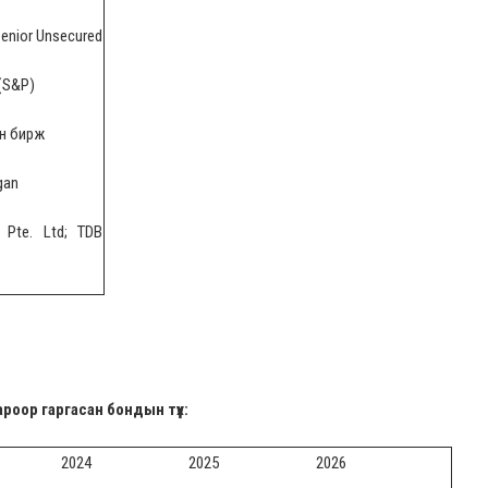
Senior Unsecured
 (S&P)
йн бирж
gan
s Pte. Ltd; TDB
оор гаргасан бондын түүх:
2024
2025
2026