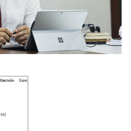
өгжлийн банк
тэл)