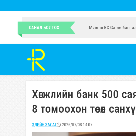
УИХ-ын гишүүн Ч.Ундрам
САНАЛ БОЛГОХ
Хөгжлийн банк 500 с
8 томоохон төсөл сан
ЭДИЙН ЗАСАГ
2026/07/08 14:07