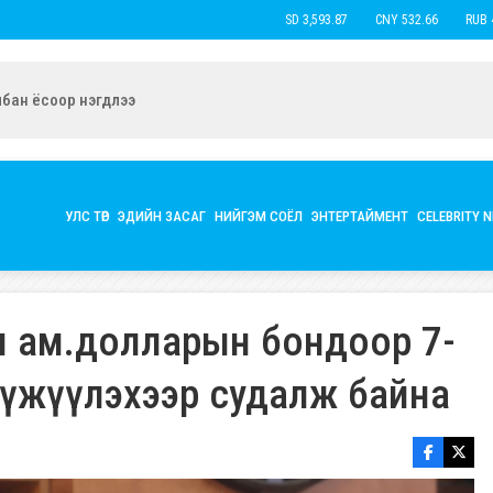
USD 3,593.87
CNY 532.66
RUB 43.7
ын экс нөхөр Б.Наранцацралт найзтай нь ханилан, бүл нэмжээ
УЛС ТӨР
ЭДИЙН ЗАСАГ
НИЙГЭМ СОЁЛ
ЭНТЕРТАЙМЕНТ
CELEBRITY 
ая ам.долларын бондоор 7-
хүүжүүлэхээр судалж байна