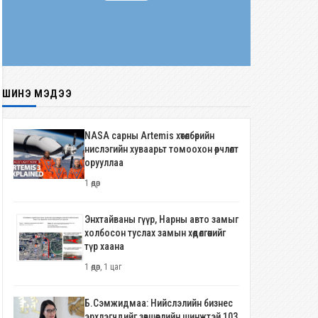
ШИНЭ МЭДЭЭ
NASA сарны Artemis хөтөлбөрийн
нислэгийн хуваарьт томоохон өөрчлөлт
орууллаа
1 өдөр
Энхтайваны гүүр, Нарны авто замыг
холбосон туслах замын хөдөлгөөнийг
түр хаана
1 өдөр, 1 цаг
Б.Сэмжидмаа: Нийслэлийн бизнес
эрхлэгчдийг зөвшөөрлийн шинжтэй 103