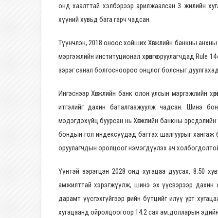
онд хаалттай хэлбэрээр арилжаалсан 3 жилийн хуга
хүүний хувьд бага гарч чадсан.
Түүнчлэн, 2018 оноос хойших Хөгжлийн банкны анхны 
мэргэжлийн институционал хөрөнгө оруулагчдад Rule 14
зэрэг санал болгосноороо онцлог болсныг дуулгахад
Ингэснээр Хөгжлийн банк олон улсын мэргэжлийн хөрөн
итгэлийг дахин баталгаажуулж чадсан. Шинэ бон
мэдэгдэхүйц буурсан нь Хөгжлийн банкны эрсдэлийн
бондын гол индексүүдэд багтах шалгуурыг хангаж ба
оруулагчдын оролцоог нэмэгдүүлэх ач холбогдолтой
Үүнтэй зэрэгцэн 2028 онд хугацаа дуусах, 8.50 ху
амжилттай хэрэгжүүлж, шинэ эх үүсвэрээр дахин с
дарамт үүсгэхгүйгээр өрийн бүтцийг илүү урт хугац
хугацаанд ойролцоогоор 14.2 сая ам.долларын эдийн