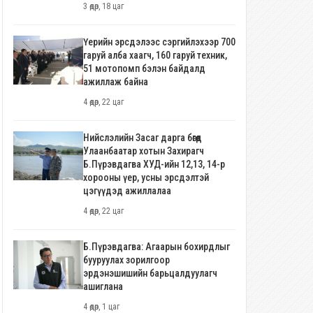
3 өдөр, 18 цаг
Үерийн эрсдэлээс сэргийлэхээр 700
гаруй алба хаагч, 160 гаруй техник,
51 мотопомп бэлэн байдалд
ажиллаж байна
4 өдөр, 22 цаг
Нийслэлийн Засаг дарга бөгөөд
Улаанбаатар хотын Захирагч
Б.Пүрэвдагва ХУД-ийн 12,13, 14-р
хорооны үер, усны эрсдэлтэй
цэгүүдэд ажиллалаа
4 өдөр, 22 цаг
Б.Пүрэвдагва: Агаарын бохирдлыг
бууруулах зорилгоор
эрдэнэшишийн барьцалдуулагч
ашиглана
4 өдөр, 1 цаг