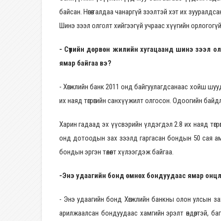
байсан. Нөгөө талдаа чанаргүй зээлтэй хэт их зууралд
Шинэ зээл олголт хийгээгүй учраас хүүгийн орлогогү
- Сүүлийн дөрвөн жилийн хугацаанд шинэ зээл о
ямар байгаа вэ?
- Хөгжлийн банк 2011 онд байгуулагдсанаас хойш шуу
их наяд төгрөгийн санхүүжилт олгосон. Одоогийн байдл
Харин гадаад эх үүсвэрийн үлдэгдэл 2.8 их наяд төгр
онд дотоодын зах зээлд гаргасан бондын 50 сая ам
бондын эргэн төлөлт хүлээгдэж байгаа.
-Энэ удаагийн бонд өмнөх бондуудаас ямар онцл
- Энэ удаагийн бонд Хөгжлийн банкны олон улсын за
арилжаалсан бондуудаас хамгийн эрэлт өндөртэй, ба