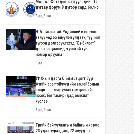
Монгол-Хятадын сэтгүүлчдийн 16
дугаар форум 9 дүгээр сард болно
2 өдөр, 3 цаг
Н.Алтаншагай: Үндэсний өв соёлоо
залуу үедээ өвлүүлэн үлдээх, түүнийг
түгээн дэлгэрүүлэхэд “Бөх билэгт”
дэвжээ цаашид ч үнэтэй хувь
нэмэр оруулна
3 өдөр
УИХ-ын дарга С.Бямбацогт Зүүн
Азийн эрэгтэйчүүдийн волейболын
аварга шалгаруулах тэмцээнийг
нээж, баг тамирчдад амжилт
хүслээ
3 өдөр, 1 цаг
Төрийн байгуулалтын байнгын хороо
23 удаа хуралдаж, 72 асуудлыг