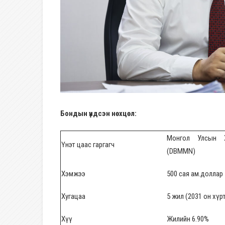
Бондын үндсэн нөхцөл:
Монгол Улсын Х
Үнэт цаас гаргагч
(DBMMN)
Хэмжээ
500 сая ам.доллар
Хугацаа
5 жил (2031 он хүр
Хүү
Жилийн 6.90%