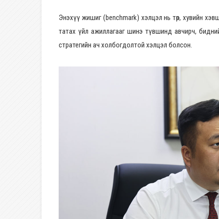
Энэхүү жишиг (benchmark) хэлцэл нь төр, хувийн хэв
татах үйл ажиллагааг шинэ түвшинд авчирч, бидний
стратегийн ач холбогдолтой хэлцэл болсон.