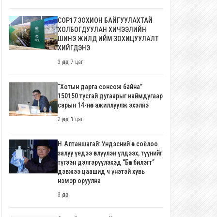
COP17 ЗОХИОН БАЙГУУЛАХТАЙ
ХОЛБОГДУУЛАН ХИЧЭЭЛИЙН
ШИНЭ ЖИЛД ИЙМ ЗОХИЦУУЛАЛТ
ХИЙГДЭНЭ
3 өдөр, 7 цаг
“Хотын дарга сонсож байна”
150150 тусгай дугаарыг наймдугаар
сарын 14-нөөс ажиллуулж эхэлнэ
2 өдөр, 1 цаг
Н.Алтаншагай: Үндэсний өв соёлоо
залуу үедээ өвлүүлэн үлдээх, түүнийг
түгээн дэлгэрүүлэхэд “Бөх билэгт”
дэвжээ цаашид ч үнэтэй хувь
нэмэр оруулна
3 өдөр