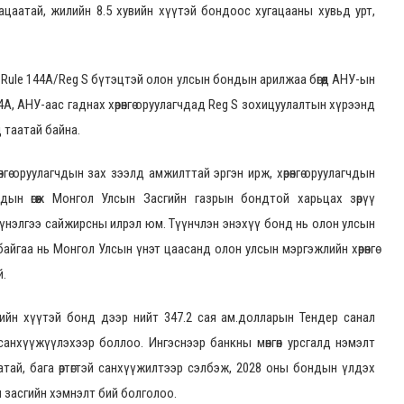
цаатай, жилийн 8.5 хувийн хүүтэй бондоос хугацааны хувьд урт,
Rule 144A/Reg S бүтэцтэй олон улсын бондын арилжаа бөгөөд АНУ-ын
4A, АНУ-аас гаднах хөрөнгө оруулагчдад Reg S зохицуулалтын хүрээнд
 таатай байна.
гө оруулагчдын зах зээлд амжилттай эргэн ирж, хөрөнгө оруулагчдын
дын өгөөж Монгол Улсын Засгийн газрын бондтой харьцах зөрүү
 үнэлгээ сайжирсны илрэл юм. Түүнчлэн энэхүү бонд нь олон улсын
йгаа нь Монгол Улсын үнэт цаасанд олон улсын мэргэжлийн хөрөнгө
.
вийн хүүтэй бонд дээр нийт 347.2 сая ам.долларын Тендер санал
анхүүжүүлэхээр боллоо. Ингэснээр банкны мөнгөн урсгалд нэмэлт
аатай, бага өртөгтэй санхүүжилтээр сэлбэж, 2028 оны бондын үлдэх
 засгийн хэмнэлт бий болголоо.