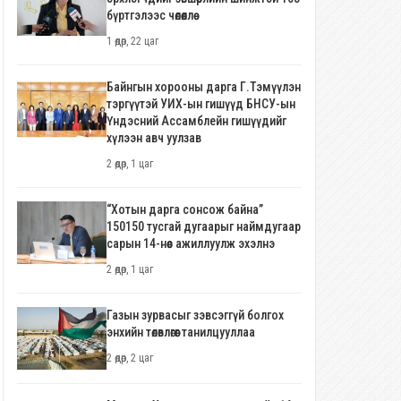
бүртгэлээс чөлөөллөө
1 өдөр, 22 цаг
Байнгын хорооны дарга Г.Тэмүүлэн
тэргүүтэй УИХ-ын гишүүд БНСУ-ын
Үндэсний Ассамблейн гишүүдийг
хүлээн авч уулзав
2 өдөр, 1 цаг
“Хотын дарга сонсож байна”
150150 тусгай дугаарыг наймдугаар
сарын 14-нөөс ажиллуулж эхэлнэ
2 өдөр, 1 цаг
Газын зурвасыг зэвсэггүй болгох
энхийн төлөвлөгөөг танилцууллаа
2 өдөр, 2 цаг