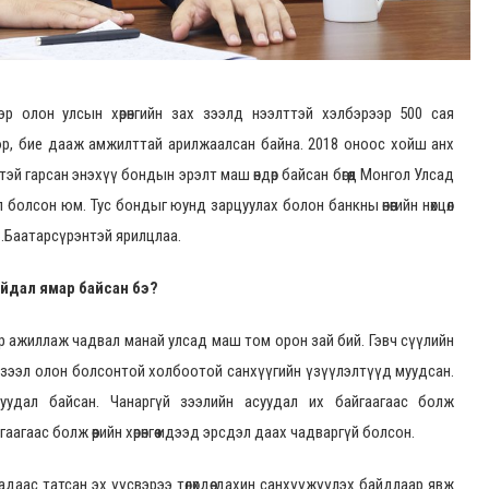
эр олон улсын хөрөнгийн зах зээлд нээлттэй хэлбэрээр 500 сая
эр, бие дааж амжилттай арилжаалсан байна. 2018 оноос хойш анх
эй гарсан энэхүү бондын эрэлт маш өндөр байсан бөгөөд Монгол Улсад
ал болсон юм. Тус бондыг юунд зарцуулах болон банкны өнөөгийн нөхцөл
С.Баатарсүрэнтэй ярилцлаа.
айдал ямар байсан бэ?
эр ажиллаж чадвал манай улсад маш том орон зай бий. Гэвч сүүлийн
й зээл олон болсонтой холбоотой санхүүгийн үзүүлэлтүүд муудсан.
удал байсан. Чанаргүй зээлийн асуудал их байгаагаас болж
гаас болж өөрийн хөрөнгөө идээд эрсдэл даах чадваргүй болсон.
даас татсан эх үүсвэрээ төлөхдөө дахин санхүүжүүлэх байдлаар явж