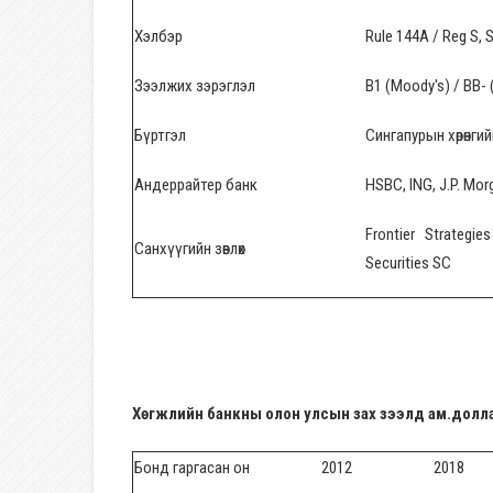
Хэлбэр
Rule 144A / Reg S, 
Зээлжих зэрэглэл
B1 (Moody's) / BB-
Бүртгэл
Сингапурын хөрөнги
Андеррайтер банк
HSBC, ING, J.P. Mor
Frontier Strategie
Санхүүгийн зөвлөх
Securities SC
Хөгжлийн банкны олон улсын зах зээлд ам.доллар
Бонд гаргасан он
2012
2018