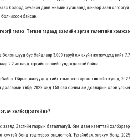
санаас болоод сүүлийн дөрвөн жилийн хугацаанд шинээр зээл олгоогүй.
й болчихсон байсан.
лгоогүй гэлээ. Тэгвэл гадаад зээлийн эргэн төлөлтийн хэмжээ
д болон шууд бус байдлаар 3,000 гаруй аж ахуйн нэгжүүдэд нийт 7.7
аар 2.2 их наяд төгрөгийн зээлийн үлдэгдэлтэй байна.
өг байна. Ойрын жилүүдэд хийх томоохон эргэн төлөлтийн хувьд, 2027
.долларын төлбөр, 2028 онд 150 сая орчим ам.долларын олон улсын
ог, ач холбогдолтой вэ?
х зээлд Засгийн газрын баталгаагүй, бие даан нээлттэй хэлбэрээр
га хүүтэй бонд гэдгээрээ онцлогтой. Тухайлбал, энэхүү бонд 2025