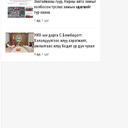
Энхтайваны гүүр, Нарны авто замыг
холбосон туслах замын хөдөлгөөнийг
түр хаана
1 өдөр, 1 цаг
УИХ-ын дарга С.Бямбацогт:
Хэлэлцүүлгээс илүү хэрэгжилт,
амлалтаас илүү бодит үр дүн чухал
4 өдөр, 1 цаг