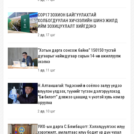
COP17 ЗОХИОН БАЙГУУЛАХТАЙ
ХОЛБОГДУУЛАН ХИЧЭЭЛИЙН ШИНЭ ЖИЛД
ИЙМ ЗОХИЦУУЛАЛТ ХИЙГДЭНЭ
2 өдөр, 17 цаг
“Хотын дарга сонсож байна” 150150 тусгай
дугаарыг наймдугаар сарын 14-нөөс ажиллуулж
эхэлнэ
1 өдөр, 11 цаг
Н.Алтаншагай: Үндэсний өв соёлоо залуу үедээ
өвлүүлэн үлдээх, түүнийг түгээн дэлгэрүүлэхэд
“Бөх билэгт” дэвжээ цаашид ч үнэтэй хувь нэмэр
оруулна
2 өдөр, 10 цаг
УИХ-ын дарга С.Бямбацогт: Хэлэлцүүлгээс илүү
хэрэгжилт, амлалтаас илүү бодит үр дүн чухал