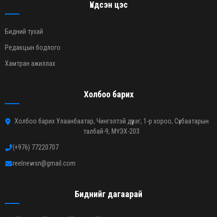
Үндсэн цэс
Бидний тухай
Редакцын бодлого
Хамтран ажиллах
Холбоо барих
Холбоо барих Улаанбаатар, Чингэлтэй дүүрэг, 1-р хороо, Сүхбаатарын
талбай-9, МҮЭХ-203
(+976) 77220707
reelnewsn@gmail.com
Биднийг дагаарай