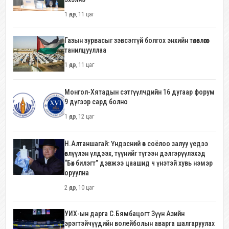
1 өдөр, 11 цаг
Газын зурвасыг зэвсэггүй болгох энхийн төлөвлөгөөг
танилцууллаа
1 өдөр, 11 цаг
Монгол-Хятадын сэтгүүлчдийн 16 дугаар форум
9 дүгээр сард болно
1 өдөр, 12 цаг
Н.Алтаншагай: Үндэсний өв соёлоо залуу үедээ
өвлүүлэн үлдээх, түүнийг түгээн дэлгэрүүлэхэд
“Бөх билэгт” дэвжээ цаашид ч үнэтэй хувь нэмэр
оруулна
2 өдөр, 10 цаг
УИХ-ын дарга С.Бямбацогт Зүүн Азийн
эрэгтэйчүүдийн волейболын аварга шалгаруулах