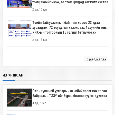
тэмцээнийг нээж, баг тамирчдад амжилт хүслээ
2 өдөр, 10 цаг
Төрийн байгуулалтын байнгын хороо 23 удаа
хуралдаж, 72 асуудлыг хэлэлцэж, 4 хуулийн төсөл,
УИХ-ын тогтоолын 16 төслийг батлуулжээ
2 өдөр, 13 цаг
Бусад мэдээ
ИХ УНШСАН
Олон түвшний уулварын эхнийий хэрэгжих таван
байршлын ТЭЗҮ-ийг бүрэн боловсруулж дууслаа
4 өдөр, 7 цаг