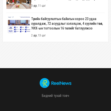
3 өдөр, 11 цаг
Төрийн байгуулалтын байнгын хороо 23 удаа
хуралдаж, 72 асуудлыг хэлэлцэж, 4 хуулийн төсөл,
УИХ-ын тогтоолын 16 төслийг батлуулжээ
2 өдөр, 13 цаг
Бидний тухай товч