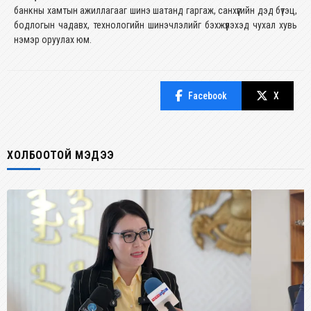
банкны хамтын ажиллагааг шинэ шатанд гаргаж, санхүүгийн дэд бүтэц,
бодлогын чадавх, технологийн шинэчлэлийг бэхжүүлэхэд чухал хувь
нэмэр оруулах юм.
Facebook
X
ХОЛБООТОЙ МЭДЭЭ