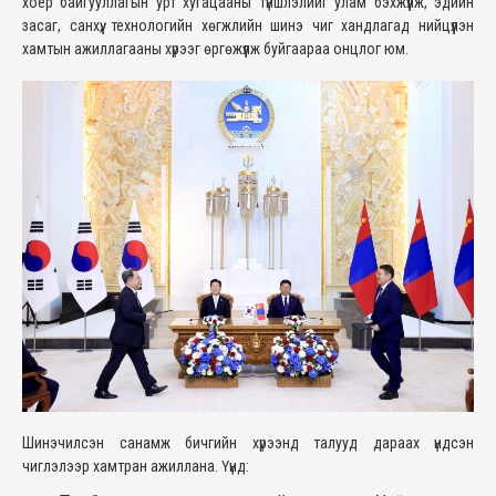
хоёр байгууллагын урт хугацааны түншлэлийг улам бэхжүүлж, эдийн
засаг, санхүү, технологийн хөгжлийн шинэ чиг хандлагад нийцүүлэн
хамтын ажиллагааны хүрээг өргөжүүлж буйгаараа онцлог юм.
Шинэчилсэн санамж бичгийн хүрээнд талууд дараах үндсэн
чиглэлээр хамтран ажиллана. Үүнд: