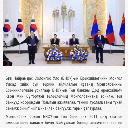
Бүгд Найрамдах Солонгос Улс (БНСУ)-ын Ерөнхийлөгчийн Монгол
Улсад хийж буй төрийн айлчлалын хүрээнд Монголбанкны
Ерөнхийлөгчийн урилгаар БНСУ-ын Төв банкны Дэд ерөнхийлөгч
Квон Мин Сү тэргүүтэй төлөөлөгчид Монголбанканд зочилж, төв
банкууд хоорондын “Хамтын ажиллагаа, техник туслалцааны тухай
санамж бичиг”-ийг шинэчлэн байгуулж, гарын үсэг зурлаа.
Монголбанк болон БНСУ-ын Төв банк анх 2011 онд хамтын
ажиллагааны санамж бичиг байгуулсан бөгөөд энэхүү шинэчлэл нь