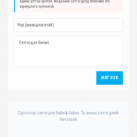
админ устгах эрхтэй. Мэдээний сэтгэгдэлд Reelnews.mn
хариуцлага хүлээхгүй.
ИЛГЭЭХ
Одоогоор сэтгэгдэл байхгүй байна. Та анхны сэтгэгдлийг
бичээрэй.