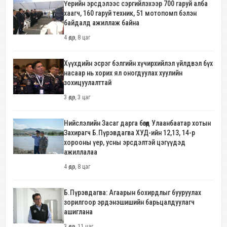
Үерийн эрсдэлээс сэргийлэхээр 700 гаруй алба
хаагч, 160 гаруй техник, 51 мотопомп бэлэн
байдалд ажиллаж байна
4 өдөр, 8 цаг
Хүүхдийн эсрэг бэлгийн хүчирхийлэл үйлдвэл бүх
насаар нь хорих ял оногдуулах хуулийн
зохицуулалттай
3 өдөр, 3 цаг
Нийслэлийн Засаг дарга бөгөөд Улаанбаатар хотын
Захирагч Б.Пүрэвдагва ХУД-ийн 12,13, 14-р
хорооны үер, усны эрсдэлтэй цэгүүдэд
ажиллалаа
4 өдөр, 8 цаг
Б.Пүрэвдагва: Агаарын бохирдлыг бууруулах
зорилгоор эрдэнэшишийн барьцалдуулагч
ашиглана
3 өдөр, 11 цаг