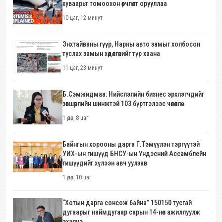
хуваарьт томоохон өөрчлөлт орууллаа
10 цаг, 12 минут
Энхтайваны гүүр, Нарны авто замыг холбосон
туслах замын хөдөлгөөнийг түр хаана
11 цаг, 23 минут
Б.Сэмжидмаа: Нийслэлийн бизнес эрхлэгчдийг
зөвшөөрлийн шинжтэй 103 бүртгэлээс чөлөөллөө
1 өдөр, 8 цаг
Байнгын хорооны дарга Г.Тэмүүлэн тэргүүтэй
УИХ-ын гишүүд БНСУ-ын Үндэсний Ассамблейн
гишүүдийг хүлээн авч уулзав
1 өдөр, 10 цаг
“Хотын дарга сонсож байна” 150150 тусгай
дугаарыг наймдугаар сарын 14-нөөс ажиллуулж
эхэлнэ