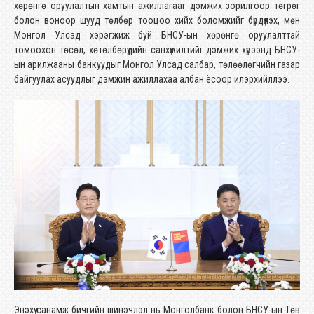
хөрөнгө оруулалтын хамтын ажиллагааг дэмжих зорилгоор төгрөг
болон воноор шууд төлбөр тооцоо хийх боломжийг бүрдүүлэх, мөн
Монгол Улсад хэрэгжиж буй БНСУ-ын хөрөнгө оруулалттай
томоохон төсөл, хөтөлбөрүүдийн санхүүжилтийг дэмжих хүрээнд БНСУ-
ын арилжааны банкуудыг Монгол Улсад салбар, төлөөлөгчийн газар
байгуулах асуудлыг дэмжин ажиллахаа албан ёсоор илэрхийллээ.
Энэхүү санамж бичгийн шинэчлэл нь Монголбанк болон БНСУ-ын Төв