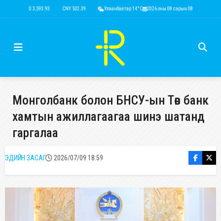
USD 3,593.93
CNY 532.39
RUB 44.15
Улаанбаатар 14°C
EUR 4,149.01
2026 оны 08 сарын 08
KRW 2.52
USD 3,593.
Монголбанк болон БНСУ-ын Төв банк
хамтын ажиллагаагаа шинэ шатанд
гаргалаа
ЭДИЙН ЗАСАГ
2026/07/09 18:59