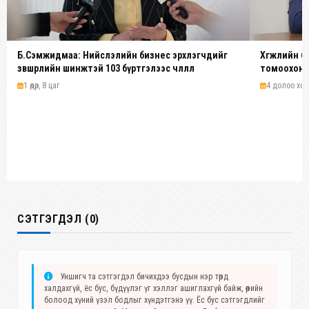
Б.Сэмжидмаа: Нийслэлийн бизнес эрхлэгчдийг
Хөгжлийн б
зөвшөөрлийн шинжтэй 103 бүртгэлээс чөлөөллөө
томоохон т
1 өдөр, 8 цаг
4 долоо хоног
СЭТГЭГДЭЛ (0)
Уншигч та сэтгэгдэл бичихдээ бусдын нэр төрд
халдахгүй, ёс бус, бүдүүлэг үг хэллэг ашиглахгүй байж, өөрийн
болоод хүний үзэл бодлыг хүндэтгэнэ үү. Ёс бус сэтгэгдлийг