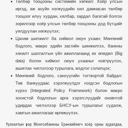
Төлбөр тооцооны системийн хөгжил: Хоёр улсын
иргэд, аж ахуйн нэгжүүдийн хил дамнасан төлбөр
тооцоог илүү хурдан, хялбар, зардал багатай болгох
зорилгоор хоёр улсын төлбөр тооцооны дэд бүтцийг
уялдуулан хөгжүүлэх;
Цахим шилжилт ба хиймэл оюун ухаан: Мөнгөний
бодлого, макро эдийн засгийн шинжилгээ, банкны
хяналт шалгалтын үйл ажиллагаанд их өгөгдөл (Big
data) болон хиймэл оюун ухааныг нэвтрүүлэх,
ашиглах чиглэлээр туршлага, мэдлэг солилцох;
Мөнгөний бодлого, санхүүгийн тогтвортой байдал:
Төв банкуудаас хэрэгжүүлдэг нэгдсэн бодлогын
хүрээ (Integrated Policy Framework) болон макро
зохистой бодлогын арга хэрэгслүүдийг оновчтой
удирдах чиглэлээр БНСУ-ын туршлагыг судалж,
хамтын ажиллагааг өргөжүүлэх.
Уулзалтын үеэр Монголбанкны Ерөнхийлөгч хоёр орны худалдаа,