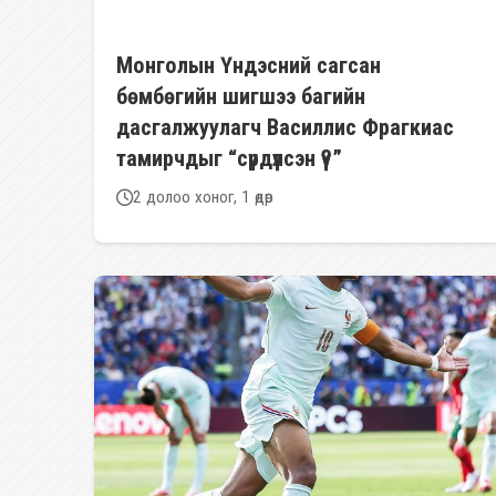
Монголын Үндэсний сагсан
бөмбөгийн шигшээ багийн
дасгалжуулагч Василлис Фрагкиас
тамирчдыг “сүрдүүлсэн үү?”
2 долоо хоног, 1 өдөр