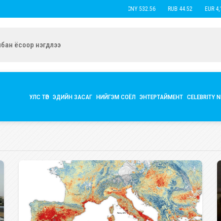
USD 3,593.50
CNY 532.56
RUB
УИХ-ын гишүүн Ч.Ундрамын экс нөхөр Б.Наранцацралт найзтай нь ха
УЛС ТӨР
ЭДИЙН ЗАСАГ
НИЙГЭМ СОЁЛ
ЭНТЕРТАЙМЕНТ
CELEBRITY 