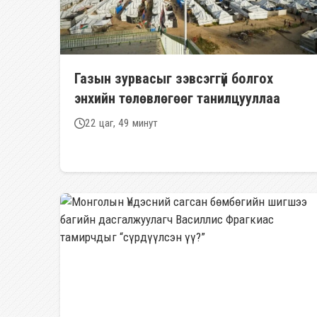
Газын зурвасыг зэвсэггүй болгох
энхийн төлөвлөгөөг танилцууллаа
22 цаг, 49 минут