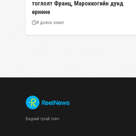
тоглолт Франц, Мароккогийн дунд
өрнөнө
4 долоо хоног
Бидний тухай товч