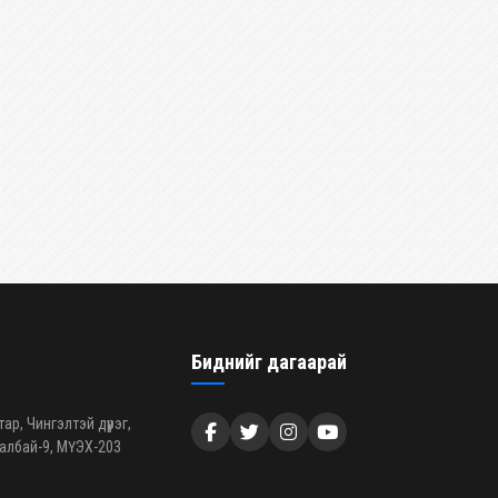
Биднийг дагаарай
р, Чингэлтэй дүүрэг,
талбай-9, МҮЭХ-203