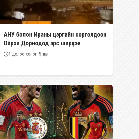
АНУ болон Ираны цэргийн сөргөлдөөн
Ойрхи Дорнодод эрс ширүүсэв
1 долоо хоног, 5 өдөр