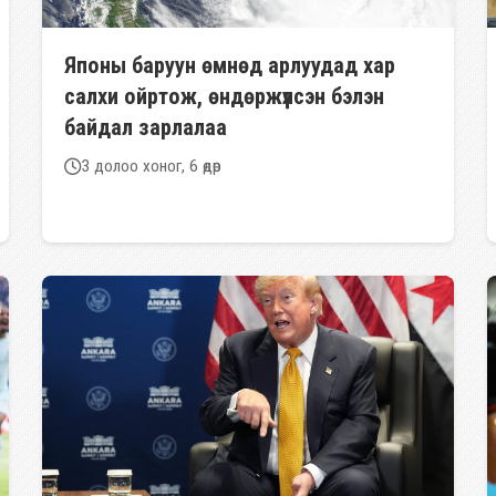
Японы баруун өмнөд арлуудад хар
салхи ойртож, өндөржүүлсэн бэлэн
байдал зарлалаа
3 долоо хоног, 6 өдөр