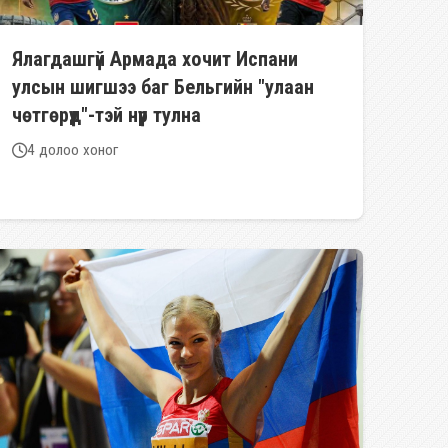
Ялагдашгүй Армада хочит Испани
улсын шигшээ баг Бельгийн "улаан
чөтгөрүүд"-тэй нүүр тулна
4 долоо хоног