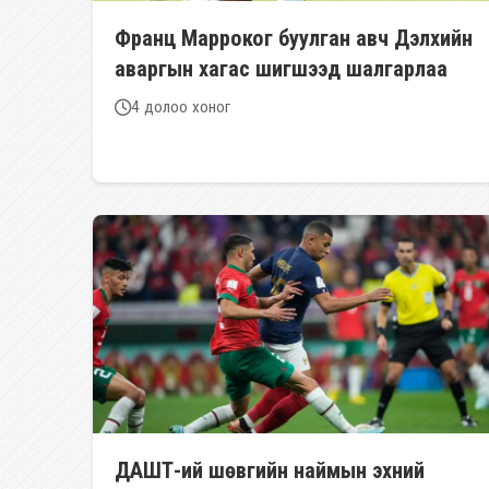
Франц Марроког буулган авч Дэлхийн
аваргын хагас шигшээд шалгарлаа
4 долоо хоног
ДАШТ-ий шөвгийн наймын эхний