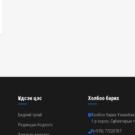
Үндсэн цэс
Холбоо барих
Бидний тухай
Холбоо барих Улаанбаата
1-р хороо, Сүхбаатарын 
Редакцын бодлого
(+976) 77220707
Хамтран ажиллах