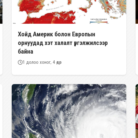
Хойд Америк болон Европын
орнуудад хэт халалт үргэлжилсээр
байна
1 долоо хоног, 4 өдөр