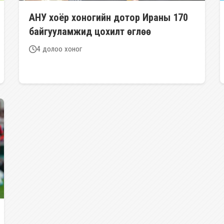
АНУ хоёр хоногийн дотор Ираны 170
байгууламжид цохилт өглөө
4 долоо хоног