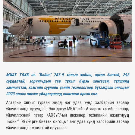
МИАТ ТӨХК нь “Бойнг” 787-9 холын зайны, өргөн биетэй, 292
суудалтай, зорчигчдын тав тухыг бүрэн хангасан, түлшинд
хэмнэлттэй, хамгийн сүүлийн үеийн технологиор бүтээгдсэн онгоцыг
2023 оноос нислэг үйлдвэрлэлд ашиглаж ирсэн юм.
Агаарын хөлгийг гурван жилд нэг удаа хүнд хэлбэрийн засвар
үйлчилгээнд оруулдаг. Энэ дагуу МИАТ-ийн Агаарын хөлгийн засвар,
үйлчилгээний газар /АХЗҮГ
/-ын инженер техникийн ажилтнууд
Бойнг” 787-9 өргөн биетэй онгоцыг анх удаа хүнд хэлбэрийн засвар
үйлчилгээнд амжилттай орууллаа.