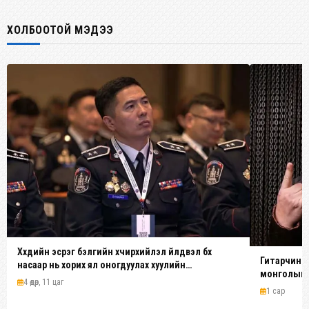
ХОЛБООТОЙ МЭДЭЭ
Хүүхдийн эсрэг бэлгийн хүчирхийлэл үйлдвэл бүх
Гитарчин Д
насаар нь хорих ял оногдуулах хуулийн
монголын у
зохицуулалттай
4 өдөр, 11 цаг
1 сар