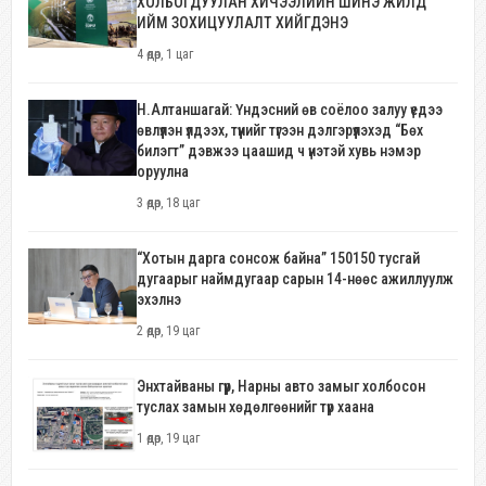
ХОЛБОГДУУЛАН ХИЧЭЭЛИЙН ШИНЭ ЖИЛД
ИЙМ ЗОХИЦУУЛАЛТ ХИЙГДЭНЭ
4 өдөр, 1 цаг
Н.Алтаншагай: Үндэсний өв соёлоо залуу үедээ
өвлүүлэн үлдээх, түүнийг түгээн дэлгэрүүлэхэд “Бөх
билэгт” дэвжээ цаашид ч үнэтэй хувь нэмэр
оруулна
3 өдөр, 18 цаг
“Хотын дарга сонсож байна” 150150 тусгай
дугаарыг наймдугаар сарын 14-нөөс ажиллуулж
эхэлнэ
2 өдөр, 19 цаг
Энхтайваны гүүр, Нарны авто замыг холбосон
туслах замын хөдөлгөөнийг түр хаана
1 өдөр, 19 цаг