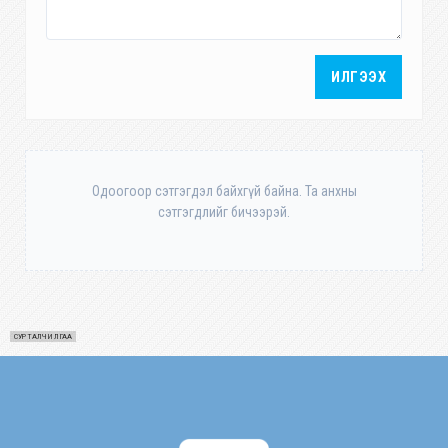
ИЛГЭЭХ
Одоогоор сэтгэгдэл байхгүй байна. Та анхны
сэтгэгдлийг бичээрэй.
СУРТАЛЧИЛГАА