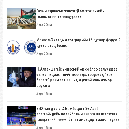
Газын зурвасыг зэвсэггүй болгох энхийн
төлөвлөгөөг танилцууллаа
2 өдөр, 20 цаг
Монгол-Хятадын сэтгүүлчдийн 16 дугаар форум 9
дүгээр сард болно
2 өдөр, 20 цаг
Н.Алтаншагай: Үндэсний өв соёлоо залуу үедээ
өвлүүлэн үлдээх, түүнийг түгээн дэлгэрүүлэхэд “Бөх
билэгт” дэвжээ цаашид ч үнэтэй хувь нэмэр
оруулна
3 өдөр, 18 цаг
УИХ-ын дарга С.Бямбацогт Зүүн Азийн
эрэгтэйчүүдийн волейболын аварга шалгаруулах
тэмцээнийг нээж, баг тамирчдад амжилт хүслээ
3 өдөр, 18 цаг