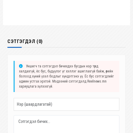
СЭТГЭГДЭЛ (0)
Уншигч та сэтгэгдэл бичихдээ бусдын нэр төрд
халдахгүй, ёс бус, бүдүүлэг үг хэллэг ашиглахгүй байж, өөрийн
болоод хүний үзэл бодлыг хүндэтгэнэ үү. Ёс бус сэтгэгдлийг
админ устгах эрхтэй. Мэдээний сэтгэгдэлд Reelnews.mn
хариуцлага хүлээхгүй.