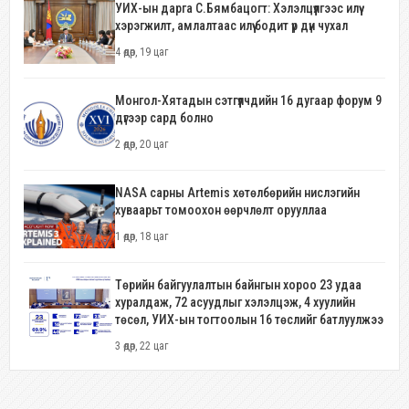
УИХ-ын дарга С.Бямбацогт: Хэлэлцүүлгээс илүү
хэрэгжилт, амлалтаас илүү бодит үр дүн чухал
4 өдөр, 19 цаг
Монгол-Хятадын сэтгүүлчдийн 16 дугаар форум 9
дүгээр сард болно
2 өдөр, 20 цаг
NASA сарны Artemis хөтөлбөрийн нислэгийн
хуваарьт томоохон өөрчлөлт орууллаа
1 өдөр, 18 цаг
Төрийн байгуулалтын байнгын хороо 23 удаа
хуралдаж, 72 асуудлыг хэлэлцэж, 4 хуулийн
төсөл, УИХ-ын тогтоолын 16 төслийг батлуулжээ
3 өдөр, 22 цаг