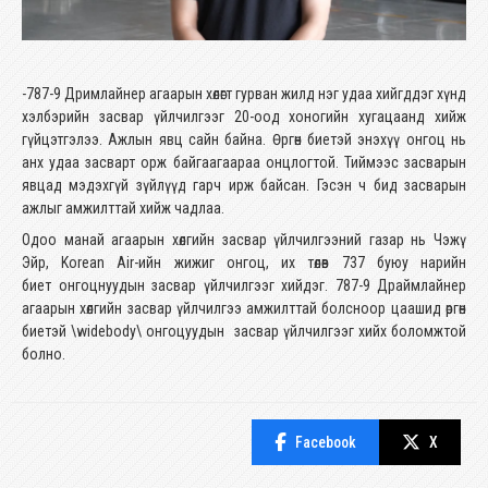
-787-9 Дримлайнер агаарын хөлөгт гурван жилд нэг удаа хийгддэг хүнд
хэлбэрийн засвар үйлчилгээг 20-оод хоногийн хугацаанд хийж
гүйцэтгэлээ. Ажлын явц сайн байна. Өргөн биетэй энэхүү онгоц нь
анх удаа засварт орж байгаагаараа онцлогтой. Тиймээс засварын
явцад мэдэхгүй зүйлүүд гарч ирж байсан. Гэсэн ч бид засварын
ажлыг амжилттай хийж чадлаа.
Одоо манай агаарын хөлгийн засвар үйлчилгээний газар нь Чэжү
Эйр, Korean Air-ийн жижиг онгоц, их төлөв 737 буюу нарийн
биет онгоцнуудын засвар үйлчилгээг хийдэг. 787-9 Драймлайнер
агаарын хөлгийн засвар үйлчилгээ амжилттай болсноор цаашид өргөн
биетэй \
widebody\ онгоцуудын
засвар үйлчилгээг хийх боломжтой
болно.
Facebook
X