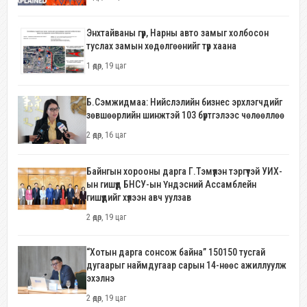
Энхтайваны гүүр, Нарны авто замыг холбосон
туслах замын хөдөлгөөнийг түр хаана
1 өдөр, 19 цаг
Б.Сэмжидмаа: Нийслэлийн бизнес эрхлэгчдийг
зөвшөөрлийн шинжтэй 103 бүртгэлээс чөлөөллөө
2 өдөр, 16 цаг
Байнгын хорооны дарга Г.Тэмүүлэн тэргүүтэй УИХ-
ын гишүүд БНСУ-ын Үндэсний Ассамблейн
гишүүдийг хүлээн авч уулзав
2 өдөр, 19 цаг
“Хотын дарга сонсож байна” 150150 тусгай
дугаарыг наймдугаар сарын 14-нөөс ажиллуулж
эхэлнэ
2 өдөр, 19 цаг