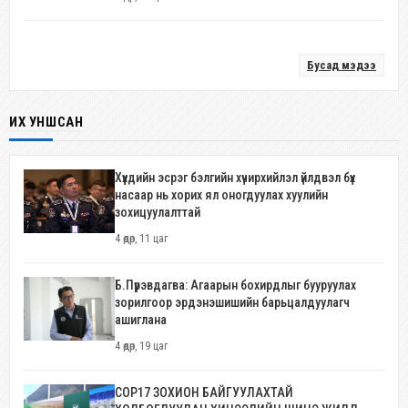
Бусад мэдээ
ИХ УНШСАН
Хүүхдийн эсрэг бэлгийн хүчирхийлэл үйлдвэл бүх
насаар нь хорих ял оногдуулах хуулийн
зохицуулалттай
4 өдөр, 11 цаг
Б.Пүрэвдагва: Агаарын бохирдлыг бууруулах
зорилгоор эрдэнэшишийн барьцалдуулагч
ашиглана
4 өдөр, 19 цаг
COP17 ЗОХИОН БАЙГУУЛАХТАЙ