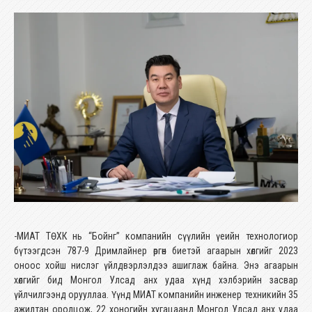
-МИАТ ТӨХК нь “Бойнг” компанийн сүүлийн үеийн технологиор
бүтээгдсэн 787-9 Дримлайнер өргөн биетэй агаарын хөлгийг 2023
оноос хойш нислэг үйлдвэрлэлдээ ашиглаж байна. Энэ агаарын
хөлгийг бид Монгол Улсад анх удаа хүнд хэлбэрийн засвар
үйлчилгээнд орууллаа. Үүнд МИАТ компанийн инженер техникийн 35
ажилтан оролцож, 22 хоногийн хугацаанд Монгол Улсад анх удаа