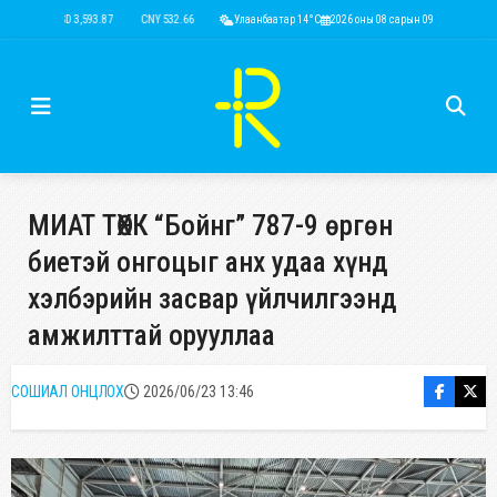
USD 3,593.87
CNY 532.66
RUB 43.77
Улаанбаатар 14°C
EUR 4,141.04
2026 оны 08 сарын 09
KRW 2.53
USD 3,593.
МИАТ ТӨХК “Бойнг” 787-9 өргөн
биетэй онгоцыг анх удаа хүнд
хэлбэрийн засвар үйлчилгээнд
амжилттай орууллаа
СОШИАЛ ОНЦЛОХ
2026/06/23 13:46