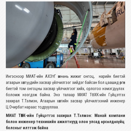
Ингэснээр МИАТ-ийн АХЗҮГ өмнө нь жижиг онгоц, нарийн биетэй
агаарын хөлгүүдийн засвар үйлчилгээг хийдэг байсан бол цаашид өргөн
биетэй том онгоцны засвар үйлчилгээг хийх, орлогоо нэмэгдүүлэх
боломж нээгдэж байна. Энэ талаар МИАТ ТӨХК-ийн Гүйцэтгэх
захирал Т.Тэлмэн, Агаарын хөлгийн засвар үйлчилгээний инженер
Ц.Очирбат нараас тодрууллаа.
МИАТ ТӨХК-ийн Гүйцэтгэх захирал Т.Тэлмэн: Манай компани
болон инженер техникийн ажилтнууд олон улсад өрсөлдөхүйц
болсныг илтгэж байна