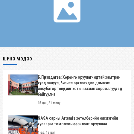
ШИНЭ МЭДЭЭ
Б.Пүрэвдагва: Хөрөнгө оруулагчидтай хамтран
хүүхэд залуус, бизнес эрхлэгчдээ дэмжих
инкубатор төвүүдийг хотын захын хорооллуудад
байгуулна
15 цаг, 21 минут
NASA сарны Artemis хөтөлбөрийн нислэгийн
хуваарьт томоохон өөрчлөлт орууллаа
1 өдөр, 18 цаг