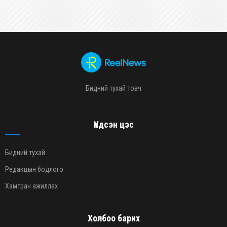
Бидний тухай товч
Үндсэн цэс
Бидний тухай
Редакцын бодлого
Хамтран ажиллах
Холбоо барих