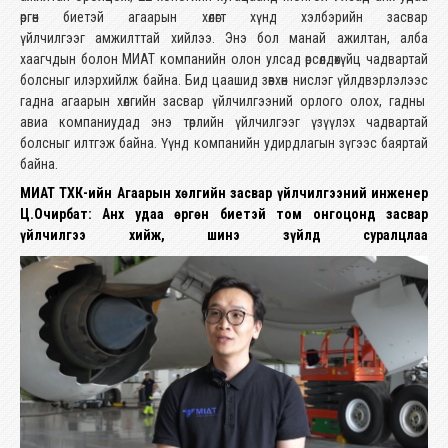
өргөн биетэй агаарын хөлөгт хүнд хэлбэрийн засвар
үйлчилгээг амжилттай хийлээ. Энэ бол манай ажилтан, алба
хаагчдын болон МИАТ компанийн олон улсад өрсөлдөхүйц чадвартай
болсныг илэрхийлж байна. Бид цаашид зөвхөн нислэг үйлдвэрлэлээс
гадна агаарын хөлгийн засвар үйлчилгээний орлого олох, гадны
авиа компаниудад энэ төрлийн үйлчилгээг үзүүлэх чадвартай
болсныг илтгэж байна. Үүнд компанийн удирдлагын зүгээс баяртай
байна.
МИАТ ТӨХК-ийн Агаарын хөлгийн засвар үйлчилгээний инженер
Ц.Очирбат: Анх удаа өргөн биетэй том онгоцонд засвар
үйлчилгээ хийж, шинэ зүйлд суралцлаа