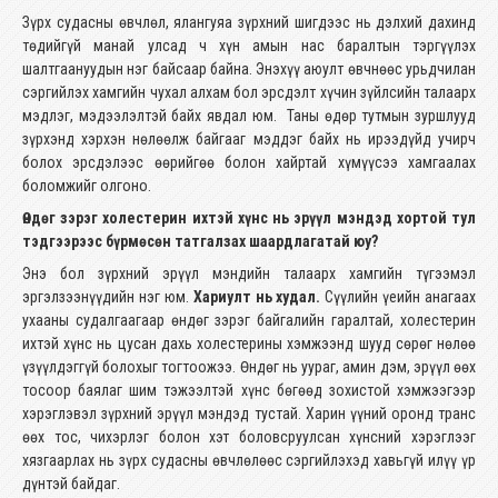
Зүрх судасны өвчлөл, ялангуяа зүрхний шигдээс нь дэлхий дахинд
төдийгүй манай улсад ч хүн амын нас баралтын тэргүүлэх
шалтгаануудын нэг байсаар байна. Энэхүү аюулт өвчнөөс урьдчилан
сэргийлэх хамгийн чухал алхам бол эрсдэлт хүчин зүйлсийн талаарх
мэдлэг, мэдээлэлтэй байх явдал юм. Таны өдөр тутмын зуршлууд
зүрхэнд хэрхэн нөлөөлж байгааг мэддэг байх нь ирээдүйд учирч
болох эрсдэлээс өөрийгөө болон хайртай хүмүүсээ хамгаалах
боломжийг олгоно.
Өндөг зэрэг холестерин ихтэй хүнс нь эрүүл мэндэд хортой тул
тэдгээрээс бүрмөсөн татгалзах шаардлагатай юу?
Энэ бол зүрхний эрүүл мэндийн талаарх хамгийн түгээмэл
эргэлзээнүүдийн нэг юм.
Хариулт нь худал.
Сүүлийн үеийн анагаах
ухааны судалгаагаар өндөг зэрэг байгалийн гаралтай, холестерин
ихтэй хүнс нь цусан дахь холестерины хэмжээнд шууд сөрөг нөлөө
үзүүлдэггүй болохыг тогтоожээ. Өндөг нь уураг, амин дэм, эрүүл өөх
тосоор баялаг шим тэжээлтэй хүнс бөгөөд зохистой хэмжээгээр
хэрэглэвэл зүрхний эрүүл мэндэд тустай. Харин үүний оронд транс
өөх тос, чихэрлэг болон хэт боловсруулсан хүнсний хэрэглээг
хязгаарлах нь зүрх судасны өвчлөлөөс сэргийлэхэд хавьгүй илүү үр
дүнтэй байдаг.