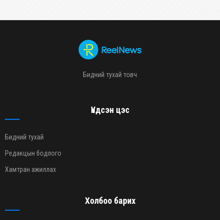
Бидний тухай товч
Үндсэн цэс
Бидний тухай
Редакцын бодлого
Хамтран ажиллах
Холбоо барих