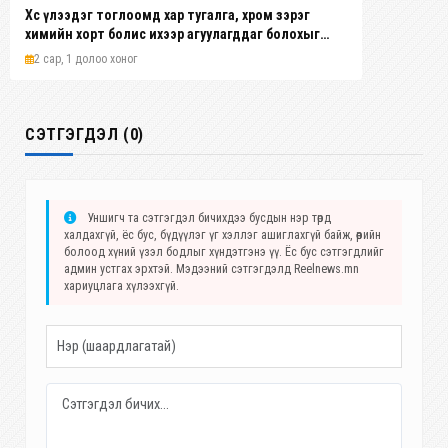
Хөөс үлээдэг тоглоомд хар тугалга, хром зэрэг
химийн хорт болис ихээр агуулагддаг болохыг
НЭМҮТ-ээс баталжээ
2 сар, 1 долоо хоног
СЭТГЭГДЭЛ (0)
Уншигч та сэтгэгдэл бичихдээ бусдын нэр төрд
халдахгүй, ёс бус, бүдүүлэг үг хэллэг ашиглахгүй байж, өөрийн
болоод хүний үзэл бодлыг хүндэтгэнэ үү. Ёс бус сэтгэгдлийг
админ устгах эрхтэй. Мэдээний сэтгэгдэлд Reelnews.mn
хариуцлага хүлээхгүй.