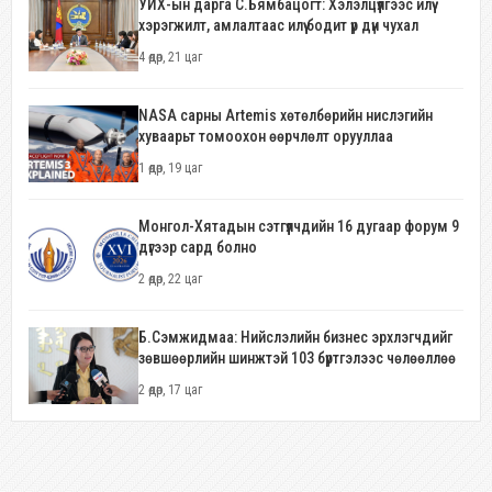
УИХ-ын дарга С.Бямбацогт: Хэлэлцүүлгээс илүү
хэрэгжилт, амлалтаас илүү бодит үр дүн чухал
4 өдөр, 21 цаг
NASA сарны Artemis хөтөлбөрийн нислэгийн
хуваарьт томоохон өөрчлөлт орууллаа
1 өдөр, 19 цаг
Монгол-Хятадын сэтгүүлчдийн 16 дугаар форум 9
дүгээр сард болно
2 өдөр, 22 цаг
Б.Сэмжидмаа: Нийслэлийн бизнес эрхлэгчдийг
зөвшөөрлийн шинжтэй 103 бүртгэлээс чөлөөллөө
2 өдөр, 17 цаг