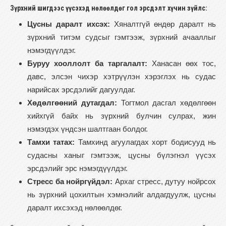
Зүрхний шигдээс үүсэхэд нөлөөлдөг гол эрсдэлт хүчин зүйлс:
Цусны даралт ихсэх:
Хяналтгүй өндөр даралт нь
зүрхний титэм судсыг гэмтээж, зүрхний ачааллыг
нэмэгдүүлдэг.
Буруу хооллолт ба таргалалт:
Ханасан өөх тос,
давс, элсэн чихэр хэтрүүлэн хэрэглэх нь судас
нарийсах эрсдэлийг дагуулдаг.
Хөдөлгөөний дутагдал:
Тогтмол дасгал хөдөлгөөн
хийхгүй байх нь зүрхний булчин сулрах, жин
нэмэгдэх үндсэн шалтгаан болдог.
Тамхи татах:
Тамхинд агуулагдах хорт бодисууд нь
судасны ханыг гэмтээж, цусны бүлэгнэл үүсэх
эрсдэлийг эрс нэмэгдүүлдэг.
Стресс ба нойргүйдэл:
Архаг стресс, дутуу нойрсох
нь зүрхний цохилтын хэмнэлийг алдагдуулж, цусны
даралт ихсэхэд нөлөөлдөг.