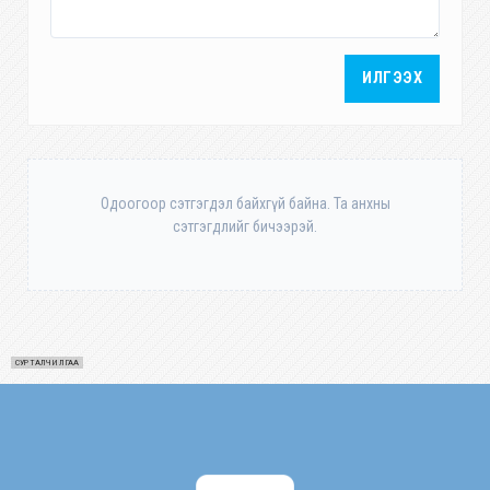
ИЛГЭЭХ
Одоогоор сэтгэгдэл байхгүй байна. Та анхны
сэтгэгдлийг бичээрэй.
СУРТАЛЧИЛГАА