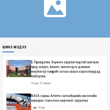
ШИНЭ МЭДЭЭ
Б.Пүрэвдагва: Хөрөнгө оруулагчидтай хамтран
хүүхэд залуус, бизнес эрхлэгчдээ дэмжих
инкубатор төвүүдийг хотын захын хорооллуудад
байгуулна
16 цаг, 51 минут
NASA сарны Artemis хөтөлбөрийн нислэгийн
хуваарьт томоохон өөрчлөлт орууллаа
1 өдөр, 19 цаг