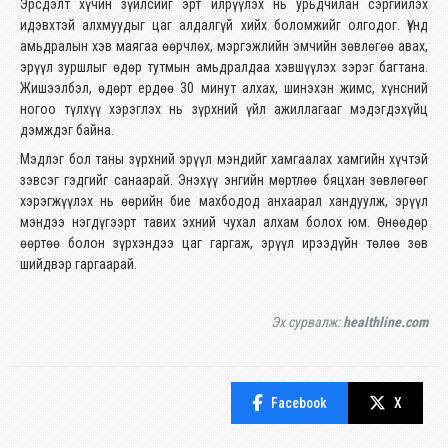
Эрсдэлт хүчин зүйлсийг эрт илрүүлэх нь урьдчилан сэргийлэх
идэвхтэй алхмуудыг цаг алдалгүй хийх боломжийг олгодог. Үүнд
амьдралын хэв маягаа өөрчлөх, мэргэжлийн эмчийн зөвлөгөө авах,
эрүүл зуршлыг өдөр тутмын амьдралдаа хэвшүүлэх зэрэг багтана.
Жишээлбэл, өдөрт ердөө 30 минут алхах, шинэхэн жимс, хүнсний
ногоо түлхүү хэрэглэх нь зүрхний үйл ажиллагааг мэдэгдэхүйц
дэмждэг байна.
Мэдлэг бол таны зүрхний эрүүл мэндийг хамгаалах хамгийн хүчтэй
зэвсэг гэдгийг санаарай. Энэхүү энгийн мөртлөө бяцхан зөвлөгөөг
хэрэгжүүлэх нь өөрийн бие махбодод анхаарал хандуулж, эрүүл
мэндээ нэгдүгээрт тавих эхний чухал алхам болох юм. Өнөөдөр
өөртөө болон зүрхэндээ цаг гаргаж, эрүүл ирээдүйн төлөө зөв
шийдвэр гаргаарай.
Эх сурвалж:
healthline.com
Facebook
X