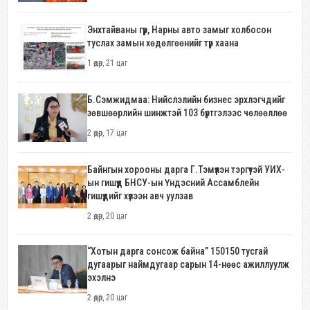
Энхтайваны гүүр, Нарны авто замыг холбосон
туслах замын хөдөлгөөнийг түр хаана
1 өдөр, 21 цаг
Б.Сэмжидмаа: Нийслэлийн бизнес эрхлэгчдийг
зөвшөөрлийн шинжтэй 103 бүртгэлээс чөлөөллөө
2 өдөр, 17 цаг
Байнгын хорооны дарга Г.Тэмүүлэн тэргүүтэй УИХ-
ын гишүүд БНСУ-ын Үндэсний Ассамблейн
гишүүдийг хүлээн авч уулзав
2 өдөр, 20 цаг
“Хотын дарга сонсож байна” 150150 тусгай
дугаарыг наймдугаар сарын 14-нөөс ажиллуулж
эхэлнэ
2 өдөр, 20 цаг