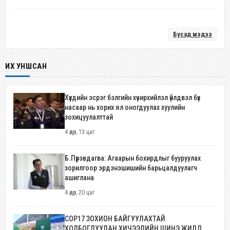
Бусад мэдээ
ИХ УНШСАН
Хүүхдийн эсрэг бэлгийн хүчирхийлэл үйлдвэл бүх
насаар нь хорих ял оногдуулах хуулийн
зохицуулалттай
4 өдөр, 13 цаг
Б.Пүрэвдагва: Агаарын бохирдлыг бууруулах
зорилгоор эрдэнэшишийн барьцалдуулагч
ашиглана
4 өдөр, 20 цаг
COP17 ЗОХИОН БАЙГУУЛАХТАЙ
ХОЛБОГДУУЛАН ХИЧЭЭЛИЙН ШИНЭ ЖИЛД