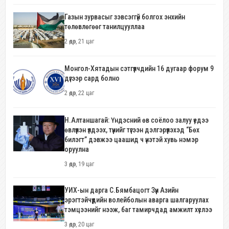
Газын зурвасыг зэвсэггүй болгох энхийн
төлөвлөгөөг танилцууллаа
2 өдөр, 21 цаг
Монгол-Хятадын сэтгүүлчдийн 16 дугаар форум 9
дүгээр сард болно
2 өдөр, 22 цаг
Н.Алтаншагай: Үндэсний өв соёлоо залуу үедээ
өвлүүлэн үлдээх, түүнийг түгээн дэлгэрүүлэхэд “Бөх
билэгт” дэвжээ цаашид ч үнэтэй хувь нэмэр
оруулна
3 өдөр, 19 цаг
УИХ-ын дарга С.Бямбацогт Зүүн Азийн
эрэгтэйчүүдийн волейболын аварга шалгаруулах
тэмцээнийг нээж, баг тамирчдад амжилт хүслээ
3 өдөр, 20 цаг