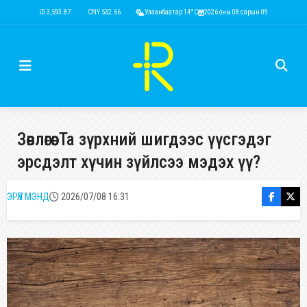
USD 3,593.87
CNY 532.66
RUB 43.77
Улаанбаатар 14°C
EUR 4,141.04
2026 оны 08 сарын 09
KRW 2.53
USD 3,593.
Зөвлөгөө: Та зүрхний шигдээс үүсгэдэг
эрсдэлт хүчин зүйлсээ мэдэх үү?
ЭРҮҮЛ МЭНД
2026/07/08 16:31