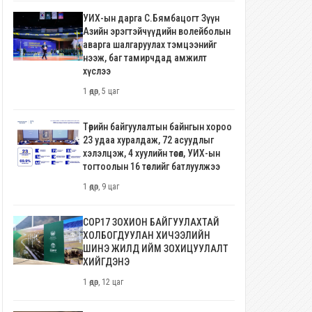
УИХ-ын дарга С.Бямбацогт Зүүн
Азийн эрэгтэйчүүдийн волейболын
аварга шалгаруулах тэмцээнийг
нээж, баг тамирчдад амжилт
хүслээ
1 өдөр, 5 цаг
Төрийн байгуулалтын байнгын хороо
23 удаа хуралдаж, 72 асуудлыг
хэлэлцэж, 4 хуулийн төсөл, УИХ-ын
тогтоолын 16 төслийг батлуулжээ
1 өдөр, 9 цаг
COP17 ЗОХИОН БАЙГУУЛАХТАЙ
ХОЛБОГДУУЛАН ХИЧЭЭЛИЙН
ШИНЭ ЖИЛД ИЙМ ЗОХИЦУУЛАЛТ
ХИЙГДЭНЭ
1 өдөр, 12 цаг