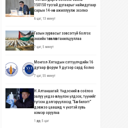
150150 тусгай дугаарыг наймдугаар
сарын 14-нөөс ажиллуулж эхэлнэ
6 цаг, 13 минут
Газын зурвасыг зэвсэггүй болгох
энхийн төлөвлөгөөг танилцууллаа
7 цаг, 5 минут
Монгол-Хятадын сэтгүүлчдийн 16
дугаар форум 9 дүгээр сард болно
7 цаг, 55 минут
Н.Алтаншагай: Үндэсний өв соёлоо
залуу үедээ өвлүүлэн үлдээх, түүнийг
түгээн дэлгэрүүлэхэд “Бөх билэгт”
дэвжээ цаашид ч үнэтэй хувь
нэмэр оруулна
1 өдөр, 5 цаг