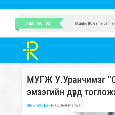
УИХ-ын гишүүн Ч.Ундрам
САНАЛ БОЛГОХ
МУГЖ У.Уранчимэг "С
эмээгийн дүрд тоглож
ЭНТЕРТАЙНМЕНТ
2026/04/13 15:16