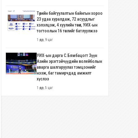
Төрийн байгуулалтын байнгын хороо
23 удаа хуралдаж, 72 асуудлыг
хэлэлцэж, 4 хуулийн төсөл, УИХ-ын
тогтоолын 16 төслийг батлуулжээ
1 өдөр, 9 цаг
УИХ-ын дарга С.Бямбацогт Зүүн
Азийн эрэгтэйчүүдийн волейболын
аварга шалгаруулах тэмцээнийг
нээж, баг тамирчдад амжилт
хүслээ
1 өдөр, 5 цаг