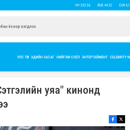
USD 3,593.50
CNY 532.56
RUB 44.52
ын экс нөхөр Б.Наранцацралт найзтай нь ханилан, бүл нэмжээ
УЛС ТӨР
ЭДИЙН ЗАСАГ
НИЙГЭМ СОЁЛ
ЭНТЕРТАЙМЕНТ
CELEBRITY 
этгэлийн уяа" кинонд
ээ