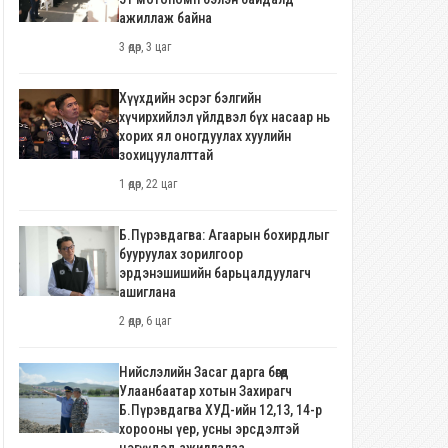
ажиллаж байна
3 өдөр, 3 цаг
Хүүхдийн эсрэг бэлгийн
хүчирхийлэл үйлдвэл бүх насаар нь
хорих ял оногдуулах хуулийн
зохицуулалттай
1 өдөр, 22 цаг
Б.Пүрэвдагва: Агаарын бохирдлыг
бууруулах зорилгоор
эрдэнэшишийн барьцалдуулагч
ашиглана
2 өдөр, 6 цаг
Нийслэлийн Засаг дарга бөгөөд
Улаанбаатар хотын Захирагч
Б.Пүрэвдагва ХУД-ийн 12,13, 14-р
хорооны үер, усны эрсдэлтэй