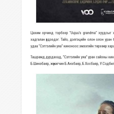
Цахим орчинд тэрбээр "Uujuu's grandma" хуудсыг хө
хадгалан үлдээдэг. Тайз, дэлгэцийн олон олон уран бү
удаа "Сэтгэлийн уяа" киноноос эмээгийн төрхөөр хара
Ташрамд дурдахад, “Сэтгэлийн уяа” уран сайхны кино
Б.Шинэбаяр, жүжигчин Б.Анхбаяр, Б.Хосбаяр, У.Содбил