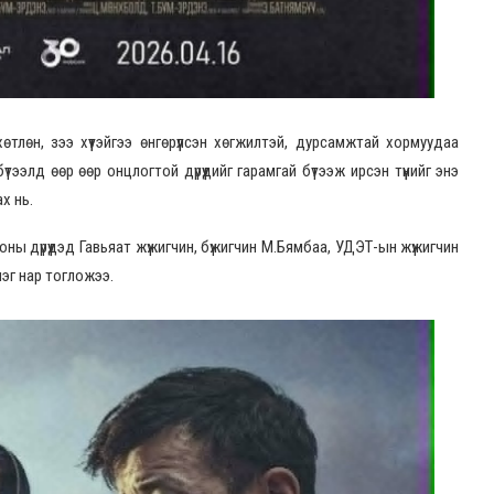
тлөн, зээ хүүтэйгээ өнгөрүүлсэн хөгжилтэй, дурсамжтай хормуудаа
тээлд өөр өөр онцлогтой дүрүүдийг гарамгай бүтээж ирсэн түүнийг энэ
х нь.
ны дүрүүдэд Гавьяат жүжигчин, бүжигчин М.Бямбаа, УДЭТ-ын жүжигчин
эг нар тогложээ.