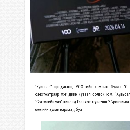
“Хувьсал” продакшн, VOO-гийн хамтын бүтээл “Сэ
кинотеатраар үзэгчдийн хүртээл болгох юм. “Хувьс
“Сэтгэлийн уяа” кинонд Гавьяат жүжигчин У.Уранчимэг 
зээгийн зулай үнэрлээд буй.