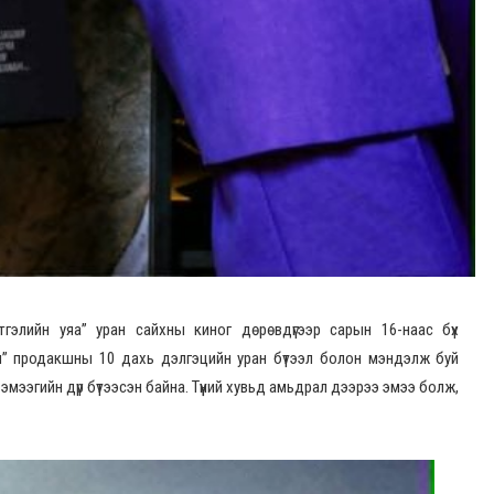
тгэлийн уяа” уран сайхны киног дөрөвдүгээр сарын 16-наас бүх
ал” продакшны 10 дахь дэлгэцийн уран бүтээл болон мэндэлж буй
эмээгийн дүр бүтээсэн байна. Түүний хувьд амьдрал дээрээ эмээ болж,