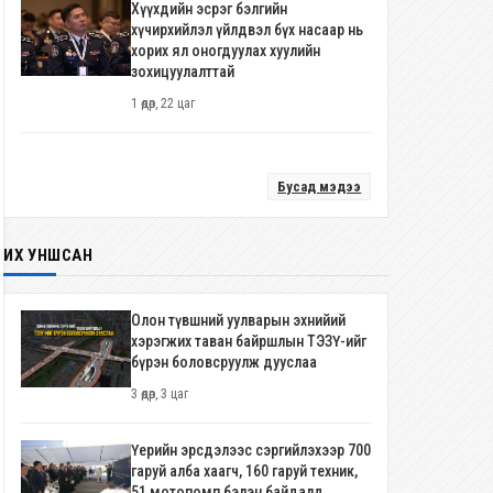
Хүүхдийн эсрэг бэлгийн
хүчирхийлэл үйлдвэл бүх насаар нь
хорих ял оногдуулах хуулийн
зохицуулалттай
1 өдөр, 22 цаг
Бусад мэдээ
ИХ УНШСАН
Олон түвшний уулварын эхнийий
хэрэгжих таван байршлын ТЭЗҮ-ийг
бүрэн боловсруулж дууслаа
3 өдөр, 3 цаг
Үерийн эрсдэлээс сэргийлэхээр 700
гаруй алба хаагч, 160 гаруй техник,
51 мотопомп бэлэн байдалд