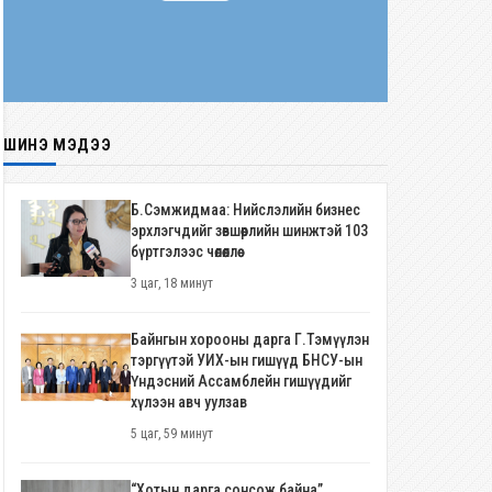
ШИНЭ МЭДЭЭ
Б.Сэмжидмаа: Нийслэлийн бизнес
эрхлэгчдийг зөвшөөрлийн шинжтэй 103
бүртгэлээс чөлөөллөө
3 цаг, 18 минут
Байнгын хорооны дарга Г.Тэмүүлэн
тэргүүтэй УИХ-ын гишүүд БНСУ-ын
Үндэсний Ассамблейн гишүүдийг
хүлээн авч уулзав
5 цаг, 59 минут
“Хотын дарга сонсож байна”