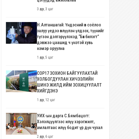
цэгүүдэд ажиллалаа
3 өдөр, 3 цаг
Н.Алтаншагай: Үндэсний өв соёлоо
залуу үедээ өвлүүлэн үлдээх, түүнийг
түгээн дэлгэрүүлэхэд “Бөх билэгт”
дэвжээ цаашид ч үнэтэй хувь
нэмэр оруулна
1 өдөр, 5 цаг
COP17 ЗОХИОН БАЙГУУЛАХТАЙ
ХОЛБОГДУУЛАН ХИЧЭЭЛИЙН
ШИНЭ ЖИЛД ИЙМ ЗОХИЦУУЛАЛТ
ХИЙГДЭНЭ
1 өдөр, 12 цаг
УИХ-ын дарга С.Бямбацогт:
Хэлэлцүүлгээс илүү хэрэгжилт,
амлалтаас илүү бодит үр дүн чухал
2 өдөр, 6 цаг