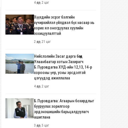
4 өдөр, 2 цаг
Хүүхдийн эсрэг бэлгийн
хүчирхийлэл үйлдвэл бүх насаар нь
хорих ял оногдуулах хуулийн
зохицуулалттай
2 өдөр, 21 цаг
Нийслэлийн Засаг дарга бөгөөд
Улаанбаатар хотын Захирагч
Б.Пүрэвдагва ХУД-ийн 12,13, 14-р
хорооны үер, усны эрсдэлтэй
цэгүүдэд ажиллалаа
4 өдөр, 2 цаг
Б.Пүрэвдагва: Агаарын бохирдлыг
бууруулах зорилгоор
эрдэнэшишийн барьцалдуулагч
ашиглана
3 өдөр, 5 цаг