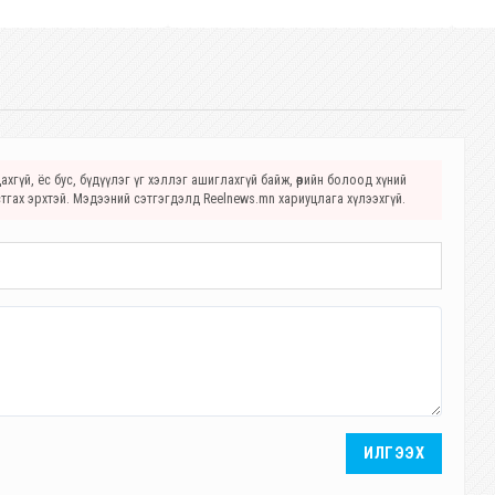
хгүй, ёс бус, бүдүүлэг үг хэллэг ашиглахгүй байж, өөрийн болоод хүний
стгах эрхтэй. Мэдээний сэтгэгдэлд Reelnews.mn хариуцлага хүлээхгүй.
ИЛГЭЭХ