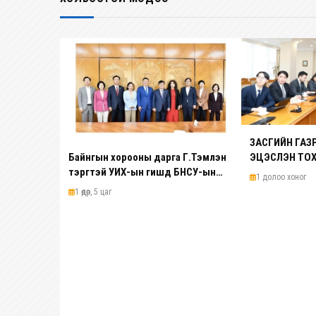
ЗАСГИЙН ГА
Байнгын хорооны дарга Г.Тэмүүлэн
ЭЦЭСЛЭН ТО
тэргүүтэй УИХ-ын гишүүд БНСУ-ын
1 долоо хоног
Үндэсний Ассамблейн гишүүдийг
1 өдөр, 5 цаг
хүлээн авч уулзав