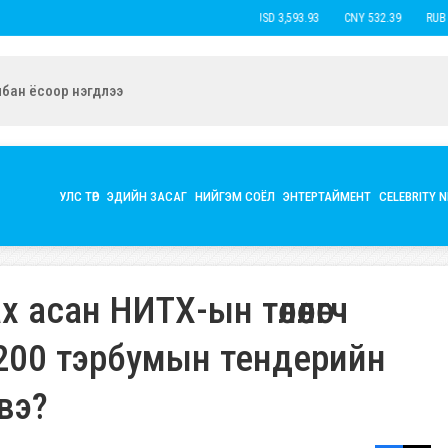
USD 3,593.93
CNY 532.39
RUB 44.
ын экс нөхөр Б.Наранцацралт найзтай нь ханилан, бүл нэмжээ
УЛС ТӨР
ЭДИЙН ЗАСАГ
НИЙГЭМ СОЁЛ
ЭНТЕРТАЙМЕНТ
CELEBRITY 
асан НИТХ-ын төлөөлөгч
200 тэрбумын тендерийн
вэ?