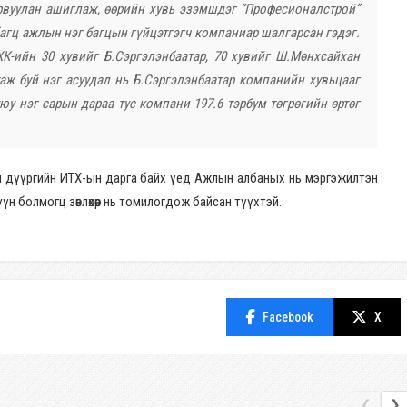
урвуулан ашиглаж, өөрийн хувь эзэмшдэг “Професионалстрой”
агц ажлын нэг багцын гүйцэтгэгч компаниар шалгарсан гэдэг.
ХК-ийн 30 хувийг Б.Сэргэлэнбаатар, 70 хувийг Ш.Мөнхсайхан
аж буй нэг асуудал нь Б.Сэргэлэнбаатар компанийн хувьцааг
у нэг сарын дараа тус компани 197.6 тэрбум төгрөгийн өртөг
н дүүргийн ИТХ-ын дарга байх үед Ажлын албаных нь мэргэжилтэн
н болмогц зөвлөхөөр нь томилогдож байсан түүхтэй.
Facebook
X
❮
❯