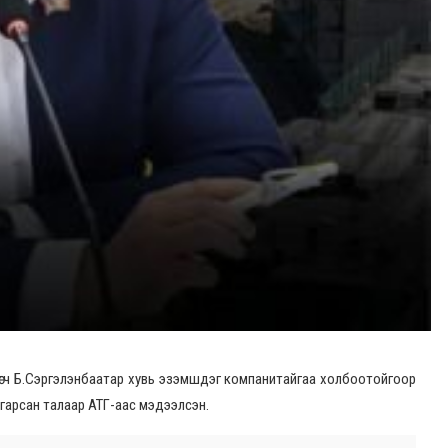
өлөгч Б.Сэргэлэнбаатар хувь эзэмшдэг компанитайгаа холбоотойгоор
алгарсан талаар АТГ-аас мэдээлсэн.