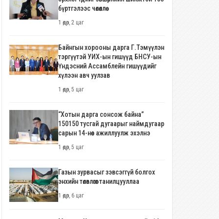
бүртгэлээс чөлөөллөө
1 өдөр, 2 цаг
Байнгын хорооны дарга Г.Тэмүүлэн
тэргүүтэй УИХ-ын гишүүд БНСУ-ын
Үндэсний Ассамблейн гишүүдийг
хүлээн авч уулзав
1 өдөр, 5 цаг
“Хотын дарга сонсож байна”
150150 тусгай дугаарыг наймдугаар
сарын 14-нөөс ажиллуулж эхэлнэ
1 өдөр, 5 цаг
Газын зурвасыг зэвсэггүй болгох
энхийн төлөвлөгөөг танилцууллаа
1 өдөр, 6 цаг