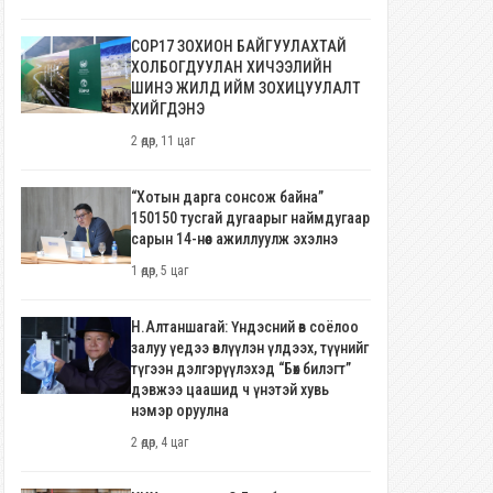
COP17 ЗОХИОН БАЙГУУЛАХТАЙ
ХОЛБОГДУУЛАН ХИЧЭЭЛИЙН
ШИНЭ ЖИЛД ИЙМ ЗОХИЦУУЛАЛТ
ХИЙГДЭНЭ
2 өдөр, 11 цаг
“Хотын дарга сонсож байна”
150150 тусгай дугаарыг наймдугаар
сарын 14-нөөс ажиллуулж эхэлнэ
1 өдөр, 5 цаг
Н.Алтаншагай: Үндэсний өв соёлоо
залуу үедээ өвлүүлэн үлдээх, түүнийг
түгээн дэлгэрүүлэхэд “Бөх билэгт”
дэвжээ цаашид ч үнэтэй хувь
нэмэр оруулна
2 өдөр, 4 цаг