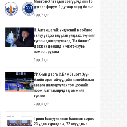
Монгол-Хятадын сэтгүүлчдийн 16
дугаар форум 9 дүгээр сард болно
1 өдөр, 7 цаг
Н.Алтаншагай: Үндэсний өв соёлоо
залуу үедээ өвлүүлэн үлдээх, түүнийг
түгээн дэлгэрүүлэхэд “Бөх билэгт”
дэвжээ цаашид ч үнэтэй хувь
нэмэр оруулна
2 өдөр, 4 цаг
УИХ-ын дарга С.Бямбацогт Зүүн
Азийн эрэгтэйчүүдийн волейболын
аварга шалгаруулах тэмцээнийг
нээж, баг тамирчдад амжилт
хүслээ
2 өдөр, 5 цаг
Төрийн байгуулалтын байнгын хороо
23 удаа хуралдаж, 72 асуудлыг