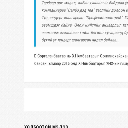
Тэрбээр эрх мэдэл, албан тушаалын байдлаа 
компаниараа "Сэлбэ дэд төв" төслийн долоон б
Тус тендерт шалгарсан “Професионалстрой” Х
эзэмшдэг байна. Олон нийтийн анхаарлыг тат
эзэмшиж эхэлснээс хойш богино хугацаанд бую
бүхий уг тендерт шалгарсан явдал байлаа.
Б.Сэргэлэнбаатар нь Х.Нямбаатарыг Сонгинохайрха
байсан. Улмаар 2016 онд Х.Нямбаатарыг УИХ-ын гишүү
ХОЛБООТОЙ МЭДЭЭ