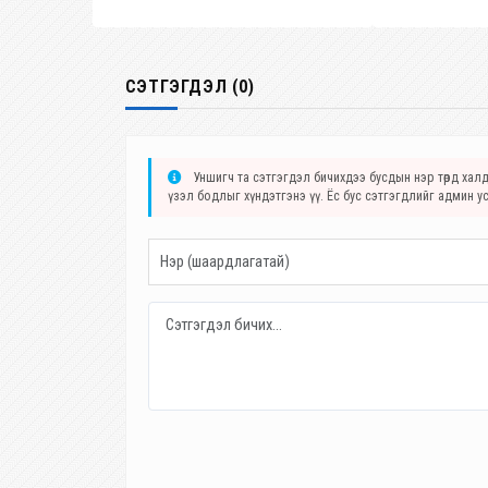
СЭТГЭГДЭЛ (0)
Уншигч та сэтгэгдэл бичихдээ бусдын нэр төрд халда
үзэл бодлыг хүндэтгэнэ үү. Ёс бус сэтгэгдлийг админ у