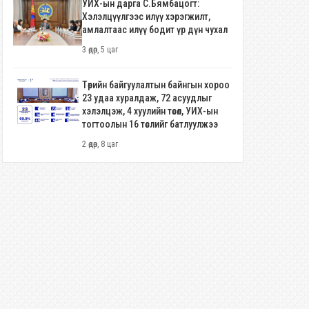
УИХ-ын дарга С.Бямбацогт:
Хэлэлцүүлгээс илүү хэрэгжилт,
амлалтаас илүү бодит үр дүн чухал
3 өдөр, 5 цаг
Төрийн байгуулалтын байнгын хороо
23 удаа хуралдаж, 72 асуудлыг
хэлэлцэж, 4 хуулийн төсөл, УИХ-ын
тогтоолын 16 төслийг батлуулжээ
2 өдөр, 8 цаг