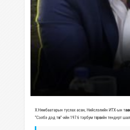
Х.Нямбаатарын туслах асан, Нийслэлийн ИТХ-ын төлө
“Сэлбэ дэд төв”-ийн 197.6 тэрбум төгрөгийн тендерт ш