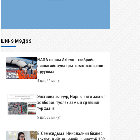
ШИНЭ МЭДЭЭ
NASA сарны Artemis хөтөлбөрийн
нислэгийн хуваарьт томоохон өөрчлөлт
орууллаа
4 цаг, 44 минут
Энхтайваны гүүр, Нарны авто замыг
холбосон туслах замын хөдөлгөөнийг
түр хаана
5 цаг, 55 минут
Б.Сэмжидмаа: Нийслэлийн бизнес
эрхлэгчдийг зөвшөөрлийн шинжтэй 103