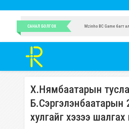
УИХ-ын гишүүн Ч.Ундрам
САНАЛ БОЛГОХ
Х.Нямбаатарын туслах 
Б.Сэргэлэнбаатарын 
хулгайг хэзээ шалгах 