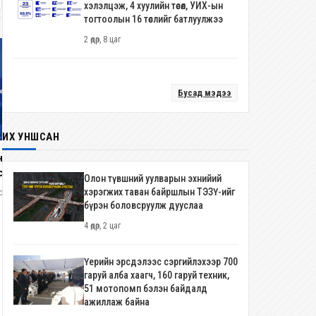
хэлэлцэж, 4 хуулийн төсөл, УИХ-ын
тогтоолын 16 төслийг батлуулжээ
2 өдөр, 8 цаг
Бусад мэдээ
Монгол Улс анх удаа ЮНЕСКО-ги
ИХ УНШСАН
Дэлхийн өвийн хорооны 48 дуга
чуулганд үндсэн 21 гишүүн орны
нхий хяналтын хоёр удаагийн
2 долоо хоног, 3 өдөр
нэгээр оролцоно
сголд 345 хүн оролцжээ
Олон түвшний уулварын эхнийий
хэрэгжих таван байршлын ТЭЗҮ-ийг
олоо хоног
бүрэн боловсруулж дууслаа
4 өдөр, 2 цаг
Үерийн эрсдэлээс сэргийлэхээр 700
гаруй алба хаагч, 160 гаруй техник,
51 мотопомп бэлэн байдалд
ажиллаж байна