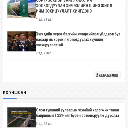
COP17 ЗОХИОН БАЙГУУЛАХТАЙ
ХОЛБОГДУУЛАН ХИЧЭЭЛИЙН ШИНЭ ЖИЛД
ИЙМ ЗОХИЦУУЛАЛТ ХИЙГДЭНЭ
1 өдөр, 21 цаг
Хүүхдийн эсрэг бэлгийн хүчирхийлэл үйлдвэл бүх
насаар нь хорих ял оногдуулах хуулийн
зохицуулалттай
2 өдөр, 7 цаг
Бусад мэдээ
ИХ УНШСАН
Олон түвшний уулварын эхнийий хэрэгжих таван
байршлын ТЭЗҮ-ийг бүрэн боловсруулж дууслаа
3 өдөр, 12 цаг