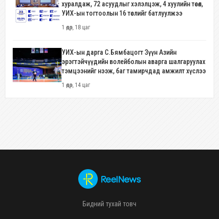
хуралдаж, 72 асуудлыг хэлэлцэж, 4 хуулийн төсөл,
УИХ-ын тогтоолын 16 төслийг батлуулжээ
1 өдөр, 18 цаг
УИХ-ын дарга С.Бямбацогт Зүүн Азийн
эрэгтэйчүүдийн волейболын аварга шалгаруулах
тэмцээнийг нээж, баг тамирчдад амжилт хүслээ
1 өдөр, 14 цаг
Бидний тухай товч