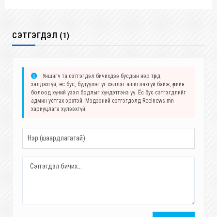
СЭТГЭГДЭЛ (1)
Уншигч та сэтгэгдэл бичихдээ бусдын нэр төрд
халдахгүй, ёс бус, бүдүүлэг үг хэллэг ашиглахгүй байж, өөрийн
болоод хүний үзэл бодлыг хүндэтгэнэ үү. Ёс бус сэтгэгдлийг
админ устгах эрхтэй. Мэдээний сэтгэгдэлд Reelnews.mn
хариуцлага хүлээхгүй.