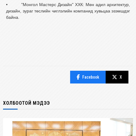
•
"Монгол Мастерс Дизайн" ХХК: Мөн адил архитектур,
дизайн, зураг төслийн чиглэлийн компанид хувьцаа эзэмшдэг
байна.
Facebook
X
ХОЛБООТОЙ МЭДЭЭ