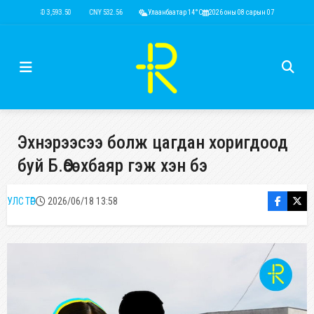
USD 3,593.50
CNY 532.56
RUB 44.52
Улаанбаатар 14°C
EUR 4,146.36
2026 оны 08 сарын 07
KRW 2.52
USD 3,593.
Эхнэрээсээ болж цагдан хоригдоод
буй Б.Өсөхбаяр гэж хэн бэ
УЛС ТӨР
2026/06/18 13:58