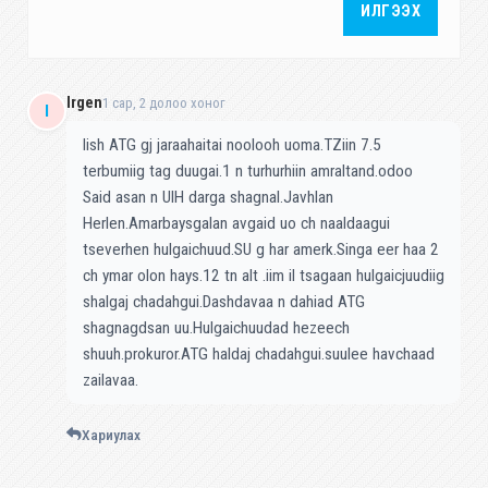
ИЛГЭЭХ
Irgen
1 сар, 2 долоо хоног
I
Iish ATG gj jaraahaitai noolooh uoma.TZiin 7.5
terbumiig tag duugai.1 n turhurhiin amraltand.odoo
Said asan n UIH darga shagnal.Javhlan
Herlen.Amarbaysgalan avgaid uo ch naaldaagui
tseverhen hulgaichuud.SU g har amerk.Singa eer haa 2
ch ymar olon hays.12 tn alt .iim il tsagaan hulgaicjuudiig
shalgaj chadahgui.Dashdavaa n dahiad ATG
shagnagdsan uu.Hulgaichuudad hezeech
shuuh.prokuror.ATG haldaj chadahgui.suulee havchaad
zailavaa.
Хариулах