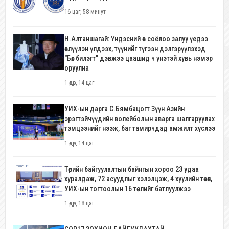
16 цаг, 58 минут
Н.Алтаншагай: Үндэсний өв соёлоо залуу үедээ
өвлүүлэн үлдээх, түүнийг түгээн дэлгэрүүлэхэд
“Бөх билэгт” дэвжээ цаашид ч үнэтэй хувь нэмэр
оруулна
1 өдөр, 14 цаг
УИХ-ын дарга С.Бямбацогт Зүүн Азийн
эрэгтэйчүүдийн волейболын аварга шалгаруулах
тэмцээнийг нээж, баг тамирчдад амжилт хүслээ
1 өдөр, 14 цаг
Төрийн байгуулалтын байнгын хороо 23 удаа
хуралдаж, 72 асуудлыг хэлэлцэж, 4 хуулийн төсөл,
УИХ-ын тогтоолын 16 төслийг батлуулжээ
1 өдөр, 18 цаг