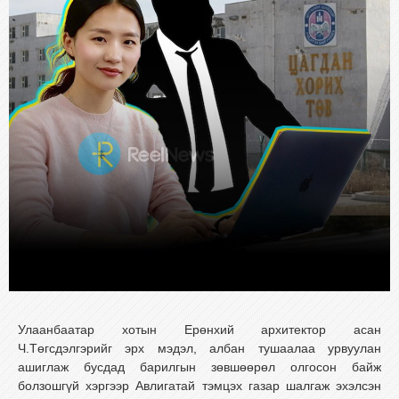
Улаанбаатар хотын Ерөнхий архитектор асан
Ч.Төгсдэлгэрийг эрх мэдэл, албан тушаалаа урвуулан
ашиглаж бусдад барилгын зөвшөөрөл олгосон байж
болзошгүй хэргээр Авлигатай тэмцэх газар шалгаж эхэлсэн