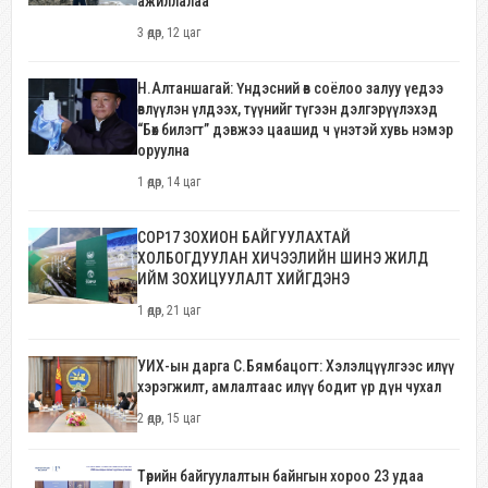
ажиллалаа
3 өдөр, 12 цаг
Н.Алтаншагай: Үндэсний өв соёлоо залуу үедээ
өвлүүлэн үлдээх, түүнийг түгээн дэлгэрүүлэхэд
“Бөх билэгт” дэвжээ цаашид ч үнэтэй хувь нэмэр
оруулна
1 өдөр, 14 цаг
COP17 ЗОХИОН БАЙГУУЛАХТАЙ
ХОЛБОГДУУЛАН ХИЧЭЭЛИЙН ШИНЭ ЖИЛД
ИЙМ ЗОХИЦУУЛАЛТ ХИЙГДЭНЭ
1 өдөр, 21 цаг
УИХ-ын дарга С.Бямбацогт: Хэлэлцүүлгээс илүү
хэрэгжилт, амлалтаас илүү бодит үр дүн чухал
2 өдөр, 15 цаг
Төрийн байгуулалтын байнгын хороо 23 удаа