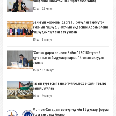
зөвшөөрлийн шинжтэй 103 бүртгэлээс чөлөөллөө
12 цаг, 22 минут
Байнгын хорооны дарга Г.Тэмүүлэн тэргүүтэй
УИХ-ын гишүүд БНСУ-ын Үндэсний Ассамблейн
гишүүдийг хүлээн авч уулзав
15 цаг, 3 минут
“Хотын дарга сонсож байна” 150150 тусгай
дугаарыг наймдугаар сарын 14-нөөс ажиллуулж
эхэлнэ
15 цаг, 17 минут
Газын зурвасыг зэвсэггүй болгох энхийн төлөвлөгөөг
танилцууллаа
16 цаг, 9 минут
Монгол-Хятадын сэтгүүлчдийн 16 дугаар форум
9 дүгээр сард болно