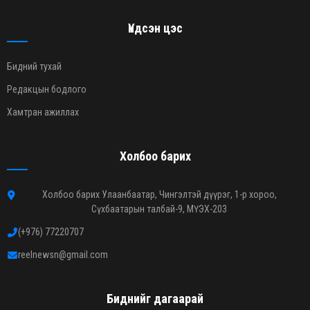
Үндсэн цэс
Бидний тухай
Редакцын бодлого
Хамтран ажиллах
Холбоо барих
Холбоо барих Улаанбаатар, Чингэлтэй дүүрэг, 1-р хороо,
Сүхбаатарын талбай-9, МҮЭХ-203
(+976) 77220707
reelnewsn@gmail.com
Биднийг дагаарай