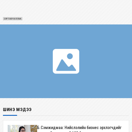
СУРТАЛЧИЛГАА
ШИНЭ МЭДЭЭ
Б.Сэмжидмаа: Нийслэлийн бизнес эрхлэгчдийг