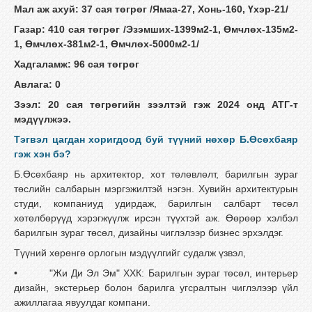
Мал аж ахуй: 37 сая төгрөг /Ямаа-27, Хонь-160, Үхэр-21/
Газар: 410 сая төгрөг /Эзэмших-1399м2-1, Өмчлөх-135м2-
1, Өмчлөх-381м2-1, Өмчлөх-5000м2-1/
Хадгаламж: 96 сая төгрөг
Авлага: 0
Зээл: 20 сая төгрөгийн зээлтэй гэж 2024 онд АТГ-т
мэдүүлжээ.
Тэгвэл цагдан хоригдоод буй түүний нөхөр Б.Өсөхбаяр
гэж хэн бэ?
Б.Өсөхбаяр нь архитектор, хот төлөвлөлт, барилгын зураг
төслийн салбарын мэргэжилтэй нэгэн. Хувийн архитектурын
студи, компаниуд удирдаж, барилгын салбарт төсөл
хөтөлбөрүүд хэрэгжүүлж ирсэн түүхтэй аж. Өөрөөр хэлбэл
барилгын зураг төсөл, дизайны чиглэлээр бизнес эрхэлдэг.
Түүний хөрөнгө орлогын мэдүүлгийг судалж үзвэл,
•
"Жи Ди Эл Эм" ХХК: Барилгын зураг төсөл, интерьер
дизайн, экстерьер болон барилга угсралтын чиглэлээр үйл
ажиллагаа явуулдаг компани.