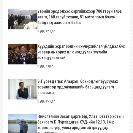
Үерийн эрсдэлээс сэргийлэхээр 700 гаруй алба
хаагч, 160 гаруй техник, 51 мотопомп бэлэн
байдалд ажиллаж байна
3 өдөр, 12 цаг
Хүүхдийн эсрэг бэлгийн хүчирхийлэл үйлдвэл бүх
насаар нь хорих ял оногдуулах хуулийн
зохицуулалттай
2 өдөр, 7 цаг
Б.Пүрэвдагва: Агаарын бохирдлыг бууруулах
зорилгоор эрдэнэшишийн барьцалдуулагч
ашиглана
2 өдөр, 15 цаг
Нийслэлийн Засаг дарга бөгөөд Улаанбаатар хотын
Захирагч Б.Пүрэвдагва ХУД-ийн 12,13, 14-р
хорооны үер, усны эрсдэлтэй цэгүүдэд