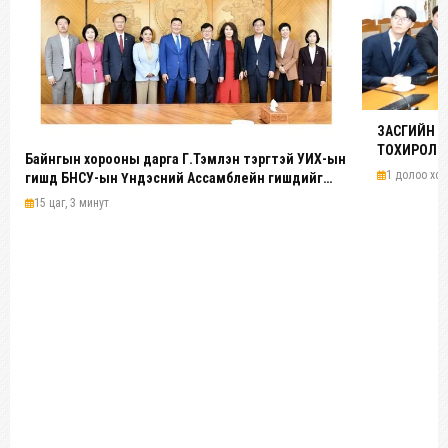
ЗАСГИЙН 
ТОХИРОЛЦ
Байнгын хорооны дарга Г.Тэмүүлэн тэргүүтэй УИХ-ын
1 долоо хон
гишүүд БНСУ-ын Үндэсний Ассамблейн гишүүдийг
хүлээн авч уулзав
15 цаг, 3 минут