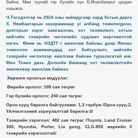
байна. Мөн түүний гэр бүлийн хүн Б.Өсөхбаярыг цагдан
хорьжээ.
Ч.Төгсдэлгэр нь 2024 оны наймдугаар сард Хотын дарга
Х. Нямбаатарын захирамжаар уг албанд томилогдсон,
докторын зэрэг хамгаалсан, хот төлөвлөлт, хотын
нийтийн тээврийн чиглэлийн судлаач мэргэжилтэй
нэгэн.
Өмнө нь НЗДТГ-т ажиллаж байсны дээр Японы
томоохон компаниудад хот байгуулалт, нийтийн
тээврийн чиглэлээр ажиллаж байсан туршлагатай юм.
Мөн Токио дахь Дэлхийн Банканд хот төлөвлөлтийн
зөвлөхөөр ажиллаж байжээ.
Хөрөнгө орлогын мэдүүлэг:
Өөрийн орлого: 109 сая төгрөг
Гэр бүлийн орлого: 240 сая төгрөг
Орон сууц барилга байгууламж: 1,3 тэрбум /Орон сууц-2,
Үйлчилгээний зориулалттай барилга-3/
Тээврийн хэрэгсэл: 482 сая төгрөг /Toyota, Land Cruiser
300, Hyundai, Porter, Liu gong, CLG-855 маркийн 3
тээврийн хэрэгсэлтэй/