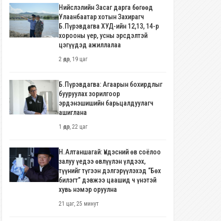
Нийслэлийн Засаг дарга бөгөөд
Улаанбаатар хотын Захирагч
Б.Пүрэвдагва ХУД-ийн 12,13, 14-р
хорооны үер, усны эрсдэлтэй
цэгүүдэд ажиллалаа
2 өдөр, 19 цаг
Б.Пүрэвдагва: Агаарын бохирдлыг
бууруулах зорилгоор
эрдэнэшишийн барьцалдуулагч
ашиглана
1 өдөр, 22 цаг
Н.Алтаншагай: Үндэсний өв соёлоо
залуу үедээ өвлүүлэн үлдээх,
түүнийг түгээн дэлгэрүүлэхэд “Бөх
билэгт” дэвжээ цаашид ч үнэтэй
хувь нэмэр оруулна
21 цаг, 25 минут