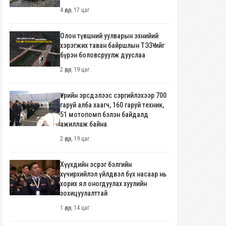
4 өдөр, 17 цаг
Олон түвшний уулварын эхнийий
хэрэгжих таван байршлын ТЭЗҮ-ийг
бүрэн боловсруулж дууслаа
2 өдөр, 19 цаг
Үерийн эрсдэлээс сэргийлэхээр 700
гаруй алба хаагч, 160 гаруй техник,
51 мотопомп бэлэн байдалд
ажиллаж байна
2 өдөр, 19 цаг
Хүүхдийн эсрэг бэлгийн
хүчирхийлэл үйлдвэл бүх насаар нь
хорих ял оногдуулах хуулийн
зохицуулалттай
1 өдөр, 14 цаг