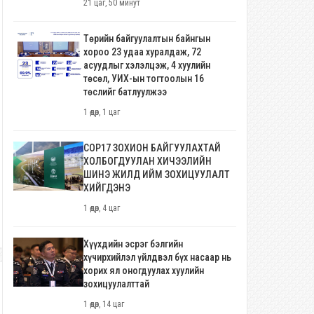
21 цаг, 50 минут
Төрийн байгуулалтын байнгын
хороо 23 удаа хуралдаж, 72
асуудлыг хэлэлцэж, 4 хуулийн
төсөл, УИХ-ын тогтоолын 16
төслийг батлуулжээ
1 өдөр, 1 цаг
COP17 ЗОХИОН БАЙГУУЛАХТАЙ
ХОЛБОГДУУЛАН ХИЧЭЭЛИЙН
ШИНЭ ЖИЛД ИЙМ ЗОХИЦУУЛАЛТ
ХИЙГДЭНЭ
1 өдөр, 4 цаг
Хүүхдийн эсрэг бэлгийн
хүчирхийлэл үйлдвэл бүх насаар нь
хорих ял оногдуулах хуулийн
зохицуулалттай
1 өдөр, 14 цаг