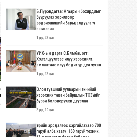
Б.Пүрэвдагва: Агаарын бохирдлыг
бууруулах зорилгоор
эрдэнэшишийн барьцалдуулагч
ашиглана
1 өдөр, 22 цаг
УИХ-ын дарга С.Бямбацогт:
Хэлэлцүүлгээс илүү хэрэгжилт,
амлалтаас илүү бодит үр дүн чухал
1 өдөр, 22 цаг
ани Белгийг 2:1 харьцаатай
Олон түвшний уулварын эхнийий
иж хагас шигшээд үлдлээ.
хэрэгжих таван байршлын ТЭЗҮ-ийг
Японы баруун өмнөд арлуудад х
бүрэн боловсруулж дууслаа
лын гоолыг нөгөөх л Мерино...
салхи ойртож, өндөржүүлсэн бэл
олоо хоног, 5 өдөр
байдал зарлалаа
2 өдөр, 19 цаг
3 долоо хоног, 5 өдөр
Үерийн эрсдэлээс сэргийлэхээр 700
гаруй алба хаагч, 160 гаруй техник,