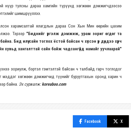
тэй нүүр тулсны дараа хамгийн түрүүнд хөгжөөн дэмжигчдээсээ
сэтгэлийг шимшрүүллээ.
болсон харамсалтай ялагдлын дараа Сон Хын Мин өөрийн цахим
элжээ. Тэрээр
"Биднийг үргэлж дэмжиж, урам зориг өгдөг та
на. Бид илүү сайн тоглох ёстой байсан ч хүссэн үр дүндээ хүрч
ийн хувьд хангалттай сайн байж чадсангүйд намайг уучлаарай"
хнээ зориулж, бэртэл гэмтэлтэй байсан ч талбайд гарч тоглодог
йг мэддэг хөгжөөн дэмжигчид түүнийг буруутгахын оронд харин ч
ээр байна.
Эх сурвалж:
koreaboo.com
Facebook
X