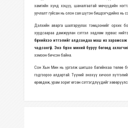
хамгийн хүнд хэцүү, шаналгаатай мөчүүдийн нэг
уучлалт гуйсан нь олон сая шүтэн бишрэгчдийнх нь 
Дэлхийн аварга шалгаруулах тэмцээнийг орхих 
хуудсаараа дамжуулан сэтгэл хөдлөм зурвас нийт
бүхнийхээ итгэлийг алдсандаа маш их харамсаж бай
чадсангүй. Энэ бүхэн миний буруу бөгөөд ахлагч
хэмээн бичсэн байна.
Сон Хын Мин нь үргэлж шигшээ багийнхаа төлөө бү
гэдгээрээ алдартай. Түүний энэхүү хичээл зүтгэли
өрөвдөж, урам зориг өгсөн сэтгэгдлүүдийг хөвөрүүлс