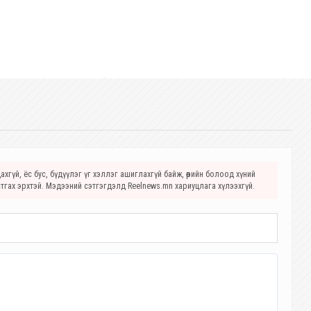
хгүй, ёс бус, бүдүүлэг үг хэллэг ашиглахгүй байж, өөрийн болоод хүний
стгах эрхтэй. Мэдээний сэтгэгдэлд Reelnews.mn хариуцлага хүлээхгүй.