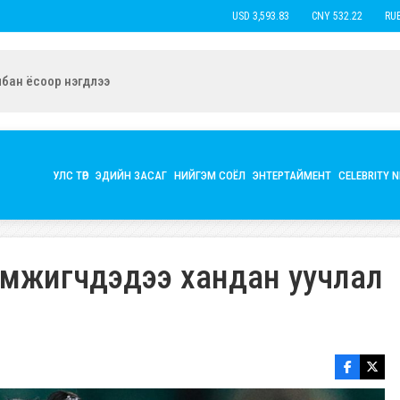
USD 3,593.83
CNY 532.22
RUB 44
ын экс нөхөр Б.Наранцацралт найзтай нь ханилан, бүл нэмжээ
УЛС ТӨР
ЭДИЙН ЗАСАГ
НИЙГЭМ СОЁЛ
ЭНТЕРТАЙМЕНТ
CELEBRITY 
дэмжигчдэдээ хандан уучлал