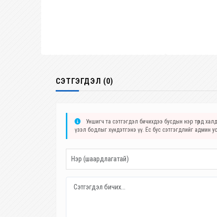
СЭТГЭГДЭЛ (0)
Уншигч та сэтгэгдэл бичихдээ бусдын нэр төрд халда
үзэл бодлыг хүндэтгэнэ үү. Ёс бус сэтгэгдлийг админ у