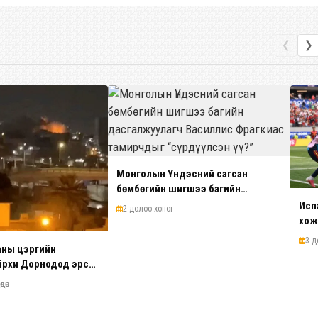
❮
❯
Монголын Үндэсний сагсан
бөмбөгийн шигшээ багийн
дасгалжуулагч Василлис
Исп
2 долоо хоног
Фрагкиас тамирчдыг “сүрдүүлсэн үү?”
хож
Хож
3 д
аны цэргийн
йрхи Дорнодод эрс
дөр