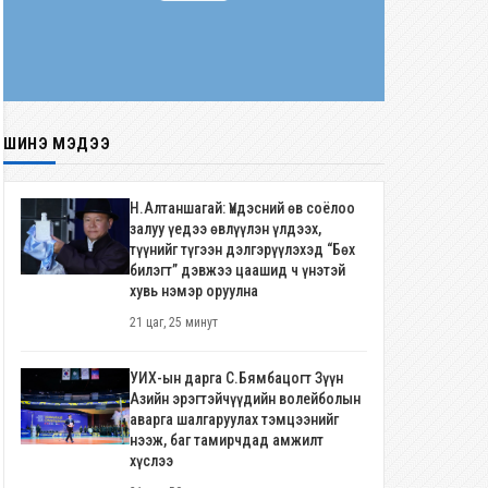
ШИНЭ МЭДЭЭ
Н.Алтаншагай: Үндэсний өв соёлоо
залуу үедээ өвлүүлэн үлдээх,
түүнийг түгээн дэлгэрүүлэхэд “Бөх
билэгт” дэвжээ цаашид ч үнэтэй
хувь нэмэр оруулна
21 цаг, 25 минут
УИХ-ын дарга С.Бямбацогт Зүүн
Азийн эрэгтэйчүүдийн волейболын
аварга шалгаруулах тэмцээнийг
нээж, баг тамирчдад амжилт
хүслээ