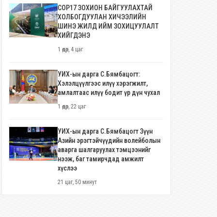
COP17 ЗОХИОН БАЙГУУЛАХТАЙ
ХОЛБОГДУУЛАН ХИЧЭЭЛИЙН
ШИНЭ ЖИЛД ИЙМ ЗОХИЦУУЛАЛТ
ХИЙГДЭНЭ
1 өдөр, 4 цаг
УИХ-ын дарга С.Бямбацогт:
Хэлэлцүүлгээс илүү хэрэгжилт,
амлалтаас илүү бодит үр дүн чухал
1 өдөр, 22 цаг
УИХ-ын дарга С.Бямбацогт Зүүн
Азийн эрэгтэйчүүдийн волейболын
аварга шалгаруулах тэмцээнийг
нээж, баг тамирчдад амжилт
хүслээ
21 цаг, 50 минут