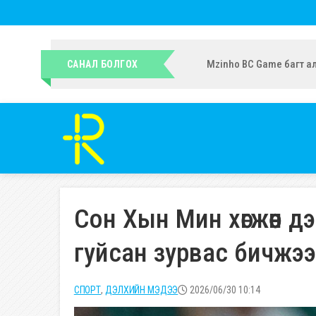
УИХ-ын гишүүн Ч.Ундрам
САНАЛ БОЛГОХ
Сон Хын Мин хөгжөөн 
гуйсан зурвас бичжээ
СПОРТ
,
ДЭЛХИЙН МЭДЭЭ
2026/06/30 10:14