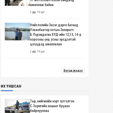
51 мотопомп бэлэн байдалд
ажиллаж байна
2 өдөр, 19 цаг
Нийслэлийн Засаг дарга бөгөөд
Улаанбаатар хотын Захирагч
Б.Пүрэвдагва ХУД-ийн 12,13, 14-р
хорооны үер, усны эрсдэлтэй
цэгүүдэд ажиллалаа
2 өдөр, 19 цаг
Бусад мэдээ
ИХ УНШСАН
Төр, нийгмийн нэрт зүтгэлтэн
С.Зоригийн хөшөөг буцаан
байрлууллаа