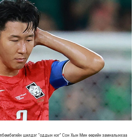
өлбөмбөгийн шилдэг "оддын нэг" Сон Хын Мин өөрийн замналынхаа