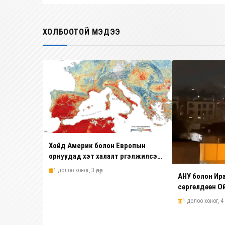
ХОЛБООТОЙ МЭДЭЭ
Хойд Америк болон Европын
орнуудад хэт халалт үргэлжилсээр
байна
1 долоо хоног, 3 өдөр
АНУ болон Ир
сөргөлдөөн О
ширүүсэв
1 долоо хоног, 4 ө