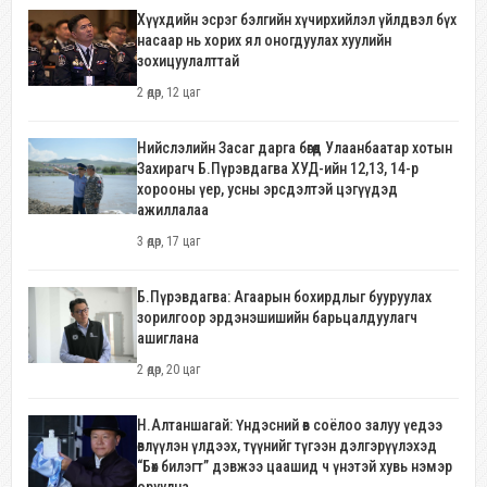
Хүүхдийн эсрэг бэлгийн хүчирхийлэл үйлдвэл бүх
насаар нь хорих ял оногдуулах хуулийн
зохицуулалттай
2 өдөр, 12 цаг
Нийслэлийн Засаг дарга бөгөөд Улаанбаатар хотын
Захирагч Б.Пүрэвдагва ХУД-ийн 12,13, 14-р
хорооны үер, усны эрсдэлтэй цэгүүдэд
ажиллалаа
3 өдөр, 17 цаг
Б.Пүрэвдагва: Агаарын бохирдлыг бууруулах
зорилгоор эрдэнэшишийн барьцалдуулагч
ашиглана
2 өдөр, 20 цаг
Н.Алтаншагай: Үндэсний өв соёлоо залуу үедээ
өвлүүлэн үлдээх, түүнийг түгээн дэлгэрүүлэхэд
“Бөх билэгт” дэвжээ цаашид ч үнэтэй хувь нэмэр
оруулна