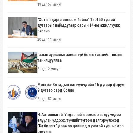
19 цаг, 57 минут
“Хотын дарга сонсож байна” 150150 тусгай
дугаарыг наймдугаар сарын 14-нөөс ажиллуулж
эхэлнэ
20 цаг, 11 минут
Газын зурвасыг зэвсэггүй болгох энхийн төлөвлөгөөг
танилцууллаа
21 цаг, 2 минут
Монгол-Хятадын сэтгүүлчдийн 16 дугаар форум
9 дүгээр сард болно
21 цаг, 52 минут
Н.Алтаншагай: Үндэсний өв соёлоо залуу үедээ
өвлүүлэн үлдээх, түүнийг түгээн дэлгэрүүлэхэд
“Бөх билэгт” дэвжээ цаашид ч үнэтэй хувь нэмэр
оруулна