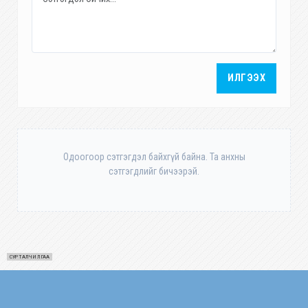
ИЛГЭЭХ
Одоогоор сэтгэгдэл байхгүй байна. Та анхны
сэтгэгдлийг бичээрэй.
СУРТАЛЧИЛГАА