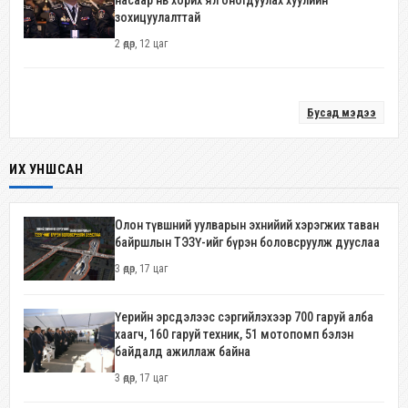
зохицуулалттай
2 өдөр, 12 цаг
Бусад мэдээ
ИХ УНШСАН
Олон түвшний уулварын эхнийий хэрэгжих таван
байршлын ТЭЗҮ-ийг бүрэн боловсруулж дууслаа
3 өдөр, 17 цаг
Үерийн эрсдэлээс сэргийлэхээр 700 гаруй алба
хаагч, 160 гаруй техник, 51 мотопомп бэлэн
байдалд ажиллаж байна
3 өдөр, 17 цаг