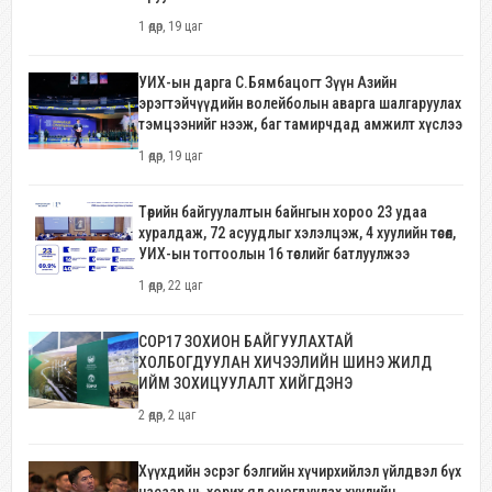
1 өдөр, 19 цаг
УИХ-ын дарга С.Бямбацогт Зүүн Азийн
эрэгтэйчүүдийн волейболын аварга шалгаруулах
тэмцээнийг нээж, баг тамирчдад амжилт хүслээ
1 өдөр, 19 цаг
Төрийн байгуулалтын байнгын хороо 23 удаа
хуралдаж, 72 асуудлыг хэлэлцэж, 4 хуулийн төсөл,
УИХ-ын тогтоолын 16 төслийг батлуулжээ
1 өдөр, 22 цаг
COP17 ЗОХИОН БАЙГУУЛАХТАЙ
ХОЛБОГДУУЛАН ХИЧЭЭЛИЙН ШИНЭ ЖИЛД
ИЙМ ЗОХИЦУУЛАЛТ ХИЙГДЭНЭ
2 өдөр, 2 цаг
Хүүхдийн эсрэг бэлгийн хүчирхийлэл үйлдвэл бүх
насаар нь хорих ял оногдуулах хуулийн