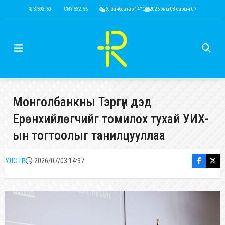
USD 3,593.50
CNY 532.56
RUB 44.52
Улаанбаатар 14°C
EUR 4,146.36
2026 оны 08 сарын 07
KRW 2.52
USD 3,593.
Монголбанкны Тэргүүн дэд
Ерөнхийлөгчийг томилох тухай УИХ-
ын тогтоолыг танилцууллаа
УЛС ТӨР
2026/07/03 14:37