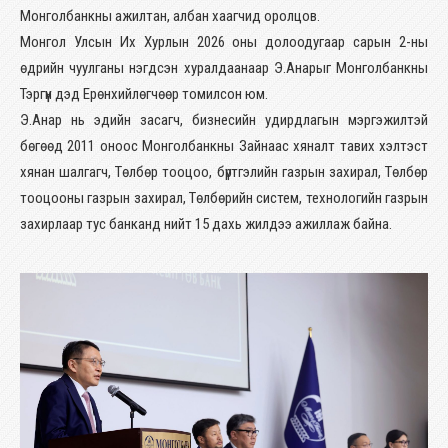
Монголбанкны ажилтан, албан хаагчид оролцов.
Монгол Улсын Их Хурлын 2026 оны долоодугаар сарын 2-ны
өдрийн чуулганы нэгдсэн хуралдаанаар Э.Анарыг Монголбанкны
Тэргүүн дэд Ерөнхийлөгчөөр томилсон юм.
Э.Анар нь эдийн засагч, бизнесийн удирдлагын мэргэжилтэй
бөгөөд 2011 оноос Монголбанкны Зайнаас хяналт тавих хэлтэст
хянан шалгагч, Төлбөр тооцоо, бүртгэлийн газрын захирал, Төлбөр
тооцооны газрын захирал, Төлбөрийн систем, технологийн газрын
захирлаар тус банканд нийт 15 дахь жилдээ ажиллаж байна.