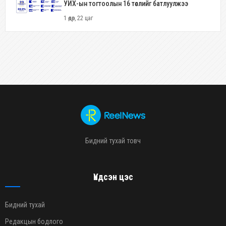
УИХ-ын тогтоолын 16 төслийг батлуулжээ
1 өдөр, 22 цаг
Бидний тухай товч
Үндсэн цэс
Бидний тухай
Редакцын бодлого