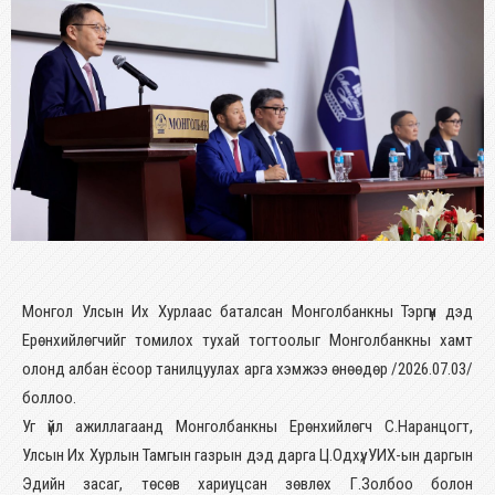
Монгол Улсын Их Хурлаас баталсан Монголбанкны Тэргүүн дэд
Ерөнхийлөгчийг томилох тухай тогтоолыг Монголбанкны хамт
олонд албан ёсоор танилцуулах арга хэмжээ өнөөдөр /2026.07.03/
боллоо.
Уг үйл ажиллагаанд Монголбанкны Ерөнхийлөгч С.Наранцогт,
Улсын Их Хурлын Тамгын газрын дэд дарга Ц.Одхүү, УИХ-ын даргын
Эдийн засаг, төсөв хариуцсан зөвлөх Г.Золбоо болон