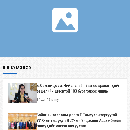
ШИНЭ МЭДЭЭ
Б.Сэмжидмаа: Нийслэлийн бизнес эрхлэгчдийг
зөвшөөрлийн шинжтэй 103 бүртгэлээс чөлөөллөө
17 цаг, 16 минут
Байнгын хорооны дарга Г.Тэмүүлэн тэргүүтэй
УИХ-ын гишүүд БНСУ-ын Үндэсний Ассамблейн
гишүүдийг хүлээн авч уулзав