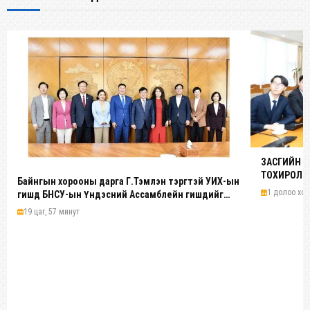
ЗАСГИЙН 
ТОХИРОЛЦ
Байнгын хорооны дарга Г.Тэмүүлэн тэргүүтэй УИХ-ын
1 долоо хон
гишүүд БНСУ-ын Үндэсний Ассамблейн гишүүдийг
хүлээн авч уулзав
19 цаг, 57 минут