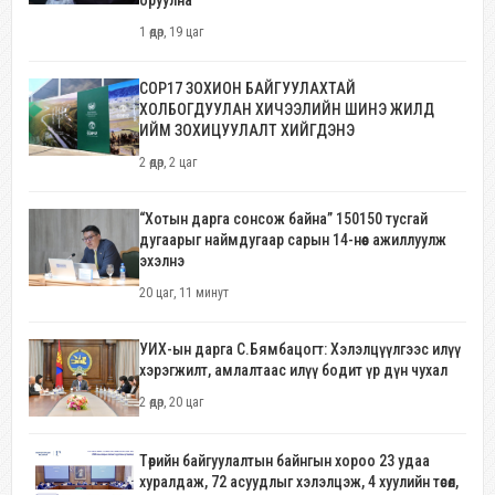
1 өдөр, 19 цаг
COP17 ЗОХИОН БАЙГУУЛАХТАЙ
ХОЛБОГДУУЛАН ХИЧЭЭЛИЙН ШИНЭ ЖИЛД
ИЙМ ЗОХИЦУУЛАЛТ ХИЙГДЭНЭ
2 өдөр, 2 цаг
“Хотын дарга сонсож байна” 150150 тусгай
дугаарыг наймдугаар сарын 14-нөөс ажиллуулж
эхэлнэ
20 цаг, 11 минут
УИХ-ын дарга С.Бямбацогт: Хэлэлцүүлгээс илүү
хэрэгжилт, амлалтаас илүү бодит үр дүн чухал
2 өдөр, 20 цаг
Төрийн байгуулалтын байнгын хороо 23 удаа
хуралдаж, 72 асуудлыг хэлэлцэж, 4 хуулийн төсөл,