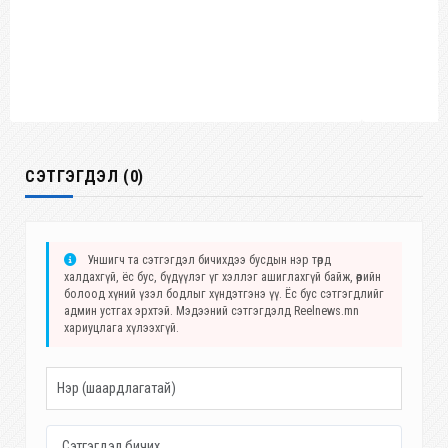
СЭТГЭГДЭЛ (0)
Уншигч та сэтгэгдэл бичихдээ бусдын нэр төрд
халдахгүй, ёс бус, бүдүүлэг үг хэллэг ашиглахгүй байж, өөрийн
болоод хүний үзэл бодлыг хүндэтгэнэ үү. Ёс бус сэтгэгдлийг
админ устгах эрхтэй. Мэдээний сэтгэгдэлд Reelnews.mn
хариуцлага хүлээхгүй.