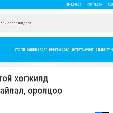
USD 3,593.50
CNY 532.56
RUB 44.
ын экс нөхөр Б.Наранцацралт найзтай нь ханилан, бүл нэмжээ
УЛС ТӨР
ЭДИЙН ЗАСАГ
НИЙГЭМ СОЁЛ
ЭНТЕРТАЙМЕНТ
CELEBRITY 
ртой хөгжилд
айлал, оролцоо