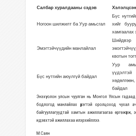
Салбар хуралдааны сэдэв
Хэлэлцсэн
Бүс нутги
Ногоон шилжилт ба Уур амьсгал
хийг буур
хамгаалах 
Шийдвэр
Эмэгтэйчүүдийн манлайлал
эмэгтэйчү
квотын тог
Уур амьс
үүдэлтэ
Бүс нутгийн аюулгүй байдал
хөдөлгөө
байдал
Энэхүү олон улсын чуулган нь Монгол Улсын гадаад
бодлогод манлайлах үүрэгтэй оролцоход чухал
байгууллагуудтай хамтын ажиллагаагаа өргөжүүлж, 
идэвхтэй ажиллахаа илэрхийллээ.
М.Саян