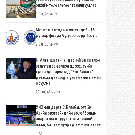
энхийн төлөвлөгөөг танилцууллаа
1 цаг, 34 минут
Монгол-Хятадын сэтгүүлчдийн 16
дугаар форум 9 дүгээр сард болно
2 цаг, 23 минут
Н.Алтаншагай: Үндэсний өв соёлоо
залуу үедээ өвлүүлэн үлдээх, түүнийг
түгээн дэлгэрүүлэхэд “Бөх билэгт”
дэвжээ цаашид ч үнэтэй хувь нэмэр
оруулна
23 цаг, 43 минут
УИХ-ын дарга С.Бямбацогт Зүүн
Азийн эрэгтэйчүүдийн волейболын
аварга шалгаруулах тэмцээнийг
нээж, баг тамирчдад амжилт хүслээ
1 өдөр