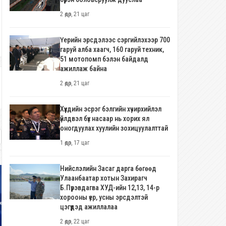
2 өдөр, 21 цаг
Үерийн эрсдэлээс сэргийлэхээр 700
гаруй алба хаагч, 160 гаруй техник,
51 мотопомп бэлэн байдалд
ажиллаж байна
2 өдөр, 21 цаг
Хүүхдийн эсрэг бэлгийн хүчирхийлэл
үйлдвэл бүх насаар нь хорих ял
оногдуулах хуулийн зохицуулалттай
1 өдөр, 17 цаг
Нийслэлийн Засаг дарга бөгөөд
Улаанбаатар хотын Захирагч
Б.Пүрэвдагва ХУД-ийн 12,13, 14-р
хорооны үер, усны эрсдэлтэй
цэгүүдэд ажиллалаа
2 өдөр, 22 цаг