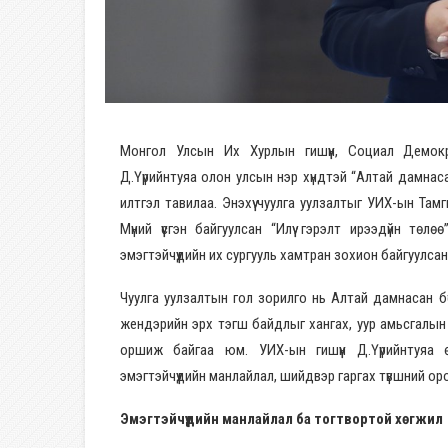
Монгол Улсын Их Хурлын гишүүн, Социал Демок
Д.Үүрийнтуяа олон улсын нэр хүндтэй “Алтай дамна
илтгэл тавилаа. Энэхүү чуулга уулзалтыг УИХ-ын Та
Мүний үүсгэн байгуулсан “Илүү гэрэлт ирээдүйн т
эмэгтэйчүүдийн их сургууль хамтран зохион байгуулсан
Чуулга уулзалтын гол зорилго нь Алтай дамнасан б
жендэрийн эрх тэгш байдлыг хангах, уур амьсгалын
оршиж байгаа юм. УИХ-ын гишүүн Д.Үүрийнтуяа 
эмэгтэйчүүдийн манлайлал, шийдвэр гаргах түвшний о
Эмэгтэйчүүдийн манлайлал ба тогтвортой хөгжил