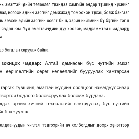
 эмэгтэйчүүдийн төлөөлөл түүхэндээ хамгийн өндөр түвшинд хүрснийг
гаалал, ногоон эдийн засгийг дэмжихэд томоохон түлхэц болж байгааг
ь зөвхөн эдийн засгийн өсөлт биш, харин нийгмийн бүх бүлгийн тэгш
явдал юм. Үүнд эмэгтэйчүүдийн дуу хоолой, мэдрэмжтэй шийдвэрүүд
а.
аар багцлан харуулж байна:
зохицох чадвар:
Алтай дамнасан бүс нутгийн эмзэг
ын өөрчлөлтийн сөрөг нөлөөллийг бууруулах хамтарсан
аргах түвшинд эмэгтэйчүүдийн оролцоог нэмэгдүүлснээр
гтвортой бодлого боловсруулах боломж бүрдэнэ.
гдэх эрчим хүчний технологийг нэвтрүүлэх, бүс нутгийн
йг бэхжүүлэх.
ралдаануудын чиглэл, тэдгээрийн ач холбогдлыг доорх хүснэгтээр