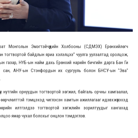
рат Монголын Эмэгтэйчүүдийн Холбооны (СДМЭХ) Ерөнхийлөгч
сан тогтвортой байдлын яриа хэлэлцээ” чуулга уулзалтад оролцож,
мгын газар, НҮБ-ын найм дахь Ерөнхий нарийн бичгийн дарга Бан Ги
өлөө” сан, АНУ-ын Стэнфордын их сургууль болон БНСУ-ын "Эва"
.
үс нутгийн орнуудын тогтвортой хөгжил, байгаль орчны хамгаалал,
 өөрчлөлттэй тэмцэхэд чиглэсэн хамтын ажиллагааг идэвхжүүлэхэд
өөрийн илтгэлдээ тогтвортой хөгжлийн зорилтуудыг хангахад
ролцоо ямар чухал болохыг онцлон тэмдэглэв.