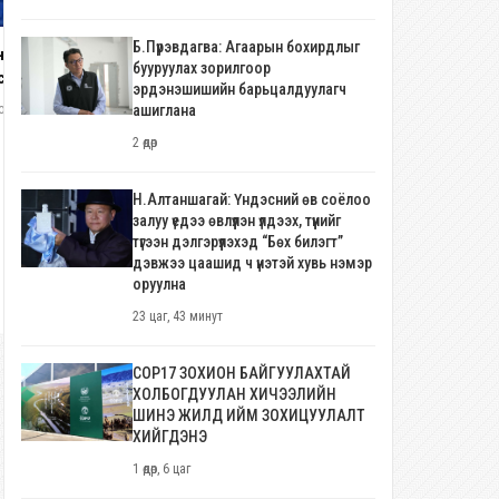
Монгол Улс анх удаа ЮНЕСКО-ги
Дэлхийн өвийн хорооны 48 дуга
Б.Пүрэвдагва: Агаарын бохирдлыг
чуулганд үндсэн 21 гишүүн орны
нхий хяналтын хоёр удаагийн
2 долоо хоног, 2 өдөр
бууруулах зорилгоор
нэгээр оролцоно
сголд 345 хүн оролцжээ
эрдэнэшишийн барьцалдуулагч
ашиглана
олоо хоног, 6 өдөр
2 өдөр
Н.Алтаншагай: Үндэсний өв соёлоо
залуу үедээ өвлүүлэн үлдээх, түүнийг
түгээн дэлгэрүүлэхэд “Бөх билэгт”
дэвжээ цаашид ч үнэтэй хувь нэмэр
оруулна
23 цаг, 43 минут
COP17 ЗОХИОН БАЙГУУЛАХТАЙ
ХОЛБОГДУУЛАН ХИЧЭЭЛИЙН
ШИНЭ ЖИЛД ИЙМ ЗОХИЦУУЛАЛТ
ХИЙГДЭНЭ
1 өдөр, 6 цаг