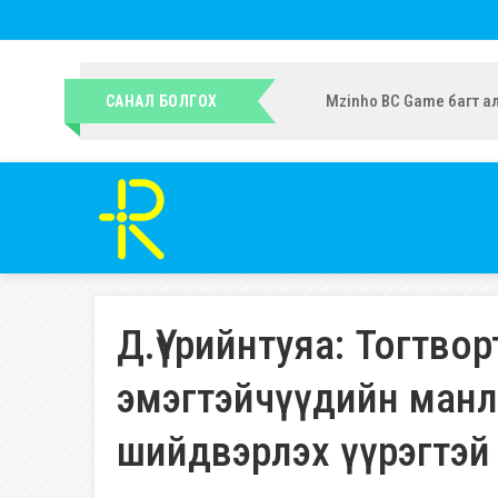
УИХ-ын гишүүн Ч.Ундрам
САНАЛ БОЛГОХ
Д.Үүрийнтуяа: Тогтво
эмэгтэйчүүдийн манл
шийдвэрлэх үүрэгтэй