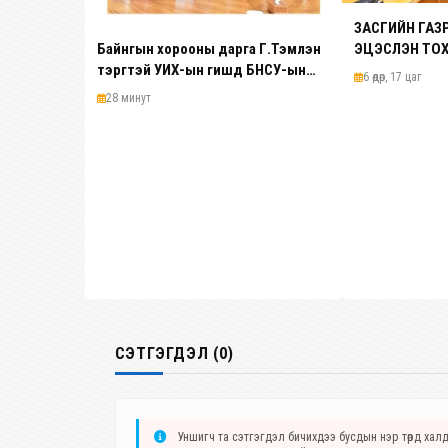
ЗАСГИЙН ГА
Байнгын хорооны дарга Г.Тэмүүлэн
ЭЦЭСЛЭН ТО
тэргүүтэй УИХ-ын гишүүд БНСУ-ын
6 өдөр, 17 цаг
Үндэсний Ассамблейн гишүүдийг
28 минут
хүлээн авч уулзав
СЭТГЭГДЭЛ (0)
Уншигч та сэтгэгдэл бичихдээ бусдын нэр төрд халда