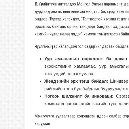
Д.Үүрийнтуяа илтгэлдээ Монгол Улсын парламент дахь
дурдаад энэ нь нийгмийн хөгжил, гэр бүл, хүүхэд хам
онцлов. Тэрээр хэлэхдээ, “Тогтвортой хөгжил гэдэг н
оролцоо, байгаль орчны тэнцвэрт байдлыг хадгалах 
хамгийн чухал нөлөө үзүүлдэг” хэмээн тэмдэглэсэн байн
Чуулганы үеэр хэлэлцсэн гол сэдвүүдийг дараах байдл
Уур амьсгалын өөрчлөлт ба дасан 
экосистемийг хамгаалах, уур амьсгал
төслүүдийг хэрэгжүүлэх.
Жендэрийн эрх тэгш байдал:
Шийдвэр г
нийгмийн тэгш бус байдлыг бууруулж, то
Ногоон шилжилт ба инноваци:
Сэргээ
хэмжээнд ногоон эдийн засгийн түншлэли
Мөн чуулга уулзалтаар хэлэлцсэн үндсэн салбар ху
харуулав.