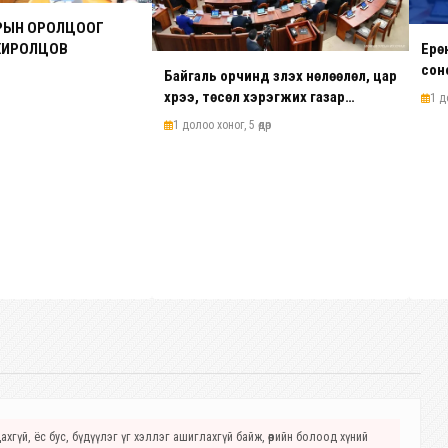
ЗРЫН ОРОЛЦООГ
ХИРОЛЦОВ
Ерө
сон
Байгаль орчинд үзүүлэх нөлөөлөл, цар
хүрээ, төсөл хэрэгжих газар
1 д
нутгийн байршил, хүчин чадлыг
1 долоо хоног, 5 өдөр
харгалзан төслүүдийг зэрэглэлд
хувааж, ангиллыг тодорхой
болголоо
хгүй, ёс бус, бүдүүлэг үг хэллэг ашиглахгүй байж, өөрийн болоод хүний