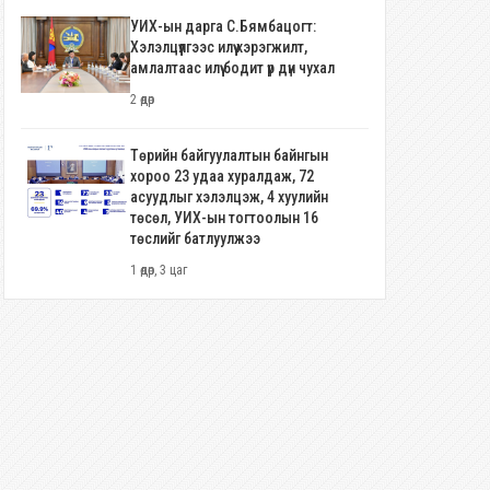
УИХ-ын дарга С.Бямбацогт:
Хэлэлцүүлгээс илүү хэрэгжилт,
амлалтаас илүү бодит үр дүн чухал
2 өдөр
Төрийн байгуулалтын байнгын
хороо 23 удаа хуралдаж, 72
асуудлыг хэлэлцэж, 4 хуулийн
төсөл, УИХ-ын тогтоолын 16
төслийг батлуулжээ
1 өдөр, 3 цаг