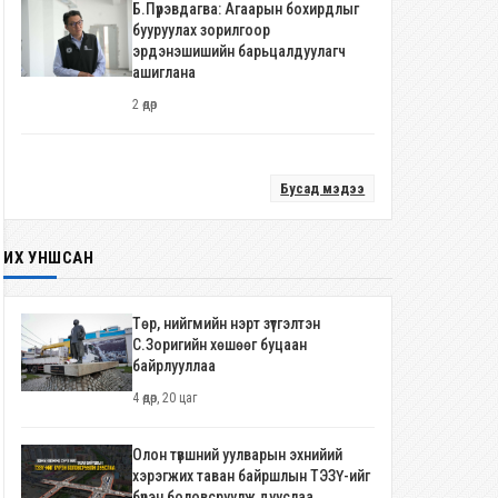
Б.Пүрэвдагва: Агаарын бохирдлыг
бууруулах зорилгоор
эрдэнэшишийн барьцалдуулагч
ашиглана
2 өдөр
Бусад мэдээ
ИХ УНШСАН
Төр, нийгмийн нэрт зүтгэлтэн
С.Зоригийн хөшөөг буцаан
байрлууллаа
4 өдөр, 20 цаг
Олон түвшний уулварын эхнийий
хэрэгжих таван байршлын ТЭЗҮ-ийг
бүрэн боловсруулж дууслаа