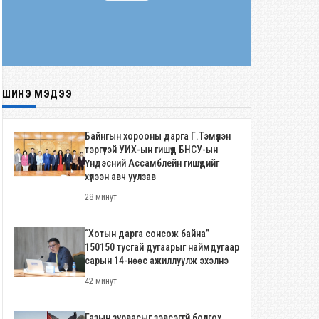
ШИНЭ МЭДЭЭ
Байнгын хорооны дарга Г.Тэмүүлэн
тэргүүтэй УИХ-ын гишүүд БНСУ-ын
Үндэсний Ассамблейн гишүүдийг
хүлээн авч уулзав
28 минут
“Хотын дарга сонсож байна”
150150 тусгай дугаарыг наймдугаар
сарын 14-нөөс ажиллуулж эхэлнэ
42 минут
Газын зурвасыг зэвсэггүй болгох