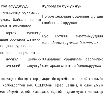
 гол асуудлууд
Хүлээгдэж буй үр дүн
йн хэмжээнд хүлэмжийн
Ногоон хөгжлийн бодлогын уялдаа
уулах, байгаль орчныг
холбоог сайжруулах
хамтын ажиллагаа
 гаргах түвшинд
Бүс нутгийн эмэгтэйчүүдийн
үдийн оролцоог дэмжих,
манлайллын сүлжээг бэхжүүлэх
толцооны үр нөлөө
галын өөрчлөлтөөс
й нүүдэл шилжих
Хямралаас урьдчилан сэргийлэх
н, хүнсний аюулгүй
хамтарсан стратеги боловсруулах
 харилцааг бэхжүүлэх тэр дундаа бүс нутгийн тогтвортой хөгжлийн
 ач холбогдолтой юм. СДМЭХ-ны зүгээс цаашид ч олон улсын
эмэгтэйчүүдийн эрхийг хамгаалах, тэднийг чадавхжуулах чиглэлээр