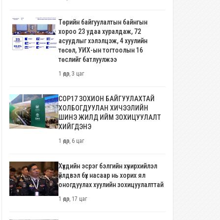
Төрийн байгуулалтын байнгын
хороо 23 удаа хуралдаж, 72
асуудлыг хэлэлцэж, 4 хуулийн
төсөл, УИХ-ын тогтоолын 16
төслийг батлуулжээ
1 өдөр, 3 цаг
COP17 ЗОХИОН БАЙГУУЛАХТАЙ
ХОЛБОГДУУЛАН ХИЧЭЭЛИЙН
ШИНЭ ЖИЛД ИЙМ ЗОХИЦУУЛАЛТ
ХИЙГДЭНЭ
1 өдөр, 6 цаг
Хүүхдийн эсрэг бэлгийн хүчирхийлэл
үйлдвэл бүх насаар нь хорих ял
оногдуулах хуулийн зохицуулалттай
1 өдөр, 17 цаг