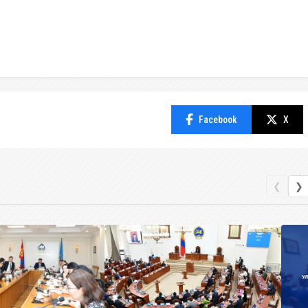
Facebook
X
❮
❯