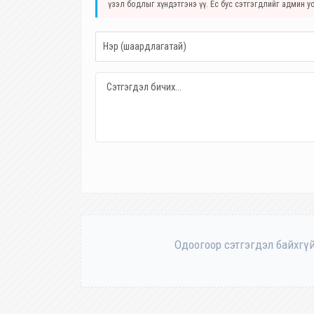
үзэл бодлыг хүндэтгэнэ үү. Ёс бус сэтгэгдлийг админ у
Одоогоор сэтгэгдэл байхгүй