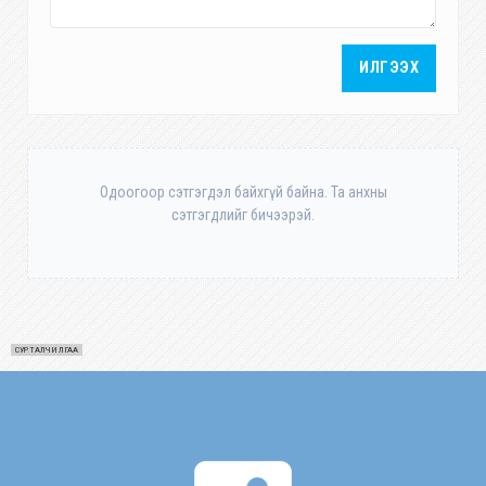
ИЛГЭЭХ
Одоогоор сэтгэгдэл байхгүй байна. Та анхны
сэтгэгдлийг бичээрэй.
СУРТАЛЧИЛГАА