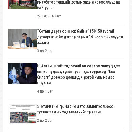
инкубатор төвүүдийг хотын захын хорооллуудад
байгуулна
22 цаг, 10 минут
“Хотын дарга сонсож байна” 150150 тусгай
дугаарыг наймдугаар сарын 14-нөөс ажиллуулж
эхэлнэ
3 өдөр, 2 цаг
Н.Алтаншагай: Үндэсний өв соёлоо залуу үедээ
өвлүүлэн үлдээх, түүнийг түгээн дэлгэрүүлэхэд “Бөх
билэгт” дэвжээ цаашид ч үнэтэй хувь нэмэр
оруулна
4 өдөр, 1 цаг
Энхтайваны гүүр, Нарны авто замыг холбосон
туслах замын хөдөлгөөнийг түр хаана
2 өдөр, 2 цаг