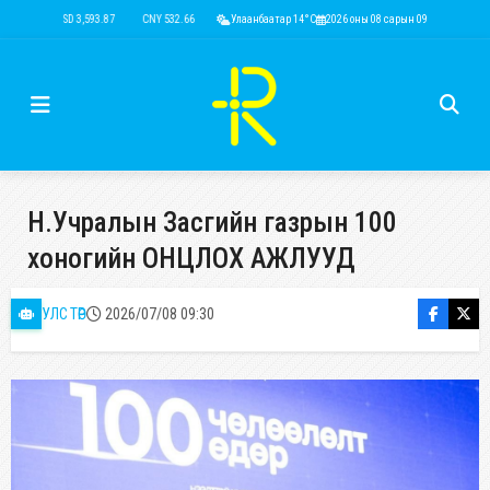
USD 3,593.87
CNY 532.66
RUB 43.77
Улаанбаатар 14°C
EUR 4,141.04
2026 оны 08 сарын 09
KRW 2.53
USD 3,593
Н.Учралын Засгийн газрын 100
хоногийн ОНЦЛОХ АЖЛУУД
УЛС ТӨР
2026/07/08 09:30