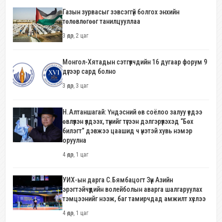
Газын зурвасыг зэвсэггүй болгох энхийн
төлөвлөгөөг танилцууллаа
3 өдөр, 2 цаг
Монгол-Хятадын сэтгүүлчдийн 16 дугаар форум 9
дүгээр сард болно
3 өдөр, 3 цаг
Н.Алтаншагай: Үндэсний өв соёлоо залуу үедээ
өвлүүлэн үлдээх, түүнийг түгээн дэлгэрүүлэхэд “Бөх
билэгт” дэвжээ цаашид ч үнэтэй хувь нэмэр
оруулна
4 өдөр, 1 цаг
УИХ-ын дарга С.Бямбацогт Зүүн Азийн
эрэгтэйчүүдийн волейболын аварга шалгаруулах
тэмцээнийг нээж, баг тамирчдад амжилт хүслээ
4 өдөр, 1 цаг