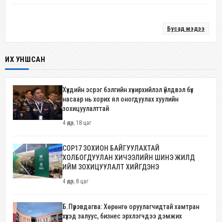
Бусад мэдээ
ИХ УНШСАН
Хүүхдийн эсрэг бэлгийн хүчирхийлэл үйлдвэл бүх
насаар нь хорих ял оногдуулах хуулийн
зохицуулалттай
4 өдөр, 18 цаг
COP17 ЗОХИОН БАЙГУУЛАХТАЙ
ХОЛБОГДУУЛАН ХИЧЭЭЛИЙН ШИНЭ ЖИЛД
ИЙМ ЗОХИЦУУЛАЛТ ХИЙГДЭНЭ
4 өдөр, 8 цаг
Б.Пүрэвдагва: Хөрөнгө оруулагчидтай хамтран
хүүхэд залуус, бизнес эрхлэгчдээ дэмжих