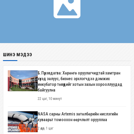
ШИНЭ МЭДЭЭ
Б.Пүрэвдагва: Хөрөнгө оруулагчидтай хамтран
хүүхэд залуус, бизнес эрхлэгчдээ дэмжих
инкубатор төвүүдийг хотын захын хорооллуудад
байгуулна
22 цаг, 10 минут
NASA сарны Artemis хөтөлбөрийн нислэгийн
хуваарьт томоохон өөрчлөлт орууллаа
2 өдөр, 1 цаг