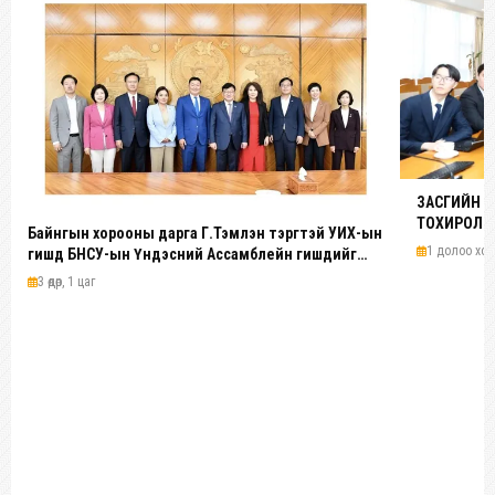
ЗАСГИЙН 
ТОХИРОЛЦ
Байнгын хорооны дарга Г.Тэмүүлэн тэргүүтэй УИХ-ын
1 долоо хоног
гишүүд БНСУ-ын Үндэсний Ассамблейн гишүүдийг
хүлээн авч уулзав
3 өдөр, 1 цаг