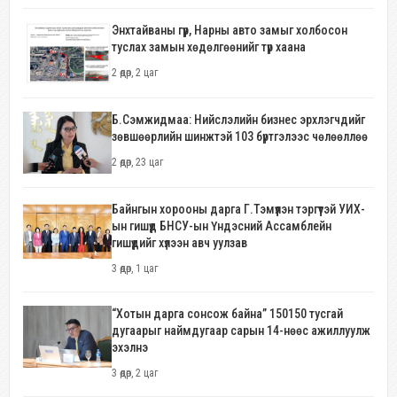
Энхтайваны гүүр, Нарны авто замыг холбосон
туслах замын хөдөлгөөнийг түр хаана
2 өдөр, 2 цаг
Б.Сэмжидмаа: Нийслэлийн бизнес эрхлэгчдийг
зөвшөөрлийн шинжтэй 103 бүртгэлээс чөлөөллөө
2 өдөр, 23 цаг
Байнгын хорооны дарга Г.Тэмүүлэн тэргүүтэй УИХ-
ын гишүүд БНСУ-ын Үндэсний Ассамблейн
гишүүдийг хүлээн авч уулзав
3 өдөр, 1 цаг
“Хотын дарга сонсож байна” 150150 тусгай
дугаарыг наймдугаар сарын 14-нөөс ажиллуулж
эхэлнэ
3 өдөр, 2 цаг