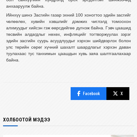
анхааруулж байна.
Ийнхүү шинэ Засгийн газар эхний 100 хоногтоо эдийн засгийг
чөлөөлөх, хувийн хэвшлийг дэмжих чиглэлд томоохон
алхмуудыг хийсэн гэж өөрсдийгөө дүгнэж байна. Гэвч цаашид
төсвийн алдагдлыг нөхөх, инфляцийг тогтворжуулах зэрэг
эдийн засгийн суурь асуудлуудыг хэрхэн шийдвэрлэх болон
улс төрийн сөрөг хүчний шахалт шаардлагыг хэрхэн даван
туулахаас тус танхимын цаашдын хувь заяа шалтгаалахаар
байна.
Facebook
X
ХОЛБООТОЙ МЭДЭЭ