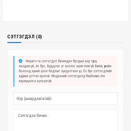
СЭТГЭГДЭЛ (0)
Уншигч та сэтгэгдэл бичихдээ бусдын нэр төрд
халдахгүй, ёс бус, бүдүүлэг үг хэллэг ашиглахгүй байж, өөрийн
болоод хүний үзэл бодлыг хүндэтгэнэ үү. Ёс бус сэтгэгдлийг
админ устгах эрхтэй. Мэдээний сэтгэгдэлд Reelnews.mn
хариуцлага хүлээхгүй.