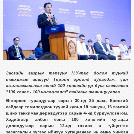
Засгийн газрын тэргүүн Н.Учрал болон түүний
танхимын гишүүд Төрийн ордонд хуралдаж, үйл
ажиллагааныхаа эхний 100 хоногийн үр дүнг нэгтгэсэн
"100 хоног - 100 чөлөөлөлт" тайланг танилцууллаа.
Өнгөрсөн гуравдугаар сарын 30-нд 35 дахь Ерөнхий
сайдаар томилогдсон түүний хувьд 19 гишүүн, 16 яамтай
шинэ танхимаа дөрөвдүгээр сарын 4-нд бүрдүүлсэн юм.
Хэдийгээр албан ёсны 100 хоногийн хугацаа
долоодугаар сарын 12-нд тохиох ч гүйцэтгэх
засаглалын зүгээс ийнхүү хугацаанаас нь өмнө хийсэн