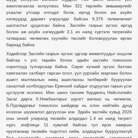
ажиллагаагаа эхлүүлжээ. Мөн 321 төрлийн зөвшөөрлийг
ухаалаг утсаар олгодог болж, иргэд болон аж ахуйн
нэгжүүдэд дарамт учруулдаг байсан 9,376 төлөвлөгөөт
шалгалтыг цуцалсан байна. Засгийн газрын зүгээс иргэд
болон аж ахуйн нэгжүүдийг 3.1 их наяд хүртэлх төгрөгийн
татвараас чөлөөлөх хуулийн төслийг боловсруулан өргөн
бариад байна.
Хэдийгээр Засгийн газрын зүгээс эдгээр амжилтуудыг онцолж
байгаа ч улс төрийн болон эдийн засгийн томоохон
сорилтууд тулгарсаар байна. Сөрөг хүчний зүгээс батлан
хамгаалах салбарт гарсан осол, уул уурхайн маргаан болон
ашигт малтмалын нөөц ашигласны төлбөрийг бууруулах
саналтай холбогдуулан Ерөнхий сайдыг огцруулах гарын үсэг
цуглуулж эхэлжээ. Мөн шинэ танхим бүрдмэгц Нийслэлийн
Засаг дарга Х.Нямбаатарыг үүрэгт ажлаас нь чөлөөлж,
Б.Пүрэвдагвыг томилсон шийдвэр нь олон нийтийн дунд
ихээхэн шүүмжлэл дагуулсан юм. Эдийн засгийн хувьд 2026
оны эхний улиралд төсвийн алдагдал 1.4 их наяд төгрөгт
хүрч, инфляци 11 хувьтай байгаа тул ирэх намрын
чуулганаар төсвийн тодотгол хийж, алдагдлыг бууруулахгүй
бол санхүүгийн хүндрэлд орох эрсдэлтэйг шинжээчид