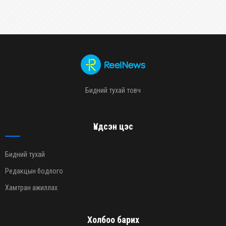
Бидний тухай товч
Үндсэн цэс
Бидний тухай
Редакцын бодлого
Хамтран ажиллах
Холбоо барих