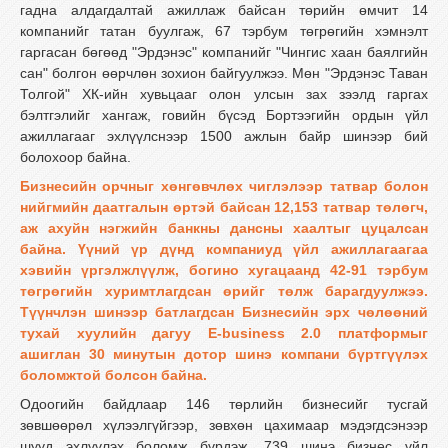
гадна алдагдалтай ажиллаж байсан төрийн өмчит 14
компанийг татан буулгаж, 67 тэрбум төгрөгийн хэмнэлт
гаргасан бөгөөд "Эрдэнэс" компанийг "Чингис хаан баялгийн
сан" болгон өөрчлөн зохион байгуулжээ. Мөн "Эрдэнэс Таван
Толгой" ХК-ийн хувьцааг олон улсын зах зээлд гаргах
бэлтгэлийг хангаж, говийн бүсэд Бортээгийн ордын үйл
ажиллагааг эхлүүлснээр 1500 ажлын байр шинээр бий
болохоор байна.
Бизнесийн орчныг хөнгөвчлөх чиглэлээр татвар болон
нийгмийн даатгалын өртэй байсан 12,153 татвар төлөгч,
аж ахуйн нэгжийн банкны дансны хаалтыг цуцалсан
байна. Үүний үр дүнд компаниуд үйл ажиллагаагаа
хэвийн үргэлжлүүлж, богино хугацаанд 42-91 тэрбум
төгрөгийн хуримтлагдсан өрийг төлж барагдуулжээ.
Түүнчлэн шинээр батлагдсан Бизнесийн эрх чөлөөний
тухай хуулийн дагуу E-business 2.0 платформыг
ашиглан 30 минутын дотор шинэ компани бүртгүүлэх
боломжтой болсон байна.
Одоогийн байдлаар 146 төрлийн бизнесийг тусгай
зөвшөөрөл хүлээлгүйгээр, зөвхөн цахимаар мэдэгдсэнээр
шууд эхлүүлэх боломж бүрдэж, 739 шинэ бизнес үйл