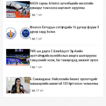
NASA сарны Artemis хөтөлбөрийн нислэгийн
хуваарьт томоохон өөрчлөлт орууллаа
2 өдөр, 1 цаг
Монгол-Хятадын сэтгүүлчдийн 16 дугаар форум 9
дүгээр сард болно
3 өдөр, 3 цаг
УИХ-ын дарга С.Бямбацогт Зүүн Азийн
эрэгтэйчүүдийн волейболын аварга шалгаруулах
тэмцээнийг нээж, баг тамирчдад амжилт хүслээ
4 өдөр, 1 цаг
Б.Сэмжидмаа: Нийслэлийн бизнес эрхлэгчдийг
зөвшөөрлийн шинжтэй 103 бүртгэлээс чөлөөллөө
2 өдөр, 23 цаг