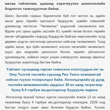
ажлаа тайлагнаж, цаашид хэрэгжүүлэх шинэчлэлийн
бодлогоо танилцуулсан байна.
Шинэ Засгийн газрын баримталж буй гол чиглэл нь эдийн
засаг дахь төрийн оролцоог бууруулж, хувийн хэвшлийг
дэмжихэд чиглэсэн "Чөлөөлье" үндэсний санаачилга юм.
Өдгөө улс орны эдийн засгийн 61 хувийг төсөв болон төрийн
өмчит үйлдвэрийн газрууд бүрдүүлж байгааг өөрчлөхийн тулд
дөрвөн үндсэн чиглэлээр шинэчлэл хийхээр төлөвлөжээ. Үүнд
эдийн засаг, эрх зүйн чөлөөлөлт, ногоон хөгжлийн чөлөөлөлт,
шүүх эрх мэдлийн шинэчлэл болон төрийн үйлчилгээг
цахимжуулж, хиймэл оюун ухаан нэвтрүүлэх замаар авилгыг
бууруулах зорилтууд багтаж байна.
Тайлант хугацаанд гарсан томоохон ололтуудын нэг нь
Оюу Толгой төслийн хүрээнд Рио Тинто компанитай
хийсэн түүхэн тохиролцоо байв. Хэлэлцээрийн үр дүнд
төслийн менежментийн зардлыг 30 их наяд төгрөгөөр
буюу 8.4 тэрбум ам.доллароор бууруулж чаджээ.
Ингэснээр манай талын хүртэх санхүүгийн өгөөж 13 их наяд
төгрөгөөр буюу 4 тэрбум ам.доллароор нэмэгдэж, 2026 онд
багтан ногдол ашиг авах боломж бүрдсэн байна. Үүнээс