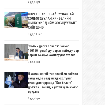
4 өдөр, 5 цаг
COP17 ЗОХИОН БАЙГУУЛАХТАЙ
ХОЛБОГДУУЛАН ХИЧЭЭЛИЙН
ШИНЭ ЖИЛД ИЙМ ЗОХИЦУУЛАЛТ
ХИЙГДЭНЭ
3 өдөр, 11 цаг
“Хотын дарга сонсож байна”
150150 тусгай дугаарыг наймдугаар
сарын 14-нөөс ажиллуулж эхэлнэ
2 өдөр, 5 цаг
Н.Алтаншагай: Үндэсний өв соёлоо
залуу үедээ өвлүүлэн үлдээх, түүнийг
түгээн дэлгэрүүлэхэд “Бөх билэгт”
дэвжээ цаашид ч үнэтэй хувь нэмэр
оруулна
3 өдөр, 4 цаг