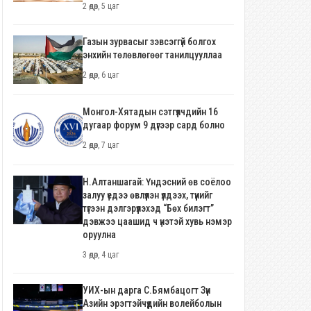
2 өдөр, 5 цаг
Газын зурвасыг зэвсэггүй болгох
энхийн төлөвлөгөөг танилцууллаа
2 өдөр, 6 цаг
Монгол-Хятадын сэтгүүлчдийн 16
дугаар форум 9 дүгээр сард болно
2 өдөр, 7 цаг
Н.Алтаншагай: Үндэсний өв соёлоо
залуу үедээ өвлүүлэн үлдээх, түүнийг
түгээн дэлгэрүүлэхэд “Бөх билэгт”
дэвжээ цаашид ч үнэтэй хувь нэмэр
оруулна
3 өдөр, 4 цаг
УИХ-ын дарга С.Бямбацогт Зүүн
Азийн эрэгтэйчүүдийн волейболын