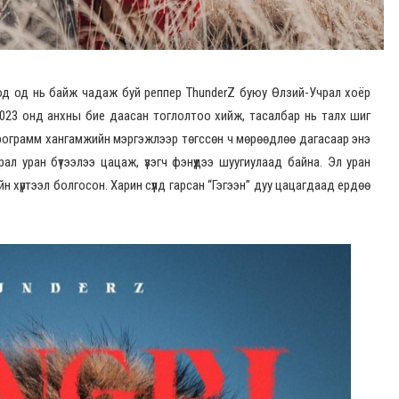
а тод од нь байж чадаж буй реппер ThunderZ буюу Өлзий-Учрал хоёр
2023 онд анхны бие даасан тоглолтоо хийж, тасалбар нь талх шиг
 программ хангамжийн мэргэжлээр төгссөн ч мөрөөдлөө дагасаар энэ
ал уран бүтээлээ цацаж, үзэгч фэнүүдээ шуугиулаад байна. Эл уран
йн хүртээл болгосон. Харин сүүлд гарсан “Гэгээн” дуу цацагдаад ердөө