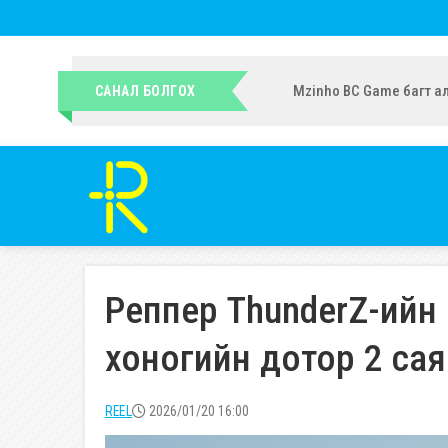
УИХ-ын гишүүн Ч.Ундрам
САНАЛ БОЛГОХ
Реппер ThunderZ-ийн 
хоногийн дотор 2 сая 
REEL
2026/01/20 16:00