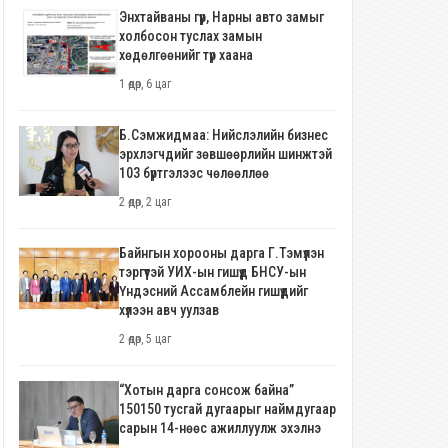
Энхтайваны гүүр, Нарны авто замыг
холбосон туслах замын
хөдөлгөөнийг түр хаана
1 өдөр, 6 цаг
Б.Сэмжидмаа: Нийслэлийн бизнес
эрхлэгчдийг зөвшөөрлийн шинжтэй
103 бүртгэлээс чөлөөллөө
2 өдөр, 2 цаг
Байнгын хорооны дарга Г.Тэмүүлэн
тэргүүтэй УИХ-ын гишүүд БНСУ-ын
Үндэсний Ассамблейн гишүүдийг
хүлээн авч уулзав
2 өдөр, 5 цаг
“Хотын дарга сонсож байна”
150150 тусгай дугаарыг наймдугаар
сарын 14-нөөс ажиллуулж эхэлнэ