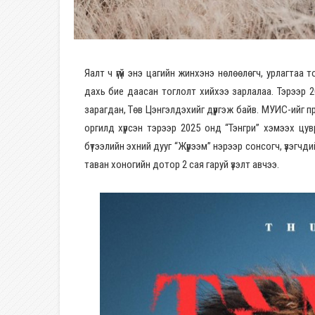
Яалт ч үгүй энэ цагийн жинхэнэ нөлөөлөгч, урлагта
дахь бие даасан тоглолт хийхээ зарлалаа. Тэрээр 
зарагдан, Төв Цэнгэлдэхийг дүүргэж байв. МУИС-ийг
оргилд хүрсэн тэрээр 2025 онд “Тэнгри” хэмээх цувр
бүтээлийн эхний дууг “Жүрээм” нэрээр сонсогч, үзэгчди
таван хоногийн дотор 2 сая гаруй үзэлт авчээ.