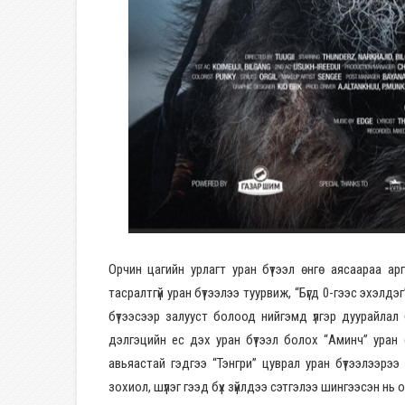
Орчин цагийн урлагт уран бүтээл өнгө аясаараа ар
тасралтгүй уран бүтээлээ туурвиж, “Бүгд 0-гээс эхэлд
бүтээсээр залууст болоод нийгэмд үлгэр дуурайлал
дэлгэцийн ес дэх уран бүтээл болох “Аминч” уран 
авьяастай гэдгээ “Тэнгри” цуврал уран бүтээлээрээ
зохиол, шүлэг гээд бүх зүйлдээ сэтгэлээ шингээсэн нь 