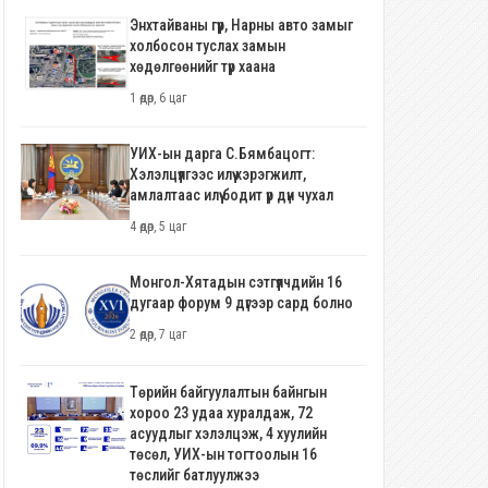
Энхтайваны гүүр, Нарны авто замыг
холбосон туслах замын
хөдөлгөөнийг түр хаана
1 өдөр, 6 цаг
УИХ-ын дарга С.Бямбацогт:
Хэлэлцүүлгээс илүү хэрэгжилт,
амлалтаас илүү бодит үр дүн чухал
4 өдөр, 5 цаг
Монгол-Хятадын сэтгүүлчдийн 16
дугаар форум 9 дүгээр сард болно
2 өдөр, 7 цаг
Төрийн байгуулалтын байнгын
хороо 23 удаа хуралдаж, 72
асуудлыг хэлэлцэж, 4 хуулийн
төсөл, УИХ-ын тогтоолын 16
төслийг батлуулжээ