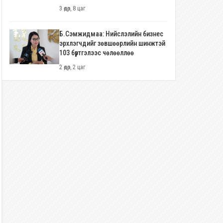
3 өдөр, 8 цаг
Б.Сэмжидмаа: Нийслэлийн бизнес
эрхлэгчдийг зөвшөөрлийн шинжтэй
103 бүртгэлээс чөлөөллөө
2 өдөр, 2 цаг