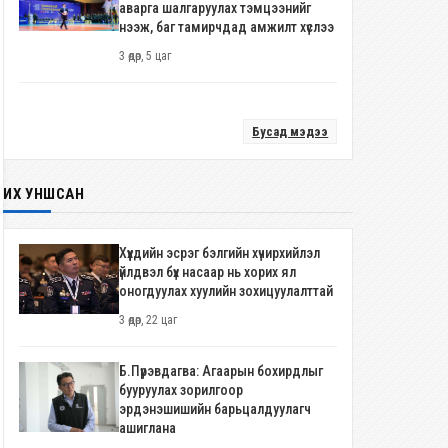
аварга шалгаруулах тэмцээнийг
нээж, баг тамирчдад амжилт хүслээ
3 өдөр, 5 цаг
Бусад мэдээ
ИХ УНШСАН
Хүүхдийн эсрэг бэлгийн хүчирхийлэл
үйлдвэл бүх насаар нь хорих ял
оногдуулах хуулийн зохицуулалттай
3 өдөр, 22 цаг
Б.Пүрэвдагва: Агаарын бохирдлыг
бууруулах зорилгоор
эрдэнэшишийн барьцалдуулагч
ашиглана