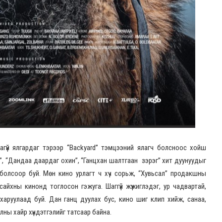
гагүй ялгардаг тэрээр “Backyard” тэмцээний ялагч болсноос хойш
эг”, “Дандаа даардаг охин”, “Ганцхан шалтгаан зэрэг” хит дуунуудыг
 болсоор буй. Мөн кино урлагт ч хүч сорьж, “Хувьсал” продакшны
сайхны кинонд тоглосон гэжуга. Шаггүй жүжиглэдэг, ур чадвартай,
 харуулаад буй. Дан ганц дуулах бус, кино шиг клип хийж, санаа,
олны хайр хүндэтгэлийг татсаар байна.