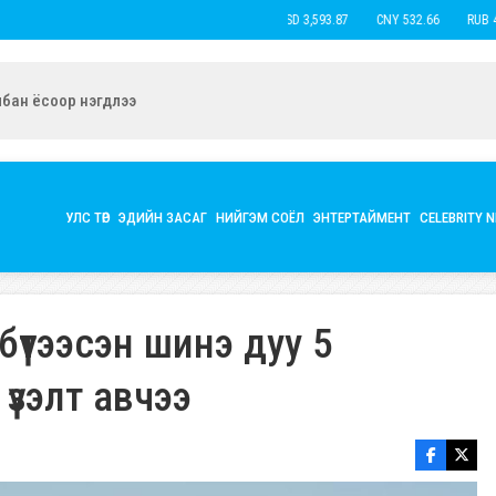
USD 3,593.87
CNY 532.66
RUB 43.77
ын экс нөхөр Б.Наранцацралт найзтай нь ханилан, бүл нэмжээ
УЛС ТӨР
ЭДИЙН ЗАСАГ
НИЙГЭМ СОЁЛ
ЭНТЕРТАЙМЕНТ
CELEBRITY 
бүтээсэн шинэ дуу 5
үзэлт авчээ