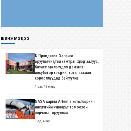
ШИНЭ МЭДЭЭ
Б.Пүрэвдагва: Хөрөнгө
оруулагчидтай хамтран хүүхэд залуус,
бизнес эрхлэгчдээ дэмжих
инкубатор төвүүдийг хотын захын
хорооллуудад байгуулна
1 цаг, 48 минут
NASA сарны Artemis хөтөлбөрийн
нислэгийн хуваарьт томоохон
өөрчлөлт орууллаа
1 өдөр, 4 цаг