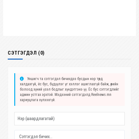
СЭТГЭГДЭЛ (0)
Уншигч та сэтгэгдэл бичихдээ бусдын нэр төрд
халдахгүй, ёс бус, бүдүүлэг үг хэллэг ашиглахгүй байж, өөрийн
болоод хүний үзэл бодлыг хүндэтгэнэ үү. Ёс бус сэтгэгдлийг
админ устгах эрхтэй. Мэдээний сэтгэгдэлд Reelnews.mn
хариуцлага хүлээхгүй.