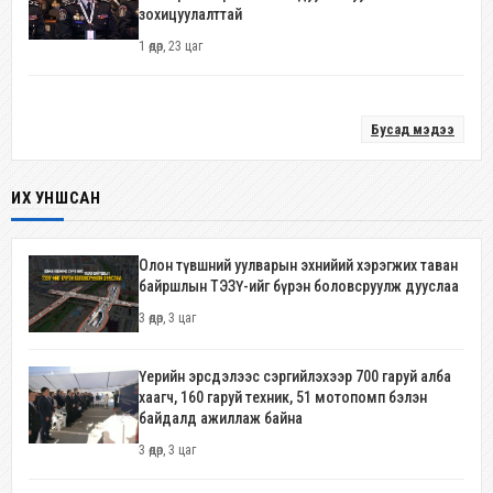
зохицуулалттай
1 өдөр, 23 цаг
Бусад мэдээ
ИХ УНШСАН
Олон түвшний уулварын эхнийий хэрэгжих таван
байршлын ТЭЗҮ-ийг бүрэн боловсруулж дууслаа
3 өдөр, 3 цаг
Үерийн эрсдэлээс сэргийлэхээр 700 гаруй алба
хаагч, 160 гаруй техник, 51 мотопомп бэлэн
байдалд ажиллаж байна
3 өдөр, 3 цаг