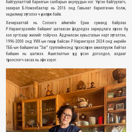
байгуулалттай барилгын салбарын акулуудын нэг. Үүсгэн байгуулагч,
захирал Б.Нэмэхбаатар нь 2016 онд Гавьяат барилгачин болж,
хөдөлмөр зүтгэлээ ч үнэлүүлж байв.
Хачирхалтай нь Сэлэнгэ аймгийн Ерөө суманд байрлах
Р.Нарангэрэлийн байшинг шатаасан үйлдэлдээ хариуцлага хүлээх бүү
хэл зугтсаар жилийг тойрчээ. Ардчилсан хувьсгалын нэрт зүтгэлтэн,
1996-2000 онд УИХ-ын гишүүн байсан Р.Нарангэрэл 2024 онд өөрийн
ТББ-ын байшингаа “Заг” группийнхэнд түрээслүүлэн ажиллуулж байтал
байшин нь шатжээ. Ашиглалтын үед үүссэн доголдол, алдааг
түрээслэгч засах нь зүйн хэрэг.