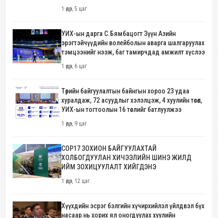
1 өдөр, 5 цаг
УИХ-ын дарга С.Бямбацогт Зүүн Азийн
эрэгтэйчүүдийн волейболын аварга шалгаруулах
тэмцээнийг нээж, баг тамирчдад амжилт хүслээ
1 өдөр, 6 цаг
Төрийн байгуулалтын байнгын хороо 23 удаа
хуралдаж, 72 асуудлыг хэлэлцэж, 4 хуулийн төсөл,
УИХ-ын тогтоолын 16 төслийг батлуулжээ
1 өдөр, 9 цаг
COP17 ЗОХИОН БАЙГУУЛАХТАЙ
ХОЛБОГДУУЛАН ХИЧЭЭЛИЙН ШИНЭ ЖИЛД
ИЙМ ЗОХИЦУУЛАЛТ ХИЙГДЭНЭ
1 өдөр, 12 цаг
Хүүхдийн эсрэг бэлгийн хүчирхийлэл үйлдвэл бүх
насаар нь хорих ял оногдуулах хуулийн