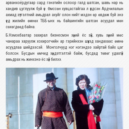
арванхоёрдугаар сард гэнэтийн ослоор галд шатсан, шавь нар нь
хандив цуглуулж буй үе. Өмссөн хувцастайгаа л үлдсэн Ардчилалын
ахмад зүтгэлтний амьдрал ахуйг олон нийт мэдэн өр өвдөж буй энэ
үед жилийн өмнөх ТББ-ынх нь байшингийн шатсан асуудал мөн
сөхөгдөөд байна.
Б.Нэмэхбаатар захирал бизнесмэн хүний ёс зүй, хувь хүний мөс
чанараа харуулж хохирогчийн ар гэрийнхэн шүүхэд хандахаас өмнө
асуудлаа шийдээсэй. Монголчууд нэг нэгэндээ хайртай байх цаг
болсон. Бусдын өмчид хүндэтгэлтэй байж, бусдад төвөг удахгүй
амьдрах нь жинхэнэ ёс зүй билээ.