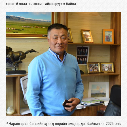
хэнэггүй яваа нь олныг гайхашруулж байна.
Р.Нарангэрэл багшийн хувьд өөрийн амьдардаг байшин нь 2025 оны