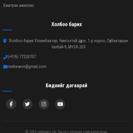
Хамтран ажиллах
Холбоо барих
Холбоо барих Улаанбаатар, Чингэлтэй дүүрэг, 1-р хороо, Сүхбаатарын
талбай-9, МҮЭХ-203
(+976) 77220707
reelnewsn@gmail.com
Биднийг дагаарай
© 2026 reelnews.mn. Бүх эрх хуулиар хамгаалагдсан.