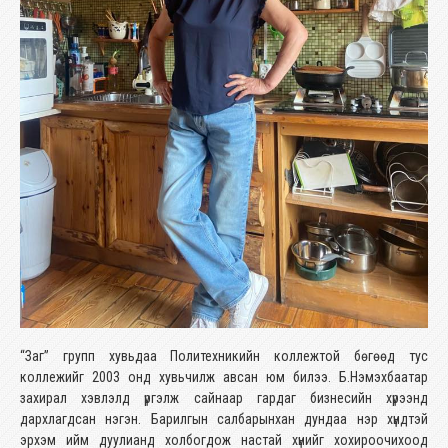
“Заг” групп хувьдаа Политехникийн коллежтой бөгөөд тус
коллежийг 2003 онд хувьчилж авсан юм билээ. Б.Нэмэхбаатар
захирал хэвлэлд үргэлж сайнаар гардаг бизнесийн хүрээнд
дархлагдсан нэгэн. Барилгын салбарынхан дундаа нэр хүндтэй
эрхэм ийм дуулианд холбогдож настай хүнийг хохироочихоод