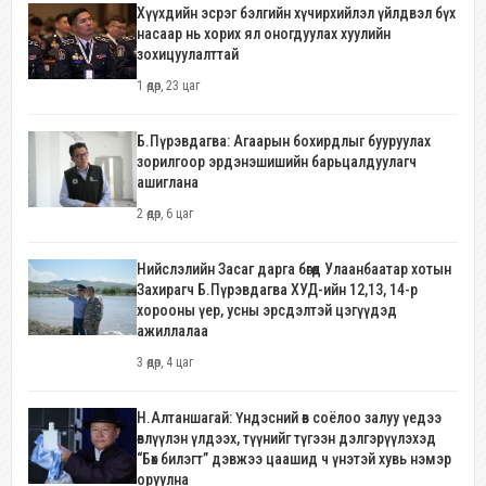
Хүүхдийн эсрэг бэлгийн хүчирхийлэл үйлдвэл бүх
насаар нь хорих ял оногдуулах хуулийн
зохицуулалттай
1 өдөр, 23 цаг
Б.Пүрэвдагва: Агаарын бохирдлыг бууруулах
зорилгоор эрдэнэшишийн барьцалдуулагч
ашиглана
2 өдөр, 6 цаг
Нийслэлийн Засаг дарга бөгөөд Улаанбаатар хотын
Захирагч Б.Пүрэвдагва ХУД-ийн 12,13, 14-р
хорооны үер, усны эрсдэлтэй цэгүүдэд
ажиллалаа
3 өдөр, 4 цаг
Н.Алтаншагай: Үндэсний өв соёлоо залуу үедээ
өвлүүлэн үлдээх, түүнийг түгээн дэлгэрүүлэхэд
“Бөх билэгт” дэвжээ цаашид ч үнэтэй хувь нэмэр
оруулна