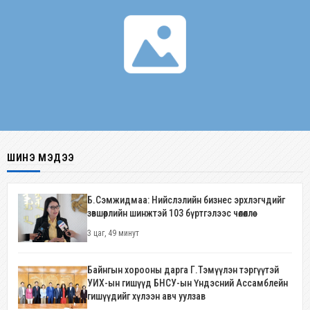
ШИНЭ МЭДЭЭ
Б.Сэмжидмаа: Нийслэлийн бизнес эрхлэгчдийг
зөвшөөрлийн шинжтэй 103 бүртгэлээс чөлөөллөө
3 цаг, 49 минут
Байнгын хорооны дарга Г.Тэмүүлэн тэргүүтэй
УИХ-ын гишүүд БНСУ-ын Үндэсний Ассамблейн
гишүүдийг хүлээн авч уулзав