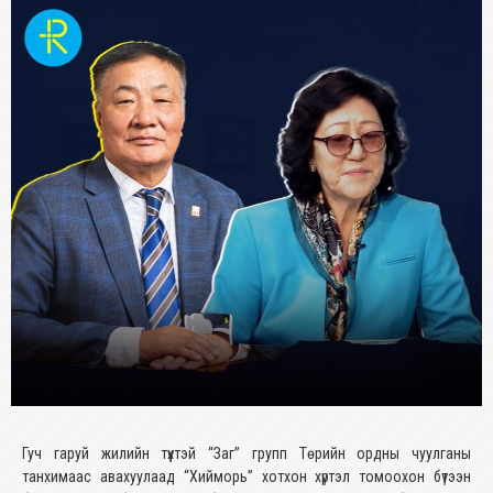
Гуч гаруй жилийн түүхтэй “Заг” групп Төрийн ордны чуулганы
танхимаас авахуулаад “Хийморь” хотхон хүртэл томоохон бүтээн