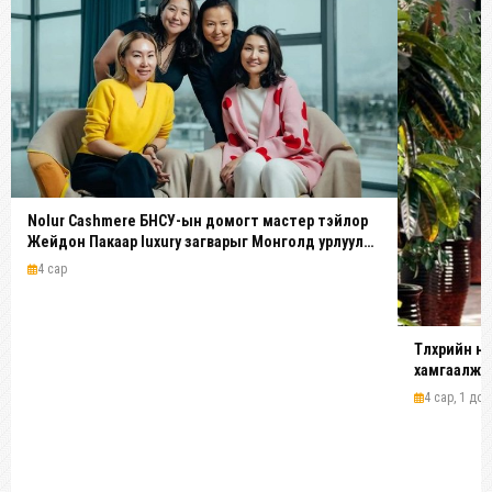
Nolur Cashmere БНСУ-ын домогт мастер тэйлор
Жейдон Пакаар luxury загварыг Монголд урлуулах
нь
4 сар
Түлхүүрийн 
хамгаалж н
4 сар, 1 дол