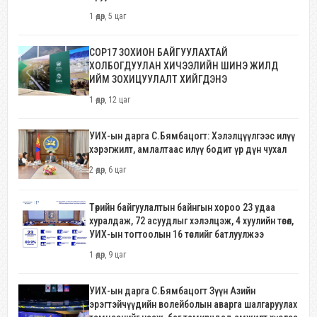
1 өдөр, 5 цаг
COP17 ЗОХИОН БАЙГУУЛАХТАЙ
ХОЛБОГДУУЛАН ХИЧЭЭЛИЙН ШИНЭ ЖИЛД
ИЙМ ЗОХИЦУУЛАЛТ ХИЙГДЭНЭ
1 өдөр, 12 цаг
УИХ-ын дарга С.Бямбацогт: Хэлэлцүүлгээс илүү
хэрэгжилт, амлалтаас илүү бодит үр дүн чухал
2 өдөр, 6 цаг
Төрийн байгуулалтын байнгын хороо 23 удаа
хуралдаж, 72 асуудлыг хэлэлцэж, 4 хуулийн төсөл,
УИХ-ын тогтоолын 16 төслийг батлуулжээ
1 өдөр, 9 цаг
УИХ-ын дарга С.Бямбацогт Зүүн Азийн
эрэгтэйчүүдийн волейболын аварга шалгаруулах