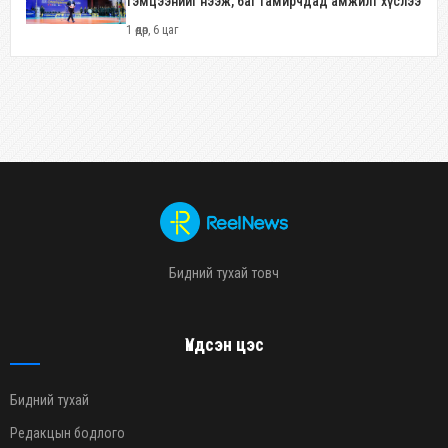
тэмцээнийг нээж, баг тамирчдад амжилт хүслээ
1 өдөр, 6 цаг
Бидний тухай товч
Үндсэн цэс
Бидний тухай
Редакцын бодлого