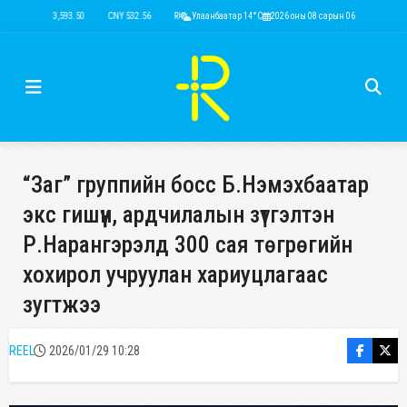
USD 3,593.50
CNY 532.56
RUB 44.52
Улаанбаатар 14°C
EUR 4,146.36
2026 оны 08 сарын 06
KRW 2.52
USD 3,593.50
“Заг” группийн босс Б.Нэмэхбаатар
экс гишүүн, ардчилалын зүтгэлтэн
Р.Нарангэрэлд 300 сая төгрөгийн
хохирол учруулан хариуцлагаас
зугтжээ
REEL
2026/01/29 10:28