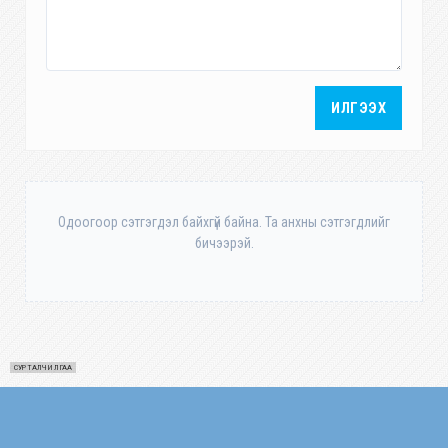
ИЛГЭЭХ
Одоогоор сэтгэгдэл байхгүй байна. Та анхны сэтгэгдлийг
бичээрэй.
СУРТАЛЧИЛГАА