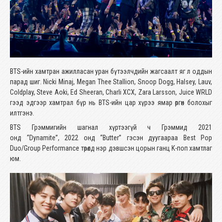
BTS-ийн хамтран ажилласан уран бүтээлчдийн жагсаалт яг л оддын
парад шиг. Nicki Minaj, Megan Thee Stallion, Snoop Dogg, Halsey, Lauv,
Coldplay, Steve Aoki, Ed Sheeran, Charli XCX, Zara Larsson, Juice WRLD
гээд эдгээр хамтрал бүр нь ВTS-ийн цар хүрээ ямар өргөн болохыг
илтгэнэ.
BTS Грэммигийн шагнал хүртээгүй ч Грэммид 2021
онд “Dynamite”, 2022 онд “Butter” гэсэн дуугаараа Best Pop
Duo/Group Performance төрөлд нэр дэвшсэн цорын ганц K-поп хамтлаг
юм.