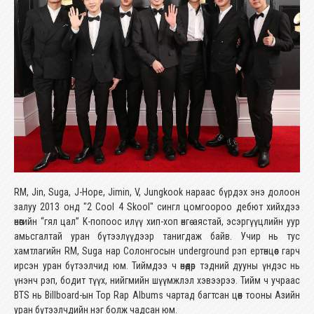
RM, Jin, Suga, J-Hope, Jimin, V, Jungkook нараас бүрдэх энэ долоон
залуу 2013 онд "2 Cool 4 Skool" сингл цомгоороо дебют хийхдээ
өнөөгийн “гял цал” K-попоос илүү хип-хоп өнгө аястай, эсэргүүцлийн уур
амьсгалтай уран бүтээлүүдээр танигдаж байв. Учир нь тус
хамтлагийн RM, Suga нар Солонгосын underground рэп ертөнцөөс гарч
ирсэн уран бүтээлчид юм. Тиймдээ ч өнөөдөр тэдний дууны үндэс нь
үнэнч рэп, бодит түүх, нийгмийн шүүмжлэл хэвээрээ. Тийм ч учраас
BTS нь Billboard-ын Top Rap Albums чартад багтсан цөөн тооны Азийн
уран бүтээлчдийн нэг болж чадсан юм.