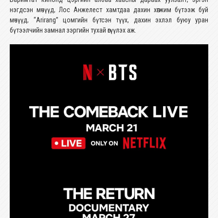
нэгдсэн мөчүүд, Лос Анжелест хамтдаа дахин хөгжим бүтээж буй
мөчүүд, “Arirang” цомгийн бүтсэн түүх, дахин эхлэл буюу уран
бүтээлчийн замнал зэргийн тухай өгүүлэх аж.