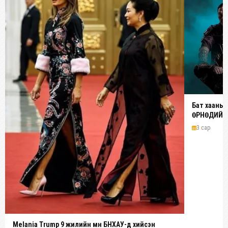
Бат хааны 
ӨРНӨДИЙН 
киног Монг
3 сар
бүтээлээ
Melania Trump 9 жилийн өмнө БНХАУ-д хийсэн