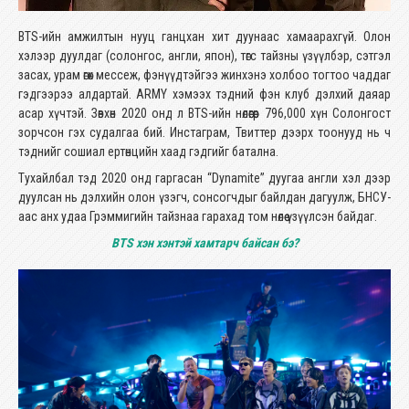
BTS-ийн амжилтын нууц ганцхан хит дуунаас хамаарахгүй. Олон
хэлээр дуулдаг (солонгос, англи, япон), төгс тайзны үзүүлбэр, сэтгэл
засах, урам өгөх мессеж, фэнүүдтэйгээ жинхэнэ холбоо тогтоо чаддаг
гэдгээрээ алдартай. ARMY хэмээх тэдний фэн клуб дэлхий даяар
асар хүчтэй. Зөвхөн 2020 онд л BTS-ийн нөлөөгөөр 796,000 хүн Солонгост
зорчсон гэх судалгаа бий. Инстаграм, Твиттер дээрх тоонууд нь ч
тэднийг сошиал ертөнцийн хаад гэдгийг батална.
Тухайлбал тэд 2020 онд гаргасан “Dynamite” дуугаа англи хэл дээр
дуулсан нь дэлхийн олон үзэгч, сонсогчдыг байлдан дагуулж, БНСУ-
аас анх удаа Грэммигийн тайзнаа гарахад том нөлөө үзүүлсэн байдаг.
BTS хэн хэнтэй хамтарч байсан бэ?