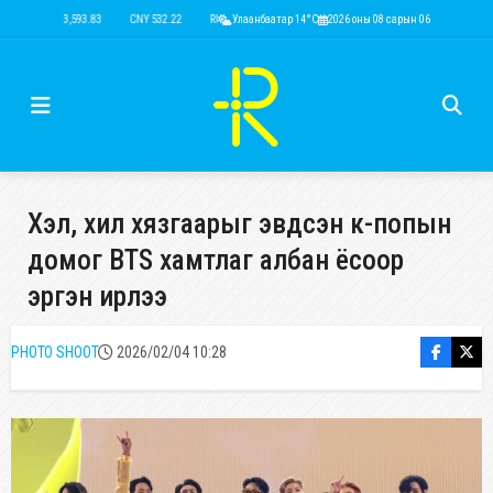
USD 3,593.83
CNY 532.22
RUB 44.47
Улаанбаатар 14°C
EUR 4,136.68
2026 оны 08 сарын 06
KRW 2.51
USD 3,593.83
Хэл, хил хязгаарыг эвдсэн к-попын
домог BTS хамтлаг албан ёсоор
эргэн ирлээ
PHOTO SHOOT
2026/02/04 10:28