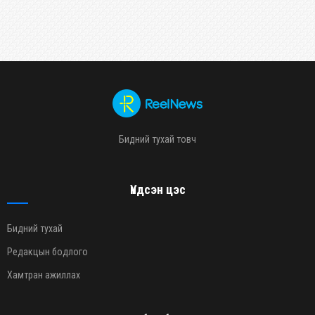
Бидний тухай товч
Үндсэн цэс
Бидний тухай
Редакцын бодлого
Хамтран ажиллах