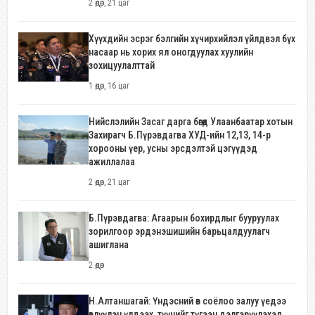
2 өдөр, 21 цаг
Хүүхдийн эсрэг бэлгийн хүчирхийлэл үйлдвэл бүх
насаар нь хорих ял оногдуулах хуулийн
зохицуулалттай
1 өдөр, 16 цаг
Нийслэлийн Засаг дарга бөгөөд Улаанбаатар хотын
Захирагч Б.Пүрэвдагва ХУД-ийн 12,13, 14-р
хорооны үер, усны эрсдэлтэй цэгүүдэд
ажиллалаа
2 өдөр, 21 цаг
Б.Пүрэвдагва: Агаарын бохирдлыг бууруулах
зорилгоор эрдэнэшишийн барьцалдуулагч
ашиглана
2 өдөр
Н.Алтаншагай: Үндэсний өв соёлоо залуу үедээ
өвлүүлэн үлдээх, түүнийг түгээн дэлгэрүүлэхэд