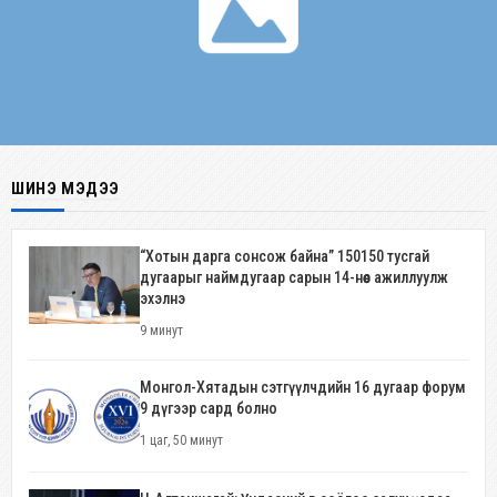
ШИНЭ МЭДЭЭ
“Хотын дарга сонсож байна” 150150 тусгай
дугаарыг наймдугаар сарын 14-нөөс ажиллуулж
эхэлнэ
9 минут
Монгол-Хятадын сэтгүүлчдийн 16 дугаар форум
9 дүгээр сард болно
1 цаг, 50 минут