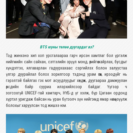
BTS юуны төлөө дуугардаг вэ?
Тэд жинхэнэ хип хоп урсгалаараа гарч ирсэн хамтлаг бол үргэлж
нийгмийн сайн сайхан, сэтгэлийн эрүүл мэнд, өөрийгөө хайрлах, бусдыг
хүндэтгэх, ялгаварлан гадуурхахаас сэргийлэх болон залуустаа
үлгэр дуурайлал болох зорилгоор тэдэнд урам өгөх, ирээдүйг нь
гэрэлтэй байлгах гэх мэт асуудлуудыг хөндөж, дуугаараа дамжуулан
өөрсдийн байр сууриа илэрхийлсээр байдаг. Үүгээр ч
зогсохгүй UNICEF-тай хамтарч, НҮБ-д үг хэлж, бүр Цагаан ордонд
хүртэл уригдаж байсан нь уран бүтээлч хүн нийгэмд ямар нөлөө үзүүлж
болохыг харуулсан тод жишээ юм.