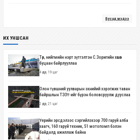
Бусад мэдээ
ИХ УНШСАН
Төр, нийгмийн нэрт зүтгэлтэн С.Зоригийн хөшөөг
буцаан байрлууллаа
4 өдөр, 19 цаг
Олон түвшний уулварын эхнийий хэрэгжих таван
байршлын ТЭЗҮ-ийг бүрэн боловсруулж дууслаа
2 өдөр, 21 цаг
Үерийн эрсдэлээс сэргийлэхээр 700 гаруй алба
хаагч, 160 гаруй техник, 51 мотопомп бэлэн
байдалд ажиллаж байна