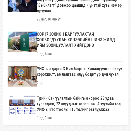
“Бөх билэгт” дэвжээ цаашид ч үнэтэй хувь нэмэр
оруулна
23 цаг, 10 минут
COP17 ЗОХИОН БАЙГУУЛАХТАЙ
ХОЛБОГДУУЛАН ХИЧЭЭЛИЙН ШИНЭ ЖИЛД
ИЙМ ЗОХИЦУУЛАЛТ ХИЙГДЭНЭ
1 өдөр, 6 цаг
УИХ-ын дарга С.Бямбацогт: Хэлэлцүүлгээс илүү
хэрэгжилт, амлалтаас илүү бодит үр дүн чухал
2 өдөр
Төрийн байгуулалтын байнгын хороо 23 удаа
хуралдаж, 72 асуудлыг хэлэлцэж, 4 хуулийн төсөл,
УИХ-ын тогтоолын 16 төслийг батлуулжээ
1 өдөр, 2 цаг