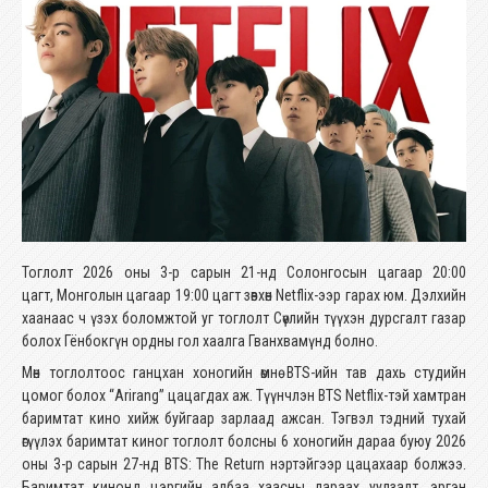
Тоглолт 2026 оны 3-р сарын 21-нд Солонгосын цагаар 20:00
цагт, Монголын цагаар 19:00 цагт зөвхөн Netflix-ээр гарах юм. Дэлхийн
хаанаас ч үзэх боломжтой уг тоглолт Сөүлийн түүхэн дурсгалт газар
болох Гёнбокгүн ордны гол хаалга Гванхвамүнд болно.
Мөн тоглолтоос ганцхан хоногийн өмнө BTS-ийн тав дахь студийн
цомог болох “Arirang” цацагдах аж. Түүнчлэн BTS Netflix-тэй хамтран
баримтат кино хийж буйгаар зарлаад ажсан. Тэгвэл тэдний тухай
өгүүлэх баримтат киног тоглолт болсны 6 хоногийн дараа буюу 2026
оны 3-р сарын 27-нд BTS: The Return нэртэйгээр цацахаар болжээ.
Баримтат кинонд цэргийн албаа хаасны дараах уулзалт, эргэн