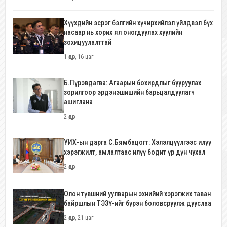
Хүүхдийн эсрэг бэлгийн хүчирхийлэл үйлдвэл бүх
насаар нь хорих ял оногдуулах хуулийн
зохицуулалттай
1 өдөр, 16 цаг
Б.Пүрэвдагва: Агаарын бохирдлыг бууруулах
зорилгоор эрдэнэшишийн барьцалдуулагч
ашиглана
2 өдөр
УИХ-ын дарга С.Бямбацогт: Хэлэлцүүлгээс илүү
хэрэгжилт, амлалтаас илүү бодит үр дүн чухал
2 өдөр
Олон түвшний уулварын эхнийий хэрэгжих таван
байршлын ТЭЗҮ-ийг бүрэн боловсруулж дууслаа
2 өдөр, 21 цаг