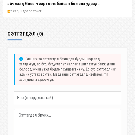
айчлалд Gucci-гээр гоёж байсан бол энэ удаад
айлчалд оролцсонгүй
2 сар, 3 долоо хоног
СЭТГЭГДЭЛ (0)
Уншигч та сэтгэгдэл бичихдээ бусдын нэр төрд
халдахгүй, ёс бус, бүдүүлэг үг хэллэг ашиглахгүй байж, өөрийн
болоод хүний үзэл бодлыг хүндэтгэнэ үү. Ёс бус сэтгэгдлийг
админ устгах эрхтэй. Мэдээний сэтгэгдэлд Reelnews.mn
хариуцлага хүлээхгүй.