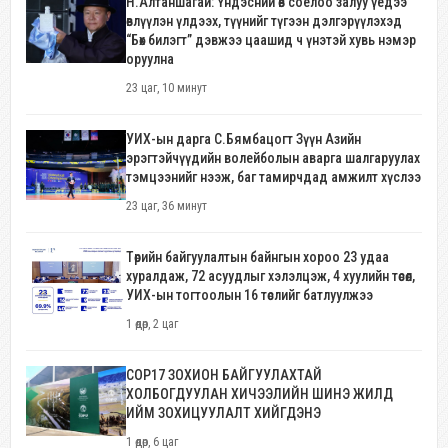
Н.Алтаншагай: Үндэсний өв соёлоо залуу үедээ
өвлүүлэн үлдээх, түүнийг түгээн дэлгэрүүлэхэд
“Бөх билэгт” дэвжээ цаашид ч үнэтэй хувь нэмэр
оруулна
23 цаг, 10 минут
УИХ-ын дарга С.Бямбацогт Зүүн Азийн
эрэгтэйчүүдийн волейболын аварга шалгаруулах
тэмцээнийг нээж, баг тамирчдад амжилт хүслээ
23 цаг, 36 минут
Төрийн байгуулалтын байнгын хороо 23 удаа
хуралдаж, 72 асуудлыг хэлэлцэж, 4 хуулийн төсөл,
УИХ-ын тогтоолын 16 төслийг батлуулжээ
1 өдөр, 2 цаг
COP17 ЗОХИОН БАЙГУУЛАХТАЙ
ХОЛБОГДУУЛАН ХИЧЭЭЛИЙН ШИНЭ ЖИЛД
ИЙМ ЗОХИЦУУЛАЛТ ХИЙГДЭНЭ
1 өдөр, 6 цаг