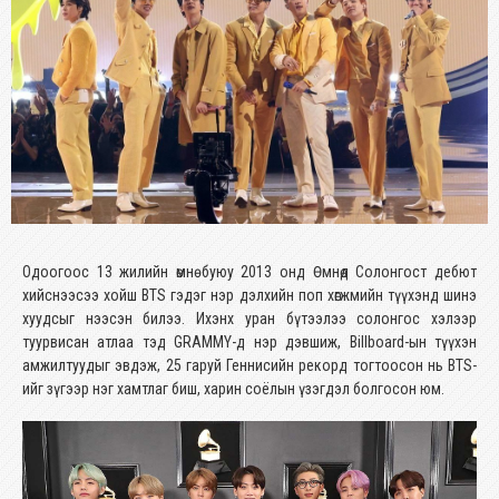
Одоогоос 13 жилийн өмнө буюу 2013 онд Өмнөд Солонгост дебют
хийснээсээ хойш BTS гэдэг нэр дэлхийн поп хөгжмийн түүхэнд шинэ
хуудсыг нээсэн билээ. Ихэнх уран бүтээлээ солонгос хэлээр
туурвисан атлаа тэд GRAMMY-д нэр дэвшиж, Billboard-ын түүхэн
амжилтуудыг эвдэж, 25 гаруй Геннисийн рекорд тогтоосон нь BTS-
ийг зүгээр нэг хамтлаг биш, харин соёлын үзэгдэл болгосон юм.