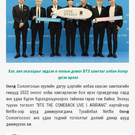
Хэл, хил хязгаарыг эвдсэн к-попын домог BTS хамтлаг албан ёсоор
эргэн ирлээ
Өмнөд Солонгосын хуулийн дагуу цэргийн албаа хаасан хамтлагийн
гишүүд 2022 оноос хойш завсарласан бол ирэх гуравдугаар сард
анх удаа бүрэн бүрэлдэхүүнээрээ тайзнаа гарах гэж байна. Энэхүү
түүхэн тоглолт “BTS THE COMEBACK LIVE | ARIRANG” нэртэйгээр
Netflix-ээр шууд дамжуулагдана. Тухайлбал Netflix Өмнөд
Солонгосоос анх удаа тэдний тоглолтыг дэлхий даяар шууд
дамжуулах аж.