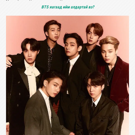
BTS яагаад ийм алдартай вэ?