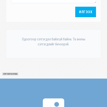
ИЛГЭЭХ
Одоогоор сэтгэгдэл байхгүй байна. Та анхны
сэтгэгдлийг бичээрэй.
СУРТАЛЧИЛГАА