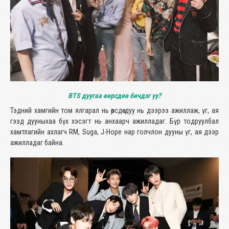
BTS дуугаа өөрсдөө бичдэг үү?
Тэдний хамгийн том ялгарал нь өөрсдөө дуу нь дээрээ ажиллаж, үг, ая
гээд дууныхаа бүх хэсэгт нь анхаарч ажилладаг. Бүр тодруулбал
хамтлагийн ахлагч RM, Suga, J-Hope нар голчлон дууны үг, ая дээр
ажилладаг байна.