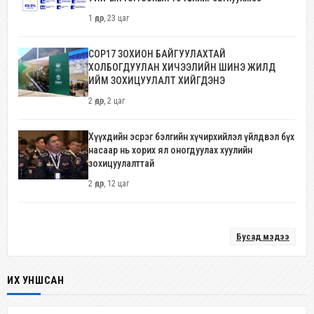
1 өдөр, 23 цаг
COP17 ЗОХИОН БАЙГУУЛАХТАЙ
ХОЛБОГДУУЛАН ХИЧЭЭЛИЙН ШИНЭ ЖИЛД
ИЙМ ЗОХИЦУУЛАЛТ ХИЙГДЭНЭ
2 өдөр, 2 цаг
Хүүхдийн эсрэг бэлгийн хүчирхийлэл үйлдвэл бүх
насаар нь хорих ял оногдуулах хуулийн
зохицуулалттай
2 өдөр, 12 цаг
Бусад мэдээ
ИХ УНШСАН