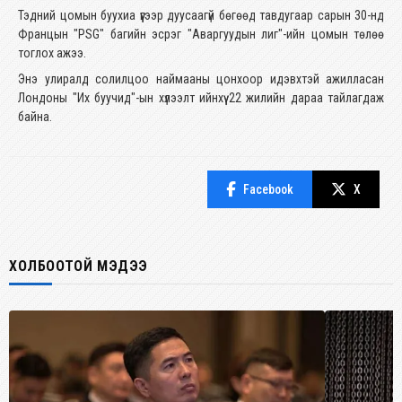
Тэдний цомын буухиа үүгээр дуусаагүй бөгөөд тавдугаар сарын 30-нд
Францын "PSG" багийн эсрэг "Аваргуудын лиг"-ийн цомын төлөө
тоглох ажээ.
Энэ улиралд солилцоо наймааны цонхоор идэвхтэй ажилласан
Лондоны "Их буучид"-ын хүлээлт ийнхүү 22 жилийн дараа тайлагдаж
байна.
Facebook
X
ХОЛБООТОЙ МЭДЭЭ