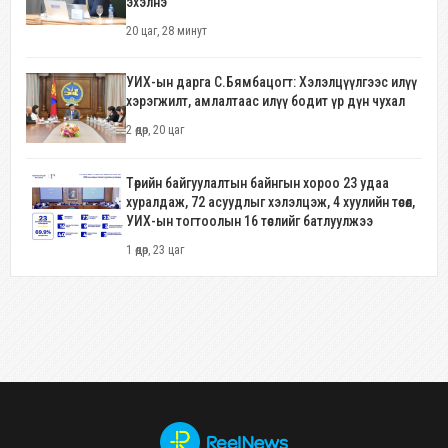
эхэлнэ
20 цаг, 28 минут
УИХ-ын дарга С.Бямбацогт: Хэлэлцүүлгээс илүү
хэрэгжилт, амлалтаас илүү бодит үр дүн чухал
2 өдөр, 20 цаг
Төрийн байгуулалтын байнгын хороо 23 удаа
хуралдаж, 72 асуудлыг хэлэлцэж, 4 хуулийн төсөл,
УИХ-ын тогтоолын 16 төслийг батлуулжээ
1 өдөр, 23 цаг