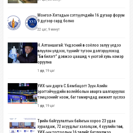
Монгол-Хятадын сэтгүүлчдийн 16 дугаар форум
9 дүгээр сард болно
22 цаг, 9 минут
Н.Алтаншагай: Үндэсний өв соёлоо залуу үедээ
өвлүүлэн үлдээх, түүнийг түгээн дэлгэрүүлэхэд
“Бөх билэгт” дэвжээ цаашид ч үнэтэй хувь нэмэр
оруулна
1 өдөр, 19 цаг
УИХ-ын дарга С.Бямбацогт Зүүн Азийн
эрэгтэйчүүдийн волейболын аварга шалгаруулах
тэмцээнийг нээж, баг тамирчдад амжилт хүслээ
1 өдөр, 19 цаг
Төрийн байгуулалтын байнгын хороо 23 удаа
хуралдаж, 72 асуудлыг хэлэлцэж, 4 хуулийн төсөл,
УИХ-ын тогтоолын 16 төслийг батлуулжээ