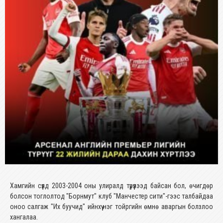
Хамгийн сүүлд 2003-2004 оны улиралд түрүүлээд байсан бол, өчигдөр
болсон тоглолтод "Борнмут" клуб "Манчестер сити"-гээс талбайдаа
оноо салгаж "Их буучид" ийнхүү нэг тойргийн өмнө аваргын болзлоо
хангалаа.