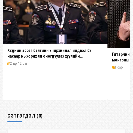
Хүүхдийн эсрэг бэлгийн хүчирхийлэл үйлдвэл бүх
Гитарчин Д
насаар нь хорих ял оногдуулах хуулийн
монголын у
зохицуулалттай
2 өдөр, 12 цаг
1 сар
СЭТГЭГДЭЛ (0)