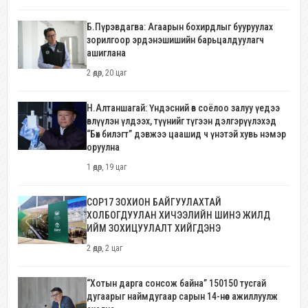
Б.Пүрэвдагва: Агаарын бохирдлыг бууруулах
зорилгоор эрдэнэшишийн барьцалдуулагч
ашиглана
2 өдөр, 20 цаг
Н.Алтаншагай: Үндэсний өв соёлоо залуу үедээ
өвлүүлэн үлдээх, түүнийг түгээн дэлгэрүүлэхэд
“Бөх билэгт” дэвжээ цаашид ч үнэтэй хувь нэмэр
оруулна
1 өдөр, 19 цаг
COP17 ЗОХИОН БАЙГУУЛАХТАЙ
ХОЛБОГДУУЛАН ХИЧЭЭЛИЙН ШИНЭ ЖИЛД
ИЙМ ЗОХИЦУУЛАЛТ ХИЙГДЭНЭ
2 өдөр, 2 цаг
“Хотын дарга сонсож байна” 150150 тусгай
дугаарыг наймдугаар сарын 14-нөөс ажиллуулж