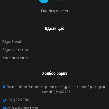
Бидний тухай товч
Үндсэн цэс
Бидний тухай
Редакцын бодлого
Хамтран ажиллах
Холбоо барих
Холбоо барих Улаанбаатар, Чингэлтэй дүүрэг, 1-р хороо, Сүхбаатарын
талбай-9, МҮЭХ-203
(+976) 77220707
reelnewsn@gmail.com