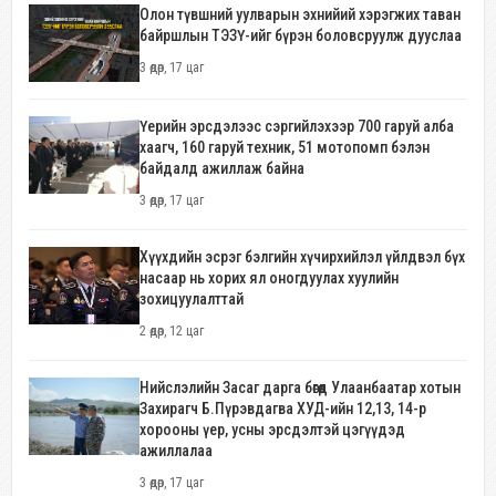
Олон түвшний уулварын эхнийий хэрэгжих таван
байршлын ТЭЗҮ-ийг бүрэн боловсруулж дууслаа
3 өдөр, 17 цаг
Үерийн эрсдэлээс сэргийлэхээр 700 гаруй алба
хаагч, 160 гаруй техник, 51 мотопомп бэлэн
байдалд ажиллаж байна
3 өдөр, 17 цаг
Хүүхдийн эсрэг бэлгийн хүчирхийлэл үйлдвэл бүх
насаар нь хорих ял оногдуулах хуулийн
зохицуулалттай
2 өдөр, 12 цаг
Нийслэлийн Засаг дарга бөгөөд Улаанбаатар хотын
Захирагч Б.Пүрэвдагва ХУД-ийн 12,13, 14-р
хорооны үер, усны эрсдэлтэй цэгүүдэд
ажиллалаа
3 өдөр, 17 цаг