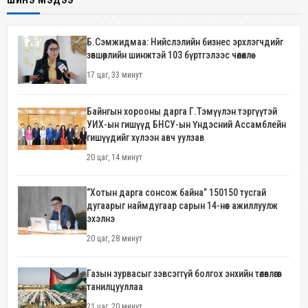
Б.Сэмжидмаа: Нийслэлийн бизнес эрхлэгчдийг
зөвшөөрлийн шинжтэй 103 бүртгэлээс чөлөөллөө
17 цаг, 33 минут
Байнгын хорооны дарга Г.Тэмүүлэн тэргүүтэй
УИХ-ын гишүүд БНСУ-ын Үндэсний Ассамблейн
гишүүдийг хүлээн авч уулзав
20 цаг, 14 минут
“Хотын дарга сонсож байна” 150150 тусгай
дугаарыг наймдугаар сарын 14-нөөс ажиллуулж
эхэлнэ
20 цаг, 28 минут
Газын зурвасыг зэвсэггүй болгох энхийн төлөвлөгөөг
танилцууллаа
21 цаг, 20 минут