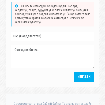
Уншигч та сэтгэгдэл бичихдээ бусдын нэр төрд
халдахгүй, ёс бус, бүдүүлэг үг хэллэг ашиглахгүй байж, өөрийн
болоод хүний үзэл бодлыг хүндэтгэнэ үү. Ёс бус сэтгэгдлийг
админ устгах эрхтэй. Мэдээний сэтгэгдэлд Reelnews.mn
хариуцлага хүлээхгүй.
ИЛГЭЭХ
Одоогоор сэтгэгдэл байхгүй байна. Та анхны сэтгэгдлийг