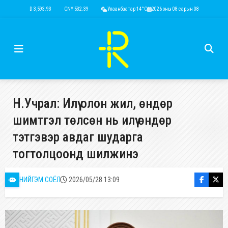
USD 3,593.93
CNY 532.39
RUB 44.15
Улаанбаатар 14°C
EUR 4,149.01
2026 оны 08 сарын 08
KRW 2.52
USD 3,593.
Н.Учрал: Илүү олон жил, өндөр
шимтгэл төлсөн нь илүү өндөр
тэтгэвэр авдаг шударга
тогтолцоонд шилжинэ
НИЙГЭМ СОЁЛ
2026/05/28 13:09