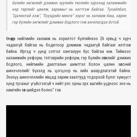
бүлийн хөгжлийг дэмжих хуулийн төслийн хүрээнд халамжийн
нэр төрлийг цөөлж, заримыг нь нэгтгэж байгаа. Тухайлбал,
"Цалинтай ээж", "Хүүхдийн мөнгө" зэрэг нь халамж биш, харин
гэр бүлийн хөгжлийг дэмжих бодлого гэж ангилагдах ёстой.
Өнөөдөр нийгмийн халамж нь зорилтот бүлгийнхээ 26 хувьд ч хүрч
чадахгүй байгаа нь бодитоор дэмжиж чадахгүй байгааг илтгэж
байна. Иргэд ч үүнд сэтгэл хангалуун бус байгаа юм. Тиймээс
халамжийн реформ, тэтгэврийн реформ, гэр бүлийн хөгжлийг дэмжих
бодлого, нийгмийн даатгалын шимтгэл болон цалин хөлсний
шинэчлэлийг бүхэлд нь цогцоор нь хийх шаардлагатай байна.
Энэхүү шинэчлэлийн явцад зарим заалтууд тодорхой бүлэг хүмүүст
хүнд тусахыг үгүйсгэхгүй ч нийт улс орны эрх ашгийн үүднээс энэ нь
хамгийн зөв шийдэл болно" гэв.