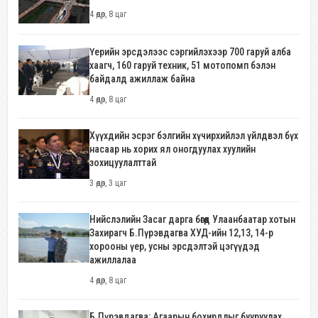
4 өдөр, 8 цаг
Үерийн эрсдэлээс сэргийлэхээр 700 гаруй алба
хаагч, 160 гаруй техник, 51 мотопомп бэлэн
байдалд ажиллаж байна
4 өдөр, 8 цаг
Хүүхдийн эсрэг бэлгийн хүчирхийлэл үйлдвэл бүх
насаар нь хорих ял оногдуулах хуулийн
зохицуулалттай
3 өдөр, 3 цаг
Нийслэлийн Засаг дарга бөгөөд Улаанбаатар хотын
Захирагч Б.Пүрэвдагва ХУД-ийн 12,13, 14-р
хорооны үер, усны эрсдэлтэй цэгүүдэд
ажиллалаа
4 өдөр, 8 цаг
Б.Пүрэвдагва: Агаарын бохирдлыг бууруулах