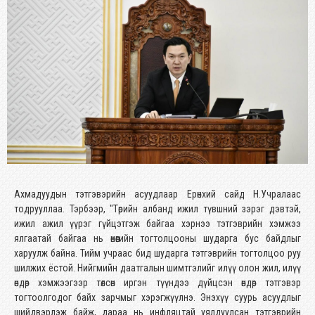
Ахмадуудын тэтгэвэрийн асуудлаар Ерөнхий сайд Н.Учралаас
тодрууллаа. Тэрбээр, "Төрийн албанд ижил түвшний зэрэг дэвтэй,
ижил ажил үүрэг гүйцэтгэж байгаа хэрнээ тэтгэврийн хэмжээ
ялгаатай байгаа нь өнөөгийн тогтолцооны шударга бус байдлыг
харуулж байна. Тийм учраас бид шударга тэтгэврийн тогтолцоо руу
шилжих ёстой. Нийгмийн даатгалын шимтгэлийг илүү олон жил, илүү
өндөр хэмжээгээр төлсөн иргэн түүндээ дүйцсэн өндөр тэтгэвэр
тогтоолгодог байх зарчмыг хэрэгжүүлнэ. Энэхүү суурь асуудлыг
шийдвэрлэж байж, дараа нь инфляцтай уялдуулсан тэтгэврийн