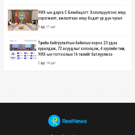
УИХ-ын дарга С.Бямбацогт: Хэлэлцүүлгээс илүү
хэрэгжилт, амлалтаас илүү бодит үр дүн чухал
3 өдөр, 11 цаг
Төрийн байгуулалтын байнгын хороо 23 удаа
хуралдаж, 72 асуудлыг хэлэлцэж, 4 хуулийн төсөл,
УИХ-ын тогтоолын 16 төслийг батлуулжээ
2 өдөр, 14 цаг