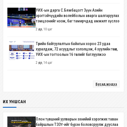
УИХ-ын дарга С.Бямбацогт Зүүн Азийн
эрэгтэйчүүдийн волейболын аварга шалгаруулах
тэмцээнийг нээж, баг тамирчдад амжилт хүслээ
2 өдөр, 10 цаг
Төрийн байгуулалтын байнгын хороо 23 удаа
хуралдаж, 72 асуудлыг хэлэлцэж, 4 хуулийн төсөл,
УИХ-ын тогтоолын 16 төслийг батлуулжээ
2 өдөр, 14 цаг
Бусад мэдээ
ИХ УНШСАН
Олон түвшний уулварын эхнийий хэрэгжих таван
байршлын ТЭЗҮ-ийг бүрэн боловсруулж дууслаа