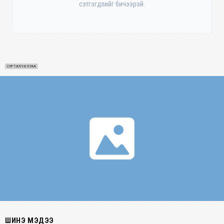
сэтгэгдлийг бичээрэй.
СУРТАЛЧИЛГАА
ШИНЭ МЭДЭЭ