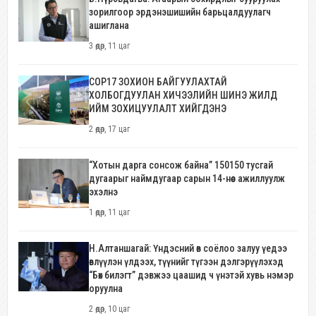
зорилгоор эрдэнэшишийн барьцалдуулагч
ашиглана
3 өдөр, 11 цаг
COP17 ЗОХИОН БАЙГУУЛАХТАЙ
ХОЛБОГДУУЛАН ХИЧЭЭЛИЙН ШИНЭ ЖИЛД
ИЙМ ЗОХИЦУУЛАЛТ ХИЙГДЭНЭ
2 өдөр, 17 цаг
“Хотын дарга сонсож байна” 150150 тусгай
дугаарыг наймдугаар сарын 14-нөөс ажиллуулж
эхэлнэ
1 өдөр, 11 цаг
Н.Алтаншагай: Үндэсний өв соёлоо залуу үедээ
өвлүүлэн үлдээх, түүнийг түгээн дэлгэрүүлэхэд
“Бөх билэгт” дэвжээ цаашид ч үнэтэй хувь нэмэр
оруулна
2 өдөр, 10 цаг