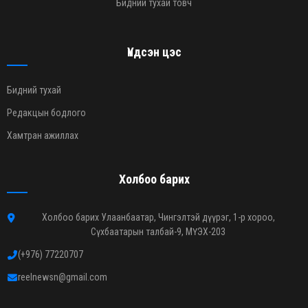
Бидний тухай товч
Үндсэн цэс
Бидний тухай
Редакцын бодлого
Хамтран ажиллах
Холбоо барих
Холбоо барих Улаанбаатар, Чингэлтэй дүүрэг, 1-р хороо,
Сүхбаатарын талбай-9, МҮЭХ-203
(+976) 77220707
reelnewsn@gmail.com