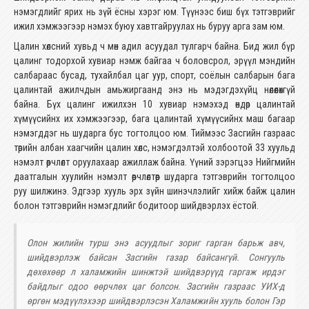
нэмэгдлийг ярих нь зүй ёсны хэрэг юм. Түүнээс биш бүх тэтгэврийг
ижил хэмжээгээр нэмэх буюу хавтгайруулах нь буруу арга зам юм.
Цалин хөлсний хувьд ч мөн адил асуудал тулгарч байна. Бид жил бүр
цалинг тодорхой хувиар нэмж байгаа ч боловсрол, эрүүл мэндийн
салбараас бусад, тухайлбал цаг уур, спорт, соёлын салбарын бага
цалинтай ажилчдын амьжиргаанд энэ нь мэдэгдэхүйц нөлөөлөхгүй
байна. Бүх цалинг ижилхэн 10 хувиар нэмэхэд өндөр цалинтай
хүмүүсийнх их хэмжээгээр, бага цалинтай хүмүүсийнх маш багаар
нэмэгддэг нь шударга бус тогтолцоо юм. Тиймээс Засгийн газраас
төрийн албан хаагчийн цалин хөлс, нэмэгдэлтэй холбоотой 33 хуульд
нэмэлт өөрчлөлт оруулахаар ажиллаж байна. Үүний зэрэгцээ Нийгмийн
даатгалын хуулийн нэмэлт өөрчлөлтөөр шударга тэтгэврийн тогтолцоо
руу шилжинэ. Эдгээр хууль эрх зүйн шинэчлэлийг хийж байж цалин
болон тэтгэврийн нэмэгдлийг бодитоор шийдвэрлэх ёстой.
Олон жилийн турш энэ асуудлыг зориг гарган барьж авч,
шийдвэрлэж байсан Засгийн газар байсангүй. Сонгууль
дөхөхөөр л халамжийн шинжтэй шийдвэрүүд гаргаж ирдэг
байдлыг одоо өөрчлөх цаг болсон. Засгийн газраас УИХ-д
өргөн мэдүүлэхээр шийдвэрлэсэн Халамжийн хууль болон Гэр