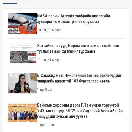
NASA сарны Artemis хөтөлбөрийн нислэгийн
хуваарьт томоохон өөрчлөлт орууллаа
10 цаг, 30 минут
Энхтайваны гүүр, Нарны авто замыг холбосон
туслах замын хөдөлгөөнийг түр хаана
11 цаг, 41 минут
Б.Сэмжидмаа: Нийслэлийн бизнес эрхлэгчдийг
зөвшөөрлийн шинжтэй 103 бүртгэлээс чөлөөллөө
1 өдөр, 8 цаг
Байнгын хорооны дарга Г.Тэмүүлэн тэргүүтэй
УИХ-ын гишүүд БНСУ-ын Үндэсний Ассамблейн
гишүүдийг хүлээн авч уулзав
1 өдөр, 11 цаг