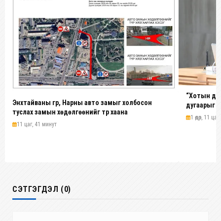
“Хотын дар
Энхтайваны гүүр, Нарны авто замыг холбосон
дугаарыг н
туслах замын хөдөлгөөнийг түр хаана
эхэлнэ
1 өдөр, 11 цаг
11 цаг, 41 минут
СЭТГЭГДЭЛ (0)