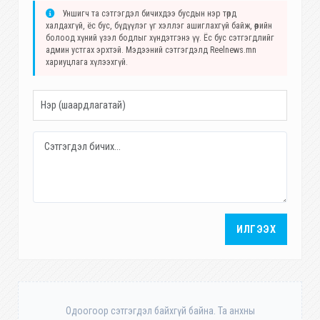
Уншигч та сэтгэгдэл бичихдээ бусдын нэр төрд
халдахгүй, ёс бус, бүдүүлэг үг хэллэг ашиглахгүй байж, өөрийн
болоод хүний үзэл бодлыг хүндэтгэнэ үү. Ёс бус сэтгэгдлийг
админ устгах эрхтэй. Мэдээний сэтгэгдэлд Reelnews.mn
хариуцлага хүлээхгүй.
ИЛГЭЭХ
Одоогоор сэтгэгдэл байхгүй байна. Та анхны