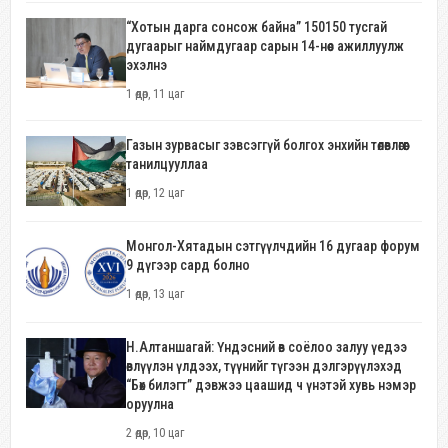
“Хотын дарга сонсож байна” 150150 тусгай
дугаарыг наймдугаар сарын 14-нөөс ажиллуулж
эхэлнэ
1 өдөр, 11 цаг
Газын зурвасыг зэвсэггүй болгох энхийн төлөвлөгөөг
танилцууллаа
1 өдөр, 12 цаг
Монгол-Хятадын сэтгүүлчдийн 16 дугаар форум
9 дүгээр сард болно
1 өдөр, 13 цаг
Н.Алтаншагай: Үндэсний өв соёлоо залуу үедээ
өвлүүлэн үлдээх, түүнийг түгээн дэлгэрүүлэхэд
“Бөх билэгт” дэвжээ цаашид ч үнэтэй хувь нэмэр
оруулна
2 өдөр, 10 цаг