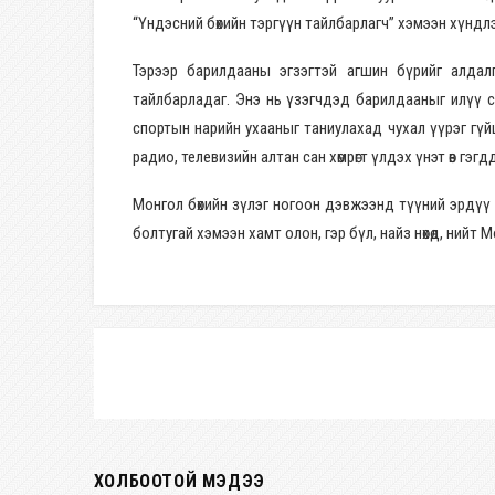
“Үндэсний бөхийн тэргүүн тайлбарлагч” хэмээн хүндл
Тэрээр барилдааны эгзэгтэй агшин бүрийг алдал
тайлбарладаг. Энэ нь үзэгчдэд барилдааныг илүү с
спортын нарийн ухааныг таниулахад чухал үүрэг гүй
радио, телевизийн алтан сан хөмрөгт үлдэх үнэт өв гэгд
Монгол бөхийн зүлэг ногоон дэвжээнд түүний эрдүү 
болтугай хэмээн хамт олон, гэр бүл, найз нөхөд, нийт М
ХОЛБООТОЙ МЭДЭЭ