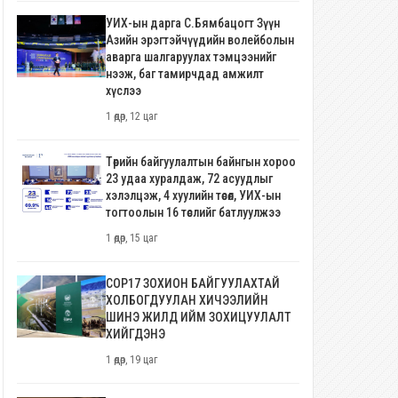
УИХ-ын дарга С.Бямбацогт Зүүн
Азийн эрэгтэйчүүдийн волейболын
аварга шалгаруулах тэмцээнийг
нээж, баг тамирчдад амжилт
хүслээ
1 өдөр, 12 цаг
Төрийн байгуулалтын байнгын хороо
23 удаа хуралдаж, 72 асуудлыг
хэлэлцэж, 4 хуулийн төсөл, УИХ-ын
тогтоолын 16 төслийг батлуулжээ
1 өдөр, 15 цаг
COP17 ЗОХИОН БАЙГУУЛАХТАЙ
ХОЛБОГДУУЛАН ХИЧЭЭЛИЙН
ШИНЭ ЖИЛД ИЙМ ЗОХИЦУУЛАЛТ
ХИЙГДЭНЭ
1 өдөр, 19 цаг