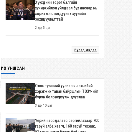
Хүүхдийн эсрэг бэлгийн
хүчирхийлэл үйлдвэл бүх насаар нь
хорих ял оногдуулах хуулийн
зохицуулалттай
2 өдөр, 5 цаг
Бусад мэдээ
ИХ УНШСАН
Олон түвшний уулварын эхнийий
хэрэгжих таван байршлын ТЭЗҮ-ийг
бүрэн боловсруулж дууслаа
3 өдөр, 10 цаг
Үерийн эрсдэлээс сэргийлэхээр 700
гаруй алба хаагч, 160 гаруй техник,
51 мотопомп бэлэн байдалд