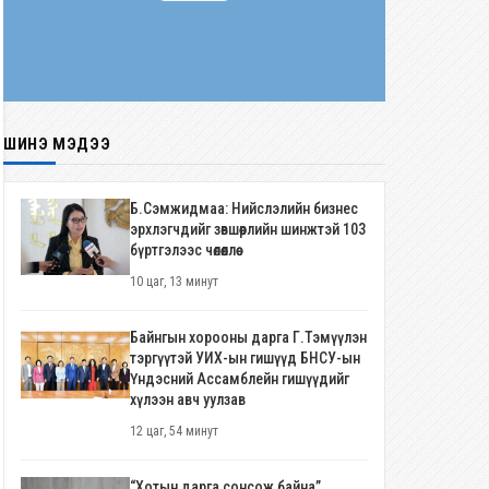
ШИНЭ МЭДЭЭ
Б.Сэмжидмаа: Нийслэлийн бизнес
эрхлэгчдийг зөвшөөрлийн шинжтэй 103
бүртгэлээс чөлөөллөө
10 цаг, 13 минут
Байнгын хорооны дарга Г.Тэмүүлэн
тэргүүтэй УИХ-ын гишүүд БНСУ-ын
Үндэсний Ассамблейн гишүүдийг
хүлээн авч уулзав
12 цаг, 54 минут
“Хотын дарга сонсож байна”