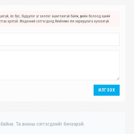
хгүй, ёс бус, бүдүүлэг үг хэллэг ашиглахгүй байж, өөрийн болоод хүний
стгах эрхтэй. Мэдээний сэтгэгдэлд Reelnews.mn хариуцлага хүлээхгүй.
ИЛГЭЭХ
 байна. Та анхны сэтгэгдлийг бичээрэй.