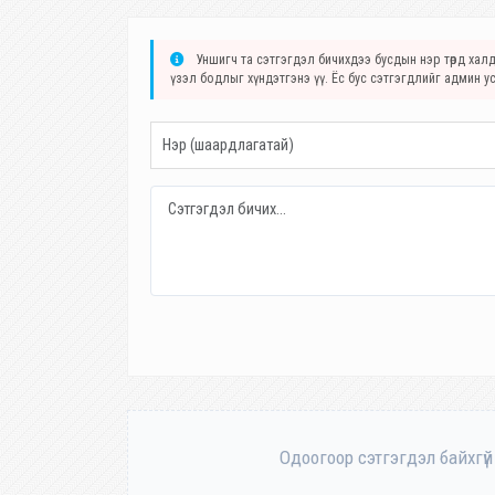
Уншигч та сэтгэгдэл бичихдээ бусдын нэр төрд халда
үзэл бодлыг хүндэтгэнэ үү. Ёс бус сэтгэгдлийг админ у
Одоогоор сэтгэгдэл байхгүй