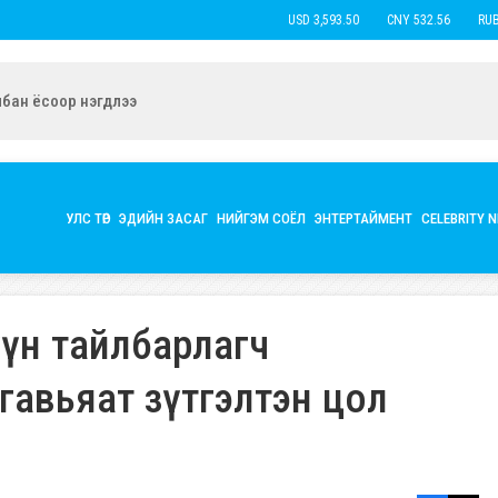
USD 3,593.50
CNY 532.56
RUB 44.
ын экс нөхөр Б.Наранцацралт найзтай нь ханилан, бүл нэмжээ
УЛС ТӨР
ЭДИЙН ЗАСАГ
НИЙГЭМ СОЁЛ
ЭНТЕРТАЙМЕНТ
CELEBRITY 
үүн тайлбарлагч
гавьяат зүтгэлтэн цол