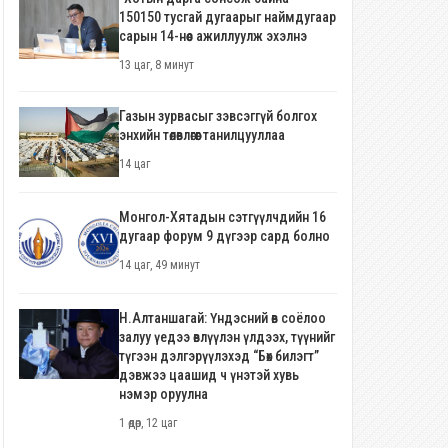
150150 тусгай дугаарыг наймдугаар
сарын 14-нөөс ажиллуулж эхэлнэ
13 цаг, 8 минут
Газын зурвасыг зэвсэггүй болгох
энхийн төлөвлөгөөг танилцууллаа
14 цаг
Монгол-Хятадын сэтгүүлчдийн 16
дугаар форум 9 дүгээр сард болно
14 цаг, 49 минут
Н.Алтаншагай: Үндэсний өв соёлоо
залуу үедээ өвлүүлэн үлдээх, түүнийг
түгээн дэлгэрүүлэхэд “Бөх билэгт”
дэвжээ цаашид ч үнэтэй хувь
нэмэр оруулна
1 өдөр, 12 цаг