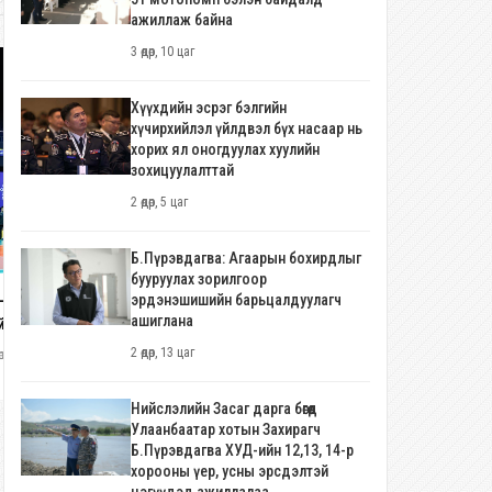
ажиллаж байна
3 өдөр, 10 цаг
Хүүхдийн эсрэг бэлгийн
хүчирхийлэл үйлдвэл бүх насаар нь
хорих ял оногдуулах хуулийн
зохицуулалттай
2 өдөр, 5 цаг
COP17 ЗОХИОН БАЙГУУЛАХТАЙ
ХОЛБОГДУУЛАН ХИЧЭЭЛИЙН ШИ
Б.Пүрэвдагва: Агаарын бохирдлыг
бууруулах зорилгоор
ЖИЛД ИЙМ ЗОХИЦУУЛАЛТ
1 өдөр, 19 цаг
эрдэнэшишийн барьцалдуулагч
-ын дарга С.Бямбацогт Зүүн
ХИЙГДЭНЭ
ашиглана
йн эрэгтэйчүүдийн
ейболын аварга шалгаруулах
2 өдөр, 13 цаг
өр, 12 цаг
цээнийг нээж, баг тамирчдад
илт хүслээ
Нийслэлийн Засаг дарга бөгөөд
Улаанбаатар хотын Захирагч
Б.Пүрэвдагва ХУД-ийн 12,13, 14-р
хорооны үер, усны эрсдэлтэй