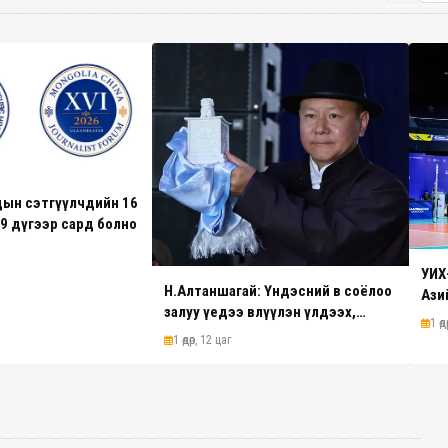
ын сэтгүүлчдийн 16
 9 дүгээр сард болно
УИХ
Н.Алтаншагай: Үндэсний өв соёлоо
Ази
залуу үедээ өвлүүлэн үлдээх,
вол
1 өд
түүнийг түгээн дэлгэрүүлэхэд “Бөх
тэм
1 өдөр, 12 цаг
билэгт” дэвжээ цаашид ч үнэтэй
амж
хувь нэмэр оруулна