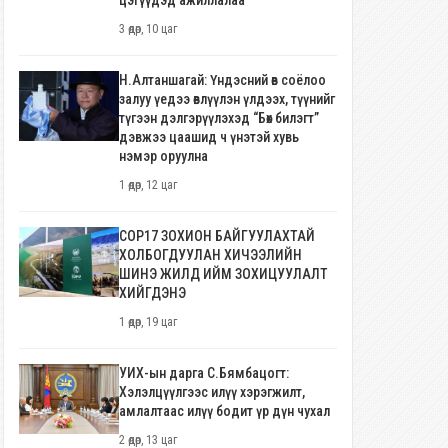
цэгүүдэд ажиллалаа
3 өдөр, 10 цаг
Н.Алтаншагай: Үндэсний өв соёлоо
залуу үедээ өвлүүлэн үлдээх, түүнийг
түгээн дэлгэрүүлэхэд “Бөх билэгт”
дэвжээ цаашид ч үнэтэй хувь
нэмэр оруулна
1 өдөр, 12 цаг
COP17 ЗОХИОН БАЙГУУЛАХТАЙ
ХОЛБОГДУУЛАН ХИЧЭЭЛИЙН
ШИНЭ ЖИЛД ИЙМ ЗОХИЦУУЛАЛТ
ХИЙГДЭНЭ
1 өдөр, 19 цаг
УИХ-ын дарга С.Бямбацогт:
Хэлэлцүүлгээс илүү хэрэгжилт,
амлалтаас илүү бодит үр дүн чухал
2 өдөр, 13 цаг