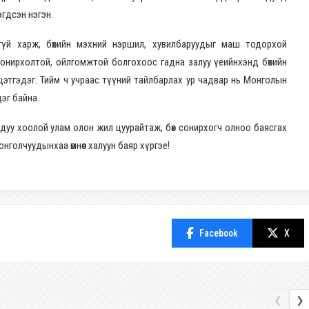
эгдсэн нэгэн.
гүй харж, бөхийн мэхний нэршил, хувилбаруудыг маш тодорхой
онирхолтой, ойлгомжтой болгохоос гадна залуу үеийнхэнд бөхийн
цэтгэдэг. Тийм ч учраас түүний тайлбарлах ур чадвар нь Монголын
дэг байна.
дуу хоолой улам олон жил цуурайтаж, бөх сонирхогч олноо баясгах
онголчуудынхаа өмнөөс халуун баяр хүргэе!
Facebook
X
❮
❯