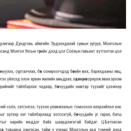
зарлигаар Дундговь аймгийн Эрдэнэдалай сумын уугуул, Монголын
асанд Монгол Улсын төрийн дээд цол Соёлын гавьяат зүтгэлтэн цол
жүүлэх, сурталчлах, бөх сонирхогчдод бөхийн мэх, барилдааны явц,
гэх үйлсэд олон арван жилийн амьдрал, хөдөлмөрөө зориулж яваа эрхэм
ширийнийг тайлбарлах чадвар, бөхчүүдийн намтар түүхийг цээжээр
хүний соёл, сэтгэлгээ, түүхэн уламжлалын томоохон илэрхийлэл юм.
ыг зүгээр нэг тайлбарлаад зогсохгүй, бөхчүүдийн уг гарал, багш
илтыг нарийн мэддэг байх шаардлагатай байдаг. Ц.Батнасан
ндөр түвшинд хангасан, тийм ч учраас Монголын ард түмний дунд