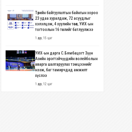
Төрийн байгуулалтын байнгын хороо
23 удаа хуралдаж, 72 асуудлыг
хэлэлцэж, 4 хуулийн төсөл, УИХ-ын
тогтоолын 16 төслийг батлуулжээ
1 өдөр, 15 цаг
УИХ-ын дарга С.Бямбацогт Зүүн
Азийн эрэгтэйчүүдийн волейболын
аварга шалгаруулах тэмцээнийг
нээж, баг тамирчдад амжилт
хүслээ
1 өдөр, 12 цаг