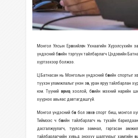
Монгол Улсын Ерөнхийлөгч Ухнаагийн Хүрэлсүхийн 
үндэсний бөхийн тэргүүн тайлбарлагч Цэдэвийн Батн
хүртээхээр болжээ.
Ц.Батнасан нь Монголын үндэсний бөхийн спортыг хөг
түүхэн уламжлалыг үнэн зөв, уран яруу тайлбарлан хүр
юм. Түүний өвөрмөц хоолой, бөхийн мэхний нарийн 
хүүрнэх авьяас давтагдашгүй.
Монгол үндэсний бөх бол зөвхөн спорт биш, монгол 
Тиймээс ч бөхийн тайлбарлагч нь тухайн барилдаан
дасгалжуулагч, туулсан замнал, гаргасан амж
тайлбарлагчийн хувьд энэхүү шалгуурыг хамгийн ө