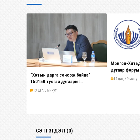
Монгол-Хятад
дугаар форум
“Хотын дарга сонсож байна”
14 цаг, 49 минут
150150 тусгай дугаарыг
наймдугаар сарын 14-нөөс
13 цаг, 8 минут
ажиллуулж эхэлнэ
СЭТГЭГДЭЛ (0)