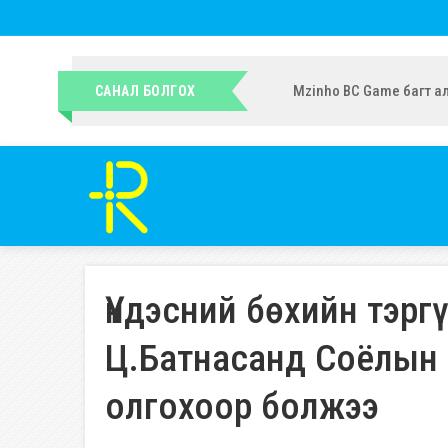
УИХ-ын гишүүн Ч.Ундрам
САНАЛ БОЛГОХ
Үндэсний бөхийн тэрг
Ц.Батнасанд Соёлын 
олгохоор болжээ