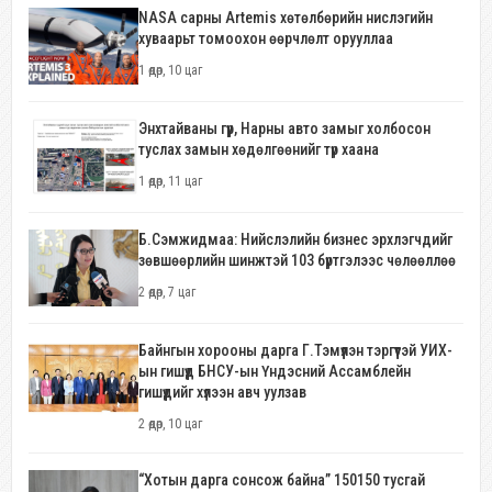
NASA сарны Artemis хөтөлбөрийн нислэгийн
хуваарьт томоохон өөрчлөлт орууллаа
1 өдөр, 10 цаг
Энхтайваны гүүр, Нарны авто замыг холбосон
туслах замын хөдөлгөөнийг түр хаана
1 өдөр, 11 цаг
Б.Сэмжидмаа: Нийслэлийн бизнес эрхлэгчдийг
зөвшөөрлийн шинжтэй 103 бүртгэлээс чөлөөллөө
2 өдөр, 7 цаг
Байнгын хорооны дарга Г.Тэмүүлэн тэргүүтэй УИХ-
ын гишүүд БНСУ-ын Үндэсний Ассамблейн
гишүүдийг хүлээн авч уулзав
2 өдөр, 10 цаг
“Хотын дарга сонсож байна” 150150 тусгай