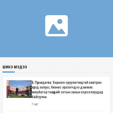
ШИНЭ МЭДЭЭ
Б.Пүрэвдагва: Хөрөнгө оруулагчидтай хамтран
хүүхэд залуус, бизнес эрхлэгчдээ дэмжих
инкубатор төвүүдийг хотын захын хорооллуудад
байгуулна
7 цаг