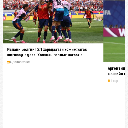
Испани Белгийг 2:1 харьцаатай хожиж хагас
шигшээд үлдлээ. Хожлын гоолыг нөгөөх л
Мерино...
4 долоо хоног
Аргентины 
шөвгийн н
1 сар