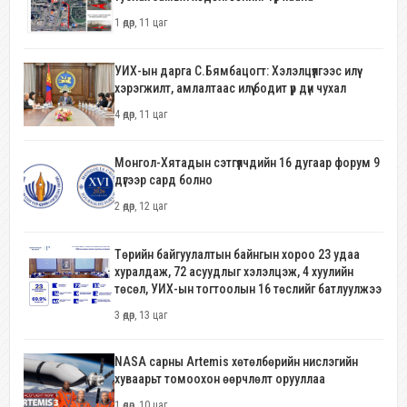
1 өдөр, 11 цаг
УИХ-ын дарга С.Бямбацогт: Хэлэлцүүлгээс илүү
хэрэгжилт, амлалтаас илүү бодит үр дүн чухал
4 өдөр, 11 цаг
Монгол-Хятадын сэтгүүлчдийн 16 дугаар форум 9
дүгээр сард болно
2 өдөр, 12 цаг
Төрийн байгуулалтын байнгын хороо 23 удаа
хуралдаж, 72 асуудлыг хэлэлцэж, 4 хуулийн
төсөл, УИХ-ын тогтоолын 16 төслийг батлуулжээ
3 өдөр, 13 цаг
NASA сарны Artemis хөтөлбөрийн нислэгийн
хуваарьт томоохон өөрчлөлт орууллаа
1 өдөр, 10 цаг