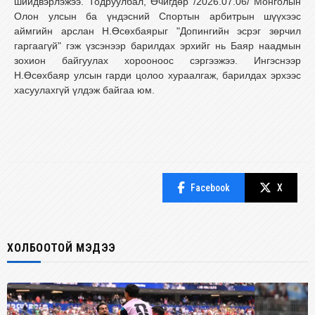
шийдвэрлэжээ. Тодруулбал, Өчигдөр /2026.07.06/ Монголын
Олон улсын ба үндэсний Спортын арбитрын шүүхээс
аймгийн арслан Н.Өсөхбаярыг "Допингийн эсрэг зөрчил
гаргаагүй" гэж үзсэнээр барилдах эрхийг нь Баяр наадмын
зохион байгуулах хорооноос сэргээжээ. Ингэснээр
Н.Өсөхбаяр улсын гарди цолоо хураалгаж, барилдах эрхээс
хасуулахгүй үлдэж байгаа юм.
Facebook
X
ХОЛБООТОЙ МЭДЭЭ