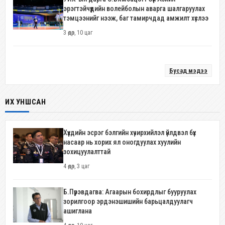
эрэгтэйчүүдийн волейболын аварга шалгаруулах
тэмцээнийг нээж, баг тамирчдад амжилт хүслээ
3 өдөр, 10 цаг
Бусад мэдээ
ИХ УНШСАН
Хүүхдийн эсрэг бэлгийн хүчирхийлэл үйлдвэл бүх
насаар нь хорих ял оногдуулах хуулийн
зохицуулалттай
4 өдөр, 3 цаг
Б.Пүрэвдагва: Агаарын бохирдлыг бууруулах
зорилгоор эрдэнэшишийн барьцалдуулагч
ашиглана