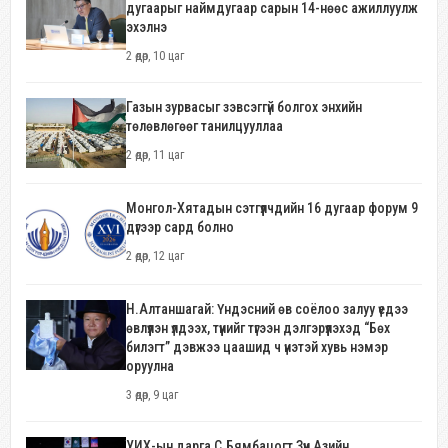
дугаарыг наймдугаар сарын 14-нөөс ажиллуулж
эхэлнэ
2 өдөр, 10 цаг
Газын зурвасыг зэвсэггүй болгох энхийн
төлөвлөгөөг танилцууллаа
2 өдөр, 11 цаг
Монгол-Хятадын сэтгүүлчдийн 16 дугаар форум 9
дүгээр сард болно
2 өдөр, 12 цаг
Н.Алтаншагай: Үндэсний өв соёлоо залуу үедээ
өвлүүлэн үлдээх, түүнийг түгээн дэлгэрүүлэхэд “Бөх
билэгт” дэвжээ цаашид ч үнэтэй хувь нэмэр
оруулна
3 өдөр, 9 цаг
УИХ-ын дарга С.Бямбацогт Зүүн Азийн