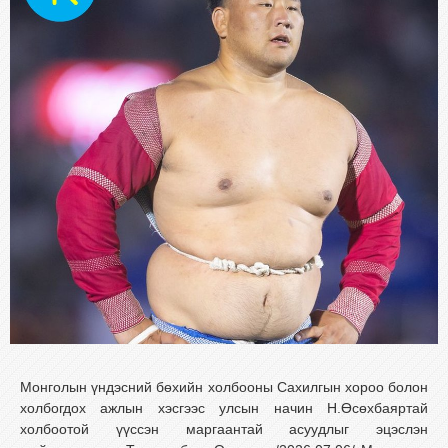
Монголын үндэсний бөхийн холбооны Сахилгын хороо болон
холбогдох ажлын хэсгээс улсын начин Н.Өсөхбаяртай
холбоотой үүссэн маргаантай асуудлыг эцэслэн