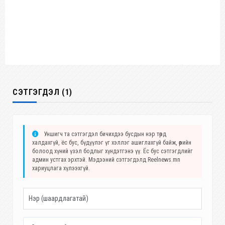
СЭТГЭГДЭЛ (1)
Уншигч та сэтгэгдэл бичихдээ бусдын нэр төрд
халдахгүй, ёс бус, бүдүүлэг үг хэллэг ашиглахгүй байж, өөрийн
болоод хүний үзэл бодлыг хүндэтгэнэ үү. Ёс бус сэтгэгдлийг
админ устгах эрхтэй. Мэдээний сэтгэгдэлд Reelnews.mn
хариуцлага хүлээхгүй.