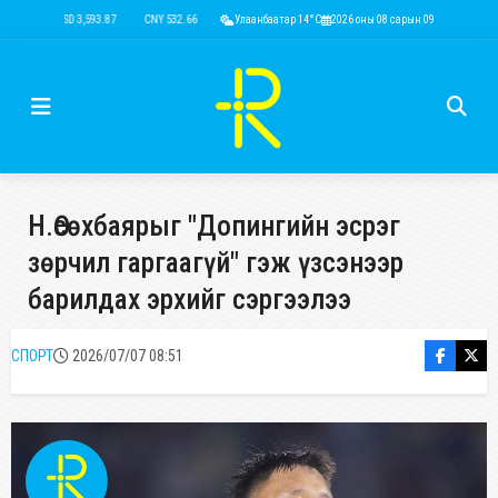
USD 3,593.87
CNY 532.66
RUB 43.77
Улаанбаатар 14°C
EUR 4,141.04
2026 оны 08 сарын 09
KRW 2.53
USD 3,593
Н.Өсөхбаярыг "Допингийн эсрэг
зөрчил гаргаагүй" гэж үзсэнээр
барилдах эрхийг сэргээлээ
СПОРТ
2026/07/07 08:51