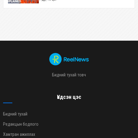
Бидний тухай товч
Үндсэн цэс
Бидний тухай
Редакцын бодлого
Хамтран ажиллах