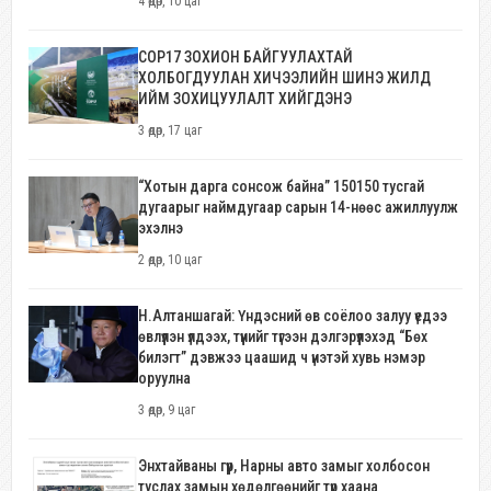
4 өдөр, 10 цаг
COP17 ЗОХИОН БАЙГУУЛАХТАЙ
ХОЛБОГДУУЛАН ХИЧЭЭЛИЙН ШИНЭ ЖИЛД
ИЙМ ЗОХИЦУУЛАЛТ ХИЙГДЭНЭ
3 өдөр, 17 цаг
“Хотын дарга сонсож байна” 150150 тусгай
дугаарыг наймдугаар сарын 14-нөөс ажиллуулж
эхэлнэ
2 өдөр, 10 цаг
Н.Алтаншагай: Үндэсний өв соёлоо залуу үедээ
өвлүүлэн үлдээх, түүнийг түгээн дэлгэрүүлэхэд “Бөх
билэгт” дэвжээ цаашид ч үнэтэй хувь нэмэр
оруулна
3 өдөр, 9 цаг
Энхтайваны гүүр, Нарны авто замыг холбосон
туслах замын хөдөлгөөнийг түр хаана