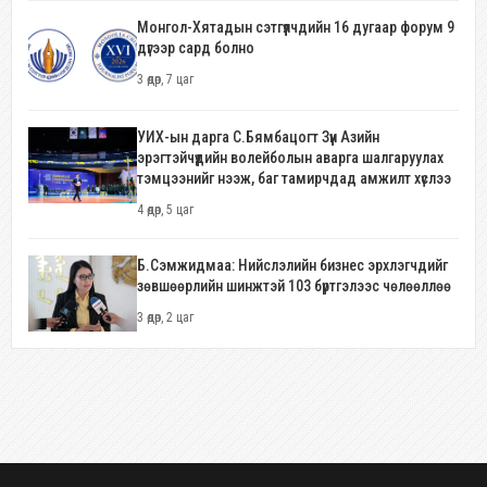
Монгол-Хятадын сэтгүүлчдийн 16 дугаар форум 9
дүгээр сард болно
3 өдөр, 7 цаг
УИХ-ын дарга С.Бямбацогт Зүүн Азийн
эрэгтэйчүүдийн волейболын аварга шалгаруулах
тэмцээнийг нээж, баг тамирчдад амжилт хүслээ
4 өдөр, 5 цаг
Б.Сэмжидмаа: Нийслэлийн бизнес эрхлэгчдийг
зөвшөөрлийн шинжтэй 103 бүртгэлээс чөлөөллөө
3 өдөр, 2 цаг