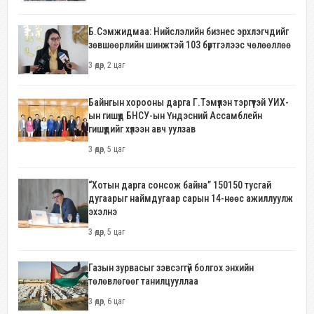
Б.Сэмжидмаа: Нийслэлийн бизнес эрхлэгчдийг
зөвшөөрлийн шинжтэй 103 бүртгэлээс чөлөөллөө
3 өдөр, 2 цаг
Байнгын хорооны дарга Г.Тэмүүлэн тэргүүтэй УИХ-
ын гишүүд БНСУ-ын Үндэсний Ассамблейн
гишүүдийг хүлээн авч уулзав
3 өдөр, 5 цаг
“Хотын дарга сонсож байна” 150150 тусгай
дугаарыг наймдугаар сарын 14-нөөс ажиллуулж
эхэлнэ
3 өдөр, 5 цаг
Газын зурвасыг зэвсэггүй болгох энхийн
төлөвлөгөөг танилцууллаа
3 өдөр, 6 цаг