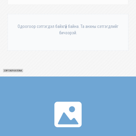
Одоогоор сэтгэгдэл байхгүй байна. Та анхны сэтгэгдлийг
бичээрэй.
СУРТАЛЧИЛГАА