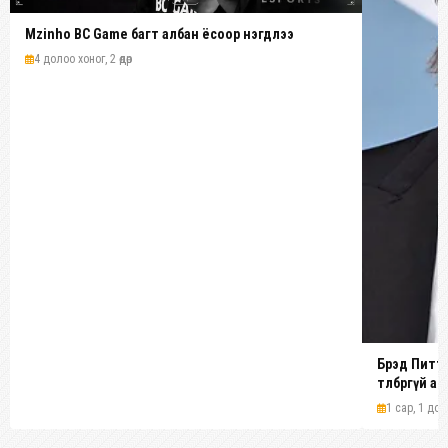
Mzinho BC Game багт албан ёсоор нэгдлээ
4 долоо хоног, 2 өдөр
Брэд Питт 1
төлбөргүй 
1 сар, 1 дол