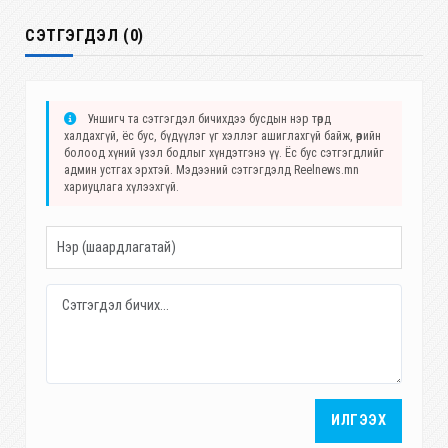
СЭТГЭГДЭЛ (0)
Уншигч та сэтгэгдэл бичихдээ бусдын нэр төрд
халдахгүй, ёс бус, бүдүүлэг үг хэллэг ашиглахгүй байж, өөрийн
болоод хүний үзэл бодлыг хүндэтгэнэ үү. Ёс бус сэтгэгдлийг
админ устгах эрхтэй. Мэдээний сэтгэгдэлд Reelnews.mn
хариуцлага хүлээхгүй.
ИЛГЭЭХ