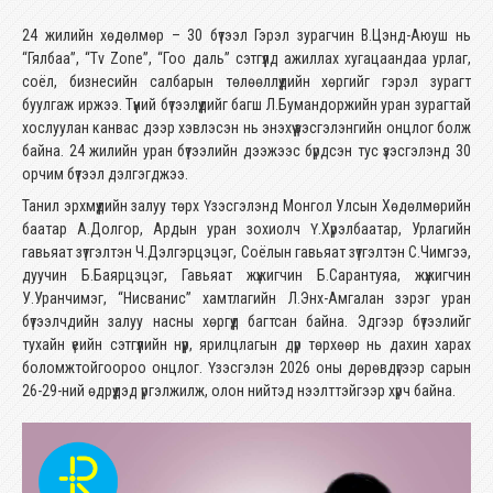
24 жилийн хөдөлмөр – 30 бүтээл Гэрэл зурагчин В.Цэнд-Аюуш нь
“Гялбаа”, “Tv Zone”, “Гоо даль” сэтгүүлд ажиллах хугацаандаа урлаг,
соёл, бизнесийн салбарын төлөөллүүдийн хөргийг гэрэл зурагт
буулгаж иржээ. Түүний бүтээлүүдийг багш Л.Бумандоржийн уран зурагтай
хослуулан канвас дээр хэвлэсэн нь энэхүү үзэсгэлэнгийн онцлог болж
байна. 24 жилийн уран бүтээлийн дээжээс бүрдсэн тус үзэсгэлэнд 30
орчим бүтээл дэлгэгджээ.
Танил эрхмүүдийн залуу төрх Үзэсгэлэнд Монгол Улсын Хөдөлмөрийн
баатар А.Долгор, Ардын уран зохиолч Ү.Хүрэлбаатар, Урлагийн
гавьяат зүтгэлтэн Ч.Дэлгэрцэцэг, Соёлын гавьяат зүтгэлтэн С.Чимгээ,
дуучин Б.Баярцэцэг, Гавьяат жүжигчин Б.Сарантуяа, жүжигчин
У.Уранчимэг, “Нисванис” хамтлагийн Л.Энх-Амгалан зэрэг уран
бүтээлчдийн залуу насны хөргүүд багтсан байна. Эдгээр бүтээлийг
тухайн үеийн сэтгүүлийн нүүр, ярилцлагын дүр төрхөөр нь дахин харах
боломжтойгоороо онцлог. Үзэсгэлэн 2026 оны дөрөвдүгээр сарын
26-29-ний өдрүүдэд үргэлжилж, олон нийтэд нээлттэйгээр хүрч байна.