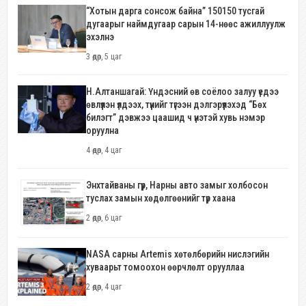
“Хотын дарга сонсож байна” 150150 тусгай
дугаарыг наймдугаар сарын 14-нөөс ажиллуулж
эхэлнэ
3 өдөр, 5 цаг
Н.Алтаншагай: Үндэсний өв соёлоо залуу үедээ
өвлүүлэн үлдээх, түүнийг түгээн дэлгэрүүлэхэд “Бөх
билэгт” дэвжээ цаашид ч үнэтэй хувь нэмэр
оруулна
4 өдөр, 4 цаг
Энхтайваны гүүр, Нарны авто замыг холбосон
туслах замын хөдөлгөөнийг түр хаана
2 өдөр, 6 цаг
NASA сарны Artemis хөтөлбөрийн нислэгийн
хуваарьт томоохон өөрчлөлт орууллаа
2 өдөр, 4 цаг