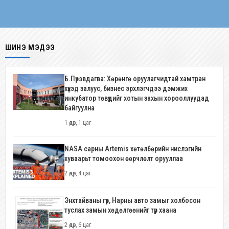
ШИНЭ МЭДЭЭ
Б.Пүрэвдагва: Хөрөнгө оруулагчидтай хамтран
хүүхэд залуус, бизнес эрхлэгчдээ дэмжих
инкубатор төвүүдийг хотын захын хорооллуудад
байгуулна
1 өдөр, 1 цаг
NASA сарны Artemis хөтөлбөрийн нислэгийн
хуваарьт томоохон өөрчлөлт орууллаа
2 өдөр, 4 цаг
Энхтайваны гүүр, Нарны авто замыг холбосон
туслах замын хөдөлгөөнийг түр хаана
2 өдөр, 6 цаг