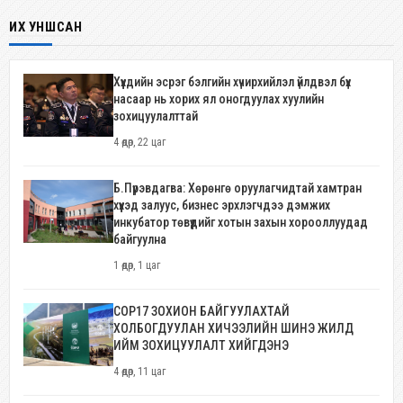
ИХ УНШСАН
Хүүхдийн эсрэг бэлгийн хүчирхийлэл үйлдвэл бүх
насаар нь хорих ял оногдуулах хуулийн
зохицуулалттай
4 өдөр, 22 цаг
Б.Пүрэвдагва: Хөрөнгө оруулагчидтай хамтран
хүүхэд залуус, бизнес эрхлэгчдээ дэмжих
инкубатор төвүүдийг хотын захын хорооллуудад
байгуулна
1 өдөр, 1 цаг
COP17 ЗОХИОН БАЙГУУЛАХТАЙ
ХОЛБОГДУУЛАН ХИЧЭЭЛИЙН ШИНЭ ЖИЛД
ИЙМ ЗОХИЦУУЛАЛТ ХИЙГДЭНЭ
4 өдөр, 11 цаг