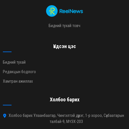
Бидний тухай товч
Үндсэн цэс
Бидний тухай
Редакцын бодлого
Хамтран ажиллах
Холбоо барих
Холбоо барих Улаанбаатар, Чингэлтэй дүүрэг, 1-р хороо, Сүхбаатарын
талбай-9, МҮЭХ-203