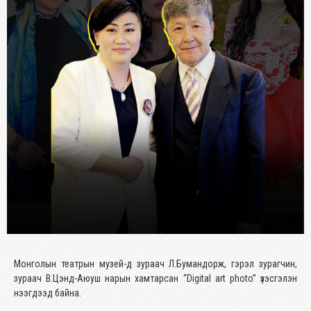
Монголын театрын музей-д зураач Л.Бумандорж, гэрэл зурагчин,
зураач В.Цэнд-Аюуш нарын хамтарсан “Digital art photo” үзэсгэлэн
нээгдээд байна.