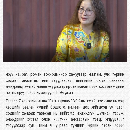
Яруу найраг, роман зохиолынхоо хажуугаар нийгэм, улс төрийн
сэдэвт аналитик нийтлэлүүдээрээ нийгмийн оюун санааны
амьдралд хүчтэй нөлөө үзүүлсээр ирсэн манай цөөн сэхээтнүүдийн
нэг нь яруу найрагч, сэтгүүлч Р.Эмүжин.
Тэрээр 7 хоногийн өмнө “Пагмадулам” УСК-ны тухай, тус кино нь урд
хөршийн зөөлөн хүчний бодлого, нөлөөн дор хийгдсэн үү гэдэг
сэдвийг хөндөж тавьсан нь нийгэмд нэлээдгүй шуугиан тарьж,
өнөөдрийг хүртэл олон нийтийн анхаарлын төвд, эгдүүцлийг
төрүүлсээр буй. Тийм ч учраас түүнийг “Өөрийн гэсэн өрөө”