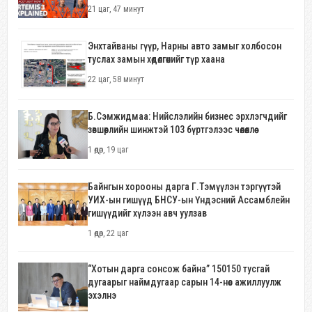
21 цаг, 47 минут
Энхтайваны гүүр, Нарны авто замыг холбосон
туслах замын хөдөлгөөнийг түр хаана
22 цаг, 58 минут
Б.Сэмжидмаа: Нийслэлийн бизнес эрхлэгчдийг
зөвшөөрлийн шинжтэй 103 бүртгэлээс чөлөөллөө
1 өдөр, 19 цаг
Байнгын хорооны дарга Г.Тэмүүлэн тэргүүтэй
УИХ-ын гишүүд БНСУ-ын Үндэсний Ассамблейн
гишүүдийг хүлээн авч уулзав
1 өдөр, 22 цаг
“Хотын дарга сонсож байна” 150150 тусгай
дугаарыг наймдугаар сарын 14-нөөс ажиллуулж
эхэлнэ