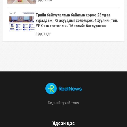
3 өдөр, 22 цаг
Төрийн байгуулалтын байнгын хороо 23 удаа
хуралдаж, 72 асуудлыг хэлэлцэж, 4 хуулийн төсөл,
УИХ-ын тогтоолын 16 төслийг батлуулжээ
3 өдөр, 1 цаг
Бидний тухай товч
Үндсэн цэс