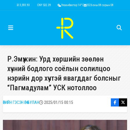
USD 3,593.93
CNY 532.39
RUB 44.15
Улаанбаатар 14°C
EUR 4,149.01
2026 оны 08 сарын 08
KRW 2.52
USD 3,593
Р.Эмүжин: Урд хөршийн зөөлөн
хүчний бодлого соёлын солилцоо
нэрийн дор хүчтэй явагддаг болсныг
“Пагмадулам” УСК нотоллоо
ӨӨРИЙН ГЭСЭН ӨРӨӨ БУЛАН
2025/01/15 00:15