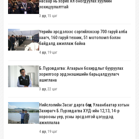
насаар нь хорих ял оногдуулах хуулийн
зохицуулалттай
3 өдөр, 15 цаг
Үерийн эрсдэлээс сэргийлэхээр 700 гаруй алба
хаагч, 160 гаруй техник, 51 мотопомп бэлэн
байдалд ажиллаж байна
4 өдөр, 19 цаг
Б.Пүрэвдагва: Агаарын бохирдлыг бууруулах
зорилгоор эрдэнэшишийн барьцалдуулагч
ашиглана
3 өдөр, 22 цаг
Нийслэлийн Засаг дарга бөгөөд Улаанбаатар хотын
Захирагч Б.Пүрэвдагва ХУД-ийн 12,13, 14-р
хорооны үер, усны эрсдэлтэй цэгүүдэд
ажиллалаа
4 өдөр, 19 цаг