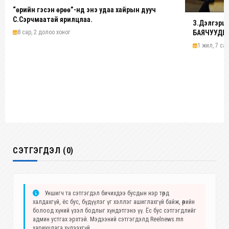
“Өөрийн гэсэн өрөө”-нд энэ удаа хайрын дууч
С.Сэрчмаатай ярилцлаа.
З.Дэлгэрц
БАЯЧУУДЫ
8 сар, 2 долоо хоног
1 жил, 7 сар
СЭТГЭГДЭЛ (0)
Уншигч та сэтгэгдэл бичихдээ бусдын нэр төрд
халдахгүй, ёс бус, бүдүүлэг үг хэллэг ашиглахгүй байж, өөрийн
болоод хүний үзэл бодлыг хүндэтгэнэ үү. Ёс бус сэтгэгдлийг
админ устгах эрхтэй. Мэдээний сэтгэгдэлд Reelnews.mn
хариуцлага хүлээхгүй.