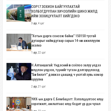
COP17 ЗОХИОН БАЙГУУЛАХТАЙ
ХОЛБОГДУУЛАН ХИЧЭЭЛИЙН ШИНЭ ЖИЛД
ИЙМ ЗОХИЦУУЛАЛТ ХИЙГДЭНЭ
3 өдөр, 4 цаг
“Хотын дарга сонсож байна” 150150 тусгай
дугаарыг наймдугаар сарын 14-нөөс ажиллуулж
эхэлнэ
1 өдөр, 22 цаг
Н.Алтаншагай: Үндэсний өв соёлоо залуу үедээ
өвлүүлэн үлдээх, түүнийг түгээн дэлгэрүүлэхэд
“Бөх билэгт” дэвжээ цаашид ч үнэтэй хувь нэмэр
оруулна
2 өдөр, 21 цаг
УИХ-ын дарга С.Бямбацогт: Хэлэлцүүлгээс илүү
хэрэгжилт, амлалтаас илүү бодит үр дүн чухал