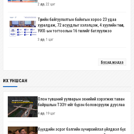
2 өдөр, 22 цаг
Төрийн байгуулалтын байнгын хороо 23 удаа
хуралдаж, 72 асуудлыг хэлэлцэж, 4 хуулийн төсөл,
УИХ-ын тогтоолын 16 төслийг батлуулжээ
3 өдөр, 1 цаг
Бусад мэдээ
ИХ УНШСАН
Олон түвшний уулварын эхнийий хэрэгжих таван
байршлын ТЭЗҮ-ийг бүрэн боловсруулж дууслаа
4 өдөр, 19 цаг
Хүүхдийн эсрэг бэлгийн хүчирхийлэл үйлдвэл бүх