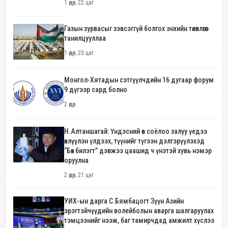
1 өдөр, 22 цаг
Газын зурвасыг зэвсэггүй болгох энхийн төлөвлөгөөг
танилцууллаа
1 өдөр, 23 цаг
Монгол-Хятадын сэтгүүлчдийн 16 дугаар форум
9 дүгээр сард болно
2 өдөр
Н.Алтаншагай: Үндэсний өв соёлоо залуу үедээ
өвлүүлэн үлдээх, түүнийг түгээн дэлгэрүүлэхэд
“Бөх билэгт” дэвжээ цаашид ч үнэтэй хувь нэмэр
оруулна
2 өдөр, 21 цаг
УИХ-ын дарга С.Бямбацогт Зүүн Азийн
эрэгтэйчүүдийн волейболын аварга шалгаруулах
тэмцээнийг нээж, баг тамирчдад амжилт хүслээ