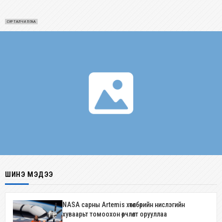
СУРТАЛЧИЛГАА
ШИНЭ МЭДЭЭ
NASA сарны Artemis хөтөлбөрийн нислэгийн
хуваарьт томоохон өөрчлөлт орууллаа