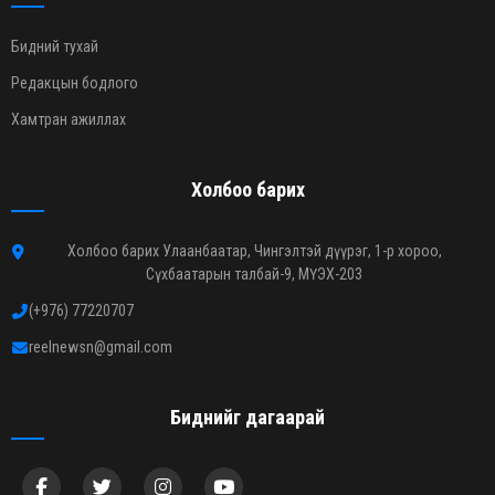
Бидний тухай
Редакцын бодлого
Хамтран ажиллах
Холбоо барих
Холбоо барих Улаанбаатар, Чингэлтэй дүүрэг, 1-р хороо,
Сүхбаатарын талбай-9, МҮЭХ-203
(+976) 77220707
reelnewsn@gmail.com
Биднийг дагаарай