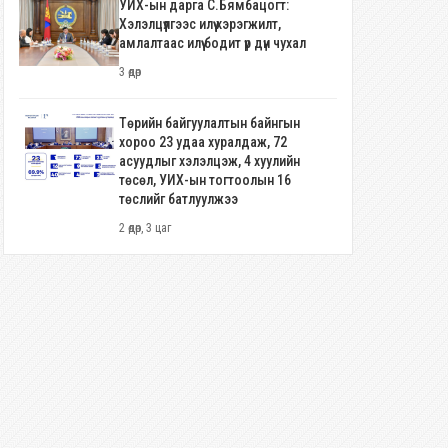
УИХ-ын дарга С.Бямбацогт:
Хэлэлцүүлгээс илүү хэрэгжилт,
амлалтаас илүү бодит үр дүн чухал
3 өдөр
Төрийн байгуулалтын байнгын
хороо 23 удаа хуралдаж, 72
асуудлыг хэлэлцэж, 4 хуулийн
төсөл, УИХ-ын тогтоолын 16
төслийг батлуулжээ
2 өдөр, 3 цаг