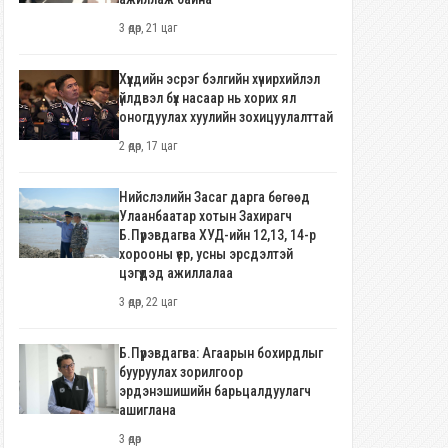
3 өдөр, 21 цаг
Хүүхдийн эсрэг бэлгийн хүчирхийлэл
үйлдвэл бүх насаар нь хорих ял
оногдуулах хуулийн зохицуулалттай
2 өдөр, 17 цаг
Нийслэлийн Засаг дарга бөгөөд
Улаанбаатар хотын Захирагч
Б.Пүрэвдагва ХУД-ийн 12,13, 14-р
хорооны үер, усны эрсдэлтэй
цэгүүдэд ажиллалаа
3 өдөр, 22 цаг
Б.Пүрэвдагва: Агаарын бохирдлыг
бууруулах зорилгоор
эрдэнэшишийн барьцалдуулагч
ашиглана
3 өдөр