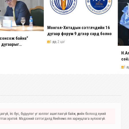
Монгол-Хятадын сэтгүүлчдийн 16
дугаар форум 9 дүгээр сард болно
 сонсож байна”
1 өдөр, 2 цаг
й дугаарыг
арын 14-нөөс
Н.А
хэлнэ
соёл
түүн
1 өд
бил
хув
хгүй, ёс бус, бүдүүлэг үг хэллэг ашиглахгүй байж, өөрийн болоод хүний
стгах эрхтэй. Мэдээний сэтгэгдэлд Reelnews.mn хариуцлага хүлээхгүй.