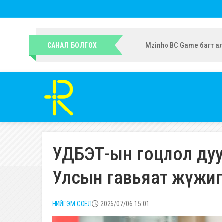
УИХ-ын гишүүн Ч.Ундрам
САНАЛ БОЛГОХ
УДБЭТ-ын гоцлол дуу
Улсын гавьяат жүжиг
НИЙГЭМ СОЁЛ
2026/07/06 15:01