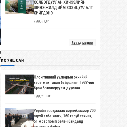
ХОЛБОГДУУЛАН ХИЧЭЭЛИЙН
ШИНЭ ЖИЛД ИЙМ ЗОХИЦУУЛАЛТ
ХИЙГДЭНЭ
2 өдөр, 6 цаг
Бусад мэдээ
УИХ-ын дарга С.Бямбацогт Зүүн
лтаншагай: Үндэсний өв
Азийн эрэгтэйчүүдийн волейбол
оо залуу үедээ өвлүүлэн үлдээх,
аварга шалгаруулах тэмцээнийг
ИХ УНШСАН
2 өдөр
ийг түгээн дэлгэрүүлэхэд “Бөх
нээж, баг тамирчдад амжилт
өр, 23 цаг
эгт” дэвжээ цаашид ч үнэтэй
хүслээ
ь нэмэр оруулна
Олон түвшний уулварын эхнийий
хэрэгжих таван байршлын ТЭЗҮ-ийг
бүрэн боловсруулж дууслаа
3 өдөр, 21 цаг
Үерийн эрсдэлээс сэргийлэхээр 700
гаруй алба хаагч, 160 гаруй техник,
51 мотопомп бэлэн байдалд
ажиллаж байна