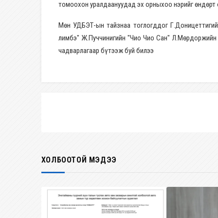
томоохон уралдаануудад эх орныхоо нэрийг өндөрт 
Мөн УДБЭТ-ын тайзнаа тоглогддог Г.Доницеттигий
лимбэ" Ж.Пуччинигийн "Чио Чио Сан" Л.Мөрдоржийн 
чадварлагаар бүтээж буй билээ
ХОЛБООТОЙ МЭДЭЭ