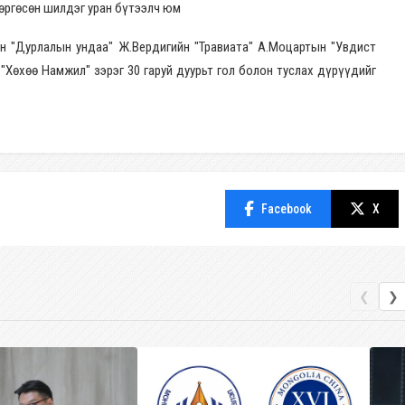
өргөсөн шилдэг уран бүтээлч юм
н "Дурлалын ундаа" Ж.Вердигийн "Травиата" А.Моцартын "Увдист
"Хөхөө Намжил" зэрэг 30 гаруй дуурьт гол болон туслах дүрүүдийг
Facebook
X
❮
❯