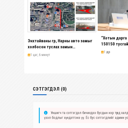
“Хотын дарга
Энхтайваны гүүр, Нарны авто замыг
150150 тусга
холбосон туслах замын
наймдугаар с
1 өдөр
хөдөлгөөнийг түр хаана
1 цаг, 6 минут
ажиллуулж э
СЭТГЭГДЭЛ (0)
Уншигч та сэтгэгдэл бичихдээ бусдын нэр төрд халда
үзэл бодлыг хүндэтгэнэ үү. Ёс бус сэтгэгдлийг админ у