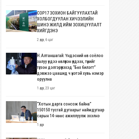
COP17 ЗОХИОН БАЙГУУЛАХТАЙ
ХОЛБОГДУУЛАН ХИЧЭЭЛИЙН
ШИНЭ ЖИЛД ИЙМ ЗОХИЦУУЛАЛТ
ХИЙГДЭНЭ
2 өдөр, 6 цаг
Н.Алтаншагай: Үндэсний өв соёлоо
залуу үедээ өвлүүлэн үлдээх, түүнийг
түгээн дэлгэрүүлэхэд “Бөх билэгт”
дэвжээ цаашид ч үнэтэй хувь нэмэр
оруулна
1 өдөр, 23 цаг
“Хотын дарга сонсож байна”
150150 тусгай дугаарыг наймдугаар
сарын 14-нөөс ажиллуулж эхэлнэ
1 өдөр