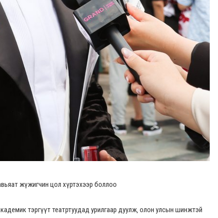
авьяат жүжигчин цол хүртэхээр боллоо
кадемик тэргүүт театртуудад урилгаар дуулж‚ олон улсын шинжтэй