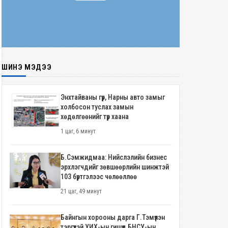
ШИНЭ МЭДЭЭ
Энхтайваны гүүр, Нарны авто замыг
холбосон туслах замын
хөдөлгөөнийг түр хаана
1 цаг, 6 минут
Б.Сэмжидмаа: Нийслэлийн бизнес
эрхлэгчдийг зөвшөөрлийн шинжтэй
103 бүртгэлээс чөлөөллөө
21 цаг, 49 минут
Байнгын хорооны дарга Г.Тэмүүлэн
тэргүүтэй УИХ-ын гишүүд БНСУ-ын