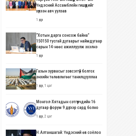
Үндэсний Ассамблейн гишүүдийг
хүлээн авч уулзав
1 өдөр
“Хотын дарга сонсож байна”
150150 тусгай дугаарыг наймдугаар
сарын 14-нөөс ажиллуулж эхэлнэ
1 өдөр
Газын зурвасыг зэвсэггүй болгох
энхийн төлөвлөгөөг танилцууллаа
1 өдөр, 1 цаг
Монгол-Хятадын сэтгүүлчдийн 16
дугаар форум 9 дүгээр сард болно
1 өдөр, 2 цаг
Н.Алтаншагай: Үндэсний өв соёлоо