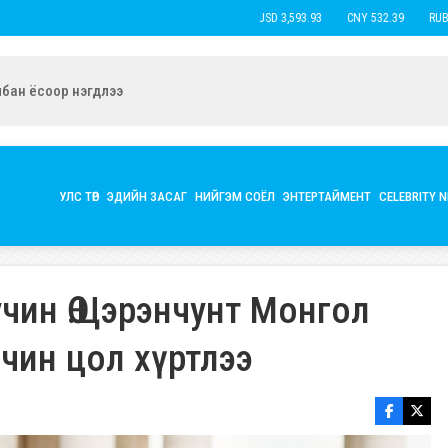
USD 3,593.93
CNY 532.39
RUB 44.
ын экс нөхөр Б.Наранцацралт найзтай нь ханилан, бүл нэмжээ
УЛС ТӨР
ЭДИЙН ЗАСАГ
НИЙГЭМ СОЁЛ
ЭНТЕРТАЙМЕНТ
CELEBRITY 
чин Ө.Цэрэнчунт Монгол
чин цол хүртлээ