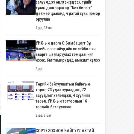
залуу үедээ өвлүүлэн үлдээх, түүнийг
түгээн дэлгэрүүлэхэд “Бөх билэгт”
дэвжээ цаашид ч үнэтэй хувь нэмэр
оруулна
1 өдөр, 23 цаг
УИХ-ын дарга С.Бямбацогт Зүүн
Азийн эрэгтэйчүүдийн волейболын
аварга шалгаруулах тэмцээнийг
нээж, баг тамирчдад амжилт хүслээ
2 өдөр
Төрийн байгуулалтын байнгын
хороо 23 удаа хуралдаж, 72
асуудлыг хэлэлцэж, 4 хуулийн
төсөл, УИХ-ын тогтоолын 16
төслийг батлуулжээ
2 өдөр, 3 цаг
COP17 ЗОХИОН БАЙГУУЛАХТАЙ