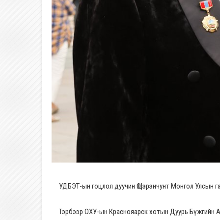
УДБЭТ-ын гоцлол дуучин Ө.Цэрэнчунт Монгол Улсын г
Тэрбээр ОХУ-ын Краснояарск хотын Дуурь Бүжгийн А