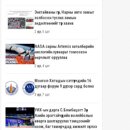
Энхтайваны гүүр, Нарны авто замыг
холбосон туслах замын
хөдөлгөөнийг түр хаана
2 өдөр, 5 цаг
NASA сарны Artemis хөтөлбөрийн
нислэгийн хуваарьт томоохон
өөрчлөлт орууллаа
2 өдөр, 4 цаг
Монгол-Хятадын сэтгүүлчдийн 16
дугаар форум 9 дүгээр сард болно
3 өдөр, 7 цаг
УИХ-ын дарга С.Бямбацогт Зүүн
Азийн эрэгтэйчүүдийн волейболын
аварга шалгаруулах тэмцээнийг
нээж, баг тамирчдад амжилт хүслээ