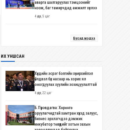
аварга шалгаруулах тэмцээнийг
түүнийг түгээн дэлгэрүүлэхэд “Бөх
нээж, баг тамирчдад амжилт хүслээ
4 өдөр, 4 цаг
билэгт” дэвжээ цаашид ч үнэтэ
4 өдөр, 5 цаг
хувь нэмэр оруулна
Бусад мэдээ
ИХ УНШСАН
Хүүхдийн эсрэг бэлгийн хүчирхийлэл
үйлдвэл бүх насаар нь хорих ял
оногдуулах хуулийн зохицуулалттай
4 өдөр, 22 цаг
Б.Пүрэвдагва: Хөрөнгө
оруулагчидтай хамтран хүүхэд залуус,
бизнес эрхлэгчдээ дэмжих
инкубатор төвүүдийг хотын захын
хорооллуудад байгуулна