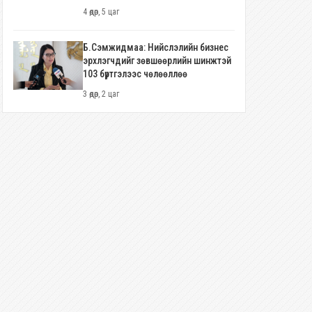
4 өдөр, 5 цаг
Б.Сэмжидмаа: Нийслэлийн бизнес
эрхлэгчдийг зөвшөөрлийн шинжтэй
103 бүртгэлээс чөлөөллөө
3 өдөр, 2 цаг