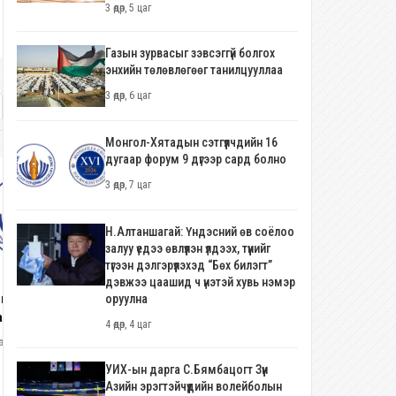
3 өдөр, 5 цаг
Газын зурвасыг зэвсэггүй болгох
энхийн төлөвлөгөөг танилцууллаа
3 өдөр, 6 цаг
Монгол-Хятадын сэтгүүлчдийн 16
дугаар форум 9 дүгээр сард болно
3 өдөр, 7 цаг
Н.Алтаншагай: Үндэсний өв соёлоо
залуу үедээ өвлүүлэн үлдээх, түүнийг
түгээн дэлгэрүүлэхэд “Бөх билэгт”
дэвжээ цаашид ч үнэтэй хувь нэмэр
гол-Хятадын сэтгүүлчдийн 16
оруулна
аар форум 9 дүгээр сард болно
4 өдөр, 4 цаг
өр, 7 цаг
УИХ-ын дарга С.Бямбацогт Зүүн
Н.Алтаншагай: Үндэсний өв
Азийн эрэгтэйчүүдийн волейболын
соёлоо залуу үедээ өвлүүлэн үлдээх