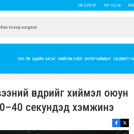
USD 3,593.87
CNY 532.66
RUB 43.
ын экс нөхөр Б.Наранцацралт найзтай нь ханилан, бүл нэмжээ
УЛС ТӨР
ЭДИЙН ЗАСАГ
НИЙГЭМ СОЁЛ
ЭНТЕРТАЙМЕНТ
CELEBRITY 
ээний өндрийг хиймэл оюун
30–40 секундэд хэмжинэ