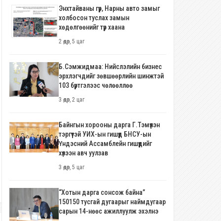
Энхтайваны гүүр, Нарны авто замыг
холбосон туслах замын
хөдөлгөөнийг түр хаана
2 өдөр, 5 цаг
Б.Сэмжидмаа: Нийслэлийн бизнес
эрхлэгчдийг зөвшөөрлийн шинжтэй
103 бүртгэлээс чөлөөллөө
3 өдөр, 2 цаг
Байнгын хорооны дарга Г.Тэмүүлэн
тэргүүтэй УИХ-ын гишүүд БНСУ-ын
Үндэсний Ассамблейн гишүүдийг
хүлээн авч уулзав
3 өдөр, 5 цаг
“Хотын дарга сонсож байна”
150150 тусгай дугаарыг наймдугаар
сарын 14-нөөс ажиллуулж эхэлнэ