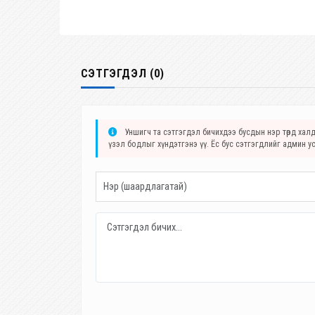
захын хорооллуудад байгуулна
СЭТГЭГДЭЛ (0)
Уншигч та сэтгэгдэл бичихдээ бусдын нэр төрд халда
үзэл бодлыг хүндэтгэнэ үү. Ёс бус сэтгэгдлийг админ у