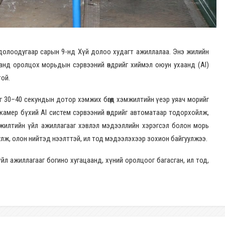
 долоодугаар сарын 9-нд Хүй долоо худагт ажиллалаа. Энэ жилийн
нд оролцох морьдын сэрвээний өндрийг хиймэл оюун ухаанд (AI)
той.
ийг 30–40 секундын дотор хэмжих бөгөөд хэмжилтийн үеэр уяач морийг
тай 5 камер бүхий AI систем сэрвээний өндрийг автоматаар тодорхойлж,
жилтийн үйл ажиллагааг хэвлэл мэдээллийн хэрэгсэл болон морь
ж, олон нийтэд нээлттэй, ил тод мэдээлэхээр зохион байгуулжээ.
үйл ажиллагааг богино хугацаанд, хүний оролцоог багасган, ил тод,