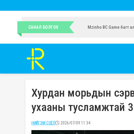
УИХ-ын гишүүн Ч.Ундрам
САНАЛ БОЛГОХ
Хурдан морьдын сэрв
ухааны тусламжтай 
НИЙГЭМ СОЁЛ
2026/07/09 11:34