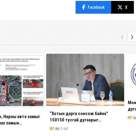
Facebook
X
❮
❯
Мон
дуг
“Хотын дарга сонсож байна”
үр, Нарны авто замыг
3 өд
150150 тусгай дугаарыг
лах замын
наймдугаар сарын 14-нөөс
3 өдөр, 5 цаг
үр хаана
ажиллуулж эхэлнэ