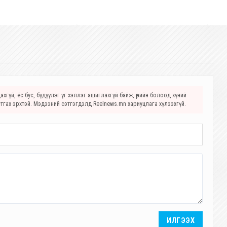
хгүй, ёс бус, бүдүүлэг үг хэллэг ашиглахгүй байж, өөрийн болоод хүний
стгах эрхтэй. Мэдээний сэтгэгдэлд Reelnews.mn хариуцлага хүлээхгүй.
ИЛГЭЭХ