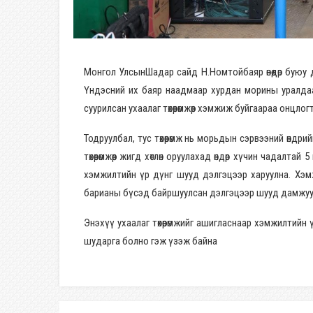
Монгол УлсынШадар сайд Н.Номтойбаяр өнөөдөр буюу
Үндэсний их баяр наадмаар хурдан морины уралдаа
суурилсан ухаалаг төхөөрөмжөөр хэмжиж буйгаараа онцлог
Тодруулбал, тус төхөөрөмж нь морьдын сэрвээний өндр
төхөөрөмжөөр жигд хөтлөн оруулахад өндөр хүчин чадал
хэмжилтийн үр дүнг шууд дэлгэцээр харуулна. Хэм
барианы бүсэд байршуулсан дэлгэцээр шууд дамжуул
Энэхүү ухаалаг төхөөрөмжийг ашигласнаар хэмжилтийн 
шударга болно гэж үзэж байна