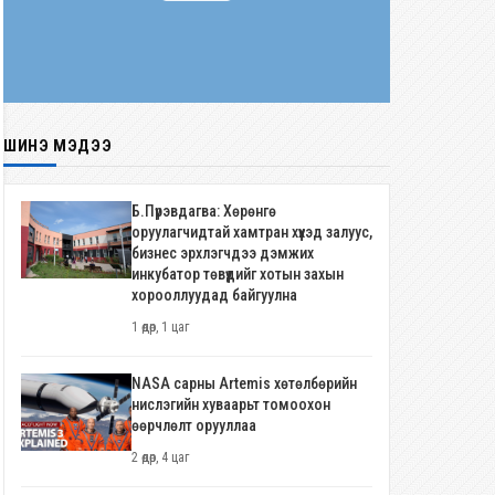
ШИНЭ МЭДЭЭ
Б.Пүрэвдагва: Хөрөнгө
оруулагчидтай хамтран хүүхэд залуус,
бизнес эрхлэгчдээ дэмжих
инкубатор төвүүдийг хотын захын
хорооллуудад байгуулна
1 өдөр, 1 цаг
NASA сарны Artemis хөтөлбөрийн
нислэгийн хуваарьт томоохон
өөрчлөлт орууллаа
2 өдөр, 4 цаг