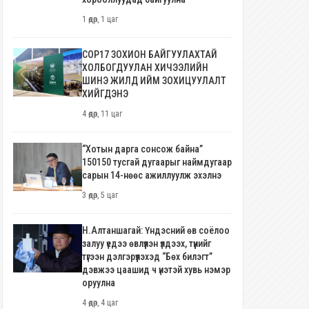
1 өдөр, 1 цаг
COP17 ЗОХИОН БАЙГУУЛАХТАЙ
ХОЛБОГДУУЛАН ХИЧЭЭЛИЙН
ШИНЭ ЖИЛД ИЙМ ЗОХИЦУУЛАЛТ
ХИЙГДЭНЭ
4 өдөр, 11 цаг
“Хотын дарга сонсож байна”
150150 тусгай дугаарыг наймдугаар
сарын 14-нөөс ажиллуулж эхэлнэ
3 өдөр, 5 цаг
Н.Алтаншагай: Үндэсний өв соёлоо
залуу үедээ өвлүүлэн үлдээх, түүнийг
түгээн дэлгэрүүлэхэд “Бөх билэгт”
дэвжээ цаашид ч үнэтэй хувь нэмэр
оруулна
4 өдөр, 4 цаг