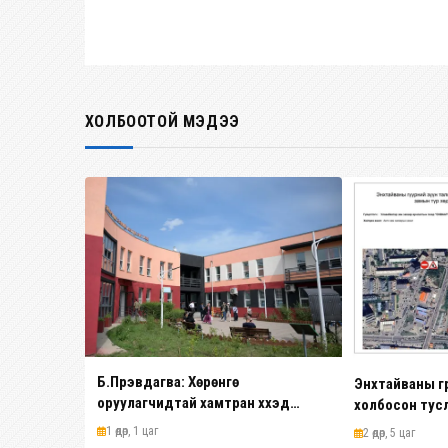
ХОЛБООТОЙ МЭДЭЭ
Б.Пүрэвдагва: Хөрөнгө
Энхтайваны гү
оруулагчидтай хамтран хүүхэд
холбосон тус
залуус, бизнес эрхлэгчдээ
хөдөлгөөнийг т
1 өдөр, 1 цаг
2 өдөр, 5 цаг
дэмжих инкубатор төвүүдийг хотын