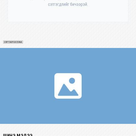
сэтгэгдлийг бичээрэй.
СУРТАЛЧИЛГАА
ШИНЭ МЭДЭЭ