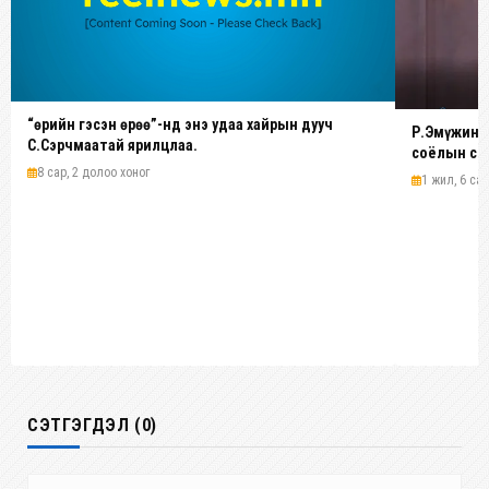
“Өөрийн гэсэн өрөө”-нд энэ удаа хайрын дууч
Р.Эмүжин: 
С.Сэрчмаатай ярилцлаа.
соёлын сол
болсныг “
8 сар, 2 долоо хоног
1 жил, 6 сар
СЭТГЭГДЭЛ (0)