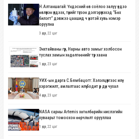
Н.Алтаншагай: Үндэсний өв соёлоо залуу үедээ
өвлүүлэн үлдээх, түүнийг түгээн дэлгэрүүлэхэд “Бөх
билэгт” дэвжээ цаашид ч үнэтэй хувь нэмэр
оруулна
3 өдөр, 22 цаг
Энхтайваны гүүр, Нарны авто замыг холбосон
туслах замын хөдөлгөөнийг түр хаана
1 өдөр, 23 цаг
УИХ-ын дарга С.Бямбацогт: Хэлэлцүүлгээс илүү
хэрэгжилт, амлалтаас илүү бодит үр дүн чухал
4 өдөр, 23 цаг
NASA сарны Artemis хөтөлбөрийн нислэгийн
хуваарьт томоохон өөрчлөлт орууллаа
1 өдөр, 22 цаг