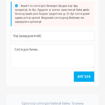
Уншигч та сэтгэгдэл бичихдээ бусдын нэр төрд
халдахгүй, ёс бус, бүдүүлэг үг хэллэг ашиглахгүй байж, өөрийн
болоод хүний үзэл бодлыг хүндэтгэнэ үү. Ёс бус сэтгэгдлийг
админ устгах эрхтэй. Мэдээний сэтгэгдэлд Reelnews.mn
хариуцлага хүлээхгүй.
ИЛГЭЭХ
Одоогоор сэтгэгдэл байхгүй байна. Та анхны