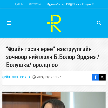
USD 3,593.87
CNY 532.66
RUB 43.77
Улаанбаатар 14°C
EUR 4,141.04
2026 оны 08 сарын 09
KRW 2.53
USD 3,593.8
“Өөрийн гэсэн өрөө” нэвтрүүлгийн
зочноор нийтлэлч Б.Болор-Эрдэнэ /
Болушка/ оролцлоо
ӨӨРИЙН ГЭСЭН ӨРӨӨ БУЛАН
2024/03/12 13:57