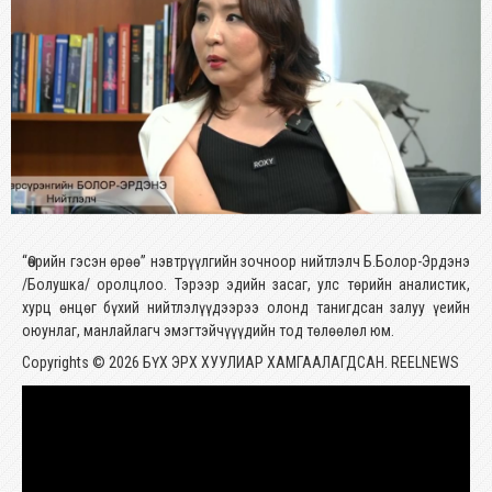
“Өөрийн гэсэн өрөө” нэвтрүүлгийн зочноор нийтлэлч Б.Болор-Эрдэнэ
/Болушка/ оролцлоо. Тэрээр эдийн засаг, улс төрийн аналистик,
хурц өнцөг бүхий нийтлэлүүдээрээ олонд танигдсан залуу үеийн
оюунлаг, манлайлагч эмэгтэйчүүүдийн тод төлөөлөл юм.
Copyrights © 2026 БҮХ ЭРХ ХУУЛИАР ХАМГААЛАГДСАН. REELNEWS