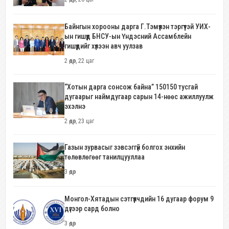
Байнгын хорооны дарга Г.Тэмүүлэн тэргүүтэй УИХ-
ын гишүүд БНСУ-ын Үндэсний Ассамблейн
гишүүдийг хүлээн авч уулзав
2 өдөр, 22 цаг
“Хотын дарга сонсож байна” 150150 тусгай
дугаарыг наймдугаар сарын 14-нөөс ажиллуулж
эхэлнэ
2 өдөр, 23 цаг
Газын зурвасыг зэвсэггүй болгох энхийн
төлөвлөгөөг танилцууллаа
3 өдөр
Монгол-Хятадын сэтгүүлчдийн 16 дугаар форум 9
дүгээр сард болно
3 өдөр