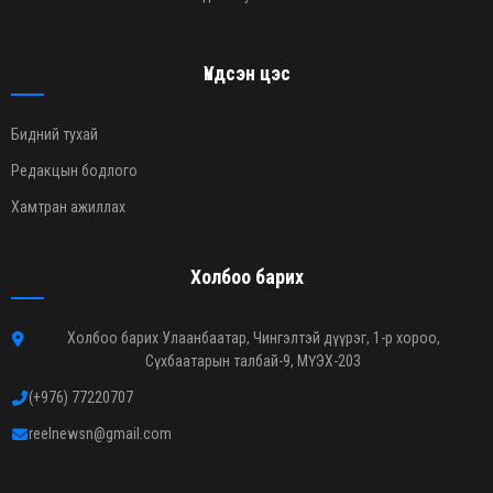
Үндсэн цэс
Бидний тухай
Редакцын бодлого
Хамтран ажиллах
Холбоо барих
Холбоо барих Улаанбаатар, Чингэлтэй дүүрэг, 1-р хороо,
Сүхбаатарын талбай-9, МҮЭХ-203
(+976) 77220707
reelnewsn@gmail.com