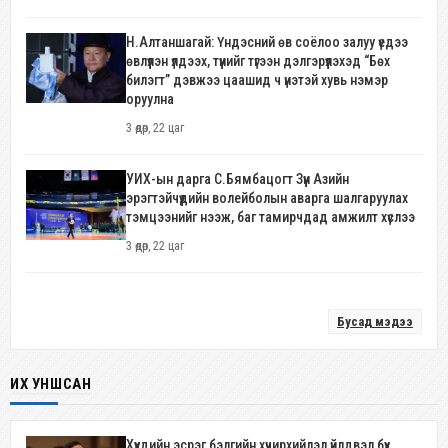
Н.Алтаншагай: Үндэсний өв соёлоо залуу үедээ
өвлүүлэн үлдээх, түүнийг түгээн дэлгэрүүлэхэд “Бөх
билэгт” дэвжээ цаашид ч үнэтэй хувь нэмэр
оруулна
3 өдөр, 22 цаг
УИХ-ын дарга С.Бямбацогт Зүүн Азийн
эрэгтэйчүүдийн волейболын аварга шалгаруулах
тэмцээнийг нээж, баг тамирчдад амжилт хүслээ
3 өдөр, 22 цаг
Бусад мэдээ
ИХ УНШСАН
Хүүхдийн эсрэг бэлгийн хүчирхийлэл үйлдвэл бүх