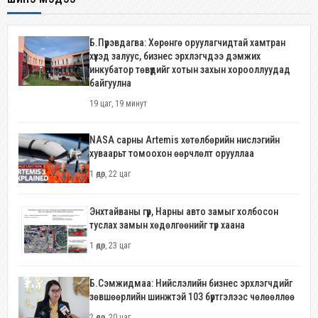
Б.Пүрэвдагва: Хөрөнгө оруулагчидтай хамтран
хүүхэд залуус, бизнес эрхлэгчдээ дэмжих
инкубатор төвүүдийг хотын захын хорооллуудад
байгуулна
19 цаг, 19 минут
NASA сарны Artemis хөтөлбөрийн нислэгийн
хуваарьт томоохон өөрчлөлт орууллаа
1 өдөр, 22 цаг
Энхтайваны гүүр, Нарны авто замыг холбосон
туслах замын хөдөлгөөнийг түр хаана
1 өдөр, 23 цаг
Б.Сэмжидмаа: Нийслэлийн бизнес эрхлэгчдийг
зөвшөөрлийн шинжтэй 103 бүртгэлээс чөлөөллөө
2 өдөр, 20 цаг