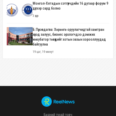
Монгол-Хятадын сэтгүүлчдийн 16 дугаар форум 9
дүгээр сард болно
3 өдөр
Б.Пүрэвдагва: Хөрөнгө оруулагчидтай хамтран
хүүхэд залуус, бизнес эрхлэгчдээ дэмжих
инкубатор төвүүдийг хотын захын хорооллуудад
байгуулна
19 цаг, 19 минут
Бидний тухай товч