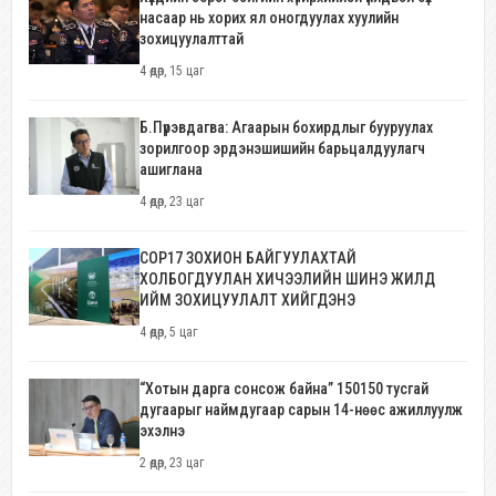
насаар нь хорих ял оногдуулах хуулийн
зохицуулалттай
4 өдөр, 15 цаг
Б.Пүрэвдагва: Агаарын бохирдлыг бууруулах
зорилгоор эрдэнэшишийн барьцалдуулагч
ашиглана
4 өдөр, 23 цаг
COP17 ЗОХИОН БАЙГУУЛАХТАЙ
ХОЛБОГДУУЛАН ХИЧЭЭЛИЙН ШИНЭ ЖИЛД
ИЙМ ЗОХИЦУУЛАЛТ ХИЙГДЭНЭ
4 өдөр, 5 цаг
“Хотын дарга сонсож байна” 150150 тусгай
дугаарыг наймдугаар сарын 14-нөөс ажиллуулж
эхэлнэ
2 өдөр, 23 цаг