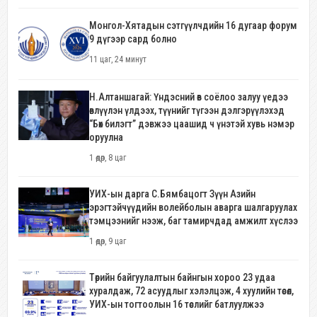
Монгол-Хятадын сэтгүүлчдийн 16 дугаар форум
9 дүгээр сард болно
11 цаг, 24 минут
Н.Алтаншагай: Үндэсний өв соёлоо залуу үедээ
өвлүүлэн үлдээх, түүнийг түгээн дэлгэрүүлэхэд
“Бөх билэгт” дэвжээ цаашид ч үнэтэй хувь нэмэр
оруулна
1 өдөр, 8 цаг
УИХ-ын дарга С.Бямбацогт Зүүн Азийн
эрэгтэйчүүдийн волейболын аварга шалгаруулах
тэмцээнийг нээж, баг тамирчдад амжилт хүслээ
1 өдөр, 9 цаг
Төрийн байгуулалтын байнгын хороо 23 удаа
хуралдаж, 72 асуудлыг хэлэлцэж, 4 хуулийн төсөл,
УИХ-ын тогтоолын 16 төслийг батлуулжээ