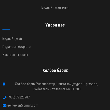
Бидний тухай товч
Үндсэн цэс
Бидний тухай
Редакцын бодлого
Хамтран ажиллах
Холбоо барих
Холбоо барих Улаанбаатар, Чингэлтэй дүүрэг, 1-р хороо,
Сүхбаатарын талбай-9, МҮЭХ-203
(+976) 77220707
reelnewsn@gmail.com