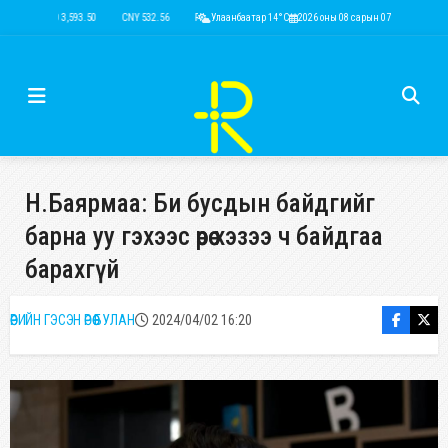
USD 3,593.50
CNY 532.56
RUB 44.52
Улаанбаатар 14°C
EUR 4,146.36
2026 оны 08 сарын 07
KRW 2.52
USD 3,593.5
Н.Баярмаа: Би бусдын байдгийг
барна уу гэхээс өөрөө хэзээ ч байдгаа
барахгүй
ӨӨРИЙН ГЭСЭН ӨРӨӨ БУЛАН
2024/04/02 16:20