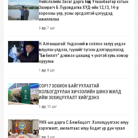
Нийслэлийн Засаг дарга бөгөөд Улаанбаатар хотын
Захирагч Б.Пүрэвдагва ХУД-ийн 12,13, 14-р
хорооны үер, усны эрсдэлтэй цэгүүдэд
ажиллалаа
3 өдөр, 7 цаг
Н.Алтаншагай: Үндэсний өв соёлоо залуу үедээ
өвлүүлэн үлдээх, түүнийг түгээн дэлгэрүүлэхэд
“Бөх билэгт” дэвжээ цаашид ч үнэтэй хувь нэмэр
оруулна
1 өдөр, 8 цаг
COP17 ЗОХИОН БАЙГУУЛАХТАЙ
ХОЛБОГДУУЛАН ХИЧЭЭЛИЙН ШИНЭ ЖИЛД
ИЙМ ЗОХИЦУУЛАЛТ ХИЙГДЭНЭ
1 өдөр, 15 цаг
УИХ-ын дарга С.Бямбацогт: Хэлэлцүүлгээс илүү
хэрэгжилт, амлалтаас илүү бодит үр дүн чухал
2 өдөр, 9 цаг