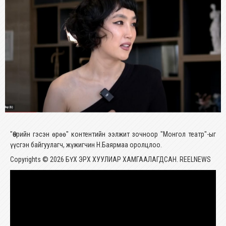
"Өөрийн гэсэн өрөө" контентийн ээлжит зочноор "Монгол театр"-ыг
үүсгэн байгуулагч, жүжигчин Н.Баярмаа оролцлоо.
Copyrights © 2026 БҮХ ЭРХ ХУУЛИАР ХАМГААЛАГДСАН. REELNEWS