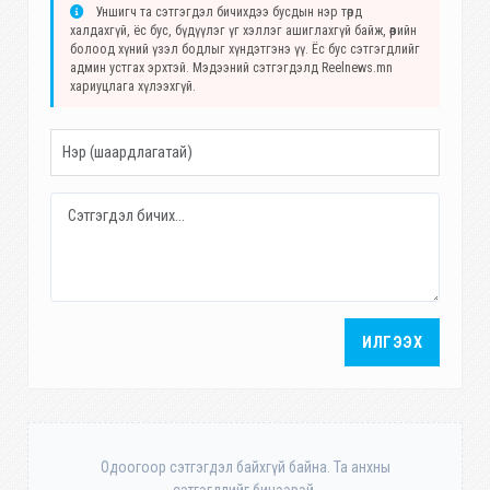
Уншигч та сэтгэгдэл бичихдээ бусдын нэр төрд
халдахгүй, ёс бус, бүдүүлэг үг хэллэг ашиглахгүй байж, өөрийн
болоод хүний үзэл бодлыг хүндэтгэнэ үү. Ёс бус сэтгэгдлийг
админ устгах эрхтэй. Мэдээний сэтгэгдэлд Reelnews.mn
хариуцлага хүлээхгүй.
ИЛГЭЭХ
Одоогоор сэтгэгдэл байхгүй байна. Та анхны