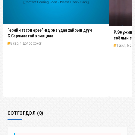
“Өөрийн гэсэн өрөө”-нд энэ удаа хайрын дууч
Р.Эмүжин: 
С.Сэрчмаатай ярилцлаа.
соёлын сол
болсныг “
8 сар, 1 долоо хоног
1 жил, 6 сар
СЭТГЭГДЭЛ (0)