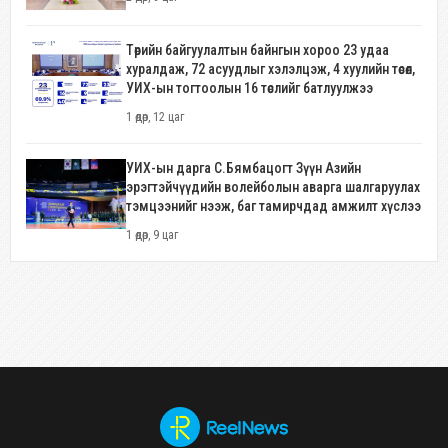
Төрийн байгуулалтын байнгын хороо 23 удаа
хуралдаж, 72 асуудлыг хэлэлцэж, 4 хуулийн төсөл,
УИХ-ын тогтоолын 16 төслийг батлуулжээ
1 өдөр, 12 цаг
УИХ-ын дарга С.Бямбацогт Зүүн Азийн
эрэгтэйчүүдийн волейболын аварга шалгаруулах
тэмцээнийг нээж, баг тамирчдад амжилт хүслээ
1 өдөр, 9 цаг