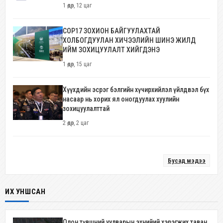
1 өдөр, 12 цаг
COP17 ЗОХИОН БАЙГУУЛАХТАЙ
ХОЛБОГДУУЛАН ХИЧЭЭЛИЙН ШИНЭ ЖИЛД
ИЙМ ЗОХИЦУУЛАЛТ ХИЙГДЭНЭ
1 өдөр, 15 цаг
Хүүхдийн эсрэг бэлгийн хүчирхийлэл үйлдвэл бүх
насаар нь хорих ял оногдуулах хуулийн
зохицуулалттай
2 өдөр, 2 цаг
Бусад мэдээ
ИХ УНШСАН
Олон түвшний уулварын эхнийий хэрэгжих таван