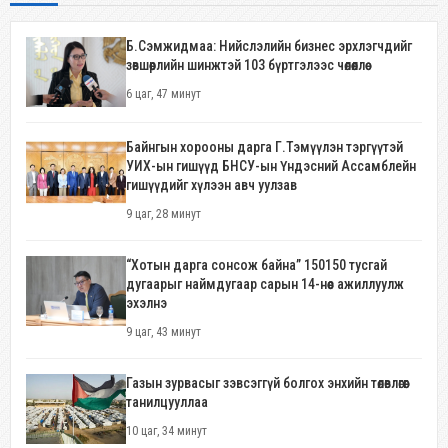
Б.Сэмжидмаа: Нийслэлийн бизнес эрхлэгчдийг
зөвшөөрлийн шинжтэй 103 бүртгэлээс чөлөөллөө
6 цаг, 47 минут
Байнгын хорооны дарга Г.Тэмүүлэн тэргүүтэй
УИХ-ын гишүүд БНСУ-ын Үндэсний Ассамблейн
гишүүдийг хүлээн авч уулзав
9 цаг, 28 минут
“Хотын дарга сонсож байна” 150150 тусгай
дугаарыг наймдугаар сарын 14-нөөс ажиллуулж
эхэлнэ
9 цаг, 43 минут
Газын зурвасыг зэвсэггүй болгох энхийн төлөвлөгөөг
танилцууллаа
10 цаг, 34 минут