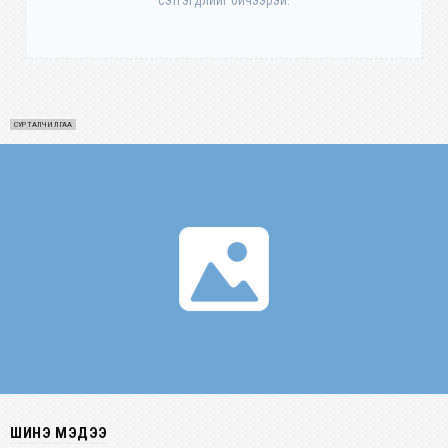
сэтгэгдлийг бичээрэй.
СУРТАЛЧИЛГАА
ШИНЭ МЭДЭЭ