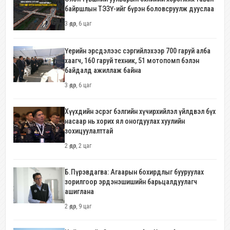
байршлын ТЭЗҮ-ийг бүрэн боловсруулж дууслаа
3 өдөр, 6 цаг
Үерийн эрсдэлээс сэргийлэхээр 700 гаруй алба
хаагч, 160 гаруй техник, 51 мотопомп бэлэн
байдалд ажиллаж байна
3 өдөр, 6 цаг
Хүүхдийн эсрэг бэлгийн хүчирхийлэл үйлдвэл бүх
насаар нь хорих ял оногдуулах хуулийн
зохицуулалттай
2 өдөр, 2 цаг
Б.Пүрэвдагва: Агаарын бохирдлыг бууруулах
зорилгоор эрдэнэшишийн барьцалдуулагч
ашиглана
2 өдөр, 9 цаг