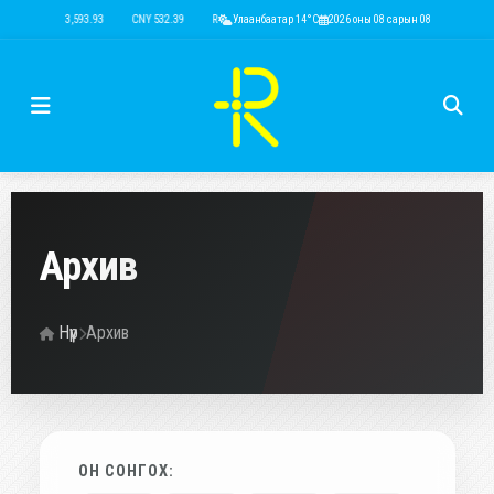
USD 3,593.93
CNY 532.39
RUB 44.15
Улаанбаатар 14°C
EUR 4,149.01
2026 оны 08 сарын 08
KRW 2.52
USD 3,593.93
Архив
Нүүр
Архив
ОН СОНГОХ: