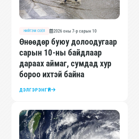
2026 оны 7-р сарын 10
НИЙГЭМ СОЁЛ
Өнөөдөр буюу долоодугаар
сарын 10-ны байдлаар
дараах аймаг, сумдад хур
бороо ихтэй байна
ДЭЛГЭРЭНГҮЙ