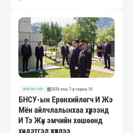
2026 оны 7-р сарын 10
НИЙГЭМ СОЁЛ
БНСУ-ын Ерөнхийлөгч И Жэ
Мён айлчлалынхаа хүрээнд
И Тэ Жүн эмчийн хөшөөнд
хүндэтгэл үзүүллээ