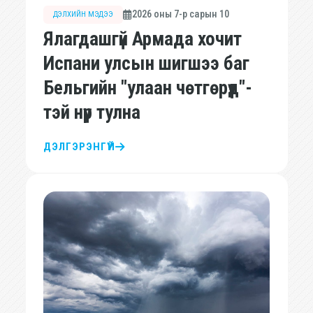
2026 оны 7-р сарын 10
ДЭЛХИЙН МЭДЭЭ
Ялагдашгүй Армада хочит
Испани улсын шигшээ баг
Бельгийн "улаан чөтгөрүүд"-
тэй нүүр тулна
ДЭЛГЭРЭНГҮЙ