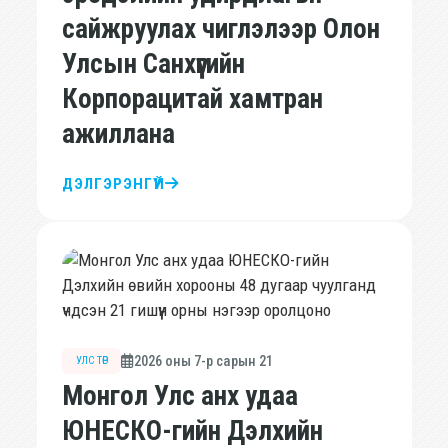
сайжруулах чиглэлээр Олон
Улсын Санхүүгийн
Корпорацитай хамтран
ажиллана
ДЭЛГЭРЭНГҮЙ
2026 оны 7-р сарын 21
УЛС ТӨР
Монгол Улс анх удаа
ЮНЕСКО-гийн Дэлхийн