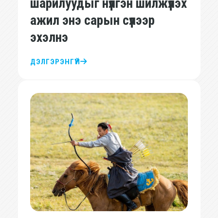
шарилуудыг нүүлгэн шилжүүлэх
ажил энэ сарын сүүлээр
эхэлнэ
ДЭЛГЭРЭНГҮЙ