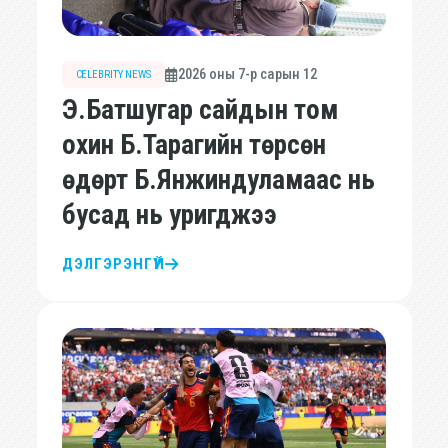
2026 оны 7-р сарын 12
CELEBRITY NEWS
Э.Батшугар сайдын том
охин Б.Тарагийн төрсөн
өдөрт Б.Янжиндуламаас нь
бусад нь уригджээ
ДЭЛГЭРЭНГҮЙ