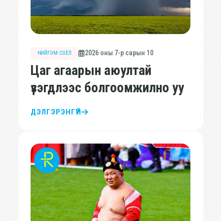
2026 оны 7-р сарын 10
НИЙГЭМ СОЁЛ
Цаг агаарын аюултай
үзэгдлээс болгоомжилно уу
ДЭЛГЭРЭНГҮЙ