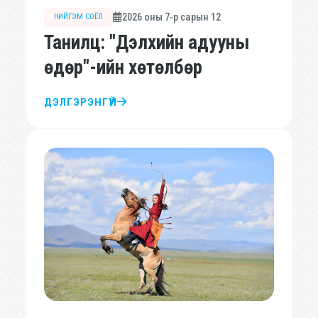
2026 оны 7-р сарын 12
НИЙГЭМ СОЁЛ
Танилц: "Дэлхийн адууны
өдөр"-ийн хөтөлбөр
ДЭЛГЭРЭНГҮЙ