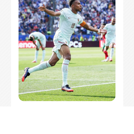
2026 оны 7-р сарын 10
ДЭЛХИЙН МЭДЭЭ
Франц Марроког буулган
авч Дэлхийн аваргын хагас