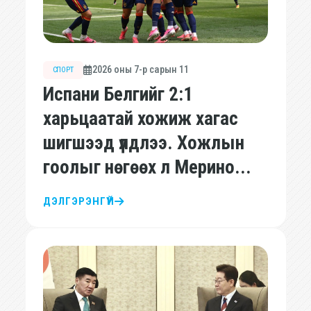
2026 оны 7-р сарын 11
СПОРТ
Испани Белгийг 2:1
харьцаатай хожиж хагас
шигшээд үлдлээ. Хожлын
гоолыг нөгөөх л Мерино...
ДЭЛГЭРЭНГҮЙ