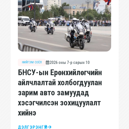
2026 оны 7-р сарын 10
НИЙГЭМ СОЁЛ
БНСУ-ын Ерөнхийлөгчийн
айлчлалтай холбогдуулан
зарим авто замуудад
хэсэгчилсэн зохицуулалт
хийнэ
ДЭЛГЭРЭНГҮЙ