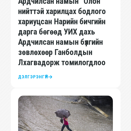
Ардчилсан намын “Олон
нийттэй харилцах бодлого
хариуцсан Нарийн бичгийн
дарга бөгөөд УИХ дахь
Ардчилсан намын бүлгийн
зөвлөхөөр Ганболдын
Лхагвадорж томилогдлоо
ДЭЛГЭРЭНГҮЙ