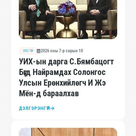
2026 оны 7-р сарын 10
УЛС ТӨР
УИХ-ын дарга С.Бямбацогт
Бүгд Найрамдах Солонгос
Улсын Ерөнхийлөгч И Жэ
Мён-д бараалхав
ДЭЛГЭРЭНГҮЙ