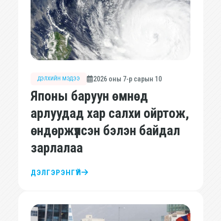
2026 оны 7-р сарын 10
ДЭЛХИЙН МЭДЭЭ
Японы баруун өмнөд
арлуудад хар салхи ойртож,
өндөржүүлсэн бэлэн байдал
зарлалаа
ДЭЛГЭРЭНГҮЙ