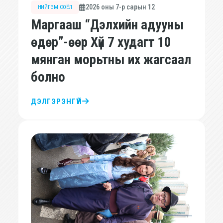
2026 оны 7-р сарын 12
НИЙГЭМ СОЁЛ
Маргааш “Дэлхийн адууны
өдөр”-өөр Хүй 7 худагт 10
мянган морьтны их жагсаал
болно
ДЭЛГЭРЭНГҮЙ