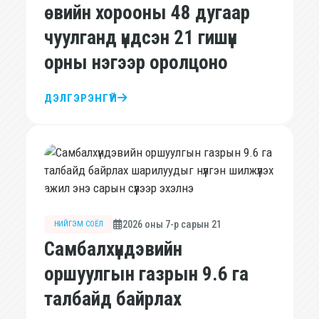
өвийн хорооны 48 дугаар
чуулганд үндсэн 21 гишүүн
орны нэгээр оролцоно
ДЭЛГЭРЭНГҮЙ
2026 оны 7-р сарын 21
НИЙГЭМ СОЁЛ
Самбалхүндэвийн
оршуулгын газрын 9.6 га
талбайд байрлах