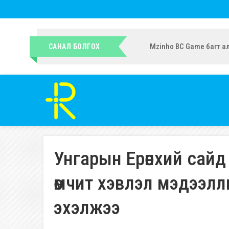
УИХ-ын гишүүн Ч.Ундрам
САНАЛ БОЛГОХ
Унгарын Ерөнхий сайд
өмчит хэвлэл мэдээлл
эхэлжээ