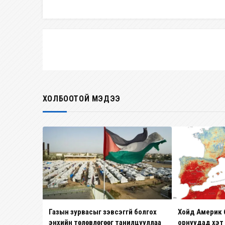
ХОЛБООТОЙ МЭДЭЭ
Газын зурвасыг зэвсэггүй болгох
Хойд Америк 
энхийн төлөвлөгөөг танилцууллаа
орнуудад хэт