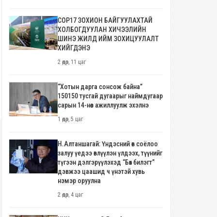
Японы баруун өмнөд арлуудад х
салхи ойртож, өндөржүүлсэн бэл
COP17 ЗОХИОН БАЙГУУЛАХТАЙ
байдал зарлалаа
4 долоо хоног
ХОЛБОГДУУЛАН ХИЧЭЭЛИЙН
ШИНЭ ЖИЛД ИЙМ ЗОХИЦУУЛАЛТ
ХИЙГДЭНЭ
2 өдөр, 11 цаг
“Хотын дарга сонсож байна”
150150 тусгай дугаарыг наймдугаар
сарын 14-нөөс ажиллуулж эхэлнэ
1 өдөр, 5 цаг
Н.Алтаншагай: Үндэсний өв соёлоо
залуу үедээ өвлүүлэн үлдээх, түүнийг
түгээн дэлгэрүүлэхэд “Бөх билэгт”
дэвжээ цаашид ч үнэтэй хувь
нэмэр оруулна
2 өдөр, 4 цаг