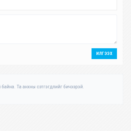
ИЛГЭЭХ
 байна. Та анхны сэтгэгдлийг бичээрэй.