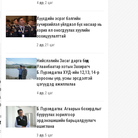
4 өдөр, 2 цаг
Хүүхдийн эсрэг бэлгийн
хүчирхийлэл үйлдвэл бүх насаар нь
хорих ял оногдуулах хуулийн
зохицуулалттай
2 өдөр, 21 цаг
Нийслэлийн Засаг дарга бөгөөд
Улаанбаатар хотын Захирагч
Б.Пүрэвдагва ХУД-ийн 12,13, 14-р
хорооны үер, усны эрсдэлтэй
цэгүүдэд ажиллалаа
4 өдөр, 2 цаг
Б.Пүрэвдагва: Агаарын бохирдлыг
бууруулах зорилгоор
голын Үндэсний сагсан
эрдэнэшишийн барьцалдуулагч
бөгийн шигшээ багийн
ашиглана
галжуулагч Василлис
олоо хоног, 1 өдөр
киас тамирчдыг “сүрдүүлсэн үү?”
3 өдөр, 5 цаг