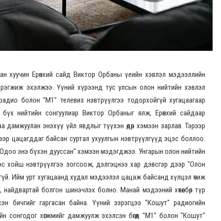
сан хуучин Ерөнхий сайд Виктор Орбаны үеийн хэвлэл мэдээллийн
рэгжиж эхэлжээ. Үүний хүрээнд тус улсын олон нийтийн хэвлэл
радио болон "М1" телевиз нэвтрүүлгээ тодорхойгүй хугацаагаар
он бүх нийтийн сонгуулиар Виктор Орбаныг ялж, Ерөнхий сайдаар
а дамжуулан энэхүү үйл явдлыг түүхэн өдөр хэмээн зарлав. Тэрээр
дээр цацагддаг байсан суртал ухуулгын нэвтрүүлгүүд эцэс боллоо.
ан. Одоо энэ бүхэн дууссан" хэмээн мэдэгджээ. Унгарын олон нийтийн
эс хойш нэвтрүүлгээ зогсоож, дэлгэцнээ хар дэвсгэр дээр "Олон
гүй. Ийм урт хугацаанд худал мэдээлэл цацаж байсанд хүлцэл өчиж
, найдвартай болгон шинэчлэх болно. Манай мэдээний хөтөлбөр түр
сэн бичгийг гаргасан байна. Үүний зэрэгцээ "Кошут" радиогийн
н сонгодог хөгжмийг дамжуулж эхэлсэн бөгөөд "М1" болон "Кошут"