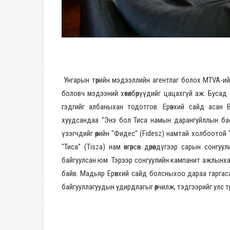
Унгарын төрийн мэдээллийн агентлаг болох MTVA-ий
боловч мэдээний хөтөлбөрүүдийг цацахгүй аж. Бусад ол
гэдгийг албаныхан тодотгов. Ерөнхий сайд асан
хуудсандаа "Энэ бол Тиса намын дарангуйллын бас
үзэгчдийг өөрийн "Фидес" (Fidesz) намтай холбоотой
"Тиса" (Tisza) нам өнгөрсөн дөрөвдүгээр сарын сон
байгуулсан юм. Тэрээр сонгуулийн кампанит ажлынхаа 
байв. Мадьяр Ерөнхий сайд болсныхоо дараа гаргас
байгууллагуудын удирдлагыг өөрчилж, тэдгээрийг улс төр