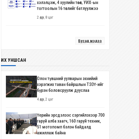
хэлэлцэж, 4 хуулийн төсөл, УИХ-ын
тогтоолын 16 төслийг батлуулжээ
2 өдөр, 8 цаг
Бусад мэдээ
ИХ УНШСАН
Олон түвшний уулварын эхнийий
хэрэгжих таван байршлын ТЭЗҮ-ийг
бүрэн боловсруулж дууслаа
4 өдөр, 2 цаг
Үерийн эрсдэлээс сэргийлэхээр 700
гаруй алба хаагч, 160 гаруй техник,
51 мотопомп бэлэн байдалд
ажиллаж байна