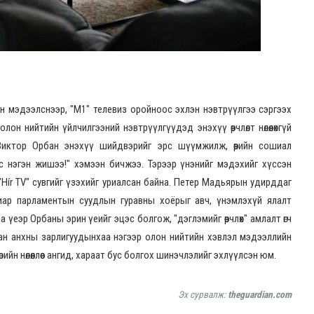
н мэдээлснээр, "М1" телевиз оройноос эхлэн нэвтрүүлгээ сэргээх
он нийтийн үйлчилгээний нэвтрүүлгүүдэд энэхүү өөрчлөлт нөлөөлөхгүй
 Виктор Орбан энэхүү шийдвэрийг эрс шүүмжилж, өөрийн сошиал
 нэгэн жишээ!" хэмээн бичжээ. Тэрээр үнэнийг мэдэхийг хүссэн
 "Hír TV" сувгийг үзэхийг уриалсан байна. Петер Мадьярын удирддаг
гуулиар парламентын суудлын гуравны хоёрыг авч, үнэмлэхүй ялалт
үеэр Орбаны эрин үеийг эцэс болгож, "дэглэмийг өөрчлөх" амлалт өгч
ан анхны зарлигуудынхаа нэгээр олон нийтийн хэвлэл мэдээллийн
ийн нөлөөллөөс ангид, хараат бус болгох шинэчлэлийг эхлүүлсэн юм.
Эх сурвалж:
theguardian.com