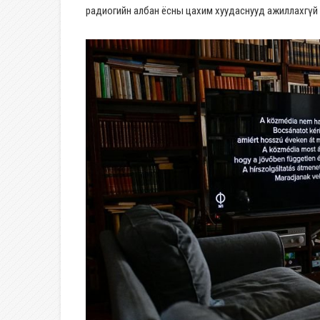
радиогийн албан ёсны цахим хуудаснууд ажиллахгүй