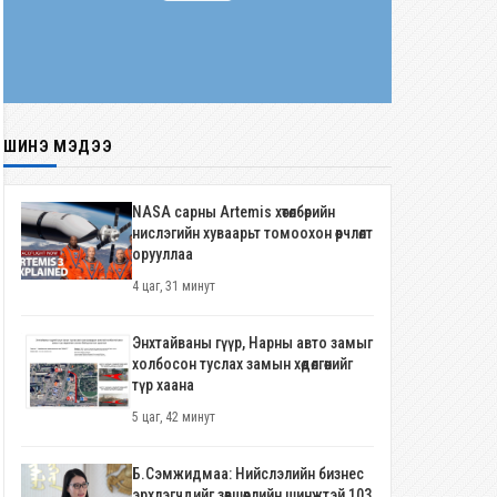
ШИНЭ МЭДЭЭ
NASA сарны Artemis хөтөлбөрийн
нислэгийн хуваарьт томоохон өөрчлөлт
орууллаа
4 цаг, 31 минут
Энхтайваны гүүр, Нарны авто замыг
холбосон туслах замын хөдөлгөөнийг
түр хаана
5 цаг, 42 минут
Б.Сэмжидмаа: Нийслэлийн бизнес
эрхлэгчдийг зөвшөөрлийн шинжтэй 103