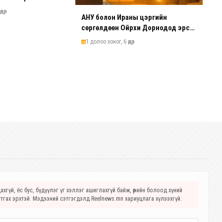
дөр
АНУ болон Ираны цэргийн
сөргөлдөөн Ойрхи Дорнодод эрс
ширүүсэв
1 долоо хоног, 6 өдөр
хгүй, ёс бус, бүдүүлэг үг хэллэг ашиглахгүй байж, өөрийн болоод хүний
стгах эрхтэй. Мэдээний сэтгэгдэлд Reelnews.mn хариуцлага хүлээхгүй.