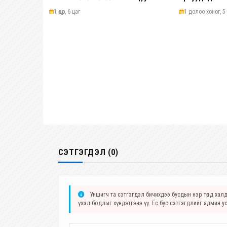
байна
1 өдөр, 6 цаг
1 долоо хоног, 5 ө
СЭТГЭГДЭЛ (0)
Уншигч та сэтгэгдэл бичихдээ бусдын нэр төрд халда
үзэл бодлыг хүндэтгэнэ үү. Ёс бус сэтгэгдлийг админ у