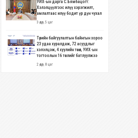
УИХ-ын дарга С.Бямбацогт:
Хэлэлцүүлгээс илүү хэрэгжилт,
амлалтаас илүү бодит үр дүн чухал
3 өдөр, 5 цаг
Төрийн байгуулалтын байнгын хороо
23 удаа хуралдаж, 72 асуудлыг
хэлэлцэж, 4 хуулийн төсөл, УИХ-ын
тогтоолын 16 төслийг батлуулжээ
2 өдөр, 8 цаг