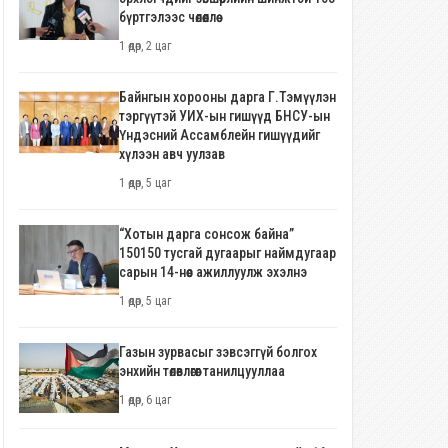
бүртгэлээс чөлөөллөө
1 өдөр, 2 цаг
Байнгын хорооны дарга Г.Тэмүүлэн
тэргүүтэй УИХ-ын гишүүд БНСУ-ын
Үндэсний Ассамблейн гишүүдийг
хүлээн авч уулзав
1 өдөр, 5 цаг
“Хотын дарга сонсож байна”
150150 тусгай дугаарыг наймдугаар
сарын 14-нөөс ажиллуулж эхэлнэ
1 өдөр, 5 цаг
Газын зурвасыг зэвсэггүй болгох
энхийн төлөвлөгөөг танилцууллаа
1 өдөр, 6 цаг