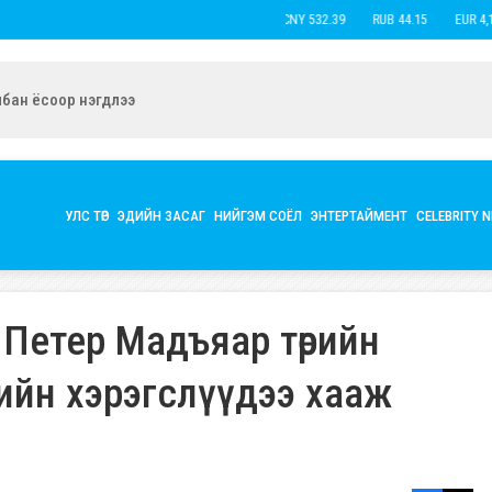
USD 3,593.93
CNY 532.39
RUB 4
ын экс нөхөр Б.Наранцацралт найзтай нь ханилан, бүл нэмжээ
УЛС ТӨР
ЭДИЙН ЗАСАГ
НИЙГЭМ СОЁЛ
ЭНТЕРТАЙМЕНТ
CELEBRITY 
 Петер Мадъяар төрийн
ийн хэрэгслүүдээ хааж