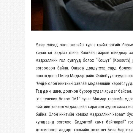
Унгар улсад олон жилийн турш төрийн эрхийг барь
хяналтыг задлах шинэ Засгийн газрын шийдвэр хэ
мэдээллийн гол сувгууд болох "Кошут" (Kossuth) 
зогсоосон байна. Өнгөрсөн дөрөвдүгээр сард болс
сонгогдсон Петер Мадьяр өөрийн Фэйсбүүк хуудсаара
"Өнөөдөр олон нийтийн хэвлэл мэдээллийн хэрэгслүү
Тэд өдөр ч, шөнө ч, долгион бүрээр худал ярьдаг байс
гол телевиз болох "М1" суваг Мягмар гарагийн үдэ
нийтийн хэвлэл мэдээллийн хэрэгсэл худал хэлэх ёс
байна. Олон нийтийн хэвлэл мэдээллийг хараат бус
хугацаанд зогслоо. Бидэнтэй хамт байгаарай" гэ
долгионоор алдарт хөгжмийн зохиолч Бела Бартокий