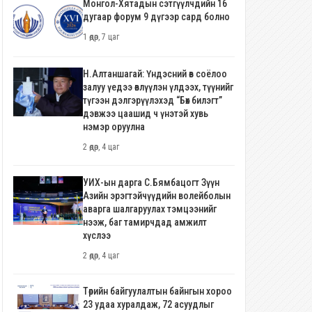
Монгол-Хятадын сэтгүүлчдийн 16
дугаар форум 9 дүгээр сард болно
1 өдөр, 7 цаг
Н.Алтаншагай: Үндэсний өв соёлоо
залуу үедээ өвлүүлэн үлдээх, түүнийг
түгээн дэлгэрүүлэхэд “Бөх билэгт”
дэвжээ цаашид ч үнэтэй хувь
нэмэр оруулна
2 өдөр, 4 цаг
УИХ-ын дарга С.Бямбацогт Зүүн
Азийн эрэгтэйчүүдийн волейболын
аварга шалгаруулах тэмцээнийг
нээж, баг тамирчдад амжилт
хүслээ
2 өдөр, 4 цаг
Төрийн байгуулалтын байнгын хороо
23 удаа хуралдаж, 72 асуудлыг