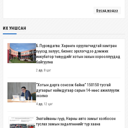
Бусад мэдээ
ИХ УНШСАН
Б.Пүрэвдагва: Хөрөнгө оруулагчидтай хамтран
хүүхэд залуус, бизнес эрхлэгчдээ дэмжих
инкубатор төвүүдийг хотын захын хорооллуудад
байгуулна
2 өдөр, 8 цаг
“Хотын дарга сонсож байна” 150150 тусгай
дугаарыг наймдугаар сарын 14-нөөс ажиллуулж
эхэлнэ
4 өдөр, 12 цаг
Энхтайваны гүүр, Нарны авто замыг холбосон
туслах замын хөдөлгөөнийг түр хаана