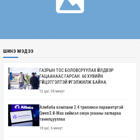
ШИНЭ МЭДЭЭ
ГАЗРЫН ТОС БОЛОВСРУУЛАХ ҮЙЛДВЭР
ГАЦААНААС ГАРСАН. 60 ХУВИЙН
ГҮЙЦЭТГЭЛТЭЙ ҮРГЭЛЖИЛЖ БАЙНА.
12 цаг, 58 минут
Алибаба компани 2.4 триллион параметртэй
Qwen3.8-Max хиймэл оюун ухааны загвараа
танилцууллаа
18 цаг, 6 минут