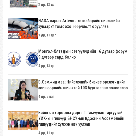
3 өдөр, 12 цаг
NASA сарны Artemis хөтөлбөрийн нислэгийн
хуваарьт томоохон өөрчлөлт орууллаа
3 өдөр, 11 цаг
Монгол-Хятадын сэтгүүлчдийн 16 дугаар форум
9 дүгээр сард болно
4 өдөр, 13 цаг
Б.Сэмжидмаа: Нийслэлийн бизнес эрхлэгчдийг
зөвшөөрлийн шинжтэй 103 бүртгэлээс чөлөөллөө
4 өдөр, 9 цаг
Байнгын хорооны дарга Г.Тэмүүлэн тэргүүтэй
УИХ-ын гишүүд БНСУ-ын Үндэсний Ассамблейн
гишүүдийг хүлээн авч уулзав
4 өдөр, 11 цаг