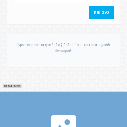
ИЛГЭЭХ
Одоогоор сэтгэгдэл байхгүй байна. Та анхны сэтгэгдлийг
бичээрэй.
СУРТАЛЧИЛГАА