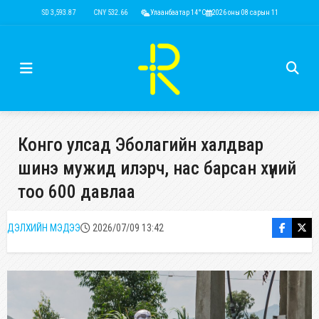
USD 3,593.87
CNY 532.66
RUB 43.77
Улаанбаатар 14°C
EUR 4,141.04
2026 оны 08 сарын 11
KRW 2.53
USD 3,593
Конго улсад Эболагийн халдвар
шинэ мужид илэрч, нас барсан хүний
тоо 600 давлаа
ДЭЛХИЙН МЭДЭЭ
2026/07/09 13:42