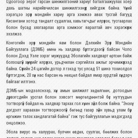
Одоогоор эерэг гарсан шинжилгээний хариуг баталгаажуулах хоёр
дахь шатны нарийвчилсан шинжилгээнүүд хийгдэж байна. Үүний
зэрэгцээ эрүүл мэндийн хариу арга хэмжээ авах тусгай багууд
Кисангани хотод тандалт судалгаа, хавьтагчдыг илрүүлэх, тусгаарлах
болон бусад хязгаарлах арга хэмжээг яаралтай авч хэрэгжүүлж
эхэлжээ.
Конгогийн эрүүл мэндийн яам болон Дэлхийн Эрүүл Мэндийн
Байгууллага (ДЭМБ) өмнө нь халдвар бүртгэгдээгүй байсан Чопо
болон Дээд Уэле зэрэг мужуудад Эболагийн халдварт өртсөн байж
болзошгүй хүмүүсийг илрүүлэх, урьдчилан сэргийлэх ажлыг эрчимжүүлээд
байна. Сүүлийн 24 цагийн дотор л гэхэд тус улсад 51 шинэ тохиолдол
бүртгэгдэж, 20 хүн нас барсан нь нөхцөл байдал ямар хурдтай хүндэрч
байгааг илтгэнэ.
ДЭМБ-ын мэдээлснээр, хүн амын шилжилт хөдөлгөөн, дотоодын
дүрвэгсдийн урсгал болон зэвсэгт мөргөлдөөнтэй бүс нутгуудын
тогтворгүй байдал нь халдвар тархах гол хүчин зүйл болж байна. "Энэхүү
дэгдэлт хараахан тогтворжоогүй бөгөөд газар зүйн хувьд улам бүр
өргөжин тэлэх хандлагатай байна" гэж тус байгууллагын мэдэгдэлд
онцолжээ.
Эбола вирус нь халуурах, булчин өвдөх, суулгах, бөөлжих болон