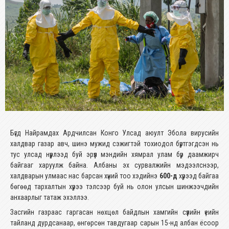
Бүгд Найрамдах Ардчилсан Конго Улсад аюулт Эбола вирусийн
халдвар газар авч, шинэ мужид сэжигтэй тохиодол бүртгэгдсэн нь
тус улсад нүүрлээд буй эрүүл мэндийн хямрал улам бүр даамжирч
байгааг харуулж байна. Албаны эх сурвалжийн мэдээлснээр,
халдварын улмаас нас барсан хүний тоо хэдийнэ
600-д
хүрээд байгаа
бөгөөд тархалтын хүрээ тэлсээр буй нь олон улсын шинжээчдийн
анхаарлыг татаж эхэллээ.
Засгийн газраас гаргасан нөхцөл байдлын хамгийн сүүлийн үеийн
тайланд дурдсанаар, өнгөрсөн тавдугаар сарын 15-нд албан ёсоор