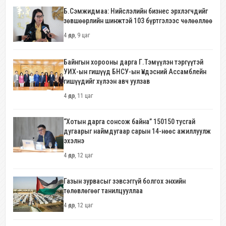
Б.Сэмжидмаа: Нийслэлийн бизнес эрхлэгчдийг
зөвшөөрлийн шинжтэй 103 бүртгэлээс чөлөөллөө
4 өдөр, 9 цаг
Байнгын хорооны дарга Г.Тэмүүлэн тэргүүтэй
УИХ-ын гишүүд БНСУ-ын Үндэсний Ассамблейн
гишүүдийг хүлээн авч уулзав
4 өдөр, 11 цаг
“Хотын дарга сонсож байна” 150150 тусгай
дугаарыг наймдугаар сарын 14-нөөс ажиллуулж
эхэлнэ
4 өдөр, 12 цаг
Газын зурвасыг зэвсэггүй болгох энхийн
төлөвлөгөөг танилцууллаа
4 өдөр, 12 цаг