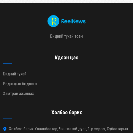
Бидний тухай товч
Үндсэн цэс
Бидний тухай
Редакцын бодлого
Хамтран ажиллах
Холбоо барих
Холбоо барих Улаанбаатар, Чингэлтэй дүүрэг, 1-р хороо, Сүхбаатарын