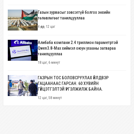
Газын зурвасыг зэвсэггүй болгох энхийн
төлөвлөгөөг танилцууллаа
4 өдөр, 12 цаг
Алибаба компани 2.4 триллион параметртэй
Qwen3.8-Max хиймэл оюун ухааны загвараа
танилцууллаа
18 цаг, 6 минут
ГАЗРЫН ТОС БОЛОВСРУУЛАХ ҮЙЛДВЭР
ГАЦААНААС ГАРСАН. 60 ХУВИЙН
ГҮЙЦЭТГЭЛТЭЙ ҮРГЭЛЖИЛЖ БАЙНА.
12 цаг, 58 минут