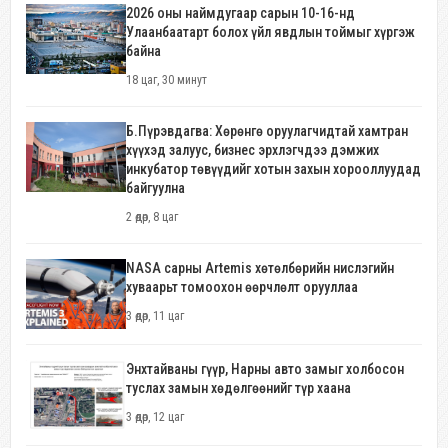
2026 оны наймдугаар сарын 10-16-нд
Улаанбаатарт болох үйл явдлын тоймыг хүргэж
байна
18 цаг, 30 минут
Б.Пүрэвдагва: Хөрөнгө оруулагчидтай хамтран
хүүхэд залуус, бизнес эрхлэгчдээ дэмжих
инкубатор төвүүдийг хотын захын хорооллуудад
байгуулна
2 өдөр, 8 цаг
NASA сарны Artemis хөтөлбөрийн нислэгийн
хуваарьт томоохон өөрчлөлт орууллаа
3 өдөр, 11 цаг
Энхтайваны гүүр, Нарны авто замыг холбосон
туслах замын хөдөлгөөнийг түр хаана
3 өдөр, 12 цаг