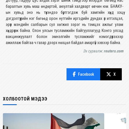
дотуур, гадуур цус алдах зэрэг шинж тэмдгээр илэрдэг бөгөөд нас
баралтын хувь маш өндөртэй, аюултай халдварт өвчин юм. БНАКУ-
ын хувьд энэ нь түүхэндээ бүртгэгдэж буй хамгийн хүнд хэцүү
дэгдэлтүүдийн нэг бөгөөд орон нутгийн иргэдийн дундах үл итгэлцэл,
эрүүл мэндийн салбарын сул хөгжил зэрэг нь тэмцэх ажлыг улам
хүндрүүлж байна. Олон улсын тусламжийн байгууллагууд Конго улсад
вакцинжуулалт болон эмнэлгийн тусламжийг нэмэгдүүлэхээр
ажиллаж байгаа ч газар дээрх нөхцөл байдал амаргүй хэвээр байна.
Эх сурвалж:
reuters.com
Facebook
X
ХОЛБООТОЙ МЭДЭЭ