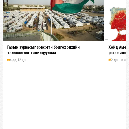
Газын зурвасыг зэвсэггүй болгох энхийн
Хойд Амери
төлөвлөгөөг танилцууллаа
үргэлжилсэ
4 өдөр, 12 цаг
2 долоо хоног