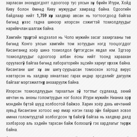
зарласан энэхүү дэгдэлт одоогоор тус улсын зүүн бүсийн Итури, Хойд
Киву болон Өмнөд Киву мужуудыг хамраад байна. Одоогийн
байдлаар нийт
1,759 хүн
халдвар авсан нь тогтоогдоод байгаа
бөгөөд үүнээс гадна шинээр илэрсэн сэжигтэй тохиолдлуудыг
нарийвчлан шалгаж байна.
Хамгийн түгшүүртэй мэдээлэл нь Чопо мужийн засаг захиргааны төв
бөгөөд Конго улсын хамгийн том хотуудын нэгд тооцогддог
Кисанганид хоёр шинэ тохиолдол бүртгэгдсэн явдал юм. Эдгээр
тохиолдлуудыг одоогоор албан ёсны нийт тоонд хараахан
оруулаогүй байгаа бөгөөд лабораторийн эцсийн хариуг хүлээж байна.
Кисангани шиг хүн ам шигүү суурьшсан томоохон хотод вирус
нэвтэрсэн нь халдвар хяналтаас гарах өндөр эрсдэлийг дагуулж
байгааг мэргэжилтнүүд анхааруулж байна.
Илэрсэн тохиолдлуудын тархалтын зүй тогтлыг судлахад, эхний
өвчтөн нь анхны голомтуудын нэг болох Итури мужийн Нианиа эрүүл
мэндийн бүстэй шууд холбоотой байжээ. Харин хоёр дахь өвчтөний
хувьд Кисангани хотоос өөр ямар нэгэн газар зүйн байршил эсвэл
өмнөх голомтуудтай холбогдсон түүх байхгүй байгаа нь халдвар далд
хэлбэрээр аль хэдийн тархсан байж болзошгүй гэх хардлагыг төрүүлж
байна.