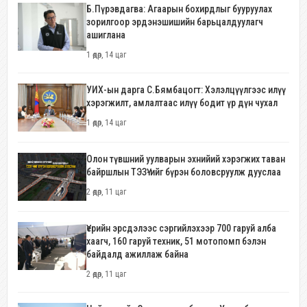
Б.Пүрэвдагва: Агаарын бохирдлыг бууруулах
зорилгоор эрдэнэшишийн барьцалдуулагч
ашиглана
1 өдөр, 14 цаг
УИХ-ын дарга С.Бямбацогт: Хэлэлцүүлгээс илүү
хэрэгжилт, амлалтаас илүү бодит үр дүн чухал
1 өдөр, 14 цаг
Олон түвшний уулварын эхнийий хэрэгжих таван
байршлын ТЭЗҮ-ийг бүрэн боловсруулж дууслаа
2 өдөр, 11 цаг
Үерийн эрсдэлээс сэргийлэхээр 700 гаруй алба
хаагч, 160 гаруй техник, 51 мотопомп бэлэн
байдалд ажиллаж байна
2 өдөр, 11 цаг