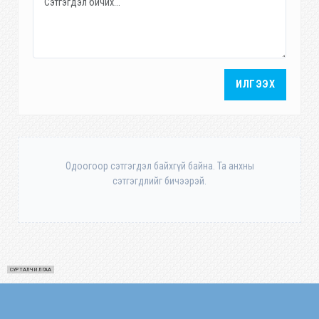
ИЛГЭЭХ
Одоогоор сэтгэгдэл байхгүй байна. Та анхны
сэтгэгдлийг бичээрэй.
СУРТАЛЧИЛГАА