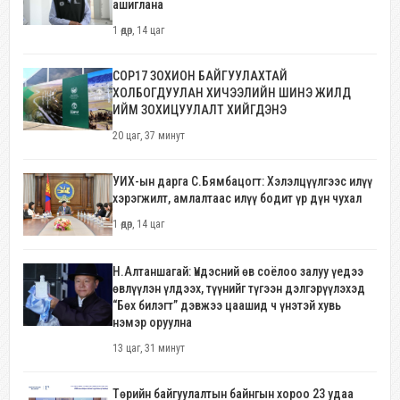
ашиглана
1 өдөр, 14 цаг
COP17 ЗОХИОН БАЙГУУЛАХТАЙ
ХОЛБОГДУУЛАН ХИЧЭЭЛИЙН ШИНЭ ЖИЛД
ИЙМ ЗОХИЦУУЛАЛТ ХИЙГДЭНЭ
20 цаг, 37 минут
УИХ-ын дарга С.Бямбацогт: Хэлэлцүүлгээс илүү
хэрэгжилт, амлалтаас илүү бодит үр дүн чухал
1 өдөр, 14 цаг
Н.Алтаншагай: Үндэсний өв соёлоо залуу үедээ
өвлүүлэн үлдээх, түүнийг түгээн дэлгэрүүлэхэд
“Бөх билэгт” дэвжээ цаашид ч үнэтэй хувь
нэмэр оруулна
13 цаг, 31 минут
Төрийн байгуулалтын байнгын хороо 23 удаа