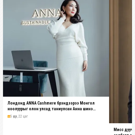
Лондонд ANNA Cashmere брэндээрээ Монгол
ноолуурыг олон улсад таниулсан Анна шинэ
платформ бүтээж байна
5 өдөр, 22 цаг
Мисс дуучи