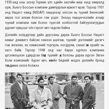
1930-аад оны эхээр Герман улс эдийн засгийн маш хүнд хямралд
орж, Хьюго Боссын компани дампуурлын ирмэгт ирэв. Тэрээр 1931
онд Нацист намд (NSDAP) гишүүнээр элссэн нь түүний бизнесийг
аврах гол алхам болсон гэж үздэг. Энэхүү гишүүнчлэлийн ачаар
түүний компани нам болон түүнтэй холбоотой байгууллагуудын
дүрэмт хувцсыг оёх гэрээг авч чадсан байна. ​
​Дэлхийн хоёрдугаар дайн дууссаны дараа Хьюго Боссыг Нацист
намыг дэмжигч байсан хэмээн шалгаж, түүнийг дэглэмийг дагагч
гэж ангилан, их хэмжээний торгууль ногдуулж, санал өгөх эрхийг нь
хасч байв. Тэрээр 1948 онд нас барах хүртлээ компаниа
үргэлжлүүлэн удирдсан бөгөөд түүнийг өөд болсны дараа хүргэн Эвген
Холи компанийг бүрэн авч, өнөөгийн бидний мэдэх дэлхийн брэнд
төгөлдөржих эхлэл болжээ. ​