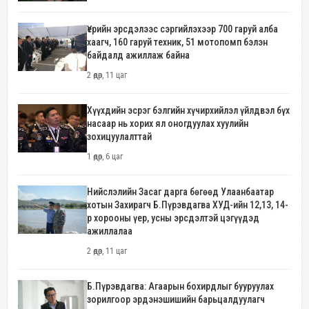
Үерийн эрсдэлээс сэргийлэхээр 700 гаруй алба
хаагч, 160 гаруй техник, 51 мотопомп бэлэн
байдалд ажиллаж байна
2 өдөр, 11 цаг
Хүүхдийн эсрэг бэлгийн хүчирхийлэл үйлдвэл бүх
насаар нь хорих ял оногдуулах хуулийн
зохицуулалттай
1 өдөр, 6 цаг
Нийслэлийн Засаг дарга бөгөөд Улаанбаатар
хотын Захирагч Б.Пүрэвдагва ХУД-ийн 12,13, 14-
р хорооны үер, усны эрсдэлтэй цэгүүдэд
ажиллалаа
2 өдөр, 11 цаг
Б.Пүрэвдагва: Агаарын бохирдлыг бууруулах
зорилгоор эрдэнэшишийн барьцалдуулагч