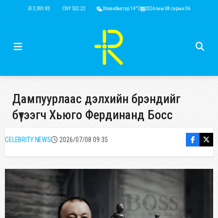
USD 3,593.83
CNY 532.22
RUB 44.47
Улаанбаатар 14°C
EUR 4,136.68
2026 оны 08 сарын 06
KRW 2.51
USD 3,593
Дампуурлаас дэлхийн брэндийг
бүтээгч Хьюго Фердинанд Босс
CELEBRITY NEWS
2026/07/08 09:35