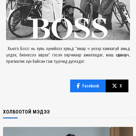
​Хьюго Босс нь хувь хүнийхээ хувьд "ямар ч үнээр хамаагүй амьд
үлдэх, бизнесээ аврах" гэсэн зарчмаар ажилладаг, маш хөдөлмөрч,
прагматик хүн байсан гэж түүхчид дүгнэдэг. ​
Facebook
X
ХОЛБООТОЙ МЭДЭЭ