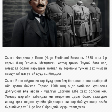
Хьюго Фердинанд Босс (Hugo Ferdinand Boss) нь 1885 оны 7-р
сарын 8-нд Германы Метцинген хотод төржээ. Түүний бага нас,
амьдрал болон карьерын замнал нь Германы түүхэн дэх үймээн
самуунтай цаг үетэй шууд холбогддог.
​Хьюго Босс оёдолчин гэр бүлд төрсөн бөгөөд багаасаа л энэ салбартай
ойр дотно байжээ. Тэрээр 1908 онд эцэг эхийнхээ хувцасны
дэлгүүрийг өвлөн авсан ч удалгүй цэргийн алба хаах болсон юм.
Улмаар цэргийн албандаа мөн оёдолчин цэрэг болж, халагдаж
ирээд төрөлх хотдоо хувийн үйлдвэрээ шинээр байгуулснаар өнөөгийн
бидний мэдэх "Hugo Boss" брэндийн суурь тавигджээ.