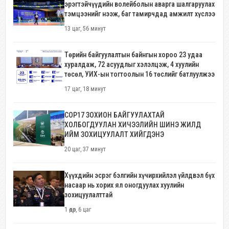
эрэгтэйчүүдийн волейболын аварга шалгаруулах
тэмцээнийг нээж, баг тамирчдад амжилт хүслээ
13 цаг, 56 минут
Төрийн байгуулалтын байнгын хороо 23 удаа
хуралдаж, 72 асуудлыг хэлэлцэж, 4 хуулийн
төсөл, УИХ-ын тогтоолын 16 төслийг батлуулжээ
17 цаг, 18 минут
COP17 ЗОХИОН БАЙГУУЛАХТАЙ
ХОЛБОГДУУЛАН ХИЧЭЭЛИЙН ШИНЭ ЖИЛД
ИЙМ ЗОХИЦУУЛАЛТ ХИЙГДЭНЭ
20 цаг, 37 минут
Хүүхдийн эсрэг бэлгийн хүчирхийлэл үйлдвэл бүх
насаар нь хорих ял оногдуулах хуулийн
зохицуулалттай
1 өдөр, 6 цаг