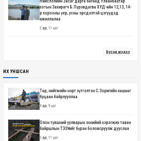
Нийслэлийн Засаг дарга бөгөөд Улаанбаатар
хотын Захирагч Б.Пүрэвдагва ХУД-ийн 12,13, 14-
р хорооны үер, усны эрсдэлтэй цэгүүдэд
ажиллалаа
2 өдөр, 11 цаг
Бусад мэдээ
ИХ УНШСАН
Төр, нийгмийн нэрт зүтгэлтэн С.Зоригийн хөшөөг
буцаан байрлууллаа
4 өдөр, 9 цаг
Олон түвшний уулварын эхнийий хэрэгжих таван
байршлын ТЭЗҮ-ийг бүрэн боловсруулж дууслаа
2 өдөр, 11 цаг