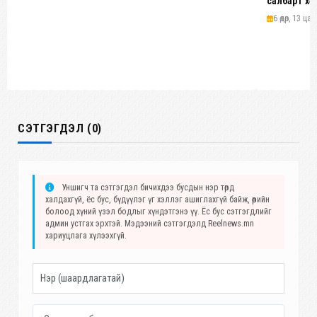
салбарт хө
6 өдөр, 13 цаг
СЭТГЭГДЭЛ (0)
Уншигч та сэтгэгдэл бичихдээ бусдын нэр төрд
халдахгүй, ёс бус, бүдүүлэг үг хэллэг ашиглахгүй байж, өөрийн
болоод хүний үзэл бодлыг хүндэтгэнэ үү. Ёс бус сэтгэгдлийг
админ устгах эрхтэй. Мэдээний сэтгэгдэлд Reelnews.mn
хариуцлага хүлээхгүй.