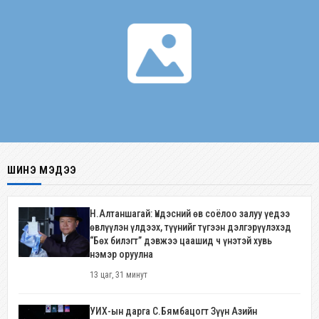
ШИНЭ МЭДЭЭ
Н.Алтаншагай: Үндэсний өв соёлоо залуу үедээ
өвлүүлэн үлдээх, түүнийг түгээн дэлгэрүүлэхэд
“Бөх билэгт” дэвжээ цаашид ч үнэтэй хувь
нэмэр оруулна
13 цаг, 31 минут
УИХ-ын дарга С.Бямбацогт Зүүн Азийн