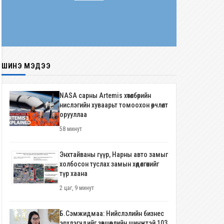
ШИНЭ МЭДЭЭ
NASA сарны Artemis хөтөлбөрийн
нислэгийн хуваарьт томоохон өөрчлөлт
орууллаа
58 минут
Энхтайваны гүүр, Нарны авто замыг
холбосон туслах замын хөдөлгөөнийг
түр хаана
2 цаг, 9 минут
Б.Сэмжидмаа: Нийслэлийн бизнес
эрхлэгчдийг зөвшөөрлийн шинжтэй 103