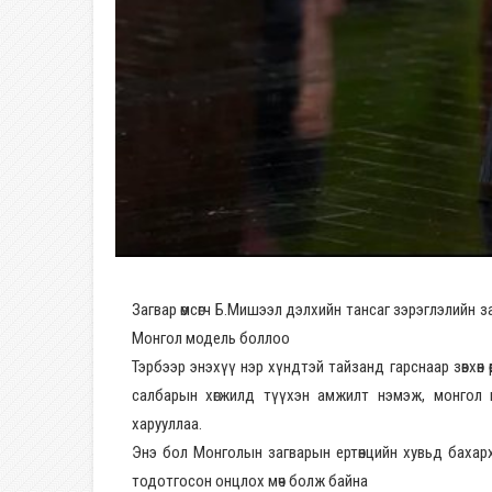
Загвар өмсөгч Б.Мишээл дэлхийн тансаг зэрэглэлийн 
Монгол модель боллоо
Тэрбээр энэхүү нэр хүндтэй тайзанд гарснаар зөвхөн
салбарын хөгжилд түүхэн амжилт нэмэж, монгол м
харууллаа.
Энэ бол Монголын загварын ертөнцийн хувьд бахарх
тодотгосон онцлох мөч болж байна