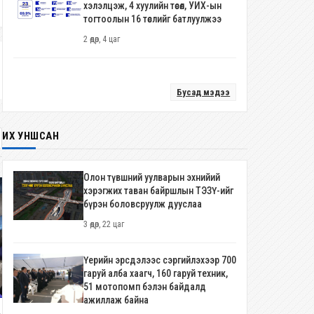
хэлэлцэж, 4 хуулийн төсөл, УИХ-ын
тогтоолын 16 төслийг батлуулжээ
2 өдөр, 4 цаг
Бусад мэдээ
ИХ УНШСАН
Олон түвшний уулварын эхнийий
хэрэгжих таван байршлын ТЭЗҮ-ийг
бүрэн боловсруулж дууслаа
3 өдөр, 22 цаг
Үерийн эрсдэлээс сэргийлэхээр 700
гаруй алба хаагч, 160 гаруй техник,
51 мотопомп бэлэн байдалд
ажиллаж байна