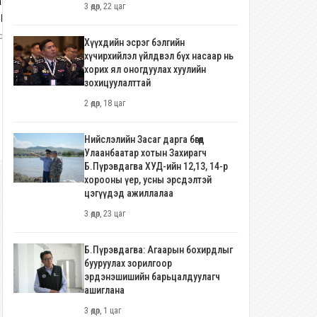
атшугар сайдын том охин
“Балетын олимп”-оос 33 жилий
3 өдөр, 22 цаг
арагийн төрсөн өдөрт
дараах медалийг авч ирсэн
нжиндуламаас нь бусад нь
Б.Дөлгөөн, тусгай байр эзэлсэн
олоо хоног, 5 өдөр
4 долоо хоног, 1 өдөр
Хүүхдийн эсрэг бэлгийн
гджээ
Л.Энхжин нарт МУСТА цол
хүчирхийлэл үйлдвэл бүх насаар нь
хүртээлээ
хорих ял оногдуулах хуулийн
зохицуулалттай
2 өдөр, 18 цаг
Нийслэлийн Засаг дарга бөгөөд
Улаанбаатар хотын Захирагч
Б.Пүрэвдагва ХУД-ийн 12,13, 14-р
хорооны үер, усны эрсдэлтэй
цэгүүдэд ажиллалаа
3 өдөр, 23 цаг
Б.Пүрэвдагва: Агаарын бохирдлыг
бууруулах зорилгоор
эрдэнэшишийн барьцалдуулагч
ашиглана
3 өдөр, 1 цаг