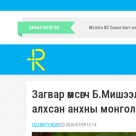
УИХ-ын гишүүн Ч.Ундрам
САНАЛ БОЛГОХ
Загвар өмсөгч Б.Мишээ
алхсан анхны монгол
CELEBRITY NEWS
2026/07/09 13:14