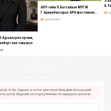
Э.Б
Б.Т
АПУ-гийн П.Батсайхан МУГЖ
Б.Я
Г.Ариунбаатарыг АРА фестивальд
3 д
ури
нисдэг тэргээрээ зөөж, Монгол
2 долоо хоног
сонгодогт хүндлэл үзүүлэв
Э.Адъяасүрэн эрчим,
салбарт хөл тавьжээ
дөр
хгүй, ёс бус, бүдүүлэг үг хэллэг ашиглахгүй байж, өөрийн болоод хүний
стгах эрхтэй. Мэдээний сэтгэгдэлд Reelnews.mn хариуцлага хүлээхгүй.