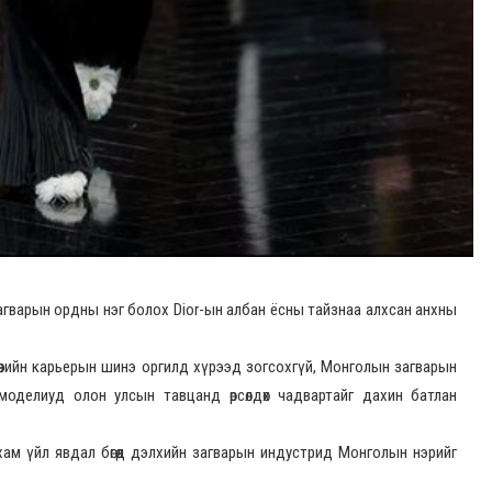
загварын ордны нэг болох Dior-ын албан ёсны тайзнаа алхсан анхны
 өөрийн карьерын шинэ оргилд хүрээд зогсохгүй, Монголын загварын
оделиуд олон улсын тавцанд өрсөлдөх чадвартайг дахин батлан
ам үйл явдал бөгөөд дэлхийн загварын индустрид Монголын нэрийг