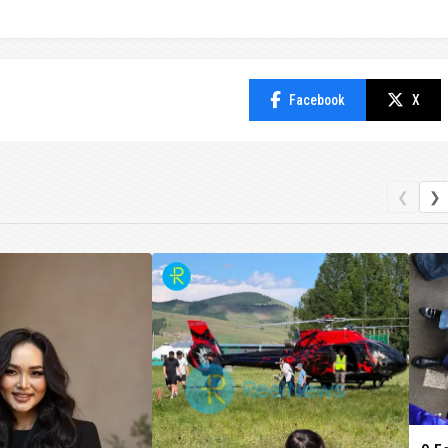
Facebook
X
❮
❯