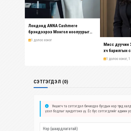
Лондонд ANNA Cashmere
брэндээрээ Монгол ноолуурыг
олон улсад таниулсан Анна шинэ
1 долоо хоног
платформ бүтээж байна
Мисс дуучин 
хүч барилгын 
1 долоо хоног, 1 ө
СЭТГЭГДЭЛ (0)
Уншигч та сэтгэгдэл бичихдээ бусдын нэр төрд халда
үзэл бодлыг хүндэтгэнэ үү. Ёс бус сэтгэгдлийг админ у