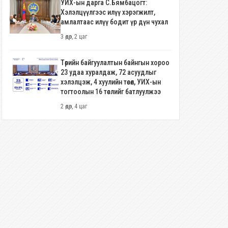
УИХ-ын дарга С.Бямбацогт:
Хэлэлцүүлгээс илүү хэрэгжилт,
амлалтаас илүү бодит үр дүн чухал
3 өдөр, 2 цаг
Төрийн байгуулалтын байнгын хороо
23 удаа хуралдаж, 72 асуудлыг
хэлэлцэж, 4 хуулийн төсөл, УИХ-ын
тогтоолын 16 төслийг батлуулжээ
2 өдөр, 4 цаг