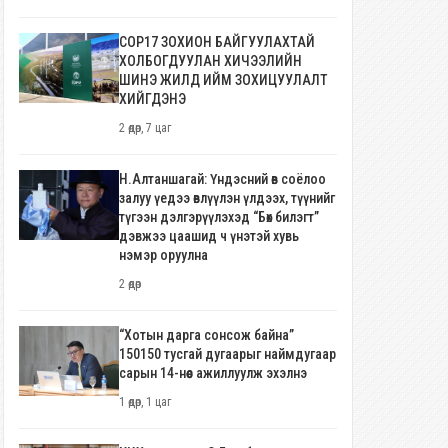
COP17 ЗОХИОН БАЙГУУЛАХТАЙ
ХОЛБОГДУУЛАН ХИЧЭЭЛИЙН
ШИНЭ ЖИЛД ИЙМ ЗОХИЦУУЛАЛТ
ХИЙГДЭНЭ
2 өдөр, 7 цаг
Н.Алтаншагай: Үндэсний өв соёлоо
залуу үедээ өвлүүлэн үлдээх, түүнийг
түгээн дэлгэрүүлэхэд “Бөх билэгт”
дэвжээ цаашид ч үнэтэй хувь
нэмэр оруулна
2 өдөр
“Хотын дарга сонсож байна”
150150 тусгай дугаарыг наймдугаар
сарын 14-нөөс ажиллуулж эхэлнэ
1 өдөр, 1 цаг