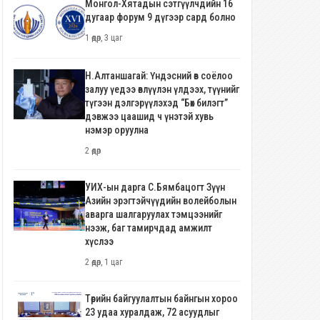
Монгол-Хятадын сэтгүүлчдийн 16
дугаар форум 9 дүгээр сард болно
1 өдөр, 3 цаг
Н.Алтаншагай: Үндэсний өв соёлоо
залуу үедээ өвлүүлэн үлдээх, түүнийг
түгээн дэлгэрүүлэхэд “Бөх билэгт”
дэвжээ цаашид ч үнэтэй хувь
нэмэр оруулна
2 өдөр
УИХ-ын дарга С.Бямбацогт Зүүн
Азийн эрэгтэйчүүдийн волейболын
аварга шалгаруулах тэмцээнийг
нээж, баг тамирчдад амжилт
хүслээ
2 өдөр, 1 цаг
Төрийн байгуулалтын байнгын хороо
23 удаа хуралдаж, 72 асуудлыг