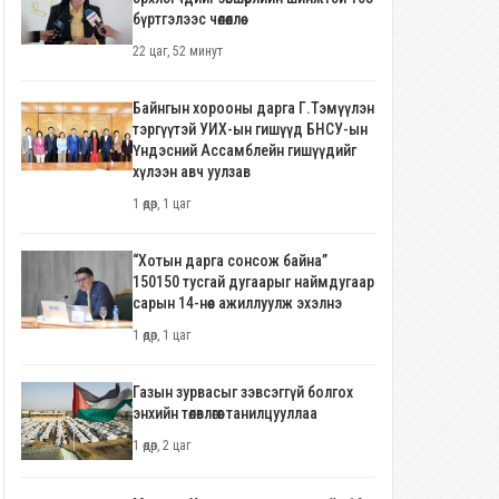
бүртгэлээс чөлөөллөө
22 цаг, 52 минут
Байнгын хорооны дарга Г.Тэмүүлэн
тэргүүтэй УИХ-ын гишүүд БНСУ-ын
Үндэсний Ассамблейн гишүүдийг
хүлээн авч уулзав
1 өдөр, 1 цаг
“Хотын дарга сонсож байна”
150150 тусгай дугаарыг наймдугаар
сарын 14-нөөс ажиллуулж эхэлнэ
1 өдөр, 1 цаг
Газын зурвасыг зэвсэггүй болгох
энхийн төлөвлөгөөг танилцууллаа
1 өдөр, 2 цаг