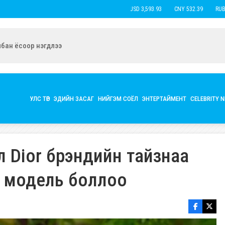
USD 3,593.93
CNY 532.39
RUB 44.
ын экс нөхөр Б.Наранцацралт найзтай нь ханилан, бүл нэмжээ
УЛС ТӨР
ЭДИЙН ЗАСАГ
НИЙГЭМ СОЁЛ
ЭНТЕРТАЙМЕНТ
CELEBRITY 
л Dior брэндийн тайзнаа
 модель боллоо